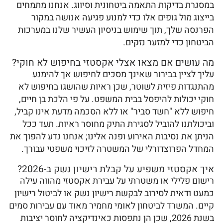
במסגרת בדיקות התאמה ביטחונית וסיווג. אנחנו מתמחים
בייצוג מול גופים אלו כדי למנוע פגיעה אנושה במקור
הפרנסה שלך, תוך שימוש בניסיון העשיר שלנו במערכות
הביטחון כדי למזער נזקים.
מה עושים אם מצאו אצלי אקסטזי בחיפוש לא חוקי?
עליך לציין בבירור שאינך מסכים לחיפוש אך להימנע
מהתנגדות פיזית לשוטר, שכן ראיות שהושגו בחיפוש לא
חוקי יכולות להיפסל בבית המשפט. על פי הלכת בן חיים,
חיפוש ללא "חשד סביר" או ללא הסכמה מדעת אינו קביל,
וביכולתנו להוביל לסגירת התיק מחוסר ראיות. תעד ככל
הניתן את נסיבות האירוע ופנה אלינו; אנחנו נדע להפוך את
המחדל הפרוצדורלי של המשטרה לזיכוי משפטי עבורך.
איך אקסטזי משפיע על קבלת רישיון נשק ב-2026?
רישום פלילי או משטרתי על עבירת אקסטזי מהווה עילה
כמעט ודאית לסירוב לבקשת רישיון נשק או לביטול רישיון
קיים. המשרד לביטחון לאומי מחמיר מאוד עם עבירות סמים
בשנת 2026, שכן הן נתפסות כאינדיקציה לחוסר יציבות