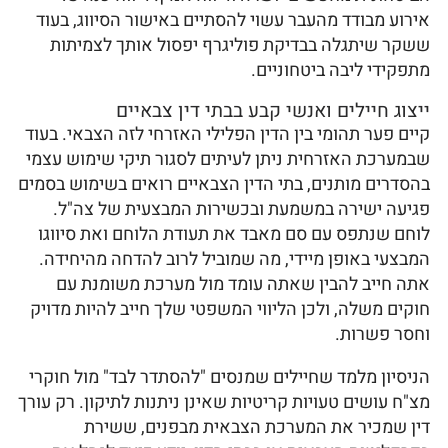
אירוע מבודד מהעבר עשוי להסתיים באישור הסיווג, בעוד
ששקר שיתגלה בבדיקת פוליגרף יפסול אותך לצמיתות
מתפקידי ליבה ביטחוניים.
ייצוג חיילים ואנשי קבע בבתי דין צבאיים
קיים פער תהומי בין הדין הפלילי האזרחי לזה הצבאי. בעוד
שבמערכת האזרחית ניתן לעיתים לסגור תיקי שימוש עצמי
בהסדרים מותנים, בתי הדין הצבאיים רואים בשימוש בסמים
פגיעה ישירה במשמעת ובכשירות המבצעית של צה"ל.
לוחם שנתפס עם סם מאבד את תעודת הלוחם ואת סיווגו
המבצעי באופן מיידי, מה שמוביל לרוב להדחה מהיחידה.
אתה חייב להבין שאתה עומד מול מערכת משומנת עם
חוקים משלה, ולכן הליווי המשפטי שלך חייב להיות מדויק
וחסר פשרות.
הניסיון מלמד שחיילים שמנסים "להסתדר לבד" מול חוקרי
מצ"ח עושים טעויות קריטיות שאינן ניתנות לתיקון. רק עורך
דין שמכיר את המערכת הצבאית מבפנים, ששירת