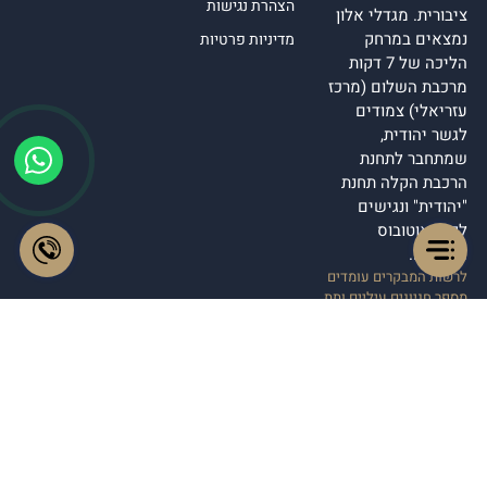
הצהרת נגישות
ציבורית. מגדלי אלון
נמצאים במרחק
מדיניות פרטיות
הליכה של 7 דקות
מרכבת השלום (מרכז
עזריאלי) צמודים
לגשר יהודית,
שמתחבר לתחנת
הרכבת הקלה תחנת
"יהודית" ונגישים
לקווי אוטובוס
מרכזיים.
לרשות המבקרים עומדים
מספר חניונים עיליים ותת
קרקעיים במגדלים
ובסביבה.
055-2550011
079-7292409
Emanuel@Trach-
law.co.il
יגאל אלון 94, תל