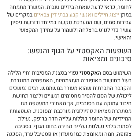
לחומר, כדאי לדעת שאתה בידיים טובות. המשרד מתמחה
במתן
ייצוג חיילים ואנשי קבע בבתי דין צבאיים
במקרים של
עבירות סמים, שם המערכת נוקשה במיוחד ודורשת ניסיון
עשיר כדי לנווט בהצלחה ולשמור על עתידך המקצועי
והאישי.
השפעות האקסטזי על הגוף והנפש:
סיכונים ומציאות
השימוש בסם ה
אקסטזי
נפוץ בסצנת המסיבות וחיי הלילה
בשל תחושות האופוריה העוצמתיות, האמפתיה המוגברת
והקרבה החברתית שהוא מעורר במשתמש. רבים נמשכים
ליכולת של הסם להסיר מחסומים רגשיים וליצור תחושת
חיבור עמוקה עם הסובבים, אך מאחורי המעטפת הזו
מסתתרת מציאות פיזיולוגית מורכבת ומסוכנת. השפעותיו
המיידיות של החומר כוללות עלייה חדה בדופק, נעילת
לסתות בלתי נשלטת ועלייה מהירה בחום הגוף. בסביבה
צפופה, חמה ומאומצת כמו מועדון או פסטיבל ערד, הסכנה