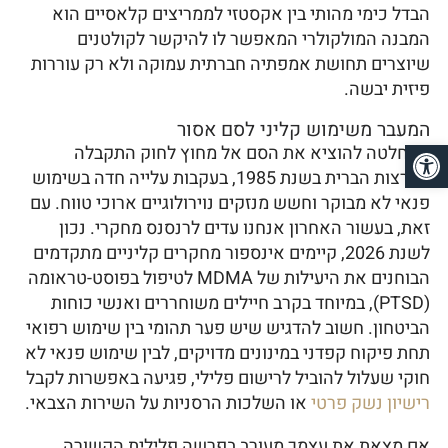
הבדל כימי מהותי בין אקסטזי לממריצים קלאסיים הוא
המבנה המולקולרי המאפשר לו להיקשר לקולטנים
שיוצרים תחושת אמפתיה חברתית עמוקה ולא רק עוררות
פיזית יבשה.
המעבר משימוש קליני לסם אסור
פתח סרגל נגישות
ההחלטה להוציא את הסם אל מחוץ לחוק התקבלה
בארצות הברית בשנת 1985, בעקבות עלייה חדה בשימוש
פנאי לא מבוקר וחשש מנזקים נוירולוגיים ארוכי טווח. עם
זאת, בעשור האחרון אנחנו עדים לרנסנס מחקרי. נכון
לשנת 2026, קיימים אינספור מחקרים קליניים מתקדמים
הבוחנים את היעילות של MDMA לטיפול בפוסט-טראומה
(PTSD), במיוחד בקרב חיילים משוחררים ואנשי כוחות
הביטחון. חשוב להדגיש שיש פער תהומי בין שימוש רפואי
תחת פיקוח קפדני במינונים מדויקים, לבין שימוש פנאי לא
חוקי שעלול להוביל לרישום פלילי, פגיעה באפשרות לקבל
רישיון נשק פרטי
או השלכות הרסניות על השירות הצבאי.
אם מצאת את עצמך מעורב בפרשה פלילית הקשורה