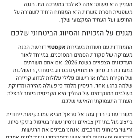
העניין הוא פשוט: אתה לא לבד במערכה הזו. הגנה
משפטית חסרת פשרות היא המפתח היחיד לשמירה על
החופש ועל העתיד המקצועי שלך.
מגנים על הזכויות והסיווג הביטחוני שלכם
התמודדות עם חשדות בעבירות
אקסטזי
דורשת הבנה
מעמיקה של פקודת הסמים המסוכנים, במיוחד לאור
העדכונים הצפויים בשנת 2026. אם אתם משרתים
במערכת הביטחון או מחזיקים בסיווג ביטחוני, ההשלכות
של חקירת מצ"ח או רישום פלילי עלולות לגדוע קריירה
שלמה ברגע אחד. הניסיון מלמד כי פעולה מהירה ומדויקת
בשלבים המוקדמים של ההליך היא הקריטית ביותר להצלת
העתיד התעסוקתי והאישי שלכם.
משרד עורכי הדין עמנואל טראץ' מביא עמו בקיאות ייחודית
בייצוג מול בתי דין צבאיים וניסיון עשיר בטיפול בתיקי סיווג
ורישוי ביטחוני מורכבים. אנחנו מבינים את הרגישות
הנדרשת ומעניקים ליווי אישי ודיסקרטי שנועד לנווט אתכם