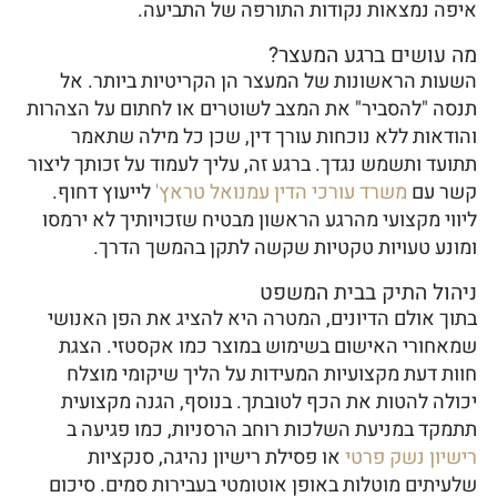
איפה נמצאות נקודות התורפה של התביעה.
מה עושים ברגע המעצר?
השעות הראשונות של המעצר הן הקריטיות ביותר. אל
תנסה "להסביר" את המצב לשוטרים או לחתום על הצהרות
והודאות ללא נוכחות עורך דין, שכן כל מילה שתאמר
תתועד ותשמש נגדך. ברגע זה, עליך לעמוד על זכותך ליצור
קשר עם
משרד עורכי הדין עמנואל טראץ'
לייעוץ דחוף.
ליווי מקצועי מהרגע הראשון מבטיח שזכויותיך לא ירמסו
ומונע טעויות טקטיות שקשה לתקן בהמשך הדרך.
ניהול התיק בבית המשפט
בתוך אולם הדיונים, המטרה היא להציג את הפן האנושי
שמאחורי האישום בשימוש במוצר כמו אקסטזי. הצגת
חוות דעת מקצועיות המעידות על הליך שיקומי מוצלח
יכולה להטות את הכף לטובתך. בנוסף, הגנה מקצועית
תתמקד במניעת השלכות רוחב הרסניות, כמו פגיעה ב
רישיון נשק פרטי
או פסילת רישיון נהיגה, סנקציות
שלעיתים מוטלות באופן אוטומטי בעבירות סמים. סיכום