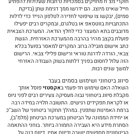
חוקרי מצ"ח מחזיקים בסמכויות נרחבות שעלולות להפתיע
חייל שאינו מיוצג. הם ידרשו ממך דגימת שתן (בדיקת
סמים), יבקשו צו שיפוטי לחדירה לטלפון הנייד כדי לדלות
התכתבויות בווטסאפ או בטלגרם, ובמקרים רבים יפעילו
מדובבים בתא המעצר כדי לחלץ הודאה. המערכת הצבאית
פועלת בקצב מהיר בהרבה מהמערכת האזרחית. הגשת
כתב אישום מובילה ברוב המקרים למאסר בפועל בכלא
צבאי, הורדה לדרגת טוראי ורישום פלילי צבאי. הרישום
הזה עלול לחסום בפניך דלתות בשוק העבודה האזרחי
למשך שנים רבות.
סיווג ביטחוני ושימוש בסמים בעבר
השאלה האם שימוש חד-פעמי ב
אקסטזי
פוסל אותך
מקבלת סיווג ביטחוני גבוה מעסיקה צעירים רבים לפני גיוס
או לקראת תפקידים רגישים. התשובה תלויה במידה רבה
ברמת האמינות שתפגין. במהלך תחקור ביטחוני של השב"כ
או יחידת הממונה על הביטחון במערכת הביטחון (מלמ"ב),
הסתרת מידע היא העבירה החמורה ביותר. בוחני ההתאמה
הביטחונית מחפשים יושרה ודיווח אמין. דיווח כנה על