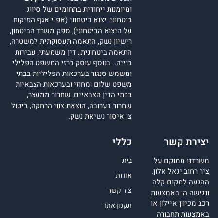
ומיומנות ייחודית בתחומים של סיווג
ביטחוני, יצוא ביטחוני (אפ"י אגף הפיקוח
על היצוא הביטחוני), ספק משרד הביטחון,
רישיון נשק, התאמה תעסוקתית למשטרה,
התאמה ביטחונית,, דין משמעתי, עבירות
בנייה. בנוסף עוסק ברזי המשפט הפלילי
ומשמש סנגור בערכאות הפליליות בבתי
משפט שלום ומחוזי ובערכאות הצבאיות
בבתי הדין הצבאיים, שחרור ממעצר,
שחרור בערובה, הוצאת צווי הרחקה, ביטול
צו איסור נשיאת נשק.
יצירת קשר
כללי
משרדנו ממוקם על
בית
ציר רחוב יגאל אלון.
אודות
ההגעה למקום קלה
צור קשר
ונגישה הן באמצעות
רכב מכיוון איילון או
תקנון אתר
באמצעות תחבורה