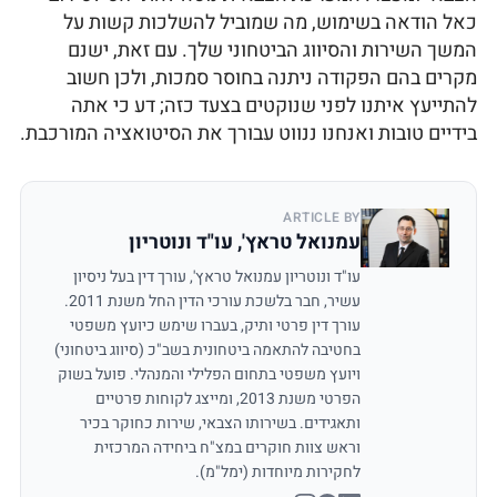
כאל הודאה בשימוש, מה שמוביל להשלכות קשות על
המשך השירות והסיווג הביטחוני שלך. עם זאת, ישנם
מקרים בהם הפקודה ניתנה בחוסר סמכות, ולכן חשוב
להתייעץ איתנו לפני שנוקטים בצעד כזה; דע כי אתה
בידיים טובות ואנחנו ננווט עבורך את הסיטואציה המורכבת.
ARTICLE BY
עמנואל טראץ', עו"ד ונוטריון
עו"ד ונוטריון עמנואל טראץ', עורך דין בעל ניסיון
עשיר, חבר בלשכת עורכי הדין החל משנת 2011.
עורך דין פרטי ותיק, בעברו שימש כיועץ משפטי
בחטיבה להתאמה ביטחונית בשב"כ (סיווג ביטחוני)
ויועץ משפטי בתחום הפלילי והמנהלי. פועל בשוק
הפרטי משנת 2013, ומייצג לקוחות פרטיים
ותאגידים. בשירותו הצבאי, שירות כחוקר בכיר
וראש צוות חוקרים במצ"ח ביחידה המרכזית
לחקירות מיוחדות (ימל"מ).