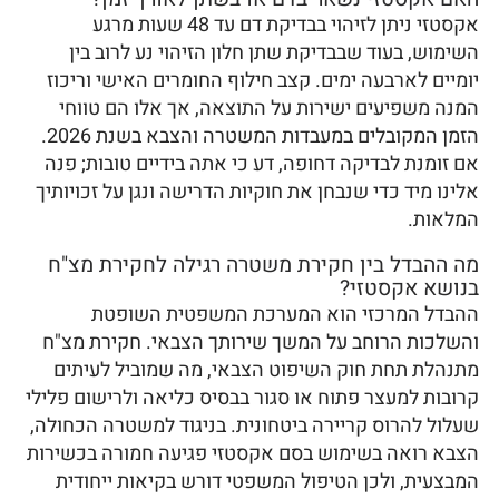
אקסטזי ניתן לזיהוי בבדיקת דם עד 48 שעות מרגע
השימוש, בעוד שבבדיקת שתן חלון הזיהוי נע לרוב בין
יומיים לארבעה ימים. קצב חילוף החומרים האישי וריכוז
המנה משפיעים ישירות על התוצאה, אך אלו הם טווחי
הזמן המקובלים במעבדות המשטרה והצבא בשנת 2026.
אם זומנת לבדיקה דחופה, דע כי אתה בידיים טובות; פנה
אלינו מיד כדי שנבחן את חוקיות הדרישה ונגן על זכויותיך
המלאות.
מה ההבדל בין חקירת משטרה רגילה לחקירת מצ"ח
בנושא אקסטזי?
ההבדל המרכזי הוא המערכת המשפטית השופטת
והשלכות הרוחב על המשך שירותך הצבאי. חקירת מצ"ח
מתנהלת תחת חוק השיפוט הצבאי, מה שמוביל לעיתים
קרובות למעצר פתוח או סגור בבסיס כליאה ולרישום פלילי
שעלול להרוס קריירה ביטחונית. בניגוד למשטרה הכחולה,
הצבא רואה בשימוש בסם אקסטזי פגיעה חמורה בכשירות
המבצעית, ולכן הטיפול המשפטי דורש בקיאות ייחודית