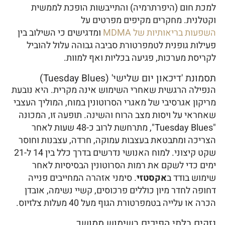
למכת חום (היפרתרמיה) והתייבשות הופכת לממשית
וקטלנית. מחקרים מקיפים מפרטים על
השפעות בריאותיות של MDMA
ומדגישים כי השילוב בין
פעילות גופנית לטמפרטורת סביבה גבוהה עלול להוביל
לקריסת מערכות, פגיעה בכליות ואף למוות.
תסמונת 'דיכאון יום שלישי' (Tuesday Blues)
הנפילה הרגשית שאחרי השימוש אינה מקרית. היא נובעת
מריקון אגרסיבי של מאגרי הסרוטונין במוח, המוליך העצבי
שאחראי על ויסות מצב הרוח והשינה. תופעה זו, המכונה
"Tuesday Blues", מתרחשת לרוב כ-48 שעות לאחר
הצריכה ומתבטאת בעצבות עמוקה, חרדה, עצבנות וחוסר
שקט קיצוני. למוח האנושי נדרשים בדרך כלל בין 14 ל-21
ימים כדי לשקם את רמות הסרוטונין הבסיסיות לאחר
שימוש בודד ב
אקסטזי
. סימני אזהרה המחייבים פנייה
דחופה לחדר מיון כוללים פרכוסים, קשיי נשימה, אובדן
הכרה או עלייה בטמפרטורת הגוף מעל 40 מעלות צלזיוס.
נזקים בלתי הפיכים בשימוש ממושך