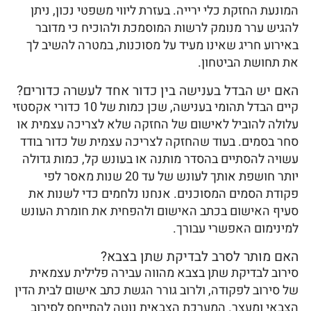
המונעת החזקת כלי ירייה. בעזרת ליווי משפטי נכון, ניתן
להגיש ערר מנומק לרשות המוסמכת ולהוכיח כי מדובר
באירוע חריג שאינו מעיד על מסוכנות, במטרה להשיב לך
את תחושת הביטחון.
האם יש הבדל בענישה בין כדור אחד לעשרה כדורים?
קיים הבדל תהומי בענישה, שכן כמות של 10 כדורי אקסטזי
עלולה להוביל לאישום של החזקה שלא לצריכה עצמית או
סחר בסמים. בעוד שהחזקה לצריכה עצמית של כדור בודד
עשויה להסתיים בהסדר מותנה או בעונש קל, כמות גדולה
יותר חושפת אותך לעונש של עד 20 שנות מאסר לפי
פקודת הסמים המסוכנים. אנחנו נלחמים כדי לשנות את
סעיף האישום בכתב האישום ולהפחית את חומרת העונש
למינימום האפשרי עבורך.
האם מותר לסרב לבדיקת שתן בצבא?
סירוב לבדיקת שתן בצבא מהווה עבירה פלילית עצמאית
של סירוב לפקודה, ולרוב גורר הגשת כתב אישום לבית הדין
הצבאי ומעצר. המערכת הצבאית נוטה להתייחס לסירוב