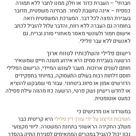
חברתי" – העברת כדור או חלק ממנו לחבר ללא תמורה
כספית – אינה נחשבת לסחר. מבחינה משפטית, מדובר
בעבירת הפצה לכל דבר. המערכת המשפטית רואה
בחומרה גם העברה ללא רווח, והדבר עלול להוביל לכתב
אישום חמור ולעונשי מאסר מאחורי סורג ובריח, גם
לאנשים ללא עבר פלילי.
רישום פלילי והשלכותיו לטווח ארוך
הרשעה בעבירת סמים היא אירוע משנה חיים שמשאיר
חותם לשנים ארוכות. מעבר לעונש המיידי, הרישום הפלילי
חוסם דלתות רבות בעולם התעסוקה, במיוחד בתפקידים
הדורשים אמון או סיווג ביטחוני. עבור מי שמבקש להוציא
או לחדש רישיון נשק פרטי, הרשעה כזו מהווה עילת פסילה
כמעט אוטומטית.
במשרדנו אנו מדגישים כי
חשיבות הייצוג על ידי עורך דין פלילי
היא קריטית כבר
משלב החקירה הראשוני בתחנת המשטרה. ליווי מקצועי
נכון יכול להוביל במקרים המתאימים לסגירת התיק בהסדר