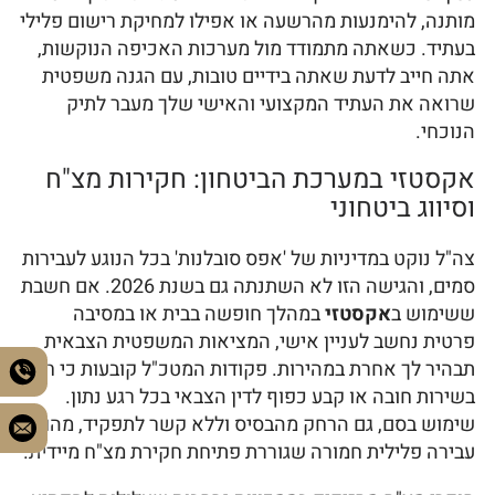
מותנה, להימנעות מהרשעה או אפילו למחיקת רישום פלילי
בעתיד. כשאתה מתמודד מול מערכות האכיפה הנוקשות,
אתה חייב לדעת שאתה בידיים טובות, עם הגנה משפטית
שרואה את העתיד המקצועי והאישי שלך מעבר לתיק
הנוכחי.
אקסטזי במערכת הביטחון: חקירות מצ"ח
וסיווג ביטחוני
צה"ל נוקט במדיניות של 'אפס סובלנות' בכל הנוגע לעבירות
סמים, והגישה הזו לא השתנתה גם בשנת 2026. אם חשבת
ששימוש ב
אקסטזי
במהלך חופשה בבית או במסיבה
פרטית נחשב לעניין אישי, המציאות המשפטית הצבאית
תבהיר לך אחרת במהירות. פקודות המטכ"ל קובעות כי חייל
בשירות חובה או קבע כפוף לדין הצבאי בכל רגע נתון.
שימוש בסם, גם הרחק מהבסיס וללא קשר לתפקיד, מהווה
עבירה פלילית חמורה שגוררת פתיחת חקירת מצ"ח מיידית.