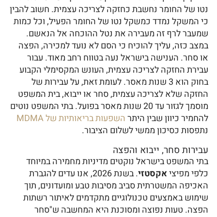
נטו של החומר נחשבת כחזקה לצריכה עצמית. חשוב להבין
כי המשקל נמדד כמשקל נטו של החומר הפעיל, וכל כמות
שמעבר לרף זה מעבירה את נטל ההוכחה אל הנאשם.
במצב כזה, עליך להוכיח כי הסם לא נועד למכירה, הפצה
או סחר. הענישה בישראל נעה בטווח רחב מאוד. עבור
עבירת החזקה לצריכה עצמית, העונש המקסימלי הקבוע
בחוק הוא 3 שנות מאסר. לעומת זאת, על עבירות של
החזקה שלא לצריכה עצמית, סחר או ייבוא, בית המשפט
מוסמך לגזור עד 20 שנות מאסר בפועל. בתי המשפט נוטים
להחמיר כיוון שבין היתר
השפעות בריאותיות של MDMA
נתפסות כסיכון ממשי לשלום הציבור.
עבירות סחר, ייבוא והפצה
בתי המשפט בישראל נוקטים מדיניות מחמירה במיוחד
כלפי מפיצי
אקסטזי
. בשנת 2026, אנו עדים להגברת
האכיפה המשטרתית סביב מסיבות טבע ומועדונים, תוך
שימוש באמצעים טכנולוגיים מתקדמים לאיתור רשתות
הפצה. טעות נפוצה ומסוכנת היא המחשבה ש"סחר