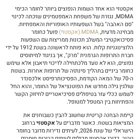
אקסטזי הוא אחד השמות הנפוצים ביותר לחומר הכימי
MDMA, נגזרת של משפחת האמפטמינים שזכתה לכינוי
"סם האהבה" בשל השפעותיו האופוריות והאמפתיות.
מבחינה מדעית,
MDMA (אקסטזי)
פועל כחומר
פסיכואקטיבי המשלב תכונות ממריצות עם השפעות
הלוצינוגניות קלות. הוא פותח לראשונה בשנת 1912 על ידי
חברת התרופות הגרמנית "מרק", אך בניגוד למיתוסים
נפוצים, הוא לא נועד מלכתחילה לדיכוי תיאבון אלא שימש
כחומר ביניים בתהליך סינתזה של תרופות אחרות. בשנות
ה-70 של המאה הקודמת, הפסיכותרפיסט אלכסנדר
שולגין גילה מחדש את הפוטנציאל של החומר, והוא החל
לשמש ככלי עזר בטיפולים פסיכיאטריים לחיזוק הקשר
והפתיחות בין המטפל למטופל.
קיימת הבחנה קריטית שחשוב להבין כשבוחנים את
המציאות בשטח. כאשר מדברים על
אקסטזי
ברחוב
הישראלי של שנת 2026, לעיתים נדירות מדובר בחומר
טהור. כדורי אקסטזי מכילים לעיתים קרובות חומרים