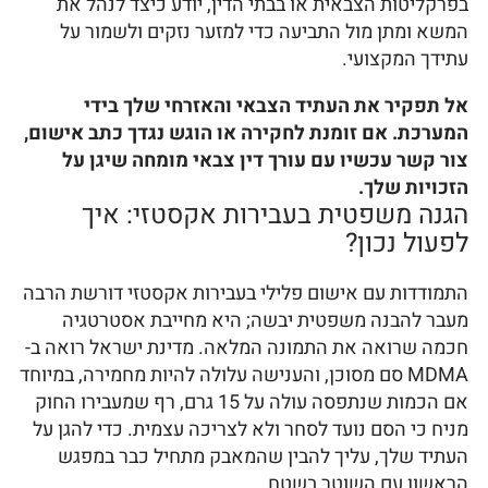
בפרקליטות הצבאית או בבתי הדין, יודע כיצד לנהל את
המשא ומתן מול התביעה כדי למזער נזקים ולשמור על
עתידך המקצועי.
אל תפקיר את העתיד הצבאי והאזרחי שלך בידי
המערכת. אם זומנת לחקירה או הוגש נגדך כתב אישום,
צור קשר עכשיו עם עורך דין צבאי מומחה שיגן על
הזכויות שלך.
הגנה משפטית בעבירות אקסטזי: איך
לפעול נכון?
התמודדות עם אישום פלילי בעבירות אקסטזי דורשת הרבה
מעבר להבנה משפטית יבשה; היא מחייבת אסטרטגיה
חכמה שרואה את התמונה המלאה. מדינת ישראל רואה ב-
MDMA סם מסוכן, והענישה עלולה להיות מחמירה, במיוחד
אם הכמות שנתפסה עולה על 15 גרם, רף שמעבירו החוק
מניח כי הסם נועד לסחר ולא לצריכה עצמית. כדי להגן על
העתיד שלך, עליך להבין שהמאבק מתחיל כבר במפגש
הראשון עם השוטר בשטח.