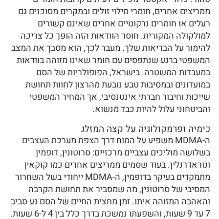
ממריצים אחרים, חומרי מילוי זולים ובמקרים מסוכנים גם
רעלים או חומרים נרקוטיים אחרים שאינם קשורים
למולקולה המקורית. חוסר הוודאות הזה הופך כל צריכה
להימור על הבריאות שלך. מעבר לכך, הוא מסבך את המצב
המשפטי ברגע שנתפסים עם חומר שאינו מזוהה בוודאות
במעבדות המשטרה. בישראל, הפופולריות של הסם
במועדונים ובמסיבות טבע נובעת מהרצון לחוות תחושת
שייכות וחיבור חברתי אינטנסיבי, אך המחיר המשפטי
והביטחוני עלול להיות כבד מנשוא.
כימיה ופרמקולוגיה על קצה המזלג
ה-MDMA משפיע על המוח דרך הצפת מערכת העצבים
בשלושה מוליכים עצביים מרכזיים: סרוטונין, דופמין
ונוראדרנלין. בעוד שסמים ממריצים אחרים כמו קוקאין
מתמקדים בעיקר בדופמין, ה-MDMA ייחודי בשל השחרור
המסיבי של סרוטונין, מה שמסביר את תחושת הקרבה
והאהבה המזוהה איתו. זמן מחצית החיים של הסם נע סביב
7 עד 9 שעות, והשפעתו נמשכת בדרך כלל בין 4 ל-6 שעות.