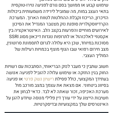
שימוש קבוע או ממושך בסם גורם לפגיעה נוירו-טוקסית
בתאי העצב במוח, מה שמוביל לירידה משמעותית ביכולות
הזיכרון, הריכוז וקבלת ההחלטות לטווח הארוך. המערכת
הקרדיווסקולרית סופגת נזק מצטבר המגדיל את הסיכון
לאירועים מוחיים והפרעות בקצב הלב. האינטראקציה בין
אקסטזי לאלכוהול או לתרופות נוגדות דיכאון מסוג SSRI
מסוכנת במיוחד, שכן היא עלולה לגרום לתסמונת סרוטונין,
מצב חירום רפואי שבו הגוף מוצף בכמויות רעילות של
המוליך העצבי.
חשוב שתבין כי מעבר לנזק הבריאותי, הסתבכות עם רשויות
החוק בגין החזקה או שימוש עלולה להוביל לפגיעה אנושה
בעתידך המקצועי, כולל פסילת
רישיון נשק פרטי
או פגיעה
בסיווג ביטחוני. אם מצאת את עצמך במצב מורכב מול
מערכת האכיפה, זכור שאתה לא לבד. כדאי לבחון את
חשיבות הייצוג על ידי עורך דין פלילי מנוסה שיודע להגן על
האינטרסים שלך במקצועיות ובדיסקרטיות.