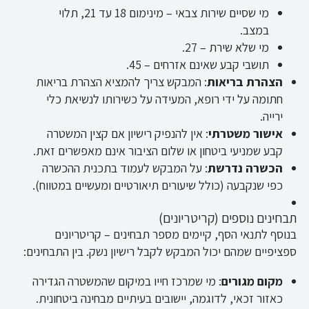
מי שסיים שירות צבאי – מינימום 18 עד 21, תלוי
במצב.
מי שלא שירת – 27.
תושבי קבע שאינם אזרחים – 45.
הצהרת בריאות
: המבקש צריך להמציא הצהרת בריאות
חתומה על ידי רופא, המעידה על כשירותו לנשיאת כלי
ירייה.
אישור משטרתי
: אין להנפיק רישיון אם קצין המשטרה
קבע שמניעי ביטחון או שלום הציבור אינם מאפשרים זאת.
הכשרה נדרשת
: על המבקש לעמוד בתכנית ההכשרה
כפי שנקבעה (כולל שיעורים תיאורטיים ומעשיים במטווח).
תבחינים נוספים (קריטריונים)
בנוסף לתנאי הסף, קיימים מספר תבחינים – קריטריונים
ספציפיים שמהם יכול המבקש לקבל רישיון נשק. בין התבחינים:
מקום מגורים
: מי שמרכז חייו במיקום שהמשטרה הגדירה
כאזור זכאי, לדוגמה, יישובים בעיתיים מבחינה ביטחונית.