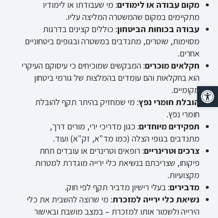
מקום עבודה או לימודים
: מי שעבודתו או לימודיו
מתקיימים במקום שהמשטרה המליצה עליו.
עבודה בכוחות הביטחון
: כוללים קצינים בדרגות
מסוימות, שוטרים, מתנדבים במשטרה ובגופים ביטחוניים
אחרים.
חקלאים מוכרים
: המבקשים שמוכיחים כי עיסוקם העיקרי
הוא בחקלאות והם עומדים בהמלצות של גורמי ביטחון
פתח סרגל נגישות
מקומיים.
הובלת חומרי נפץ
: מי שמחזיק בהיתר תקף להובלת
חומרי נפץ.
תפקידים מיוחדים
: כגון מדריכי ירי, מורים דרך,
מתנדבים בגופי הצלה (כמו מד"א, זק"א) ועוד.
צרכים וטרינריים
: רופאים וטרינרים או עובדים תחת
פיקוחו, שצריכתם בנשיאת כלי ירייה מוגדרת למטרות
מקצועיות.
מדבירים
: בעלי רישיון מדביר תקף לפי חוק.
נשיאת כלי ירייה למזכרת
: מי שרוצה להשבית את כלי
הירייה ולשמור אותו למזכרת – במצב מושבת ובאישור