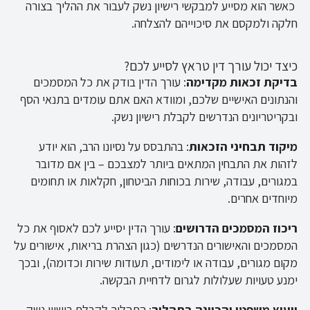
כאשר הוא מסייע למבקשי רישיון נשק לעבור את ההליך בצורה
חלקה ולמקסם את סיכוייהם להצלחה.
כיצד יכול עורך דין טראץ לסייע לכם?
בדיקת זכאות מקדימה
: עורך הדין בודק את כל המסמכים
והנתונים האישיים שלכם, ומוודא האם אתם עומדים בתנאי הסף
ובקריטריונים הנדרשים לקבלת רישיון נשק.
מיקוד תבחיני הזכאות
: בהתבסס על נסיונו הרב, הוא יודע
לזהות את התבחין המתאים ביותר למצבכם – בין אם מדובר
במגורים, עבודה, שירות בכוחות הביטחון, חקלאות או תחומים
מיוחדים אחרים.
ריכוז המסמכים הדרושים
: עורך הדין יסייע לכם לאסוף את כל
המסמכים והאישורים הנדרשים (כגון הצהרת בריאות, אישורים על
מקום מגורים, עבודה או לימודים, תעודות שירות וכדומה), ובכך
ימנע טעויות שעלולות לגרום לדחיית הבקשה.
ייעוץ משפטי והכוונה בתהליך
: התהליך לקבלת רישיון נשק