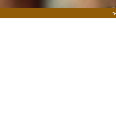
 עו"ד עמנואל
אץ