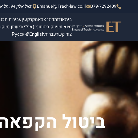
079-7292409
Emanuel@Trach-law.co.il
יגאל אלון 94, תל אביב - יפו, מגדלי אלון 2, קומה 4.
בית
אודות
דיני צבא
מקרקעין
עבירות תכנון
יצוא ושיווק ביטחוני (אפ"י)
רישיון נשק
ש
צור קשר
עברית
English
Русский
ביטול הקפאה 