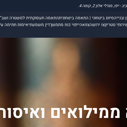
 ובנייה
סיווג ביטחוני | התאמה ביטחונית
התאמה תעסוקתית למשטרה ושב"
ירותי נוטריון
צו ירושה
צוואה
ייפוי כוח מתמשך
דין משמעתי
אימות חתימה על
ממילואים ואיסור