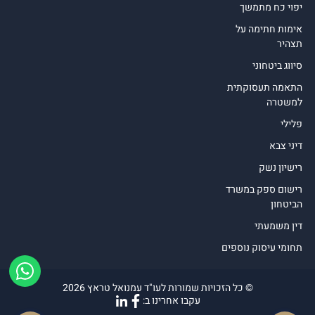
יפוי כח מתמשך
אימות חתימה על
תצהיר
סיווג ביטחוני
התאמה תעסוקתית
למשטרה
פלילי
דיני צבא
רישיון נשק
רישום ספק במשרד
הביטחון
דין משמעתי
תחומי עיסוק נוספים
© כל הזכויות שמורות לעו"ד עמנואל טראץ 2026
עקבו אחרינו ב: