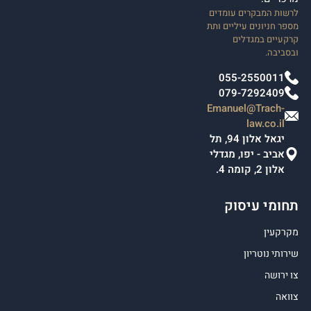
לרשות המבקרים עומדים
מספר חניונים עיליים ותת
קרקעיים במגדלים
ובסביבה.
055-2550011
079-7292409
Emanuel@Trach-
law.co.il
יגאל אלון 94, תל
אביב - יפו, מגדלי
אלון 2, קומה 4.
תחומי עיסוק
מקרקעין
שירותי נוטריון
צו ירושה
צוואה