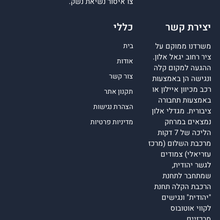
צו איסור נשיאת נשק.
יצירת קשר
כללי
משרדנו ממוקם על
בית
ציר רחוב יגאל אלון.
אודות
ההגעה למקום קלה
צור קשר
ונגישה הן באמצעות
רכב מכיוון איילון או
תקנון אתר
באמצעות תחבורה
הצהרת נגישות
ציבורית. מגדלי אלון
נמצאים במרחק
מדיניות פרטיות
הליכה של 7 דקות
מרכבת השלום (מרכז
עזריאלי) צמודים
לגשר יהודית,
שמתחבר לתחנת
הרכבת הקלה תחנת
"יהודית" ונגישים
לקווי אוטובוס
מרכזיים.