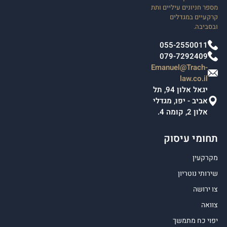
מספר חניונים עיליים ותת
קרקעיים במגדלים
ובסביבה.
055-2550011
079-7292409
Emanuel@Trach-
law.co.il
יגאל אלון 94, תל
אביב - יפו, מגדלי
אלון 2, קומה 4.
תחומי עיסוק
מקרקעין
שירותי נוטריון
צו ירושה
צוואה
יפוי כח מתמשך