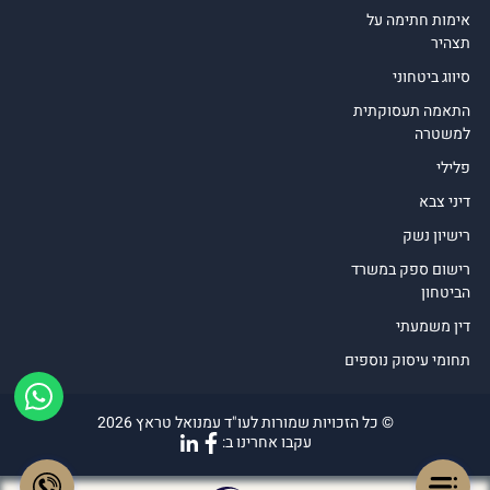
אימות חתימה על
תצהיר
סיווג ביטחוני
התאמה תעסוקתית
למשטרה
פלילי
דיני צבא
רישיון נשק
רישום ספק במשרד
הביטחון
דין משמעתי
תחומי עיסוק נוספים
© כל הזכויות שמורות לעו"ד עמנואל טראץ 2026
עקבו אחרינו ב: