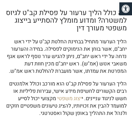
פתח סרגל נגישות
מה כולל הליך ערעור על פסילת קב"ט לגיוס
למשטרה? ומדוע מומלץ להסתייע בייצוג
משפטי מעורך דין
הליך הערעור מתחיל בבחינת החלטת קב"ט על ידי ראש
יחב"ם, אשר בוחן את הנימוקים לפסילה. במידה והערעור
נדחה על ידי ראש יחב"ם, ניתן להגיש ערר נוסף לראש אגף
משאבי אנוש (אמ"ש). ראש יחב"ם מכין חוות דעת
המפרטת את עמדתו, אשר מועברת להחלטת ראש אמ"ש.
הליך הערעור על פסילת קב"ט הוא מורכב וכולל אלמנטים
רבים הקשורים לחשיפת מידע אישי, עבירות פליליות או
חשש לניגוד עניינים. י
יצוג משפטי
מקצועי יכול לסייע
למועמד להבין את זכויותיו, להציג טיעונים משפטיים חזקים
ולנהל את התהליך באופן שקול ואסטרטגי.