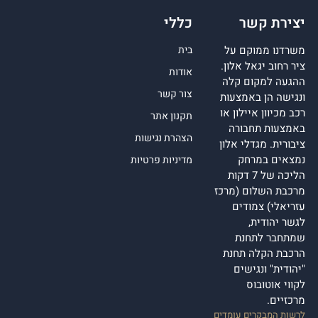
יצירת קשר
כללי
משרדנו ממוקם על
בית
ציר רחוב יגאל אלון.
אודות
ההגעה למקום קלה
צור קשר
ונגישה הן באמצעות
רכב מכיוון איילון או
תקנון אתר
באמצעות תחבורה
הצהרת נגישות
ציבורית. מגדלי אלון
נמצאים במרחק
מדיניות פרטיות
הליכה של 7 דקות
מרכבת השלום (מרכז
עזריאלי) צמודים
לגשר יהודית,
שמתחבר לתחנת
הרכבת הקלה תחנת
"יהודית" ונגישים
לקווי אוטובוס
מרכזיים.
לרשות המבקרים עומדים