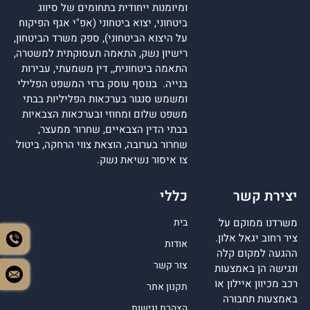
ומיומנות ייחודית בתחומים של סיווג
ביטחוני, יצוא ביטחוני (אפ"י אגף הפיקוח
על היצוא הביטחוני), ספק משרד הביטחון,
רישיון נשק, התאמה תעסוקתית למשטרה,
התאמה ביטחונית,, דין משמעתי, עבירות
בנייה. בנוסף עוסק ברזי המשפט הפלילי
ומשמש סנגור בערכאות הפליליות בבתי
משפט שלום ומחוזי ובערכאות הצבאיות
בבתי הדין הצבאיים, שחרור ממעצר,
שחרור בערובה, הוצאת צווי הרחקה, ביטול
צו איסור נשיאת נשק.
יצירת קשר
כללי
משרדנו ממוקם על
בית
ציר רחוב יגאל אלון.
אודות
ההגעה למקום קלה
צור קשר
ונגישה הן באמצעות
רכב מכיוון איילון או
תקנון אתר
באמצעות תחבורה
הצהרת נגישות