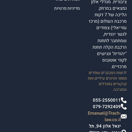
ציבורית. מגדלי אלון
נמצאים במרחק
מדיניות פרטיות
הליכה של 7 דקות
מרכבת השלום (מרכז
עזריאלי) צמודים
לגשר יהודית,
שמתחבר לתחנת
הרכבת הקלה תחנת
"יהודית" ונגישים
לקווי אוטובוס
מרכזיים.
לרשות המבקרים עומדים
מספר חניונים עיליים ותת
קרקעיים במגדלים
ובסביבה.
055-2550011
079-7292409
Emanuel@Trach-
law.co.il
יגאל אלון 94, תל