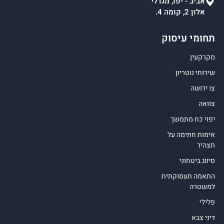
אביב - יפו, מגדלי
אלון 2, קומה 4.
תחומי עיסוק
מקרקעין
שירותי נוטריון
צו ירושה
צוואה
יפוי כח מתמשך
אימות חתימה על
תצהיר
סיווג ביטחוני
התאמה תעסוקתית
למשטרה
פלילי
דיני צבא