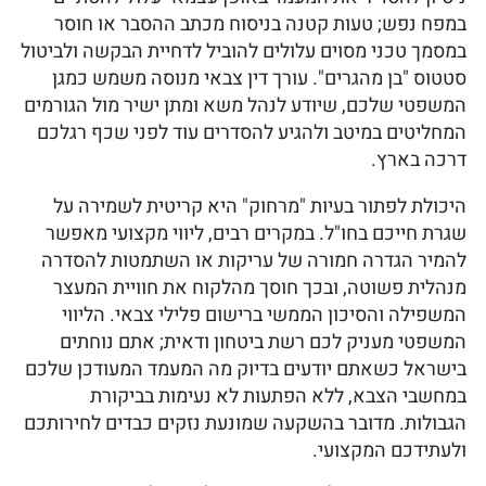
במפח נפש; טעות קטנה בניסוח מכתב ההסבר או חוסר
במסמך טכני מסוים עלולים להוביל לדחיית הבקשה ולביטול
סטטוס "בן מהגרים". עורך דין צבאי מנוסה משמש כמגן
המשפטי שלכם, שיודע לנהל משא ומתן ישיר מול הגורמים
המחליטים במיטב ולהגיע להסדרים עוד לפני שכף רגלכם
דרכה בארץ.
היכולת לפתור בעיות "מרחוק" היא קריטית לשמירה על
שגרת חייכם בחו"ל. במקרים רבים, ליווי מקצועי מאפשר
להמיר הגדרה חמורה של עריקות או השתמטות להסדרה
מנהלית פשוטה, ובכך חוסך מהלקוח את חוויית המעצר
המשפילה והסיכון הממשי ברישום פלילי צבאי. הליווי
המשפטי מעניק לכם רשת ביטחון ודאית; אתם נוחתים
בישראל כשאתם יודעים בדיוק מה המעמד המעודכן שלכם
במחשבי הצבא, ללא הפתעות לא נעימות בביקורת
הגבולות. מדובר בהשקעה שמונעת נזקים כבדים לחירותכם
ולעתידכם המקצועי.