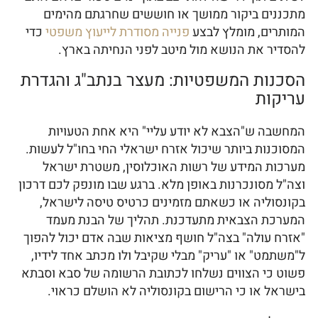
מתכננים ביקור ממושך או חוששים שחרגתם מהימים
המותרים, מומלץ לבצע
פנייה מסודרת לייעוץ משפטי
כדי
להסדיר את הנושא מול מיטב לפני הנחיתה בארץ.
הסכנות המשפטיות: מעצר בנתב"ג והגדרת
עריקות
המחשבה ש"הצבא לא יודע עליי" היא אחת הטעויות
המסוכנות ביותר שיכול אזרח ישראלי החי בחו"ל לעשות.
מערכות המידע של רשות האוכלוסין, משטרת ישראל
וצה"ל מסונכרנות באופן מלא. ברגע שבו מונפק לכם דרכון
בקונסוליה או כשאתם מזמינים כרטיס טיסה לישראל,
המערכת הצבאית מתעדכנת. תהליך של הבנת מעמד
"אזרח עולה" בצה"ל חושף מציאות שבה אדם יכול להפוך
ל"משתמט" או "עריק" מבלי שקיבל ולו מכתב אחד לידיו,
פשוט כי הצווים נשלחו לכתובת הרשומה של סבא וסבתא
בישראל או כי הרישום בקונסוליה לא הושלם כראוי.