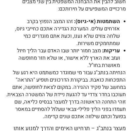
חשוב להבין את ההבחנה המשפטית בין שני מצבים
מרכזיים המשפיעים על חירותכם:
השתמטות (אי-גיוס):
זהו המצב הנפוץ בקרב
אזרחים עולים. המערכת הגדירה אתכם כחייבי גיוס,
שלחה צווים שלא נענו, וכעת אתם מוגדרים כמי
שמתחמקים משירות.
עריקות:
מצב חמור יותר שבו האדם עבר הליך חיול
ועזב את הארץ ללא אישור, או שלא חזר מחופשה
מאושרת בחו"ל.
הנחיתה בנתב"ג עבור מי שמוגדר כמשתמט היא רגע של
התפכחות כואבת. בביקורת הדרכונים תופיע "התראה"
במחשב של פקיד ההגירה. במקום לצאת לחופשה, אתם
תעוכבו בחדר צדדי עד להגעת ניידת של המשטרה הצבאית.
זוהי התחנה הראשונה בדרך למעצר בבסיס כליאה, שם
תעמדו בפני הליך פלילי-צבאי שעלול להסתיים במאסר
בפועל וכתם שילווה אתכם שנים קדימה.
מעצר בנתב"ג – תרחיש האימים והדרך למנוע אותו