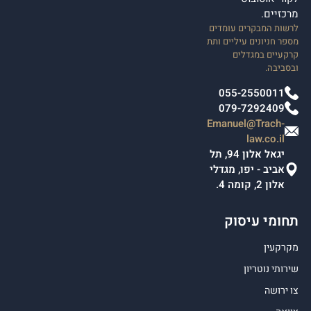
מרכזיים.
לרשות המבקרים עומדים
מספר חניונים עיליים ותת
קרקעיים במגדלים
ובסביבה.
055-2550011
079-7292409
Emanuel@Trach-
law.co.il
יגאל אלון 94, תל
אביב - יפו, מגדלי
אלון 2, קומה 4.
תחומי עיסוק
מקרקעין
שירותי נוטריון
צו ירושה