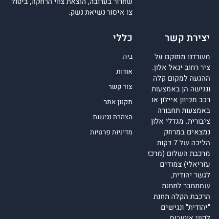
שחרור בערובה, הוצאת צווי הרחקה, ביטול
צו איסור נשיאת נשק.
יצירת קשר
כללי
משרדנו ממוקם על
בית
ציר רחוב יגאל אלון.
אודות
ההגעה למקום קלה
צור קשר
ונגישה הן באמצעות
רכב מכיוון איילון או
תקנון אתר
באמצעות תחבורה
הצהרת נגישות
ציבורית. מגדלי אלון
נמצאים במרחק
מדיניות פרטיות
הליכה של 7 דקות
מרכבת השלום (מרכז
עזריאלי) צמודים
לגשר יהודית,
שמתחבר לתחנת
הרכבת הקלה תחנת
"יהודית" ונגישים
לקווי אוטובוס