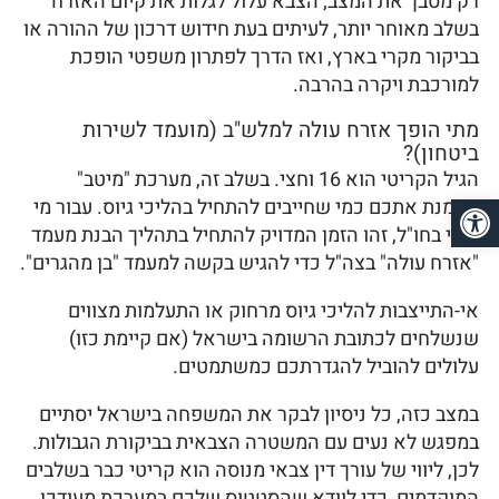
רק מסבך את המצב; הצבא עלול לגלות את קיום האזרח
בשלב מאוחר יותר, לעיתים בעת חידוש דרכון של ההורה או
בביקור מקרי בארץ, ואז הדרך לפתרון משפטי הופכת
למורכבת ויקרה בהרבה.
מתי הופך אזרח עולה למלש"ב (מועמד לשירות
ביטחון)?
הגיל הקריטי הוא 16 וחצי. בשלב זה, מערכת "מיטב"
פתח סרגל נגישות
מסמנת אתכם כמי שחייבים להתחיל בהליכי גיוס. עבור מי
שחי בחו"ל, זהו הזמן המדויק להתחיל בתהליך הבנת מעמד
"אזרח עולה" בצה"ל כדי להגיש בקשה למעמד "בן מהגרים".
אי-התייצבות להליכי גיוס מרחוק או התעלמות מצווים
שנשלחים לכתובת הרשומה בישראל (אם קיימת כזו)
עלולים להוביל להגדרתכם כמשתמטים.
במצב כזה, כל ניסיון לבקר את המשפחה בישראל יסתיים
במפגש לא נעים עם המשטרה הצבאית בביקורת הגבולות.
לכן, ליווי של עורך דין צבאי מנוסה הוא קריטי כבר בשלבים
המוקדמים, כדי לוודא שהסטטוס שלכם במערכת מעודכן