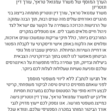
הערך המוסף של משרד עמנואל טראץ', עורך דין
ונוטריון
משרד עמנואל טראץ', עורך דין ונוטריון מתמחה בייצוג בני
מהגרים ואזרחים עולים מזה שנים רבות, תוך הבנה עמוקה
של הרגישות הכרוכה בשמירה על הקשר עם ישראל לצד
ניהול חיים מלאים מעבר לים. אנו מטפלים במקרים
המורכבים ביותר, כולל תיקי עריקות שנמשכו שנים ארוכות,
ומלווים את הלקוח באופן אישי ודיסקרטי עד לקבלת הפטור
או דחיית השירות המיוחלת. הניסיון שצברנו מול גופי
הביטחון מאפשר לנו לנווט בתוך הבירוקרטיה הצבאית
ביעילות ובדיוק, תוך שמירה בלתי מתפשרת על האינטרסים
שלכם ומניעת טעויות שעלולות לעלות לכם ביוקר.
אל תגיעו לנתב"ג ללא ליווי משפטי מוסמך
לפני שאתם מזמינים כרטיס טיסה לביקור משפחתי, קריטי
לבצע וידוא סופי של הסטטוס שלכם במערכות חסויות
אליהן יש למשרד עמנואל טראץ', עורך דין ונוטריון גישה
כמייצג משפטי מורשה. אנו נספק לכם ייעוץ מדויק לגבי
אורך הביקור המותר במקרה הספציפי שלכם, ונוודא שכל