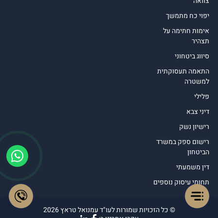
צוואה
יפוי כח מתמשך
אימות חתימה על
תצהיר
סיווג ביטחוני
התאמה תעסוקתית
למשטרה
פלילי
דיני צבא
רישיון נשק
רישום ספק במשרד
הביטחון
דין משמעתי
תחומי עיסוק נוספים
© כל הזכויות שמורות לעו"ד עמנואל טראץ 2026