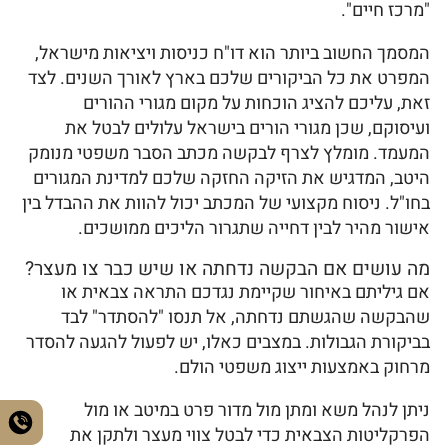
"מרכז חיים".
המסמך החשוב ביותר הוא דו"ח כניסות ויציאות מישראל,
המפרט את כל הביקורים שלכם בארץ לאורך השנים. לצד
זאת, עליכם להציג הוכחות על מקום מגורי ההורים
ועיסוקם, שכן מגורי הורים בישראל עלולים לבטל את
המעמד. מומלץ לצרף לבקשה מכתב הסבר משפטי מנומק
היטב, המדגיש את הזיקה החזקה שלכם למדינת המגורים
בחו"ל. ניסוח מקצועי של המכתב יכול להוות את ההבדל בין
אישור מהיר לבין דחייה שתגרור הליכים ממושכים.
מה עושים אם הבקשה נדחתה או שיש כבר צו מעצר?
אם גיליתם באיחור שקיימת נגדכם התראה צבאית או
שהבקשה שהגשתם נדחתה, אל תנסו "להסתדר" לבד
בביקורת הגבולות. במצבים כאלו, יש לפעול להגעה להסדר
מרחוק באמצעות ייצוג משפטי הולם.
ניתן לנהל משא ומתן מול מדור פרט במיטב או מול
הפרקליטות הצבאית כדי לבטל צווי מעצר ולתקן את