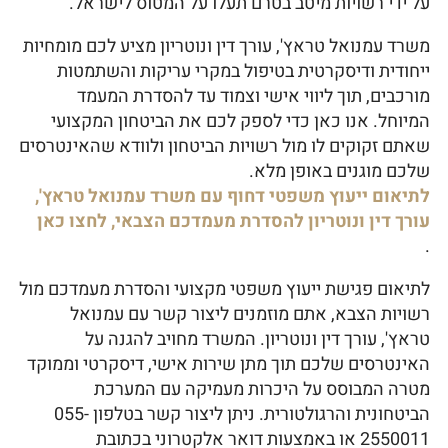
על ידי רשויות מיטב בטרם תעלו על המטוס לישראל.
משרד עמנואל טראץ', עורך דין ונוטריון מציע לכם מומחיות
ייחודית ודיסקרטית בטיפול במקרי עריקות והשתמטות
מורכבים, תוך ליווי אישי וצמוד עד להסדרת המעמד
המיוחל. אנו כאן כדי לספק לכם את הביטחון המקצועי
שאתם זקוקים לו מול רשויות הביטחון ולוודא שהאינטרסים
שלכם מוגנים באופן מלא.
לתיאום ייעוץ משפטי דחוף עם משרד עמנואל טראץ',
עורך דין ונוטריון להסדרת מעמדכם הצבאי, לחצו כאן
.
לתיאום פגישת ייעוץ משפטי מקצועי והסדרת מעמדכם מול
רשויות הצבא, אתם מוזמנים ליצור קשר עם עמנואל
טראץ', עורך דין ונוטריון. המשרד מחויב להגנה על
האינטרסים שלכם תוך מתן שירות אישי, דיסקרטי וממוקד
מטרה המבוסס על היכרות מעמיקה עם המערכת
הביטחונית והרגולטורית. ניתן ליצור קשר בטלפון 055-
2550011 או באמצעות דואר אלקטרוני בכתובת