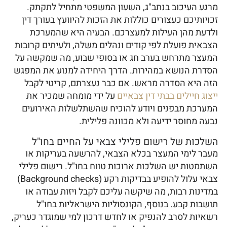
מרגע העיכוב בנתב"ג, השעון המשפטי מתחיל לתקתק.
זכויותיכם כעצורים כוללות את הזכות להיוועץ בעורך דין
ולדעת מהן העילות למעצרכם. הבעיה היא שהמערכת
הצבאית פועלת לפי קודים ונהלים משלה, ולעיתים קרובות
המעצר מתרחש בערב חג או בסופי שבוע, מה שמקשה על
הסדרת הנושא במהירות. הדרך היחידה למנוע את המפגש
הזה היא הסדרה מראש. אם כבר נעצרתם, קריטי לקבל
ייצוג חיילים בבתי דין צבאיים
על ידי מומחה שמכיר את
המערכת מבפנים ויודע להוכיח שהשתלשלות האירועים
נבעה מחוסר ידיעה ולא מכוונה פלילית.
השלכות של רישום פלילי צבאי על החיים בחו"ל
מעבר לימי המעצר בכלא הצבאי, להרשעה בעריקות או
השתמטות יש השלכות ארוכות טווח בחו"ל. רישום פלילי
צבאי עלול להופיע בבדיקות רקע (Background checks)
במדינות רבות, מה שיקשה עליכם לקבל ויזות עבודה או
תושבות קבע. בנוסף, הקונסוליות הישראליות בחו"ל
רשאיות לסרב להנפיק או לחדש דרכון למי שמוגדר כעריק,