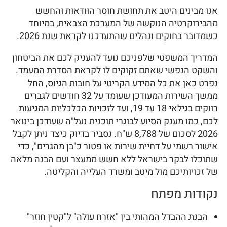
אנו מבינים היטב את תחושת חוסר הוודאות והחשש
מהבירוקרטיה הנוקשה של המערכת הצבאית, במיוחד
כשמדובר בחוקים ונהלים שהתעדכנו לקראת שנת 2026.
המדריך המשפטי שלפניכם נועד להעניק לכם את הביטחון
והשקט הנפשי שאתם זקוקים לו לקראת הסדרת המעמד.
נפרט כאן את כל המידע הקריטי על חובות הגיוס, החל
ממשך השירות המעודכן שעומד על 32 חודשים לגברים
רווקים בגילאי 18 עד 19, ועד לזכויות הכלכליות המגיעות
לכם, כמו מענק הסיוע לבוגרי תוכנית נעל"ה שעודכן בינואר
2026 לסכום של 8,788 ש"ח. נסביר בדיוק כיצד ניתן לקבל
אישור רשמי על דחיית שירות או פטור כ"בן מהגרים", כדי
שתוכלו לבקר בישראל ללא חשש ממעצר ועם הבנה מלאה
של זכויותיכם מול מיטב ומשרד העלייה והקליטה.
נקודות מפתח
הבנת ההבדל המהותי בין "אזרח עולה" ל"קטין חוזר"