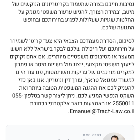
נסיבות חייכם בצורה שתעמוד בקריטריונים הנוקשים של
מיטב, ובמידת הצורך, להגיש ערעור משפטי מנומק על
החלטות שגויות שעלולות לפגוע בחירותכם ובחופש
התנועה שלכם.
לסיכום, הסדרת מעמדכם הצבאי היא צעד קריטי לשמירה
על חירותכם ועל היכולת שלכם לבקר בישראל ללא חשש
ממעצר או מסיבוכים משפטיים מיותרים. אם אתם זקוקים
לייעוץ משפטי מקצועי, ייצוג מול רשויות מיטב או פתרון
למקרים מורכבים של עריקות והשתמטות, פנו עוד היום
למשרד עמנואל טראץ', עורך דין ונוטריון. אנו כאן כדי
להעניק לכם את ההגנה המשפטית הטובה ביותר ואת
השקט הנפשי המגיע לכם. ניתן ליצור קשר בטלפון 055-
2550011 או באמצעות דואר אלקטרוני בכתובת
Emanuel@Trach-Law.co.il.
כתבה מאת