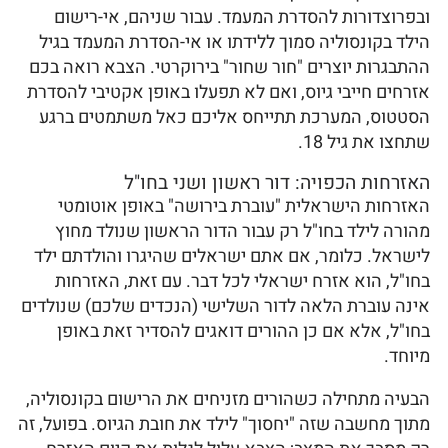
ובפרוצדורות להסדרת המעמד. עבור שניהם, אי-רישום
הילד בקונסוליה סמוך ללידתו או אי-הסדרת המעמד בגיל
ההתבגרות יוצרים "חור שחור" בירוקרטי. הצבא רואה בכם
אזרחים חייבי גיוס, ואם לא תפעלו באופן אקטיבי להסדרת
הסטטוס, המערכת תתייחס אליכם כאל משתמטים ברגע
שתחצו את גיל 18.
האזרחות הכפויה: דור ראשון ושני בחו"ל
האזרחות הישראלית "עוברת בירושה" באופן אוטומטי
מהורה לילד בחו"ל רק עבור הדור הראשון שנולד מחוץ
לישראל. כלומר, אם אתם ישראלים שהיגרו והולדתם ילד
בחו"ל, הוא אזרח ישראלי לכל דבר. עם זאת, האזרחות
אינה עוברת הלאה לדור השלישי (הנכדים שלכם) שנולדים
בחו"ל, אלא אם כן ההורים דואגים להסדיר זאת באופן
מיוחד.
הבעיה מתחילה כשהורים מזניחים את הרישום בקונסוליה,
מתוך מחשבה שזה "יחסוך" לילד את חובת הגיוס. בפועל, זה