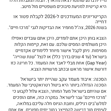
מיידית ברגע שתנסו לצאת מהארץ. הבנת המגבלות הללו
היא קריטית למניעת סיבוכים משפטיים מול מיטב.
הקריטריונים המעודכנים ל-2026 לקבלת פטור או
דחייה
בשנת 2026, צה"ל מחמיר את הבדיקות לגבי "מרכז חיים".
הצבא בוחן היכן אתם לומדים, היכן אתם עובדים ואפילו
היכן משולמים המסים שלכם. עם זאת, קיימות הקלות
מסוימות. ניתן לקבל אישור מיוחד ללימודים אקדמיים
בישראל (עד 4 שנים בדרך כלל) או לנצל "שנת שהייה"
(Gap Year) אחת מבלי לאבד את המעמד. כל חריגה כזו
דורשת אישור מראש ובכתב מרשויות הצבא.
הסכנה: איבוד מעמד עקב שהיית יתר בישראל
הסכנה הגדולה ביותר היא ביטול רטרואקטיבי של המעמד.
אם שהיתם בישראל מעל המותר, הצבא עלול לקבוע כי
"מרכז חייכם" עבר לישראל. במקרה כזה, אתם הופכים
למלש"בים רגילים, וחובת הגיוס חלה עליכם במלואה,
לעיתים תוך דרישה להתייצב בתוך ימים ספורים. אם אתם