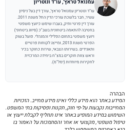
עמנואל טראץ', עו"ד ונוטריון
עו"ד ונוטריון עמנואל טראץ', עורך דין בעל ניסיון
עשיר, חבר בלשכת עורכי הדין החל משנת 2011.
עורך דין פרטי ותיק, בעברו שימש כיועץ משפטי
בחטיבה להתאמה ביטחונית בשב"כ (סיווג ביטחוני)
ויועץ משפטי בתחום הפלילי והמנהלי. פועל בשוק
הפרטי משנת 2013, ומייצג לקוחות פרטיים
ותאגידים. בשירותו הצבאי, שירות כחוקר בכיר
וראש צוות חוקרים במצ"ח ביחידה המרכזית
לחקירות מיוחדות (ימל"מ).
הבהרה
המידע באתר הוא מידע כללי ואינו מידע מחייב. הזכויות
המחייבות נקבעות על-פי חוק, תקנות ופסיקות בתי המשפט.
השימוש במידע המופיע באתר אינו תחליף לקבלת ייעוץ או
טיפול משפטי, מקצועי או אחר והסתמכות על האמור בו
היא באחריות המשתמש בלבד