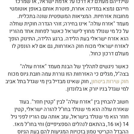
שילדיהם מעולם לא דרכו על אדמת ישראל, או שמרכז
חייהם נמצא במדינה אחרת, פוטרת אותם באופן אוטומטי
מחובות אזרחיות. המציאות המשפטית שונה בתכלית.
מעמד "אזרח עולה" אינו בחירה; זוהי הגדרה חוקית שחלה
על כל מי שנולד מחוץ לישראל כאשר לפחות אחד מהוריו
הוא אזרח ישראלי בעת הלידה. ברגע הלידה, התינוק הופך
לאזרח ישראלי מכוח חוק האזרחות, גם אם לא הונפק לו
מעולם דרכון כחול.
כאשר ניגשים לתהליך של הבנת מעמד "אזרח עולה"
בצה"ל, מגלים כי האזרחות הזו גוררת עמה חובת גיוס מכוח
חוק שירות ביטחון
, חוק שאינו מבדיל בין מי שגדל בתל אביב
למי שגדל בניו יורק או בלונדון.
חשוב להבחין בין "אזרח עולה" לבין "קטין חוזר". בעוד
שאזרח עולה הוא מי שנולד בחו"ל להורה ישראלי, קטין
חוזר הוא מי שנולד בישראל, עזב אותה עם הוריו לפני גיל
14 (או 16, בהתאם לנהלים הספציפיים) וחי בחו"ל מאז.
ההבדל הקריטי טמון בזכויות המגיעות להם בעת הגיוס