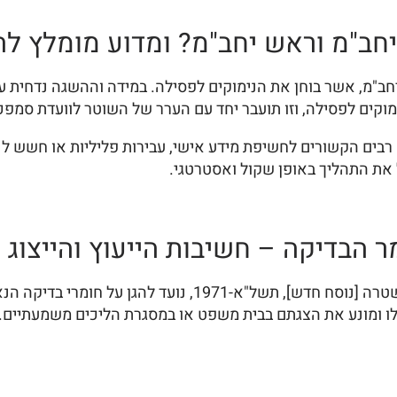
חב"מ וראש יחב"מ? ומדוע מומלץ להס
"מ, אשר בוחן את הנימוקים לפסילה. במידה וההשגה נדחית על י
מוקים לפסילה, וזו תועבר יחד עם הערר של השוטר לוועדת סמפכ
בים הקשורים לחשיפת מידע אישי, עבירות פליליות או חשש לניגו
ל את התהליך באופן שקול ואסטרטגי.
ר הבדיקה – חשיבות הייעוץ והייצוג
לפי סעיפים 24ט ו-24י בפקודת המשטרה [נוסח חדש], ת
לו ומונע את הצגתם בבית משפט או במסגרת הליכים משמעתיים. 