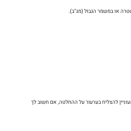
רה או במשמר הגבול (מג"ב).
וניין להצליח בערעור על ההחלטה, אם חשוב לך