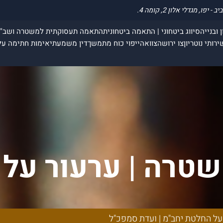
 ובנייה
סיווג ביטחוני | התאמה ביטחונית
התאמה תעסוקתית למשטרה ושב"
ירותי נוטריון
צו ירושה
צוואה
ייפוי כוח מתמשך
דין משמעתי
אימות חתימה על
שטרה | ערעור על 
ועדת סמפכ"ל
על החלטת יחב"מ | ועדת סמפכ"ל