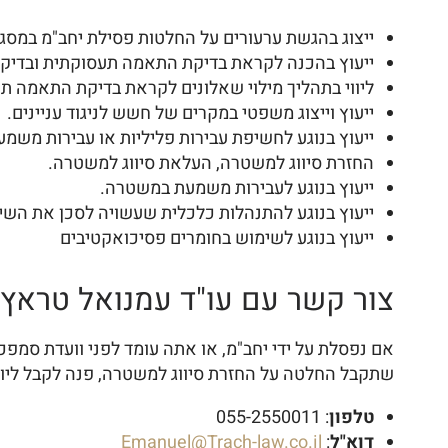
ייצוג בהגשת ערעורים על החלטות פסילת יחב"מ במסג
ייעוץ בהכנה לקראת בדיקת התאמה תעסוקתית ובדיקות
ליווי בתהליך מילוי שאלונים לקראת בדיקת התאמה ת
ייעוץ וייצוג משפטי במקרים של חשש לניגוד עניינים.
ייעוץ בנוגע לחשיפת עבירות פליליות או עבירות משמ
החזרת סיווג למשטרה, העלאת סיווג למשטרה.
ייעוץ בנוגע לעבירות משמעת במשטרה.
ייעוץ בנוגע להתנהלות כלכלית שעשויה לסכן את השי
ייעוץ בנוגע לשימוש בחומרים פסיכואקטיבים
צור קשר עם עו"ד עמנואל טראץ'
אם נפסלת על ידי יחב"מ, או אתה עומד לפני וועדת סמ
שתקבל החלטה על החזרת סיווג למשטרה, פנה לקבל ליווי
טלפון
: 055-2550011
דוא"ל
:
Emanuel@Trach-law.co.il