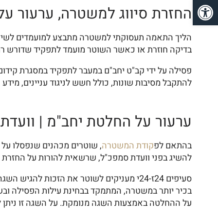
פתח סרגל נגישות
החזרת סיווג למשטרה, ערעור על 
הליך התאמה תעסוקתי למשטרה מתבצע למועמדים לשירו
בדיקה חוזרת או כאשר השוטר מועמד לתפקיד שדורש רמת 
פסילה על ידי קב"ט יחב"ם במעבר לתפקיד במסגרת קידום
להתקבל מסיבות שונות, כולל חשש לניגוד עניינים, מידע
ערעור על החלטת יחב"מ | וועדת
בהתאם לפ
קודת המשטרה
, שוטרים מכהנים שנפסלו על 
להשיג בפני וועדת סמפכ"ל, שרשאית להורות על החזרת 
סעיפים 24ז-24י מעניקים לשוטר את הזכות ל
בכיר יותר במשטרה, המתמקד בבחינת עילות הפסילה ובש
על ההחלטה באמצעות השגה מנומקת. על השגה זו ניתן ל