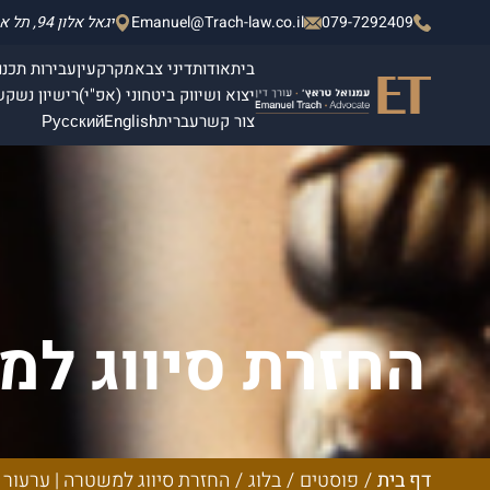
079-7292409
Emanuel@Trach-law.co.il
יגאל אלון 94, תל אביב - יפו, מגדלי אלון 2, קומה 4.
בית
אודות
דיני צבא
מקרקעין
עבירות תכנון
יצוא ושיווק ביטחוני (אפ"י)
רישיון נשק
ש
צור קשר
עברית
English
Русский
החזרת סיווג למ
דף בית
/
פוסטים
/
בלוג
/
החזרת סיווג למשטרה | ערעור 