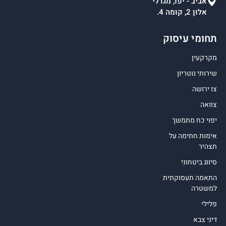
אביב - יפו, מגדלי
אלון 2, קומה 4.
תחומי עיסוק
מקרקעין
שירותי נוטריון
צו ירושה
צוואה
יפוי כח מתמשך
אימות חתימה על
תצהיר
סיווג ביטחוני
התאמה תעסוקתית
למשטרה
פלילי
דיני צבא