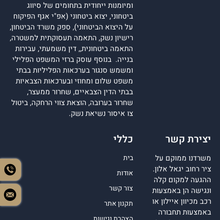
ומיומנות ייחודית בתחומים של סיווג
ביטחוני, יצוא ביטחוני (אפ"י אגף הפיקוח
על היצוא הביטחוני), ספק משרד הביטחון,
רישיון נשק, התאמה תעסוקתית למשטרה,
התאמה ביטחונית,, דין משמעתי, עבירות
בנייה. בנוסף עוסק ברזי המשפט הפלילי
ומשמש סנגור בערכאות הפליליות בבתי
משפט שלום ומחוזי ובערכאות הצבאיות
בבתי הדין הצבאיים, שחרור ממעצר,
שחרור בערובה, הוצאת צווי הרחקה, ביטול
צו איסור נשיאת נשק.
יצירת קשר
כללי
משרדנו ממוקם על
בית
ציר רחוב יגאל אלון.
אודות
ההגעה למקום קלה
צור קשר
ונגישה הן באמצעות
רכב מכיוון איילון או
תקנון אתר
באמצעות תחבורה
הצהרת נגישות