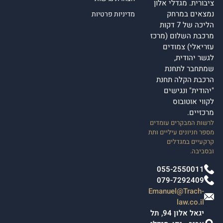
ציבורית. מגדלי אלון
נמצאים במרחק
מדיניות פרטיות
הליכה של 7 דקות
מרכבת השלום (מרכז
עזריאלי) צמודים
לגשר יהודית,
שמתחבר לתחנת
הרכבת הקלה תחנת
"יהודית" ונגישים
לקווי אוטובוס
מרכזיים.
לרשות המבקרים עומדים
מספר חניונים עיליים ותת
קרקעיים במגדלים
ובסביבה.
055-2550011
079-7292409
Emanuel@Trach-
law.co.il
יגאל אלון 94, תל