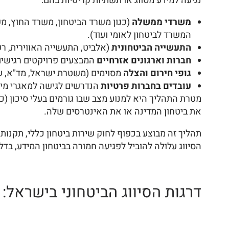
נגיעה למידע מסווג או תשתיות קריטיות בהם:
משרדי ממשלה
(כגון משרד הביטחון, משרד החוץ, 
המשרד לביטחון לאומי ועוד).
התעשייה הביטחונית
(אלביט, התעשייה האווירית, רפ
חברות וארגונים אזרחיים
המבצעים פרויקטים רגישים
גופי חירום והצלה
מסוימים (משטרת ישראל, מד"א, ש
עובדים בחברות פרטיות
הנדרשים לגישה למאגרי מיד
מטרת התהליך היא למנוע מצב שבו גורמים בעלי סיכון (כמ
את ביטחון המדינה או את האינטרסים שלה.
תהליך זה מבוצע בכפוף לחוק שירות ביטחון כללי, תקנות 
הסיווג עלולה להוביל לפגיעה חמורה בביטחון המידע, בדל
דרגות הסיווג הביטחוני בישראל: 