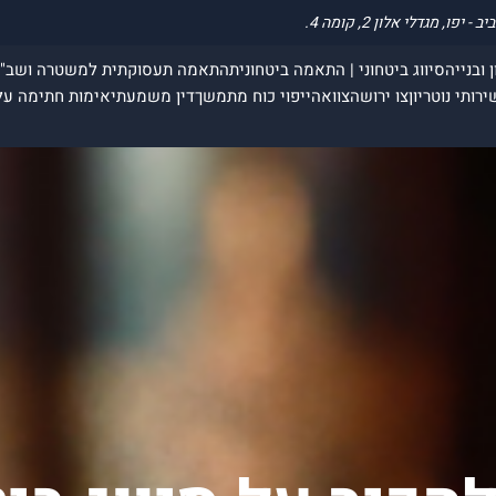
 ובנייה
סיווג ביטחוני | התאמה ביטחונית
התאמה תעסוקתית למשטרה ושב"
ירותי נוטריון
צו ירושה
צוואה
ייפוי כוח מתמשך
דין משמעתי
אימות חתימה על