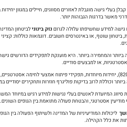
 קבלן בעלי גישה מוגבלת לאזורים מסווגים, חיילים במגוון יחידו
דרני מאשר בדרגות הגבוהות יותר.
 גישה למידע שחשיפתו עלולה לגרום
נזק בינוני
לביטחון המדינה
, ביטחון שוטף, או באינטרסים חשובים. דוגמאות כוללות: קציני 
ים.
ה ביותר והמחמירה ביותר. היא מוענקת לתפקידים הדורשים גישה
אסטרטגיות, או למבצעים סודיים.
דוגמאות כוללות: תפקידים בכירים באגפי מודיעין (כמו 8200), יחידות מיוחדות, תפקידי פית
ותר וכוללת לרוב בדיקות פוליגרף חוזרות ותחקירים יסודיים במי
ת סיווג המיועדת לאנשים בעלי נגישות למידע רגיש במיוחד המשו
 מודיעין אסטרטגי, והבטחת פעולה מתואמת בין הגופים השונים.
משך
ליכולות המודיעיניות של המדינה ולשיתוף הפעולה בין הגופי
תות את כלל הקהילה.