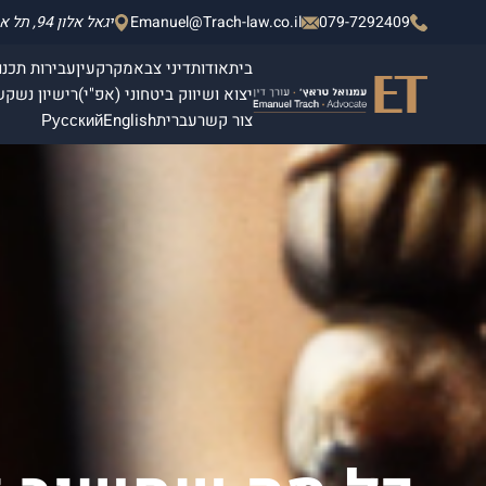
079-7292409
Emanuel@Trach-law.co.il
יגאל אלון 94, תל אביב - יפו, מגדלי אלון 2, קומה 4.
בית
אודות
דיני צבא
מקרקעין
עבירות תכנון
יצוא ושיווק ביטחוני (אפ"י)
רישיון נשק
ש
צור קשר
עברית
English
Русский