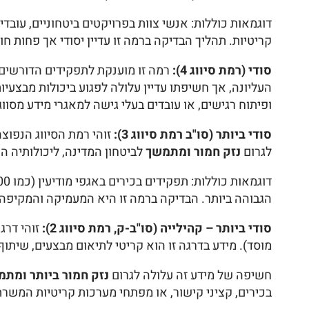
דוגמאות כוללות: אנשי צוות בפרויקטים ביטחוניים, עובדי
קריטיות. תהליך הבדיקה ברמה זו עדיין יסודי אך פחות חו
סודי (רמת סיווג 4):
רמה זו מוענקת לתפקידים הדורשים
העליונה, אך חשיפתו עדיין עלולה לפגוע ביכולות מבצעיות
ופיתוח רגישים, או עובדים בעלי גישה למאגרי מידע מסווג
סודי ביותר (סו"ב רמת סיווג 3):
זוהי רמת הסיווג הנפוצ
לגרום
נזק חמור ומתמשך
לביטחון המדינה, ליכולותיה ה
הגבוהה ביותר. הבדיקה ברמה זו היא המעמיקה והמקיפה בי
סודי ביותר – קהילייה (סו"ב-ק, רמת סיווג 2):
זוהי דרג
מוסד). מידע בדרגה זו הוא קריטי לתיאום מבצעים, שיתוף
חשיפה של מידע זה עלולה לגרום
נזק חמור ביותר ומת
בכירים, קציני קישור, או מפתחי מערכות קריטיות המשר