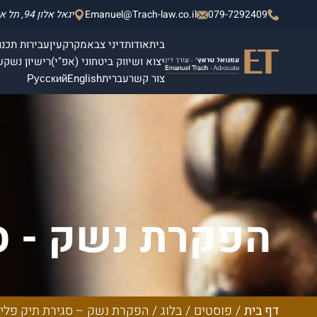
079-7292409
Emanuel@Trach-law.co.il
יגאל אלון 94, תל אביב - יפו, מגדלי אלון 2, קומה 4.
בית
אודות
דיני צבא
מקרקעין
עבירות תכנון
יצוא ושיווק ביטחוני (אפ"י)
רישיון נשק
ש
צור קשר
עברית
English
Русский
הפקרת נשק - ס
דף בית
/
פוסטים
/
בלוג
/
הפקרת נשק – סגירת תיק פליל