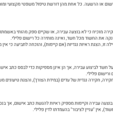
ישום או הרשעה. כל אחת מהן דורשת טיפול משפטי מקצועי ומו
ירה מוכיח כי לא בוצעה עבירה, או שקיים ספק מהותי באשמתו
נקה את החשוד מכל חשד, ואינה מותירה כל רישום פלילי.
זו, הצגת ראיות נגדיות (אם קיימות), והוכחה לתביעה כי אין 
על חשד לביצוע עבירה, אך הן אינן מספיקות כדי לבסס כתב איש
ורישום פלילי.
קירה, חקירה נגדית של עדים (במידת הצורך), והצגת טיעונים 
צעה עבירה וקיימות מספיק ראיות להגשת כתב אישום, אך בנסיבו
ד), אין "עניין לציבור" בהעמדתו לדין פלילי.