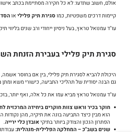
אולם, חשוב שתדעו: לא כל חקירה מסתיימת בכתב אישו
קיימות דרכים משפטיות, כמו
סגירת תיק פלילי
או
הסדר
עו"ד עמנואל טראץ, בעל ניסיון ייחודי ורב שנים בליווי
סגירת תיק פלילי בעבירת הזנחת השמי
היכולת להביא לסגירת תיק פלילי, בין אם בחוסר אשמה, חו
גם הבנה יסודית של תהליכי התביעה, כישורי משא ומתן
עו"ד עמנואל טראץ מביא עמו את כל אלה, ואף יותר, בזכות
חוקר בכיר וראש צוות חוקרים ביחידה המרכזית לחק
הוא מבין כיצד התביעה בונה את תיקיה, מהן נקודות 
הפתרון הנכון והצודק ביותר בתיקי
אובדן כלי ירייה
.
שנים בשב"כ – המחלקה הפלילית-מנהלית:
עבודתו 