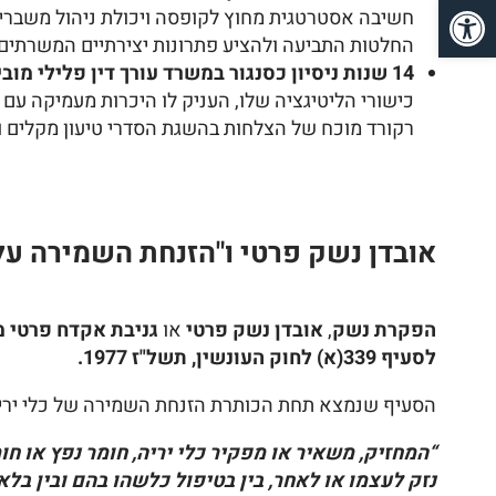
פתח סרגל נגישות
חשיבה אסטרטגית מחוץ לקופסה ויכולת ניהול משברים.
החלטות התביעה ולהציע פתרונות יצירתיים המשרתים 
14 שנות ניסיון כסנגור במשרד עורך דין פלילי מוביל:
כישורי הליטיגציה שלו, העניק לו היכרות מעמיקה עם 
רקורד מוכח של הצלחות בהשגת הסדרי טיעון מקלים וס
אובדן נשק פרטי ו"הזנחת השמירה על 
הפקרת נשק
,
אובדן נשק פרטי
או
גניבת אקדח פרטי 
לסעיף 339(א) לחוק העונשין, תשל"ז 1977.
הסעיף שנמצא תחת הכותרת הזנחת השמירה של כלי ירייה
“המחזיק, משאיר או מפקיר כלי יריה, חומר נפץ או ח
נזק לעצמו או לאחר, בין בטיפול כלשהו בהם ובין בלא