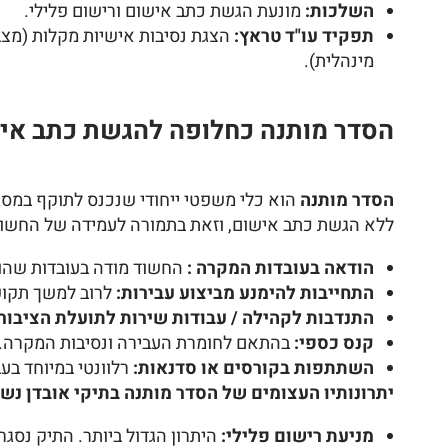
השלכות:
מונעת הגשת כתב אישום ורישום פלילי.
תפקיד עו"ד טראץ:
הצגת נסיבות אישיות מקלות (מצב
מינהלית).
הסדר מותנה כחלופה להגשת כתב איש
הסדר מותנה
הוא כלי משפטי ייחודי שנכנס לתוקף במסגרת ת
ללא הגשת כתב אישום, וזאת בתמורה לעמידה של החשוד ב
הודאה בעובדות המקרה :
החשוד מודה בעובדות שהובי
התחייבות להימנע מביצוע עבירות:
לרוב למשך תקופ
התנדבות לקהילה / עבודות שירות לתועלת הציבור:
קנס כספי:
בהתאם לחומרת העבירה ונסיבות המקרה.
השתתפות בקורסים או סדנאות:
רלוונטי במיוחד בעב
יתרונותיו העצומים של הסדר מותנה בתיקי אובדן נשק
מניעת רישום פלילי:
היתרון הגדול ביותר. התיק נסג