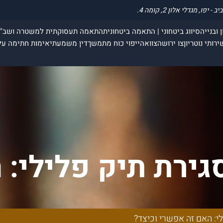
 ובנייה
סיווג ביטחוני | התאמה ביטחונית
התאמה תעסוקתית למשטרה ושב"
ירותי נוטריון
צו ירושה
צוואה
ייפוי כוח מתמשך
דין משמעתי
אימות חתימה על
גירת תיק פלילי: 
וכיצד?
י: האם זה אפשרי וכיצד?