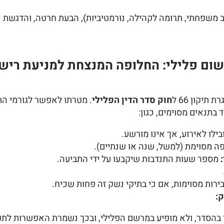
 משפחתי, תרומה לקהילה, נורמטיביות), הבעת חרטה, והדגשת נ
ום פלילי: החלופה המנצחת למניעת רישו
יקון 66 ל
חוק סדר הדין הפלילי
. מטרתו לאפשר לגורמי הת
תנאים מסוימים, כגון:
לו לאירוע, אך אינו מורשע.
ה מסוימת (למשל, שנה או שנתיים).
מספר שעות התנדבות שיקבעו על ידי התביעה.
ירות מסוימות, אם כי בתיקי נשק זה פחות שכיח.
:
ר בהסדר, ולא מופיע במרשם הפלילי, ובכך נשמרת האפשרות לתעסו