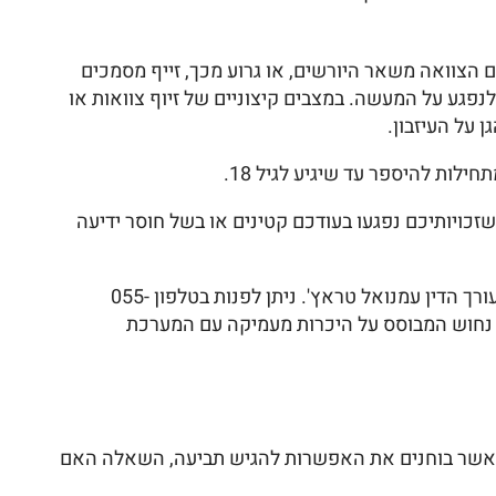
 הצוואה משאר היורשים, או גרוע מכך, זייף מסמכים
נפגע על המעשה. במצבים קיצוניים של זיוף צוואות או
 על העיזבון.
לות להיספר עד שיגיע לגיל 18.
זכויותיכם נפגעו בעודכם קטינים או בשל חוסר ידיעה
לתיאום ייעוץ משפטי מקצועי וליווי אישי בנושאי ירושה, ניהול עזבונות והגנה על זכויותיכם, אתם מוזמנים ליצור קשר עם עורך הדין עמנואל טראץ'. ניתן לפנות בטלפון 055-
שרדנו מחויב לדיסקרטיות מלאה ולייצוג נחוש המבוסס על היכרות מעמיקה עם המערכת
 כאשר בוחנים את האפשרות להגיש תביעה, השאלה האם