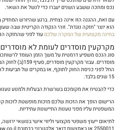
לשאר היורשים שהנכס שייך לו בלבד, מרוץ ההתיישנות כל
נכס ומחכה ששבע השנים יעברו כדי לנשל את השאר.
עם זאת, ההגנה הזו אינה נצחית. ברגע שהיורש המחזיק 
הוא יוצר "חזקה נוגדת". זוהי הנקודה הקריטית שבה שע
בחינה מקצועית של המקרה שלכם
עוד לפני שהחזקה הנ
מקרקעין מוסדרים לעומת לא מוסדרים
סוג הנכס משפיע דרמטית על משך הזמן העומד לרשותכם.
מוסדרים. עבור 
15 שנים בלבד.
כדי להבטיח את מקומכם בשרשרת הבעלות ולמנוע טענות 
הרישום הופך את הזכות שלכם מזכות מופשטת לזכות קניי
המשפטית עליו מפני טענות התיישנות עתידיות.