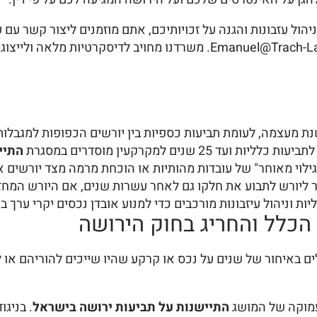
2550011 או באמצעות דואר אלקטרוני בכתובת Emanuel@Trach-Law.co.il. מ
נת מעצמה, לעומת תביעות כספיות בין יורשים הכפופות למגבלות 
התיי
"גילוי מאוחר" של עובדות מהותיות או הוכחת מרמה מצד יורשים א
ליורש לתבוע את חלקו גם לאחר עשרות שנים, אם היורש המחזי
ת וניהול עיזבונות מורכבים כדי למנוע אובדן נכסים יקרי ערך ב
הכלל והחריג בחוק הירושה
ם באיחור של שנים על נכס או קרקע שהיו שייכים להוריהם או
מוקה של המושג
התיישנות על תביעות ירושה בישראל
. בניג