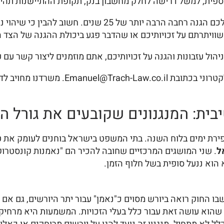
פית, למשל דרישה לחלק מחשבון בנק, תקופת ההתיישנות תהיה
לעומת זאת, כשמדובר במקרקעין מוסדרים, החוק מעניק לכם הגנה
וויתרתם על זכויותיכם או שהדבר פגע ביכולת ההגנה של הצד ה
ניהול עזבונות והגנה על זכויותיכם, אתם מוזמנים ליצור קשר עם 
ניתן לפנות בטלפון 055-2550011 או באמצעות
בית: המנגנונים שקובעים את גורל ה
רת ימים בלוח השנה. בתי המשפט בישראל בוחנים לעומק את טי
ל
. שני המושגים המרכזיים שחובה להכיר הם "נאמנות קונסטרוק
וא ננעל סופית בשל חלוף הזמן.
 החוק רואה ביורש מסוים כ"נאמן" עבור יתר היורשים, גם אם
שהוא עושה זאת עבור כלל בעלי הזכויות. המשמעות היא מרחיקת