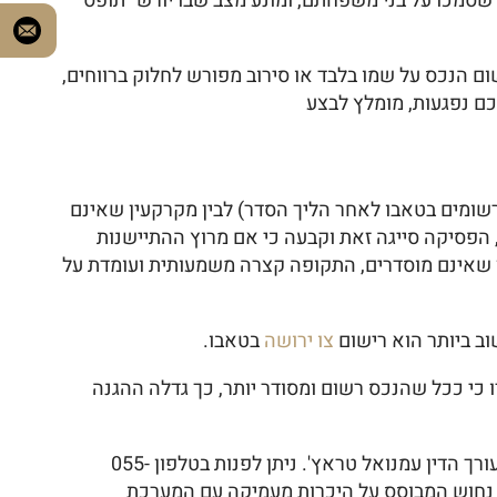
 שסמכו על בני משפחתם, ומונע מצב שבו יורש "תופס"
ם הנכס על שמו בלבד או סירוב מפורש לחלוק ברווחים,
כם נפגעות, מומלץ לבצע
שומים בטאבו לאחר הליך הסדר) לבין מקרקעין שאינם
זכות רשומה. אולם, הפסיקה סייגה זאת וקבעה כי אם מרוץ ההתיישנות
ם של תביעות לאכיפת הסכם, תקופת ההתיישנות תעמוד על 25 שנים. במקרקעין שאינם מוסדרים, התקופה קצרה משמעותית ועומדת על
ב ביותר הוא רישום
צו ירושה
בטאבו.
 כי ככל שהנכס רשום ומסודר יותר, כך גדלה ההגנה
לתיאום ייעוץ משפטי מקצועי וליווי אישי בנושאי ירושה, ניהול עזבונות והגנה על זכויותיכם, אתם מוזמנים ליצור קשר עם עורך הדין עמנואל טראץ'. ניתן לפנות בטלפון 055-
שרדנו מחויב לדיסקרטיות מלאה ולייצוג נחוש המבוסס על היכרות מעמיקה עם המערכת