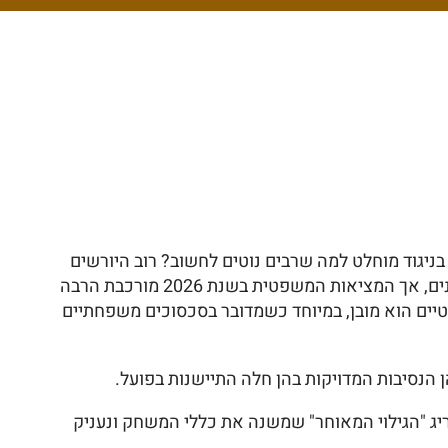
ניגוד מוחלט למה שרבים נוטים לחשוב? רוב היורשים
היא חומה בצורה שסוגרת את הגולל על נכסי המשפחה לאחר שבע שנים, אך המציאות המשפטית בשנת 2026 מורכבת הרבה
ים הוא מובן, במיוחד כשמדובר בסכסוכים משפחתיים
ן הנסיבות המדויקות בהן חלה התיישנות בפועל.
ל 25 שנים לבין תביעות כספיות, נסביר את חריג "הגילוי המאוחר" שמשנה את כללי המשחק ונעניק