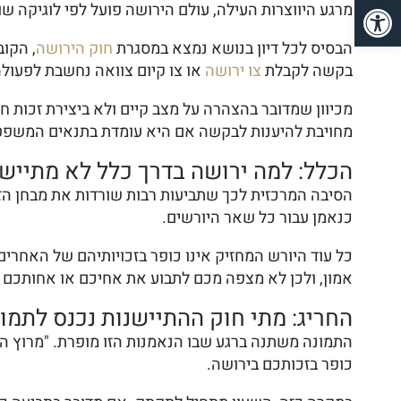
פתח סרגל נגישות
מרגע היווצרות העילה, עולם הירושה פועל לפי לוגיקה שונ
הבסיס לכל דיון בנושא נמצא במסגרת
חוק הירושה
בקשה לקבלת
צו ירושה
או צו קיום צוואה נחשבת לפעולה
מכיוון שמדובר בהצהרה על מצב קיים ולא ביצירת זכות
מחויבת להיענות לבקשה אם היא עומדת בתנאים המשפטי
הכלל: למה ירושה בדרך כלל לא מתייש
הסיבה המרכזית לכך שתביעות רבות שורדות את מבחן הזמ
כנאמן עבור כל שאר היורשים.
כל עוד היורש המחזיק אינו כופר בזכויותיהם של האחרי
אמון, ולכן לא מצפה מכם לתבוע את אחיכם או אחותכם בכ
החריג: מתי חוק ההתיישנות נכנס לתמו
התמונה משתנה ברגע שבו הנאמנות הזו מופרת. "מרוץ הה
כופר בזכותכם בירושה.