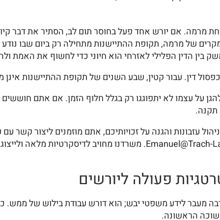
ת מרמה. אם יורש אחד פעל בחוסר תום לב, הסתיר את דבר קיום
קרים של מרמה, תקופת ההתיישנות מתחילה רק ביום שבו נודע ל
 בין הדין הפלילי לאזרחי הוא חיוני כדי לחשוף את האמת ולהגן
סול דין. עבור קטין, שבע השנים של תקופת ההתיישנות אינן מתחי
הגן על עצמו לא יתפוגגו רק בגלל חלוף הזמן. אם אתם חוששים ש
 תקנה.
2550011 או באמצעות דואר אלקטרוני בכתובת Emanuel@Trach-Law.co.il. מ
רטגיות פעולה ליורשים
בה מעבר לידע משפטי יבש; הוא דורש עבודת בילוש של ממש.
שוכה הראשונה.