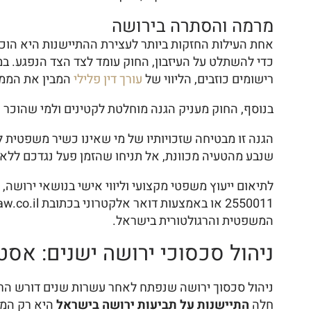
מרמה והסתרה בירושה
אחת העילות החזקות ביותר לעצירת ההתיישנות היא הוכח
כדי להשתלט על העיזבון, החוק עומד לצד הצד הנפגע. במ
רישומים כוזבים, הליווי של
עורך דין פלילי
המבין את הממשק
בנוסף, החוק מעניק הגנה מוחלטת לקטינים ולמי שהוכר כפ
הגנה זו מבטיחה שזכויותיו של מי שאינו כשיר משפטית ל
שנבע מהטעיה מכוונת, אל תניחו שהזמן פעל נגדכם ללא
המשפטית והרגולטורית בישראל.
ניהול סכסוכי ירושה ישנים: אסט
ניהול סכסוך ירושה שנפתח לאחר עשרות שנים דורש הר
חלה
התיישנות על תביעות ירושה בישראל
היא רק המ