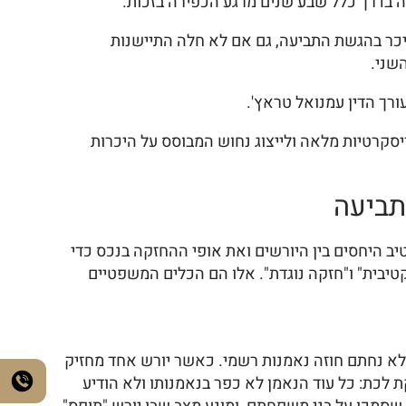
 בדרך כלל שבע שנים מרגע הכפירה בזכות.
 רחבה הרבה יותר של 25 שנים. חשוב להבין כי שיהוי ניכר בהגשת התביעה, גם אם לא חלה התיישנות
שני.
עורך הדין עמנואל טראץ'.
 דואר אלקטרוני בכתובת Emanuel@Trach-Law.co.il. משרדנו מחויב לדיסקרטיות מלאה ולייצוג נחוש המבוסס על היכרות
תביעה
ב היחסים בין היורשים ואת אופי ההחזקה בנכס כדי
טיבית" ו"חזקה נוגדת". אלו הם הכלים המשפטיים
 לא נחתם חוזה נאמנות רשמי. כאשר יורש אחד מחזיק
 לכת: כל עוד הנאמן לא כפר בנאמנותו ולא הודיע