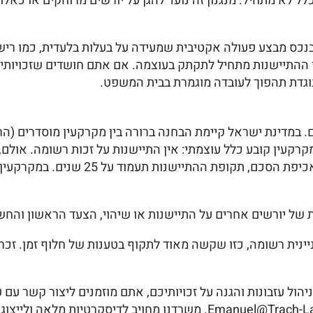
ל לא מתחיל. מנגנון זה נועד להגן על יורשים מרוחקים או כאלו
בנכס מבצע פעולה אקטיבית שמעידה על בעלות בלעדית, כמו רישו
ון ההתיישנות מתחיל לתקתק בעוצמה. אם אתם חושדים שזכויותי
וגדת תהפוך לעובדה מוגמרת בבית המשפט.
 במדינת ישראל קיימת הבחנה ברורה בין מקרקעין מוסדרים (הר
מקרקעין מוסדרים, סעיף 159(ב) לחוק המקרקעין קובע כלל עוצמתי: אין התיישנות על 
החל לפני כניסת החוק לתוקף, או במקרי
של יורשים אחרים על התיישנות או שיהוי, הצעד הראשון והחשו
נית רשומה, כזו שקשה מאוד לתקוף בטענות של חלוף זמן. זכרו
2550011 או באמצעות דואר אלקטרוני בכתובת Emanuel@Trach-Law.co.il. מ