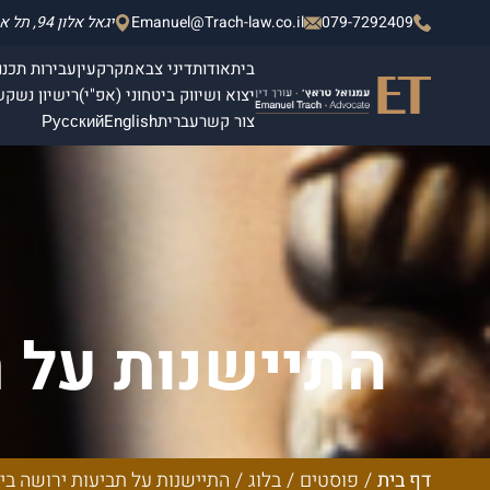
079-7292409
Emanuel@Trach-law.co.il
יגאל אלון 94, תל אביב - יפו, מגדלי אלון 2, קומה 4.
בית
אודות
דיני צבא
מקרקעין
עבירות תכנון
יצוא ושיווק ביטחוני (אפ"י)
רישיון נשק
ש
צור קשר
עברית
English
Русский
התיישנות על 
המשפטי ה
דף בית
/
פוסטים
/
בלוג
/
התיישנות על תביעות ירושה ביש