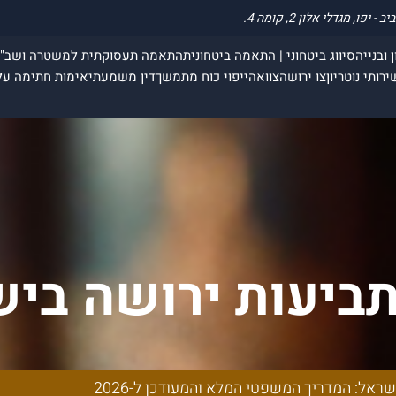
 ובנייה
סיווג ביטחוני | התאמה ביטחונית
התאמה תעסוקתית למשטרה ושב"
ירותי נוטריון
צו ירושה
צוואה
ייפוי כוח מתמשך
דין משמעתי
אימות חתימה על
תביעות ירושה ביש
מלא והמעודכן ל-26
ראל: המדריך המשפטי המלא והמעודכן ל-2026