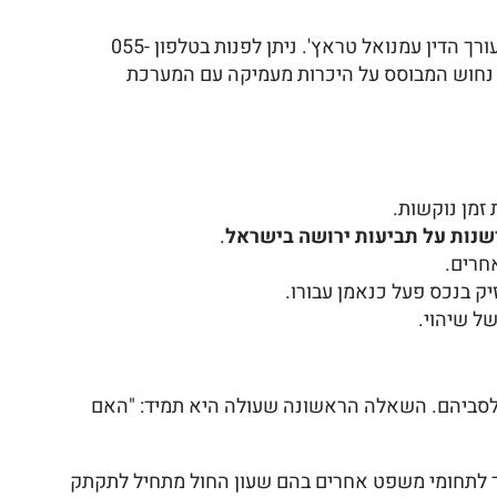
לתיאום ייעוץ משפטי מקצועי וליווי אישי בנושאי ירושה, ניהול עזבונות והגנה על זכויותיכם, אתם מוזמנים ליצור קשר עם עורך הדין עמנואל טראץ'. ניתן לפנות בטלפון 055-
שרדנו מחויב לדיסקרטיות מלאה ולייצוג נחוש המבוסס על היכרות מעמיקה עם המערכת
זמן נוקשות.
שנות על תביעות ירושה בישראל
.
חרים.
ק בנכס פעל כנאמן עבורו.
של שיהוי.
 לסביהם. השאלה הראשונה שעולה היא תמיד: "האם
וד לתחומי משפט אחרים בהם שעון החול מתחיל לתקתק