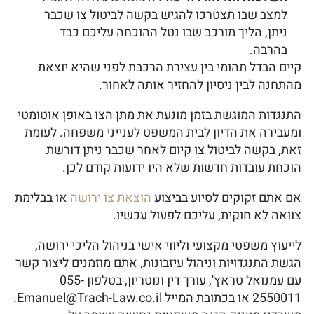
למצב שבו תצטרכו להגיש בקשה לביטול צו שכבר
ניתן, הליך מורכב שבו נטל ההוכחה עליכם כבד
בהרבה.
קיים הבדל תהומי בין עצירת הרכבת לפני שהיא יוצאת
מהתחנה לבין ניסיון להחזיר אותה לאחור.
התנגדות המוגשת בזמן מונעת את מתן הצו באופן אוטומטי
ומעבירה את הדיון לבית המשפט לענייני משפחה. לעומת
זאת, בקשה לביטול צו קיום לאחר שכבר ניתן דורשת
הוכחת עובדות חדשות שלא היו ידועות קודם לכן.
אם אתם זקוקים לסיוע בביצוע
הוצאת צו ירושה
או בבלימת
צוואה לא חוקית, עליכם לפעול עכשיו.
לייעוץ משפטי מקצועי וליווי אישי בניהול הליכי ירושה,
הגשת התנגדויות וניהול עיזבונות, אתם מוזמנים ליצור קשר
עם עמנואל טראץ', עורך דין ונוטריון, בטלפון 055-
2550011 או בכתובת המייל Emanuel@Trach-Law.co.il.