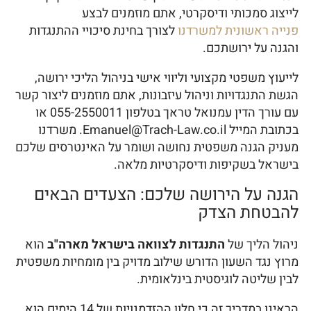
לייצוג סמכותי ודיסקרטי, אתם מוזמנים לבצע
פנייה ראשונית למשרדנו
לצורך בחינת סיכויי ההתנגדות
והגנה על ירושתכם.
לייעוץ משפטי מקצועי וליווי אישי בניהול הליכי ירושה,
הגשת התנגדויות וניהול עיזבונות, אתם מוזמנים ליצור קשר
עם עורך הדין עמנואל טראך בטלפון 055-2550011 או
בכתובת המייל Emanuel@Trach-Law.co.il. משרדנו
מעניק הגנה משפטית נחושה ושומר על האינטרסים שלכם
בישראל בשקיפות ודיסקרטיות מלאה.
הגנה על הירושה שלכם: הצעדים הבאים
להבטחת הצדק
ניהול הליך של
התנגדות לצוואה בישראל מארה"ב
הוא
מרוץ נגד השעון הדורש שילוב מדויק בין מומחיות משפטית
לבין שליטה לוגיסטית בינלאומית.
הראינו במדריך זה כי חלון ההזדמנויות של 14 הימים הוא