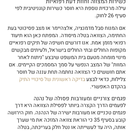
כשירות המצווה וחוות דעת רפואיות
עילה מרכזית נוספת היא חוסר כשירות קוגניטיבית לפי
סעיף 26 לחוק.
אם המנוח סבל מדמנציה, אלצהיימר או מצב פסיכוטי בעת
החתימה, הצוואה בטלה מיסודה. המפתח כאן הוא תיעוד
רפואי מזמן אמת. אנו דורשים חשיפה של תיקים רפואיים
מקופות החולים ובתי החולים בישראל, ולעיתים מבקשים
מינוי מומחה מטעם בית המשפט שיבצע "ניתוח לאחר
המוות" של המצב הנפשי על סמך המסמכים הקיימים. אם
אתם חוששים כי הצוואה נחתמה תחת עננה של חוסר
צלילות, כדאי לבצע
בדיקה ראשונית של סיכויי התיק
בהקדם האפשרי.
פגמים צורניים ומעורבות פסולה של נהנה
לפעמים הדרך הקצרה ביותר לפסילת הצוואה היא דרך
פגמים טכניים או מעורבות ישירה של הנהנה. חוק הירושה
קובע בסעיף 35 כי הוראת צוואה המזכה את מי שערך
אותה, היה עד לעשייתה או נטל חלק בעריכתה, בטלה