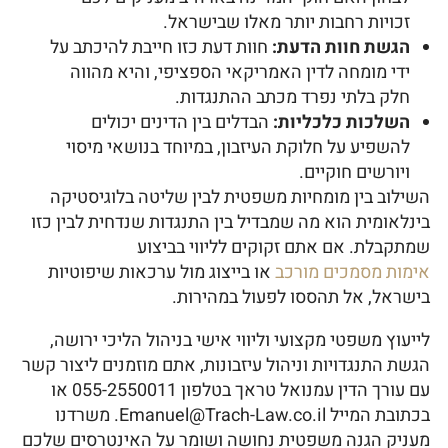
זכויות רחבות יותר מאלו שבישראל.
הגשת חוות הדעת:
חוות דעת כזו חייבת להיכתב על
ידי מומחה לדין האמריקאי הספציפי, והיא מהווה
חלק בלתי נפרד מכתב ההתנגדות.
השלכות כלכליות:
הבדלים בין הדינים יכולים
להשפיע על חלוקת העיזבון, במיוחד בנושאי מיסוי
ויורשים חוקיים.
השילוב בין מומחיות משפטית לבין שליטה בלוגיסטיקה
בינלאומית הוא מה שמבדיל בין התנגדות שנדחית לבין כזו
שמתקבלת. אם אתם זקוקים לליווי בביצוע
אימות מסמכים מורכב
או בייצוג מול ערכאות שיפוטיות
בישראל, אל תהססו לפעול במהירות.
לייעוץ משפטי מקצועי וליווי אישי בניהול הליכי ירושה,
הגשת התנגדויות וניהול עיזבונות, אתם מוזמנים ליצור קשר
עם עורך הדין עמנואל טראך בטלפון 055-2550011 או
בכתובת המייל Emanuel@Trach-Law.co.il. משרדנו
מעניק הגנה משפטית נחושה ושומר על האינטרסים שלכם