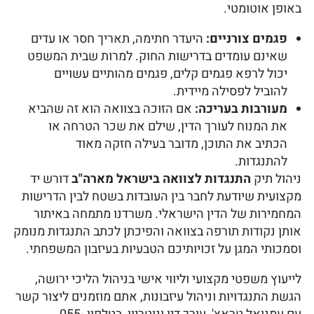
באופן אוטומטי.
פגמים צורניים:
היעדר חתימה, תאריך חסר או עדים
שאינם עומדים בדרישות החוק. למרות שבית המשפט
יכול לרפא פגמים קלים, פגמים מהותיים עשויים
להוביל לפסילה מיידית.
מעורבות בעריכה:
אם הזוכה בצוואה הוא זה שהביא
את המנוח לעורך הדין, שילם את שכר הטרחה או
הכתיב את התוכן, מדובר בעילה חזקה מאוד
להתנגדות.
ניהול תיק
התנגדות לצוואה בישראל מארה"ב
דורש יד
מקצועית שיודעת לחבר בין העובדות בשטח לבין הדרישות
המחמירות של הדין הישראלי. משרדנו מתמחה באיתור
אותן נקודות תורפה בצוואה והפיכתן לכתב התנגדות מנומק
וסמכותי המגן על זכויותיכם הטבעיות בעיזבון המשפחתי.
לייעוץ משפטי מקצועי וליווי אישי בניהול הליכי ירושה,
הגשת התנגדויות וניהול עיזבונות, אתם מוזמנים ליצור קשר