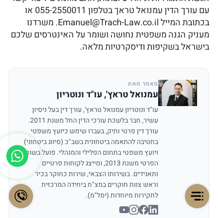
עם עורך הדין עמנואל טראך בטלפון 055-2550011 או
בכתובת המייל Emanuel@Trach-Law.co.il. משרדנו
מעניק הגנה משפטית נחושה ושומר על האינטרסים שלכם
בישראל בשקיפות ודיסקרטיות מלאה.
מאמר מאת
עמנואל טראץ', עו"ד ונוטריון
עו"ד ונוטריון עמנואל טראץ', עורך דין בעל ניסיון
עשיר, חבר בלשכת עורכי הדין החל משנת 2011.
עורך דין פרטי ותיק, בעברו שימש כיועץ משפטי
בחטיבה להתאמה ביטחונית בשב"כ (סיווג ביטחוני)
ויועץ משפטי בתחום הפלילי והמנהלי. פועל בשוק
הפרטי משנת 2013, ומייצג לקוחות פרטיים
ותאגידים. בשירותו הצבאי, שירות כחוקר בכיר
וראש צוות חוקרים במצ"ח ביחידה המרכזית
לחקירות מיוחדות (ימל"מ).