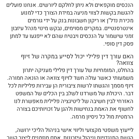
הנכסים מוקפאים ולא ניתן לחלקם ליורשים. אנחנו פועלים
להגשת בקשות לצווי מניעה במידת הצורך כדי למנוע
מכירת נדל"ן או ריקון חשבונות בנק על ידי גורמים
אינטרסנטיים. במקרים מסוימים, נבקש מינוי מנהל עיזבון
זמני שישמור על הנכסים ויבטיח שהם לא ייפגעו עד למתן
פסק דין סופי.
האם עורך דין פלילי יכול לסייע במקרה של זיוף
צוואה?
בהחלט, המומחיות של עורך דין פלילי מעניקה יתרון
משמעותי כאשר עולה חשד לזיוף צוואה או הונאה חמורה.
זיוף מסמך והגשתו לרשות ציבורית הן עבירות פליליות לכל
דבר. היכולת של משרדנו לשלב בין הכלים של המשפט
האזרחי לבין חשיבה של ליטיגציה פלילית מאפשרת לנו
לחשוף את האמת בנחישות ולהגן על זכויותיכם בצורה
הרמטית מול כל ניסיון מרמה.
לייעוץ משפטי מקצועי וליווי אישי בניהול הליכי ירושה,
הגשת התנגדויות וניהול עיזבונות, אתם מוזמנים ליצור קשר