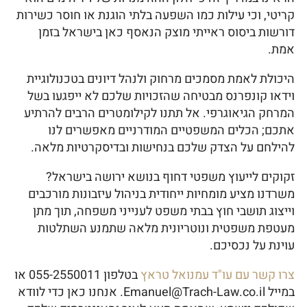
קריטי, וכי עילות כמו השפעה בלתי הוגנת או חוסר כשירות
דורשות ביסוס ראייתי מוצק הנאסף כאן בישראל בזמן
אמת.
היכולת לאמת מסמכים מרחוק ולנהל דיונים בטכנולוגיית
וידאו קונפרנס מבטיחה שהזכויות שלכם לא ייפגעו בשל
המרחק הגיאוגרפי. אל תתנו לקילומטרים הרבים להרתיע
אתכם; הכלים המשפטיים המודרניים מאפשרים לנו
להילחם על הצדק שלכם בנחישות ובדיסקרטיות מלאה.
זקוקים לייעוץ משפטי דחוף בנושא ירושה בישראל?
משרדנו מציע מומחיות ייחודית בניהול עיזבונות מורכבים
וייצוג תושבי חוץ בבתי משפט לענייני משפחה, תוך מתן
מעטפת משפטית ונוטריונית מלאה שתמנע השתלטות
עוינת על נכסיכם.
צרו קשר עם עו"ד עמנואל טראץ
בטלפון 055-2550011 או
במייל Emanuel@Trach-Law.co.il. אנחנו כאן כדי לוודא