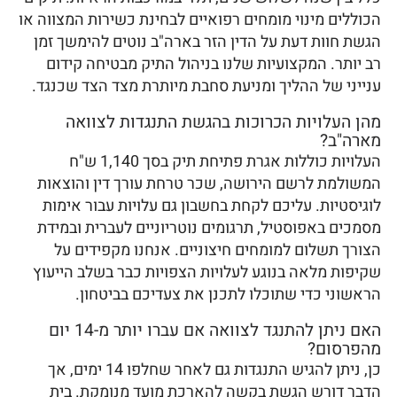
הכוללים מינוי מומחים רפואיים לבחינת כשירות המצווה או
הגשת חוות דעת על הדין הזר בארה"ב נוטים להימשך זמן
רב יותר. המקצועיות שלנו בניהול התיק מבטיחה קידום
ענייני של ההליך ומניעת סחבת מיותרת מצד הצד שכנגד.
מהן העלויות הכרוכות בהגשת התנגדות לצוואה
מארה"ב?
העלויות כוללות אגרת פתיחת תיק בסך 1,140 ש"ח
המשולמת לרשם הירושה, שכר טרחת עורך דין והוצאות
לוגיסטיות. עליכם לקחת בחשבון גם עלויות עבור אימות
מסמכים באפוסטיל, תרגומים נוטריוניים לעברית ובמידת
הצורך תשלום למומחים חיצוניים. אנחנו מקפידים על
שקיפות מלאה בנוגע לעלויות הצפויות כבר בשלב הייעוץ
הראשוני כדי שתוכלו לתכנן את צעדיכם בביטחון.
האם ניתן להתנגד לצוואה אם עברו יותר מ-14 יום
מהפרסום?
כן, ניתן להגיש התנגדות גם לאחר שחלפו 14 ימים, אך
הדבר דורש הגשת בקשה להארכת מועד מנומקת. בית