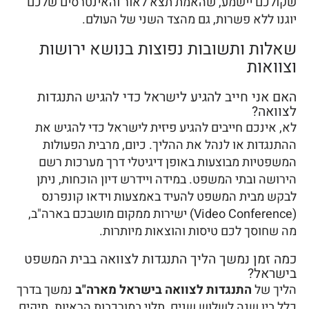
שקולכם יישמע, שהאמת תצא לאור והאינטרסים שלכם
יוגנו ללא פשרות, גם מהצד השני של העולם.
שאלות ותשובות נפוצות בנושא ירושות
וצוואות
האם אני חייב להגיע לישראל כדי להגיש התנגדות
לצוואה?
לא, אינכם חייבים להגיע פיזית לישראל כדי להגיש את
ההתנגדות או לנהל את ההליך. כיום, מרבית הפעולות
המשפטיות מבוצעות באופן דיגיטלי דרך מערכות רשם
הירושה ובתי המשפט. במידה ויידרש דיון הוכחות, ניתן
לבקש מבית המשפט להעיד באמצעות וידאו קונפרנס
(Video Conference) ישירות ממקום מושבכם בארה"ב,
מה שחוסך לכם טיסות והוצאות מיותרות.
כמה זמן נמשך הליך התנגדות לצוואה בבית המשפט
בישראל?
הליך של
התנגדות לצוואה בישראל מארה"ב
נמשך בדרך
כלל בין שנה לשלוש שנים, תלוי במורכבות הראיות. תיקים