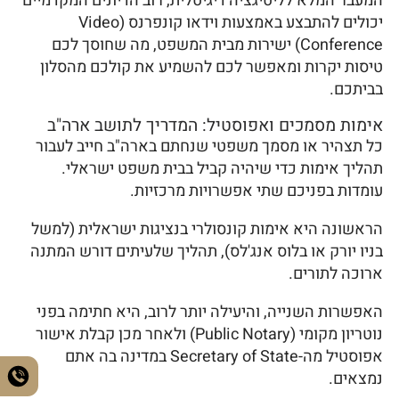
המעבר המלא לליטיגציה דיגיטלית, רוב הדיונים המקדמיים
יכולים להתבצע באמצעות וידאו קונפרנס (Video
Conference) ישירות מבית המשפט, מה שחוסך לכם
טיסות יקרות ומאפשר לכם להשמיע את קולכם מהסלון
בביתכם.
אימות מסמכים ואפוסטיל: המדריך לתושב ארה"ב
כל תצהיר או מסמך משפטי שנחתם בארה"ב חייב לעבור
תהליך אימות כדי שיהיה קביל בבית משפט ישראלי.
עומדות בפניכם שתי אפשרויות מרכזיות.
הראשונה היא אימות קונסולרי בנציגות ישראלית (למשל
בניו יורק או בלוס אנג'לס), תהליך שלעיתים דורש המתנה
ארוכה לתורים.
האפשרות השנייה, והיעילה יותר לרוב, היא חתימה בפני
נוטריון מקומי (Public Notary) ולאחר מכן קבלת אישור
אפוסטיל מה-Secretary of State במדינה בה אתם
נמצאים.