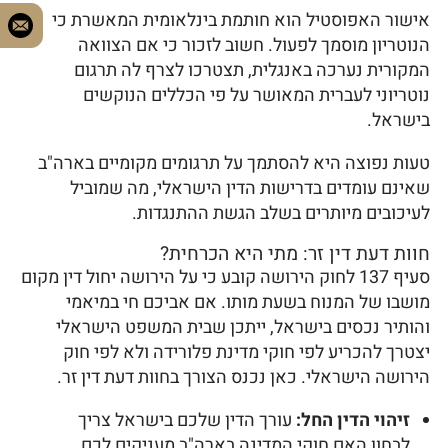
אישור האפוסטיל הוא חותמת בינלאומית המאשרת כי
הנוטריון מוסמך לפעול. חשוב לזכור כי אם הצוואה
המקורית נערכה באנגלית, תצטרכו לצרף לה תרגום
נוטריוני לעברית המאושר על פי הכללים הנוקשים
בישראל.
טעות נפוצה היא להסתמך על תרגומים מקומיים בארה"ב
שאינם עומדים בדרישות הדין הישראלי, מה שמוביל
לעיכובים מיותרים בשלב הגשת ההתנגדות.
חוות דעת דין זר: מתי היא הכרחית?
סעיף 137 לחוק הירושה קובע כי על הירושה יחול דין מקום
מושבו של המנוח בשעת מותו. אם אביכם חי במיאמי
והותיר נכסים בישראל, ייתכן שבית המשפט הישראלי
יצטרך להכריע לפי חוקי מדינת פלורידה ולא לפי חוק
הירושה הישראלי. כאן נכנס הצורך בחוות דעת דין זר.
זיהוי הדין החל:
עורך הדין שלכם בישראל צריך
לבחון האם חוקי המדינה בארה"ב מעניקים לכם