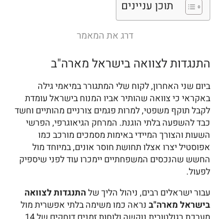
תוכן עניינים
דרג את המאמר
התנגדות לצוואה בישראל מארה"ב
ביום שני האחרון, לקוח שלי המתגורר במיאמי גילה
באקראי כי צוואה שהותיר אביו המנוח בישראל עומדת
לקבל תוקף משפטי, למרות פגמים צורניים מהותיים וחשד
כבד להשפעה בלתי הוגנת. המרחק הגיאוגרפי, הפרשי
השעות והצורך המיידי באימות מסמכים מורכב כמו
אפוסטיל יצרו אצלו תחושת חוסר אונים, במיוחד מול
החשש שהנכסים המשפחתיים יימכרו עוד לפני שיספיק
לפעול.
עבור ישראלים רבים, ניהול הליך של
התנגדות לצוואה
בישראל מארה"ב
נראה כמו משימה בלתי אפשרית מול
מערכת רגולטורית נוקשה ולוחות זמנים דוחקים של 14