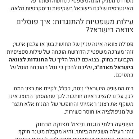
משרדנו מעניק הגנה משפטית נחושה ושומר על
האינטרסים שלכם בישראל בשקיפות ודיסקרטיות מלאה.
עילות משפטיות להתנגדות: איך פוסלים
צוואה בישראל?
פסילת צוואה אינה עניין של תחושת בטן או עלבון אישי;
זוהי מערכה משפטית הדורשת הוכחה של עילות ספציפיות
הקבועות בחוק. בבואכם לנהל הליך של
התנגדות לצוואה
בישראל מארה"ב
, עליכם להבין כי נטל ההוכחה מוטל על
כתפיכם.
בית המשפט הישראלי נוטה, ככלל, לקיים את רצון המת.
לכן, עלינו להציג ראיות חותכות לכך שהמסמך המוצג אינו
משקף את רצונו האמיתי והחופשי של המנוח אלא תוצר
של מניפולציה או חוסר כשירות.
השפעה בלתי הוגנת וניצול מצוקה מרחוק
זוהי העילה השכיחה ביותר, והיא מקבלת משנה תוקף