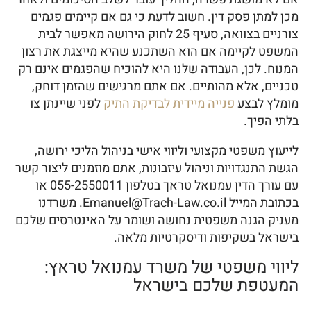
מכן למתן פסק דין. חשוב לדעת כי גם אם קיימים פגמים
צורניים בצוואה, סעיף 25 לחוק הירושה מאפשר לבית
המשפט לקיימה אם הוא השתכנע שהיא מייצגת את רצון
המנוח. לכן, העבודה שלנו היא להוכיח שהפגמים אינם רק
טכניים, אלא מהותיים. אם אתם מרגישים שהזמן דוחק,
מומלץ לבצע
פנייה מיידית לבדיקת התיק
לפני שיינתן צו
בלתי הפיך.
לייעוץ משפטי מקצועי וליווי אישי בניהול הליכי ירושה,
הגשת התנגדויות וניהול עיזבונות, אתם מוזמנים ליצור קשר
עם עורך הדין עמנואל טראך בטלפון 055-2550011 או
בכתובת המייל Emanuel@Trach-Law.co.il. משרדנו
מעניק הגנה משפטית נחושה ושומר על האינטרסים שלכם
בישראל בשקיפות ודיסקרטיות מלאה.
ליווי משפטי של משרד עמנואל טראץ:
המעטפת שלכם בישראל