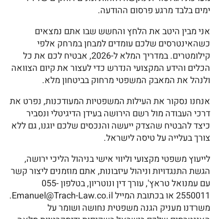
ימים בלבד מרגע פרסום ההודעה.
אני מבין היטב את הלחץ והחשש שבו אתם נמצאים
כשהאינטרסים שלכם עומדים למבחן במרחק אלפי
קילומטרים. במדריך המלא ל-2026, אבטיח לכם את כל
הכלים והידע המקצועי הנדרש כדי לעצור את קיום הצוואה
ולנהל את המאבק המשפטי מרחוק בביטחון מלא.
אנחנו נסקור את העילות המשפטיות המעודכנות, נפרט את
דרכי העבודה מול רשם הירושה בעידן הדיגיטלי ונסביר
כיצד להבטיח שהצדק ייעשה והנכסים שלכם יוגנו, גם ללא
צורך בעלייה על טיסה לישראל.
לייעוץ משפטי מקצועי וליווי אישי בניהול הליכי ירושה,
הגשת התנגדויות וניהול עיזבונות, אתם מוזמנים ליצור קשר
עם עמנואל טראץ', עורך דין ונוטריון, בטלפון 055-
2550011 או בכתובת המייל Emanuel@Trach-Law.co.il.
משרדנו מעניק הגנה משפטית נחושה ושומר על