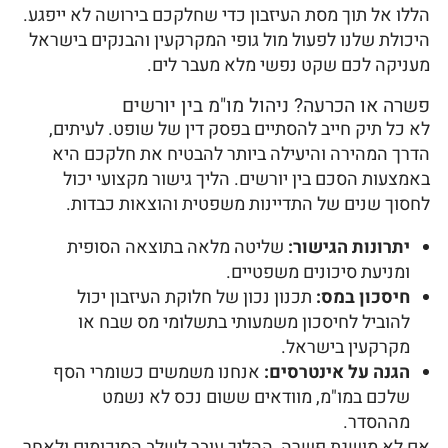
הללו אל תוך מסת העיזבון כדי שחלקכם בירושה לא ייפגע.
היכולת שלנו לפעול מול גופי המקרקעין והבנקים בישראל
מעניקה לכם שקט נפשי מלא מעבר לים.
פשרה או הכרעה? ניהול מו"מ בין יורשים
לא כל תיק חייב להסתיים בפסק דין של שופט. לעיתים,
הדרך המהירה והיעילה ביותר להבטיח את חלקכם היא
באמצעות הסכם בין יורשים. הליך גישור מקצועי יכול
לחסוך שנים של התדיינות משפטית והוצאות כבדות.
יתרונות הגישור:
שליטה מלאה בתוצאה הסופית
ומניעת סיכונים משפטיים.
חיסכון במס:
תכנון נכון של חלוקת העיזבון יכול
להוביל לחיסכון משמעותי בתשלומי מס שבח או
מקרקעין בישראל.
הגנה על אינטרסים:
אנחנו משמשים כשומרי הסף
שלכם במו"מ, מוודאים ששום נכס לא נשמט
מההסדר.
אם לא מושגת פשרה, ההליך עובר לשלב הסיכומים ולאחר