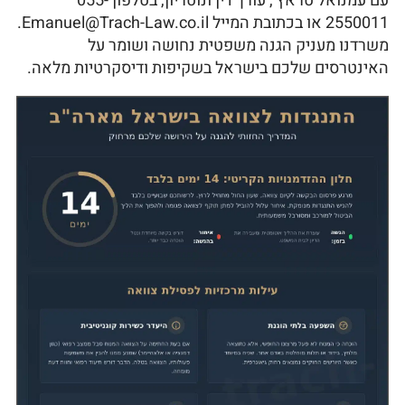
עם עמנואל טראץ', עורך דין ונוטריון, בטלפון 055-
2550011 או בכתובת המייל Emanuel@Trach-Law.co.il.
משרדנו מעניק הגנה משפטית נחושה ושומר על
האינטרסים שלכם בישראל בשקיפות ודיסקרטיות מלאה.