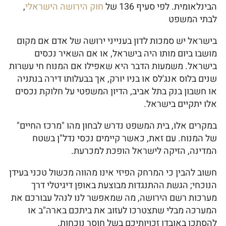
הבינלאומית. לפי סעיף 136 של
חוק הירושה הישראלי
,
לבתי המשפט
בישראל יש סמכות לדון בענייני ירושה של אדם אם מקום
מושבו ביום מותו היה בישראל, או אם השאיר נכסים
בישראל. משמעות הדבר היא שאפילו אם המנוח חי עשרות
שנים בלוס אנג'לס או בניו יורק, אך בבעלותו דירה בנתניה
או חשבון בנק בתל אביב, הדיון המשפטי על חלוקת נכסים
אלו יתקיים בישראל.
במקרים אלו, בית המשפט נדרש לבחון מהו "מרכז החיים"
של המנוח. עם זאת, כאשר קיימים נכסי נדל"ן בשטח
המדינה, הזיקה לישראל הופכת למכרעת.
חשוב להבין כי המרחק הפיזי אינו מהווה מכשול טכני בעידן
הנוכחי; הגשת ההתנגדות מבוצעת באופן דיגיטלי דרך
מערכות רשם הירושה, מה שמאפשר לנו לנהל עבורכם את
המערכה מבלי שתצטרכו לעזוב את ביתכם בארה"ב או
להסתכן באובדן זכויותיכם בשל חוסר נוכחות.