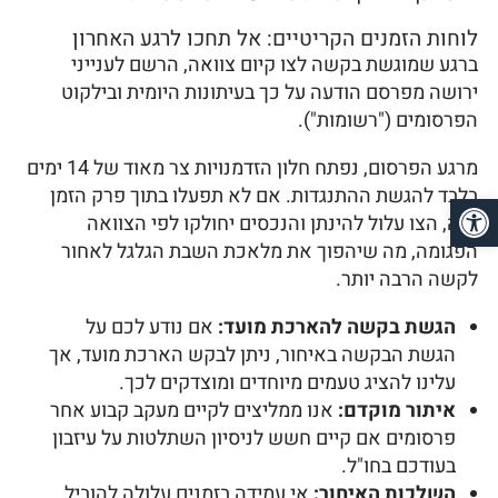
לוחות הזמנים הקריטיים: אל תחכו לרגע האחרון
ברגע שמוגשת בקשה לצו קיום צוואה, הרשם לענייני
ירושה מפרסם הודעה על כך בעיתונות היומית ובילקוט
הפרסומים ("רשומות").
מרגע הפרסום, נפתח חלון הזדמנויות צר מאוד של 14 ימים
בלבד להגשת ההתנגדות. אם לא תפעלו בתוך פרק הזמן
פתח סרגל נגישות
הזה, הצו עלול להינתן והנכסים יחולקו לפי הצוואה
הפגומה, מה שיהפוך את מלאכת השבת הגלגל לאחור
לקשה הרבה יותר.
הגשת בקשה להארכת מועד:
אם נודע לכם על
הגשת הבקשה באיחור, ניתן לבקש הארכת מועד, אך
עלינו להציג טעמים מיוחדים ומוצדקים לכך.
איתור מוקדם:
אנו ממליצים לקיים מעקב קבוע אחר
פרסומים אם קיים חשש לניסיון השתלטות על עיזבון
בעודכם בחו"ל.
השלכות האיחור:
אי עמידה בזמנים עלולה להוביל