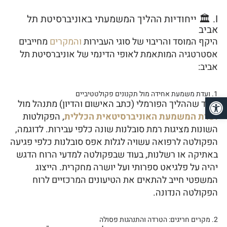
I. 🏛️ ייחודיות ההליך המשמעתי באוניברסיטת תל
אביב
היקף המוסד והריבוי של סוגי העבירות
והמקרים
מחייבים
אסטרטגיה המותאמת לאופי הדינמי של אוניברסיטת תל
אביב:
1. ועדת משמעת אחידה מול תקנונים פקולטטיביים
פתח סרגל נגישות
בעוד שההליך הפורמלי (כתב האישום והדיון) מתנהל מול
ועדת המשמעת האוניברסיטאית הכללית
, הפקולטות
השונות מציגות רמת סובלנות שונה כלפי עבירות. לדוגמה,
הפקולטה לרפואה עשויה לגלות אפס סובלנות כלפי פגיעה
באתיקה או רשלנות, בעוד שבפקולטה למדעי הרוח הדגש
יהיה על פלגיאט ספרותי ועל יושרה מחקרית. הייצוג
המשפטי חייב להתאים את הטיעונים המרכזיים לרוח
הפקולטה הנדונה.
2. מקרים חריגים: הטרדה והתנהגות פסולה