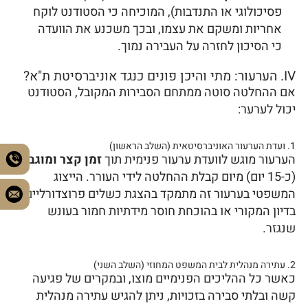
פסיכולוגי או התנדבות), המוכיחה כי הסטודנט לוקח
אחריות ומשקם את עצמו, ובכך משכנע את הוועדה
כי הסיכון לחזרה על העבירה נמוך.
IV. הערעור: מתי והיכן פונים כנגד אוניברסיטת ת"א?
אם ההחלטה סוטה ממתחם הסבירות המקובל, הסטודנט
יכול לערער:
1. ועדת הערעור האוניברסיטאית (השלב הראשון)
הערעור מוגש לוועדת ערעור פנימית תוך
זמן קצר ומוגבל
(כ-15 יום) מיום קבלת ההחלטה לידי העורר. הייצוג
המשפטי בערעור זה מתמקד בהצגת כשלים פרוצדורליים
בדיון המקורי או בהוכחת חוסר מידתיות חמור בעונש
שנגזר.
2. עתירה מנהלית לבית המשפט המחוזי (השלב השני)
כאשר כל ההליכים הפנימיים מוצו, ובמקרים של פגיעה
קשה ובלתי סבירה בזכויות, ניתן להגיש עתירה מנהלית