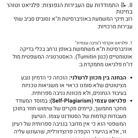
II. 📝 התמודדות עם העבירות הנפוצות: פלגיאט וטוהר
בחינות
רוב תיקי המשמעת באוניברסיטת ת"א נסובים סביב שתי
עבירות מרכזיות:
1. פלגיאט אקדמי ו"גניבה עצמית"
אוניברסיטת ת"א משתמשת באופן נרחב בכלי בדיקה
אוטומטיים (כגון Turnitin). האסטרטגיה המשפטית מול
דו"ח פלגיאט מתמקדת ב:
הבחנה בין מכוון לרשלני:
הוכחה כי הדמיון נובע
מציטוטים שלא סומנו כראוי או משגיאות טכניות
בעיבוד הנתונים, ולא מכוונת גניבה ספרותית.
פלגיאט עצמי (Self-Plagiarism):
במוסד המעודד
מחקר מתמשך, קיימים מקרים של שימוש חוזר בתוכן
מעבודות קודמות של הסטודנט עצמו. הטיעון
המשפטי הוא כי אין מדובר בגניבה ספרותית של רעיון
זר, אלא בהיעדר הקפדה פרוצדורלית, שהעונש עליה