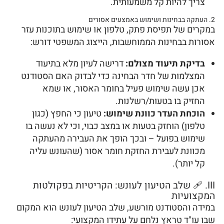
צריך להיות קל משמעותית.
2. העתקה בבחינות ושימוש באמצעים אסורים
במקרים של תפיסת פתק, טלפון או שימוש בתוכנות עזר
אסורות בבחינות הממוחשבות, הייצוג המשפטי דורש:
בדיקת תיעוד מצולם:
דרישה לעיון מלא בתיעוד
המצלמות של חדר הבחינה כדי לבדוק האם הסטודנט
אכן עשה שימוש פעיל בחומר האסור, או שמא
החזיק בו בטעות/רשלנות.
הוכחת העדר כוונת שימוש:
טיעון כי החפץ (כגון
טלפון) הוחזק בטעות או במצב כבוי, וכי לא נעשה בו
שימוש בפועל – ובכך הופך את העבירה מהעתקה
מכוונת לעבירת החזקת חומר אסור (שהעונש עליה
קל יותר).
III. 🩹 שלב הטיעון לעונש: הקריטיות בפקולטות
המקצועיות
במידה והסטודנט מורשע, שלב הטיעון לעונש הוא המקום
שבו עו"ד טראץ נלחם על עתידו המקצועי: