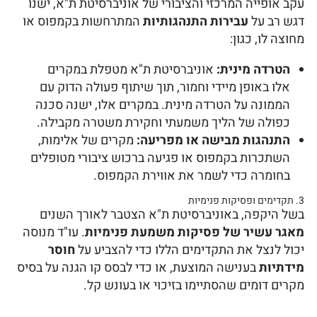
עקב אופייה המרכזי והציבורי של אוניברסיטת ת"א, ישנו
דגש רב על
עבירות התנהגותיות
המתרחשות בקמפוס או
מחוצה לו, כגון:
הטרדה מינית:
אוניברסיטת ת"א מטפלת במקרים
אלו באופן מיידי וחמור, תוך שיתוף פעולה הדוק עם
הממונה על הטרדה מינית. במקרים אלו, ישנה סכנה
כפולה של הליך משמעתי וחקירת משטרה מקבילה.
התנהגות מבישה או מפריעה:
מקרים של אלימות,
השתכרות בקמפוס או פגיעה ברכוש ציבורי מטופלים
בחומרה כדי לשמר את אווירת הקמפוס.
3. תקדימים ופסיקות פנימיות
בשל היקפה, באוניברסיטת ת"א הצטבר לאורך השנים
מאגר עשיר של פסיקות משמעת פנימיות
. עו"ד מנוסה
יכול לנצל את התקדימים הללו כדי להצביע על
חוסר
מידתיות
בענישה המוצעת, או כדי לבסס קו הגנה על בסיס
מקרים דומים שהסתיימו בזיכוי או בעונש קל.