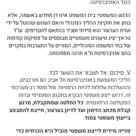
כנגד האוניברסיטה.
הדגש המשפטי: בית המשפט אינו דן מחדש באשמה, אלא
בוחן את חוקיות ההליך המנהלי והאם העונש שהוטל על ידי
ועדת הערעור הוא מידתי וסביר בהתאם לתקדימים. עו"ד
טראץ יציג טיעונים משפטיים מבוססים על פסיקות קודמות
של בתי המשפט המנהליים, המורים על התערבות במקרים
בהם אוניברסיטת ת"א חרגה מסמכותה.
V. סיכום: אל תעבור את השער לבד
הליכי המשמעת באוניברסיטת תל אביב הם מורכבים,
וההשלכות עלולות להיות הרסניות. מול מוסד רב-מערכתי
זה, דרוש ייצוג משפטי הבקיא בתקנון הספציפי וברוח
הפקולטה הרלוונטית.
כל החלטה שמתקבלת, מרגע
קבלת מכתב הזימון ועד לדיון בערעור, חייבת להתבצע
בייעוץ משפטי צמוד.
פנייה מידית לייצוג משפטי מוביל היא הכרחית כדי