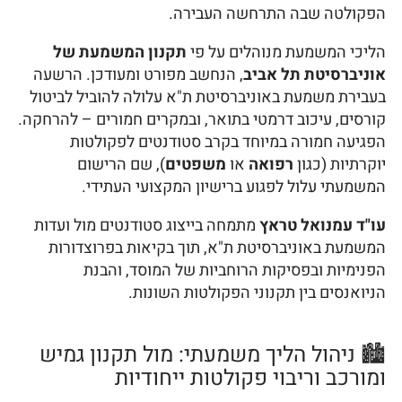
הפקולטה שבה התרחשה העבירה.
הליכי המשמעת מנוהלים על פי
תקנון המשמעת של
אוניברסיטת תל אביב
, הנחשב מפורט ומעודכן. הרשעה
בעבירת משמעת באוניברסיטת ת"א עלולה להוביל לביטול
קורסים, עיכוב דרמטי בתואר, ובמקרים חמורים – להרחקה.
הפגיעה חמורה במיוחד בקרב סטודנטים לפקולטות
יוקרתיות (כגון
רפואה
או
משפטים
), שם הרישום
המשמעתי עלול לפגוע ברישיון המקצועי העתידי.
עו"ד עמנואל טראץ
מתמחה בייצוג סטודנטים מול ועדות
המשמעת באוניברסיטת ת"א, תוך בקיאות בפרוצדורות
הפנימיות ובפסיקות הרוחביות של המוסד, והבנת
הניואנסים בין תקנוני הפקולטות השונות.
🏙️ ניהול הליך משמעתי: מול תקנון גמיש
ומורכב וריבוי פקולטות ייחודיות