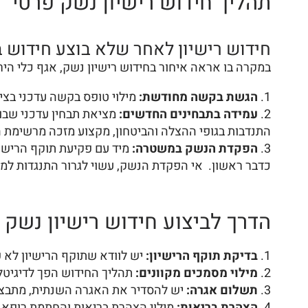
תהליך חידוש רישיון נשק פרטי
חידוש רישיון לאחר שלא בוצע חידוש ב
במקרה בו אראה איחור בחידוש רישיון נשק, אגף כלי היר
הגשת בקשה מחודשת:
מילוי טופס בקשה עדכני בצי
עמידה בתבחינים החדשים:
מציאת תבחין עדכני שבו י
התנדבות בגופי ההצלה והביטחון, מקצוע מזכה מרשימת ה
הפקדת הנשק במשטרה:
מיד עם פקיעת תוקף הרישיו
כדבר ראשון. אי הפקדת הנשק, עשוי לגרור התנגדות למתן 
הדרך לביצוע חידוש רישיון נשק
בדיקת תוקף הרישיון:
יש לוודא שתוקף הרישיון לא פ
מילוי מסמכים מקוונים:
תהליך החידוש הפך לדיגיטל
תשלום אגרה:
יש להסדיר את האגרה השנתית, מתבצעת
הצהרת בריאות:
מילוי הצהרת בריאות והחתמת רופא