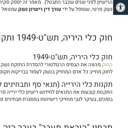
פתח סרגל נגישות
הרישיון לפני שנים שכבר התבטל). מאמר זה יספק סקירה 
נשק פרטי, שטופל על ידי
עורך דין רישיון נשק
עמנואל ט
חוק כלי היריה, תש"ט-1949 ותקנות כלי הירייה, תשפ"ד-2023
חוק כלי היריה, תש"ט-1949
החוק
לחוק מחייב כל אדם המחזיק בנשק לעמוד בבדיקות תקופתי
תקנות כלי הירייה (תנאי סף ותבחינים לק
התקנות קובעות את התנאים לחידוש רישיון כלי ירייה פר
בזמנים, בעיקר לגבי מחזיקי רישיונות במסגרת תבחינים זמ
תבחין "הוראת מעבר" בעבר היה