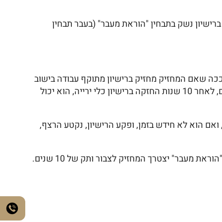
בחין התבטל) במשך 10 שנים, זכאי להמשיך ולהחזיק ברישיון נשק בתבחין "הוראת מעבר" (בעבר תבחין
ככה שאם המחזיק מחזיק ברישיון מתוקף עבודה בישוב
זכאי, ונדרש כל 3 שנים, להוכיח את התבחין, לספק חשבוניות, חוזי עבודה, ולהראות שרוב עבודתו מתבצעת בישובים זכאים, לאחר 10 שנות החזקה ברישיון כלי ירייה, הוא יכול
אם הוא לא חידש בזמן, ופקע הרישיון, נקטע הרצף,
 מעבר" יצטרך המחזיק לצבור ותק של 10 שנים.