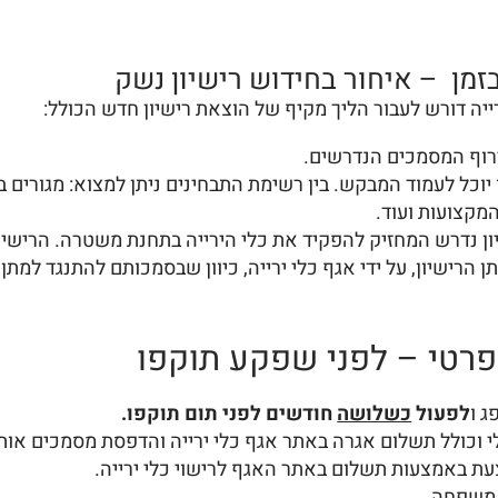
זמן – איחור בחידוש רישיון נשק
ייה דורש לעבור הליך מקיף של הוצאת רישיון חדש הכולל:
רוף המסמכים הנדרשים.
וכל לעמוד המבקש. בין רשימת התבחינים ניתן למצוא: מגורים ביש
מקצועות ועוד.
ן נדרש המחזיק להפקיד את כלי הירייה בתחנת משטרה. הרישיו
הרישיון, על ידי אגף כלי ירייה, כיוון שבסמכותם להתנגד למתן 
 פרטי – לפני שפקע תוקפו
ג ו
לפעול
כשלושה
חודשים לפני תום תוקפו.
י וכולל תשלום אגרה באתר אגף כלי ירייה והדפסת מסמכים אות
 באמצעות תשלום באתר האגף לרישוי כלי ירייה.
 משפחה.