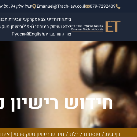
079-7292409
Emanuel@Trach-law.co.il
יגאל אלון 94, תל אביב - יפו, מגדלי אלון 2, קומה 4.
בית
אודות
דיני צבא
מקרקעין
עבירות תכנון
יצוא ושיווק ביטחוני (אפ"י)
רישיון נשק
ש
צור קשר
עברית
English
Русский
חידוש רישיון נ
נש
דף בית
/
פוסטים
/
בלוג
/
חידוש רישיון נשק פרטי | איחו