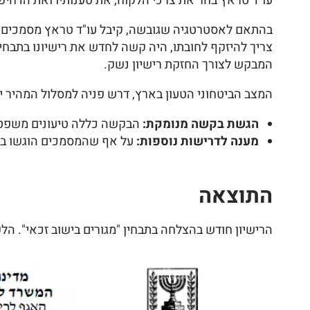
עו"ד טראץ בחר את צרכי הלקוח, את טענותיו ואת הדחיפ
בהתאם לאסטרטגיה שגובשה, קיבל עו"ד טראץ מסמכים נדר
צריך להיזקף לחובתו, היה קשה לחדש את רישיונו בתבחין
המבקש לצורך החזקת רישיון נשק.
המצב הביטחוני הטעון בארץ, דרש פניה למסלול המהיר יו
הגשת בקשה מנומקת:
הבקשה כללה טיעונים משפטיים
מענה לדרישות נוספות:
על אף שהמסמכים הוגשו במל
התוצאה
הרישיון חודש בהצלחה בתבחין "מגורים בישוב זכאי". ה