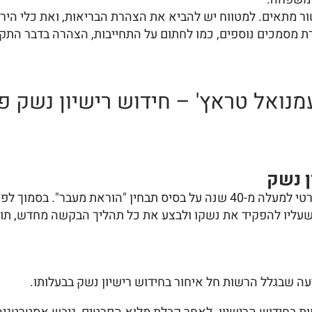
 מתאים. למטווח יש להביא את הצהרת הבריאות, ואת כלי הירייה 
רת מסמכים נוספים, כמו לחתום על התחייבות, הצהרה בדבר הת
מנואל טראץ' – חידוש רישיון נשק פ
ן נשק
לקוח בן 80, רופא מומחה בפנסיה, החזיק ברישיון נשק פרטי למעלה מ-40 שנה על
ו שעליו להפקיד את נשקו ולבצע את כל תהליך הבקשה מחדש, תו
עה שבגלל הרשות חל איחור בחידוש רישיון נשק בבעלותו.