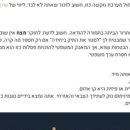
ול מערכת נוקשה כזו, חשוב לזכור שאתה לא לבד; ליווי של
עורך
רור הביתה בתמורה להודאה. חשוב לדעת: לחוקר
מצח
אין שום
ר שמבטיח לך "לסגור את התיק ביחידה" אם רק תספר מה קרה, פו
בטחות שווא, אך המאבק המשפטי להוכחת פסלות כזו הוא ממוש
א חסרת ערך משפטי.
ותה מיד.
.
ת או פיזית היא קו אדום.
נימום נזק לעתידך הצבאי והאזרחי. אתה נמצא בידיים טובות כ
ם.