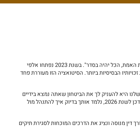
דמיין שאתה יושב בחדר חקירות קטן בבסיס מרוחק, השעה שתיים לפנות בוקר, והחוקר שמולך מבטיח ש"אם רק תספר את האמת, הכל יהיה בסדר". בשנת 2023 נפתחו אלפי
כויותיו הבסיסיות ביותר. הסיטואציה הזו מעוררת פחד
לנו היא להעניק לך את הביטחון שאתה נמצא בידיים
טובות ולנפץ את המיתוסים המסוכנים שמובילים חיילים להפללה עצמית שניתן היה למנוע בקלות. במדריך המשפטי המעודכן לשנת 2026, נלמד אותך בדיוק איך להתנהל מול
 דין מנוסה ונציג את הדרכים המוכחות לסגירת תיקים