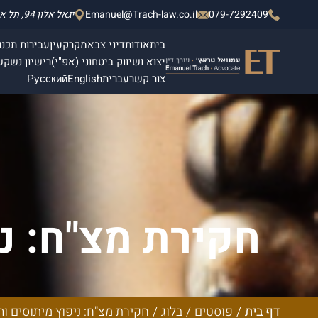
079-7292409
Emanuel@Trach-law.co.il
יגאל אלון 94, תל אביב - יפו, מגדלי אלון 2, קומה 4.
בית
אודות
דיני צבא
מקרקעין
עבירות תכנון
יצוא ושיווק ביטחוני (אפ"י)
רישיון נשק
ש
צור קשר
עברית
English
Русский
חקירת מצ"ח: נ
המלא לח
דף בית
/
פוסטים
/
בלוג
/
חקירת מצ"ח: ניפוץ מיתוסים והמ