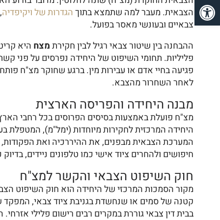
פתח סרגל נגישות
הצבאית החוקרת (מצ"ח) שונה לחלוטין. מדובר בזרוע ה
הצבאית. מעבר למה שתמצא בתוך
הגדרות של ויקיפדיה
,
צבאיים ובעונשי מאסר בפועל.
ההבחנה בין שיטור צבאי רגיל לבין חקירת
מצח
היא קריטי
פליליות. תחומי השיפוט של היחידה נפרסים על פני קשת 
פגיעה בחיי אדם או עבירות מין. ברגע שחוקר מצ"ח פות
לאחר השחרור מהצבא.
מבנה היחידה והפריסה הארצית
מצ"ח פועלת באמצעות בסיסים הפרוסים בכל רחבי הארץ, מ
היחידה המרכזית לחקירות מיוחדות (ימל"מ), המטפלת בעב
המערכת הצבאית מבפנים, את ההיררכיה ואת הפקודות, מה 
חיפושים ולהחרים ציוד אישי כמו טלפונים ניידים, בדיוק 
חוק השיפוט הצבאי והקשר למצ"ח
קטנה של סמים או שנחשדת בגניבת ציוד צבאי, המפקד של
בבית דין צבאי גוררת במקרים רבים רישום פלילי אזרחי. 