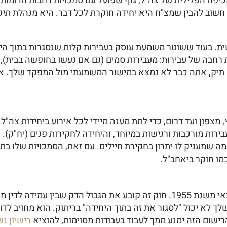
אכיפה הפלילית של צה"ל, גוף שפועל עם סמכויות רחבות הדומו
 חשוב להבין שמצ"ח היא יחידה חוקרת לכל דבר. היא מנהלת תיקי
ת. בעוד ששוטר משמעת עוסק בעבירות קלות שנסגרות בתוך היח
רחבה של עבירות: מעבירות סמים (גם אם נעשו בחופשה בבית), 
ח תיק, אתה כבר לא נמצא במישור המשמעתי מול המפקד שלך. את
צפון ועד דרום, כדי לתת מענה מיידי לכל אירוע ביחידות צה"ל.
ירות מורכבות ורגישות במיוחד, והיחידה לחקירות פנים (יח"ק)
שמעניק לו יתרון בחקירת חיילים. עם זאת, הסמכויות שלו בתוך
כמו חוקר ביאחב"ל.
מקור הסמכות המרכזי של היחידה הוא חוק השיפוט הצבאי משנת 1955. חוק זה קו
ך לא יכול "לסגור את זה בתוך היחידה" בריתוק. הוא מחויב לד
הרישום הזה ימנע ממך לעבוד בעבודות מסוימות, להוציא
רישיון נ