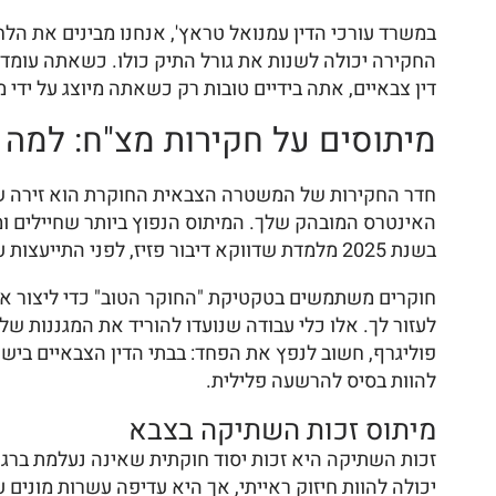
במשרד עורכי הדין עמנואל טראץ', אנחנו מבינים את ה
החקירה יכולה לשנות את גורל התיק כולו. כשאתה עומד מ
דין צבאיים, אתה בידיים טובות רק כשאתה מיוצג על ידי 
מיתוסים על חקירות מצ"ח: למה
חדר החקירות של המשטרה הצבאית החוקרת הוא זירה של
האינטרס המובהק שלך. המיתוס הנפוץ ביותר שחיילים 
בשנת 2025 מלמדת שדווקא דיבור פזיז, לפני התייעצות עם גורם מקצועי, הוא הגורם המרכזי להגשת כתבי אישום בתיקים שיכלו להיסגר מחוסר ראיות.
חוקרים משתמשים בטקטיקת "החוקר הטוב" כדי ליצור אצ
לעזור לך. אלו כלי עבודה שנועדו להוריד את המגננות ש
פוליגרף, חשוב לנפץ את הפחד: בבתי הדין הצבאיים בישר
להוות בסיס להרשעה פלילית.
מיתוס זכות השתיקה בצבא
זכות השתיקה היא זכות יסוד חוקתית שאינה נעלמת ברגע
יכולה להוות חיזוק ראייתי, אך היא עדיפה עשרות מונים