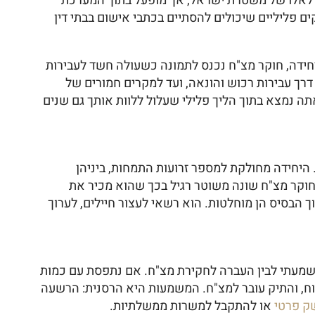
ת לאלו של משטרת ישראל, אך מופעל בתוך המערכת
ם פליליים שיכולים להסתיים בכתבי אישום בבתי דין
ידה, חוקר מצ"ח נכנס לתמונה כשעולה חשד לעבירות
דרך עבירות רכוש והונאה, ועד למקרים חמורים של
ה נמצא בתוך הליך פלילי שעלול ללוות אותך גם שנים
 היחידה מחולקת למספר זרועות התמחות, ביניהן
. חוקר מצ"ח שונה משוטר רגיל בכך שהוא מכיר את
 הבסיס הן מוחלטות. הוא רשאי לעצור חיילים, לערוך
בע את הגבול הדק שבין עמידה לדין משמעתי לבין העברה לחקירת מצ"ח. אם נתפסת עם כמות
ווח, והתיק עובר למצ"ח. המשמעות היא הרסנית: הרשעה
שק פרטי
או להתקבל למשרות ממשלתיות.