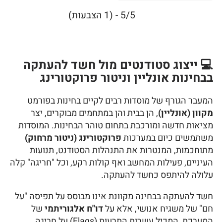
5/5 - (1 הצבעות)
💻 ייצוג סטודנטים מול חשד להעתקה
בבחינות אונליין וניטור פרוקטורינג
המעבר הגורף של מוסדות רבים לקיים בחינות בפורמט
מקוון (אונליין)
, הן בבית והן במתחמים מבוקרים, יצר
מציאות חדשה ומורכבת בתחום טוהר הבחינות. המוסדות
משתמשים כיום במערכות
פרוקטורינג (ניטור מרחוק)
מתוחכמות, המנטרות את התנהלות הסטודנט, תנועות
העיניים, פעילות המחשב ואף קולות רקע, וכל "חריגה" קלה
עלולה להיתפס כחשד להעתקה.
חשד להעתקה בבחינה מקוונת אינו מבוסס על תפיסה "על
חם" של משגיח אנושי, אלא על
דו"ח אלגוריתמי
של
המערכת, המכיל עשרות התרעות (Flags) על חריגה