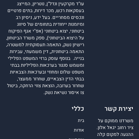
עו"ד מקרקעין ונדל"ן, נוטריון, המייצג
בעסקאות רכש, מכר דירות, בתים פרטיים
ונכסים מסחריים. בעל ידע, ניסיון רב
ומיומנות ייחודית בתחומים של סיווג
ביטחוני, יצוא ביטחוני (אפ"י אגף הפיקוח
על היצוא הביטחוני), ספק משרד הביטחון,
רישיון נשק, התאמה תעסוקתית למשטרה,
התאמה ביטחונית,, דין משמעתי, עבירות
בנייה. בנוסף עוסק ברזי המשפט הפלילי
ומשמש סנגור בערכאות הפליליות בבתי
משפט שלום ומחוזי ובערכאות הצבאיות
בבתי הדין הצבאיים, שחרור ממעצר,
שחרור בערובה, הוצאת צווי הרחקה, ביטול
צו איסור נשיאת נשק.
יצירת קשר
כללי
משרדנו ממוקם על
בית
ציר רחוב יגאל אלון.
אודות
ההגעה למקום קלה