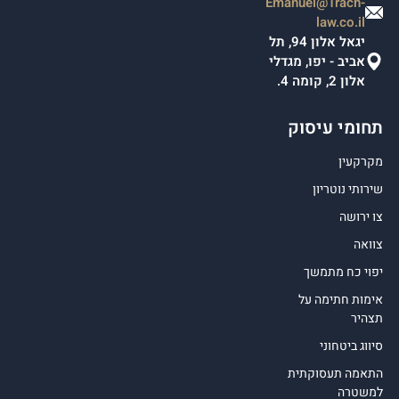
Emanuel@Trach-
law.co.il
יגאל אלון 94, תל
אביב - יפו, מגדלי
אלון 2, קומה 4.
תחומי עיסוק
מקרקעין
שירותי נוטריון
צו ירושה
צוואה
יפוי כח מתמשך
אימות חתימה על
תצהיר
סיווג ביטחוני
התאמה תעסוקתית
למשטרה