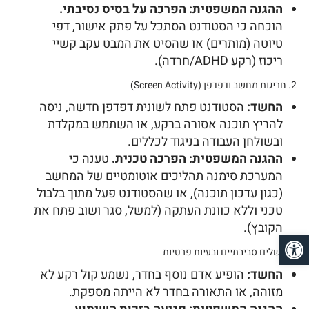
ההגנה המשפטית:
הפרכה על בסיס נסיבתי.
הוכחה כי הסטודנט הסתכל על פתק אישור, דפי
טיוטה (מותרים) או שהסיט את המבט עקב קשיי
ריכוז (רקע ADHD/חרדה).
2. חריגות מחשב ודפדפן (Screen Activity)
החשד:
הסטודנט פתח לשונית דפדפן חדשה, ניסה
להריץ תוכנה אסורה ברקע, או השתמש במקלדת
ובשולחן העבודה בניגוד לכללים.
ההגנה המשפטית:
הפרכה טכנית.
טענה כי
המערכת סימנה תהליכים אוטומטיים של המחשב
(כגון עדכון תוכנה), או שהסטודנט פעל מתוך בלבול
טכני וללא כוונת העתקה (למשל, סגר ושוב פתח את
הקובץ).
פתח סרגל נגישות
3. כשלים סביבתיים ובעיות פרטיות
החשד:
הופיע אדם נוסף בחדר, נשמע קול רקע לא
מזוהה, או התאורה בחדר לא הייתה מספקת.