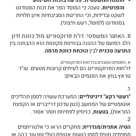
ההגנה המשפטית:
פגיעה בזכות השימוע
והפרטיות.
טענה כי המוסד הפר את זכות הסטודנט
לשקט ובדידות, וכי החריגות הסביבתיות אינן תלויות
בסטודנט (למשל, רעש חיצוני).
II. האתגר המשפטי: דו"ח פרוקטורינג מול כוונת זדון
הלב הפועם של ההגנה בבחינות מקוונות הוא ההבחנה בין
התרעה טכנית
לבין
הוכחת כוונת מרמה
.
א. הפגמים המובנים בדו"חות הפרוקטורינג
דו"חות הפרוקטורינג הם לעיתים קרובות מטעים. עו"ד
טראץ בוחן את הפגמים הבאים:
"רעשי רקע" דיגיטליים:
המערכת עשויה לסמן תהליכים
אוטומטיים של המחשב (כגון עדכון דרייברים או הקפצת
התראות),
בטעות
, כניסיון לפתיחת חומר אסור.
הטיה אתנית/מגדרית:
מחקרים הראו כי אלגוריתמים
מסוימים נוטים לסמן בטעות אנשים בעלי גוון עור כהה או