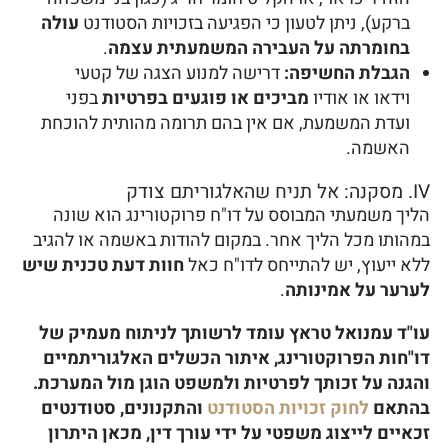
ברקע), ניתן לטעון כי הפגיעה בזכויות הסטודנט
עולה
בחומרתה על העבירה המשמעתית עצמה
.
הגבלת החשיפה:
דרישה למנוע הצגה של קטעי
וידאו או אודיו
מביכים או פוגעים בפרטיות
בפני
ועדת המשמעת, אם אין בהם תרומה מהותית להוכחת
האשמה.
IV. מסקנה: אל תניח שהאלגוריתם צודק
הליך משמעתי המבוסס על דו"ח פרוקטורינג הוא שונה
במהותו מכל הליך אחר. במקום להודות באשמה או להגיב
ללא ייעוץ, יש להתייחס לדו"ח כאל
חוות דעת טכנית שיש
לערער על אמינותה
.
עו"ד עמנואל טראץ עומד לרשותך לניתוח מעמיק של
דו"חות הפרוקטורינג, איתור הכשלים האלגוריתמיים
והגנה על זכותך לפרטיות ולמשפט הוגן מול המערכת.
בהתאם
לחוק זכויות הסטודנט
והתקנונים, סטודנטים
זכאיים לייצוג משפטי על ידי עורך דין, מכאן היתרון