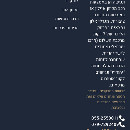
צור קשר
ונגישה הן באמצעות
רכב מכיוון איילון או
תקנון אתר
באמצעות תחבורה
הצהרת נגישות
ציבורית. מגדלי אלון
נמצאים במרחק
מדיניות פרטיות
הליכה של 7 דקות
מרכבת השלום (מרכז
עזריאלי) צמודים
לגשר יהודית,
שמתחבר לתחנת
הרכבת הקלה תחנת
"יהודית" ונגישים
לקווי אוטובוס
מרכזיים.
לרשות המבקרים עומדים
מספר חניונים עיליים ותת
קרקעיים במגדלים
ובסביבה.
055-2550011
079-7292409