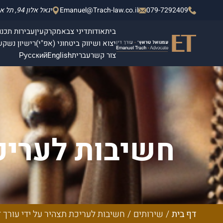
079-7292409
Emanuel@Trach-law.co.il
יגאל אלון 94, תל אביב - יפו, מגדלי אלון 2, קומה 4.
בית
אודות
דיני צבא
מקרקעין
עבירות תכנון
יצוא ושיווק ביטחוני (אפ"י)
רישיון נשק
ש
צור קשר
עברית
English
Русский
חשיבות לעריכת
דף בית
/
שירותים
/
חשיבות לעריכת תצהיר על ידי עורך ד