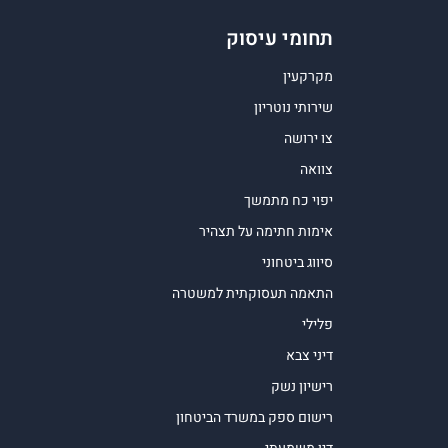
תחומי עיסוק
מקרקעין
שירותי נוטריון
צו ירושה
צוואה
יפוי כח מתמשך
אימות חתימה על תצהיר
סיווג ביטחוני
התאמה תעסוקתית למשטרה
פלילי
דיני צבא
רישיון נשק
רישום ספק במשרד הביטחון