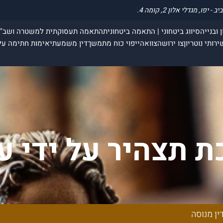
 ובנייה
סיווג ביטחוני | התאמה ביטחונית
התאמה תעסוקתית למשטרה ושב"
ירותי נוטריון
צו ירושה
צוואה
ייפוי כוח מתמשך
דין משמעתי
אימות חתימה על
 תצהיר על ידי עו
ין מנוסה