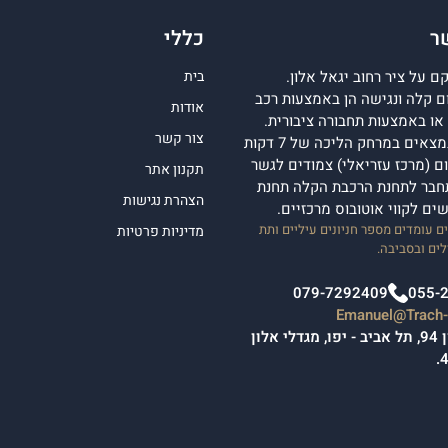
ר
כללי
 על ציר רחוב יגאל אלון.
בית
 קלה ונגישה הן באמצעות רכב
אודות
ן או באמצעות תחבורה ציבורית.
צור קשר
מגדלי אלון נמצאים במרחק הליכה של 7 דקות
 (מרכז עזריאלי) צמודים לגשר
תקנון אתר
חבר לתחנת הרכבת הקלה תחנת
הצהרת נגישות
ישים לקווי אוטובוס מרכזיים.
 עומדים מספר חניונים עיליים ותת
מדיניות פרטיות
ים ובסביבה.
079-7292409
055-
Emanuel@Trach-l
יגאל אלון 94, תל אביב - יפו, מגדלי אלון