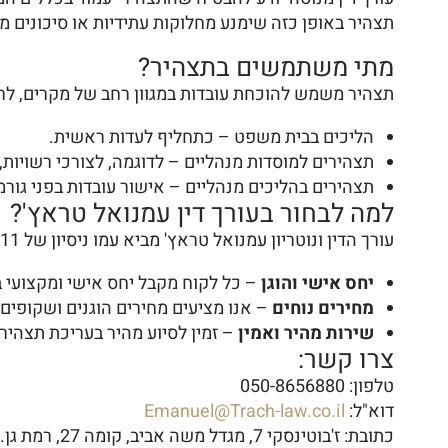
תצהיר באופן כזה שימנע מחלוקות עתידיות או סיכונים מ
מתי משתמשים בתצהיר?
תצהיר משמש להוכחת עובדות במגוון רחב של מקרים, לרב
הליכים בבית משפט – כתחליף לעדות ראשית.
תצהירים למוסדות מנהליים – לדוגמה, לצורכי רשויות, ע
תצהירים בהליכים מנהליים – אישור עובדות בפני גורמ
למה לבחור בעורך דין עמנואל טראץ'?
עורך הדין ונוטריון עמנואל טראץ' מביא עמו ניסיון של 11 שנים בתחום המשפטי, ומבטיח שירות מקצועי ומקיף לכל לקוח. משרדנו שם דגש על:
יחס אישי והוגן
– כל לקוח מקבל יחס אישי ומקצועי ב
מחירים נוחים
– אנו מציעים מחירים הוגנים ושקופים
שירות מהיר ואמין
– זמין לסיוע מהיר בעריכת תצהיר
צרו קשר:
טלפון: 050-8656880
דוא"ל:
Emanuel@Trach-law.co.il
כתובת: ז'בוטינסקי 7, מגדל משה אביב, קומה 27, רמת גן.