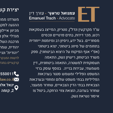
יצירת קש
משרדנו ממוקם
ההגעה למקום
עו"ד מקרקעין ונדל"ן, נוטריון, המייצג בעסקאות
מכיוון איילו
רכש, מכר דירות, בתים פרטיים ונכסים
מסחריים. בעל ידע, ניסיון רב ומיומנות ייחודית
מרכבת השלום
בתחומים של סיווג ביטחוני, יצוא ביטחוני
יהודית, שמת
(אפ"י אגף הפיקוח על היצוא הביטחוני), ספק
"יהודית" ונג
משרד הביטחון, רישיון נשק, התאמה
לרשות המבקרים
תעסוקתית למשטרה, התאמה ביטחונית,, דין
קרקעיים במגדל
משמעתי, עבירות בנייה. בנוסף עוסק ברזי
המשפט הפלילי ומשמש סנגור בערכאות
2550011
הפליליות בבתי משפט שלום ומחוזי ובערכאות
aw.co.il
הצבאיות בבתי הדין הצבאיים, שחרור ממעצר,
שחרור בערובה, הוצאת צווי הרחקה, ביטול צו
2, קומה 4.
איסור נשיאת נשק.