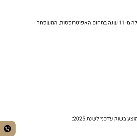
עו"ד עמנואל טראץ׳ הוא עורך דין ונוטריון מוסמך לעריכת ייפוי כוח מתמשך על ידי האפוטרופוס הכללי. עם ניסיון של למעלה מ-11 שנה בתחום האפוטרופסות, המשפחה
בשוק עדכני לשנת 2025: