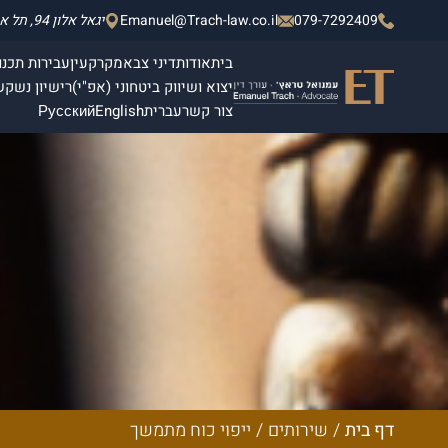
079-7292409
Emanuel@Trach-law.co.il
יגאל אלון 94, תל אביב - יפו, מגדלי אלון 2, קומה 4.
בית
אודות
דיני צבא
מקרקעין
עבירות תכנון
יצוא ושיווק ביטחוני (אפ"י)
רישיון נשק
ש
צור קשר
עברית
English
Русский
דף בית
/
שירותים
/
ייפוי כוח מתמשך