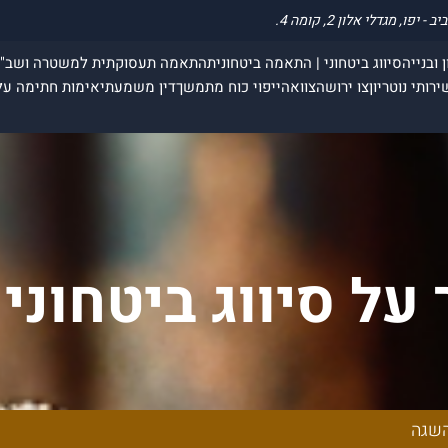
 ובנייה
סיווג ביטחוני | התאמה ביטחונית
התאמה תעסוקתית למשטרה ושב"
ירותי נוטריון
צו ירושה
צוואה
ייפוי כוח מתמשך
דין משמעתי
אימות חתימה על
 על סיווג ביטחונ
השגה