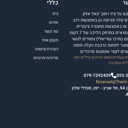
ר
כללי
 על ציר רחוב יגאל אלון.
בית
 קלה ונגישה הן באמצעות רכב
אודות
ן או באמצעות תחבורה ציבורית.
צור קשר
מגדלי אלון נמצאים במרחק הליכה של 7 דקות
 (מרכז עזריאלי) צמודים לגשר
תקנון אתר
חבר לתחנת הרכבת הקלה תחנת
הצהרת נגישות
ישים לקווי אוטובוס מרכזיים.
 עומדים מספר חניונים עיליים ותת
מדיניות פרטיות
ים ובסביבה.
079-7292409
055-
Emanuel@Trach-l
יגאל אלון 94, תל אביב - יפו, מגדלי אלון