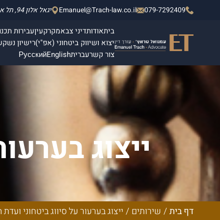
079-7292409
Emanuel@Trach-law.co.il
יגאל אלון 94, תל אביב - יפו, מגדלי אלון 2, קומה 4.
בית
אודות
דיני צבא
מקרקעין
עבירות תכנון
יצוא ושיווק ביטחוני (אפ"י)
רישיון נשק
ש
צור קשר
עברית
English
Русский
ייצוג בערעור
דף בית
/
שירותים
/
ייצוג בערעור על סיווג ביטחוני ועדת 