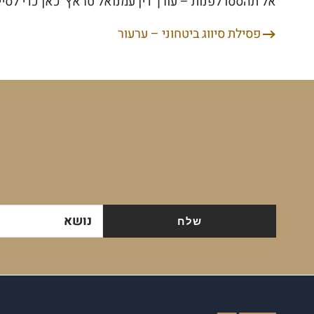
אל תהססו לפנות – עורך דין עמנואל טראץ' כאן כדי ל
פסילת סיווג ביטחוני – ערעור
ניווט
נושא