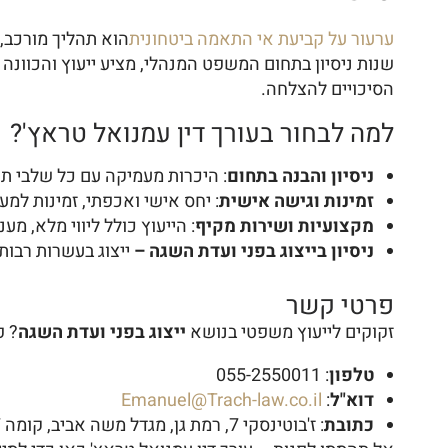
ערעור על קביעת אי התאמה ביטחונית
שנות ניסיון בתחום המשפט המנהלי, מציע ייעוץ והכוונה
הסיכויים להצלחה.
למה לבחור בעורך דין עמנואל טראץ'?
ניסיון והבנה בתחום
: היכרות מעמיקה עם כל שלבי ת
זמינות וגישה אישית
: יחס אישי ואכפתי, זמינות למ
מקצועיות ושירות מקיף
: הייעוץ כולל ליווי מלא, מ
ניסיון בייצוג בפני ועדת השגה –
ייצוג בעשרות רבות
פרטי קשר
זקוקים לייעוץ משפטי בנושא
ייצוג בפני ועדת השגה
? פ
טלפון
: 055-2550011
דוא"ל
:
Emanuel@Trach-law.co.il
כתובת
: ז'בוטינסקי 7, רמת גן, מגדל משה אביב, קומה 27