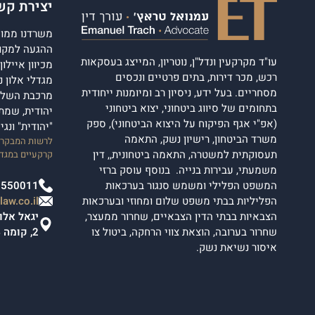
יצירת קש
משרדנו ממוקם
ההגעה למקום
עו"ד מקרקעין ונדל"ן, נוטריון, המייצג בעסקאות
מכיוון איילו
רכש, מכר דירות, בתים פרטיים ונכסים
מסחריים. בעל ידע, ניסיון רב ומיומנות ייחודית
מרכבת השלום
בתחומים של סיווג ביטחוני, יצוא ביטחוני
יהודית, שמת
(אפ"י אגף הפיקוח על היצוא הביטחוני), ספק
"יהודית" ונג
משרד הביטחון, רישיון נשק, התאמה
לרשות המבקרים
תעסוקתית למשטרה, התאמה ביטחונית,, דין
קרקעיים במגדל
משמעתי, עבירות בנייה. בנוסף עוסק ברזי
המשפט הפלילי ומשמש סנגור בערכאות
2550011
הפליליות בבתי משפט שלום ומחוזי ובערכאות
aw.co.il
הצבאיות בבתי הדין הצבאיים, שחרור ממעצר,
שחרור בערובה, הוצאת צווי הרחקה, ביטול צו
2, קומה 4.
איסור נשיאת נשק.