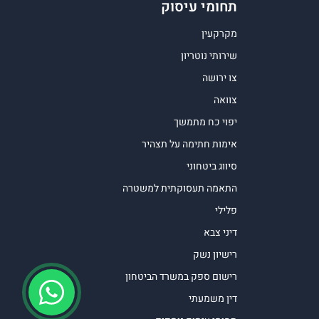
תחומי עיסוק
מקרקעין
שירותי נוטריון
צו ירושה
צוואה
יפוי כח מתמשך
אימות חתימה על תצהיר
סיווג ביטחוני
התאמה תעסוקתית למשטרה
פלילי
דיני צבא
רישיון נשק
רישום ספק במשרד הביטחון
דין משמעתי