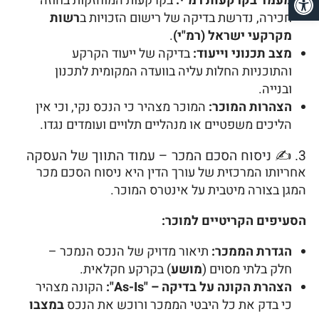
מעמד בקרקעות רמ"י:
בקרקעות המוחזקות בחוזה
חכירה, נדרשת בדיקה של רישום הזכויות ב
רשות
מקרקעי ישראל (רמ"י)
.
מצב תכנוני וייעוד:
בדיקה של ייעוד הקרקע
והתוכניות החלות עליה בוועדה המקומית לתכנון
ובנייה.
הצהרות המוכר:
המוכר מצהיר כי הנכס נקי, וכי אין
הליכים משפטיים או מנהליים תלויים ועומדים נגדו.
3. ✍️ ניסוח הסכם המכר – עמוד התווך של העסקה
אחריותו המרכזית של עורך הדין היא ניסוח הסכם מכר
המגן בצורה מיטבית על אינטרס המוכר.
הסעיפים הקריטיים למוכר:
הגדרת הממכר:
תיאור מדויק של הנכס הנמכר –
חלק בלתי מסוים (
מושע
) בקרקע חקלאית.
הצהרת הקונה על בדיקה – "As-Is":
הקונה מצהיר
כי בדק את כל היבטי הממכר ורוכש את הנכס
במצבו