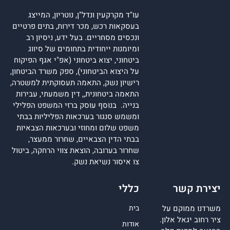
עו"ד מקרקעין ונדל"ן, נוטריון, המייצג
בעסקאות רכש, מכר דירות, בתים פרטיים
ונכסים מסחריים. בעל ידע, ניסיון רב
ומיומנות ייחודית בתחומים של סיווג
ביטחוני, יצוא ביטחוני (אפ"י אגף הפיקוח
על היצוא הביטחוני), ספק משרד הביטחון,
רישיון נשק, התאמה תעסוקתית למשטרה,
התאמה ביטחונית,, דין משמעתי, עבירות
בנייה. בנוסף עוסק ברזי המשפט הפלילי
ומשמש סנגור בערכאות הפליליות בבתי
משפט שלום ומחוזי ובערכאות הצבאיות
בבתי הדין הצבאיים, שחרור ממעצר,
שחרור בערובה, הוצאת צווי הרחקה, ביטול
צו איסור נשיאת נשק.
יצירת קשר
כללי
משרדנו ממוקם על
בית
ציר רחוב יגאל אלון.
אודות