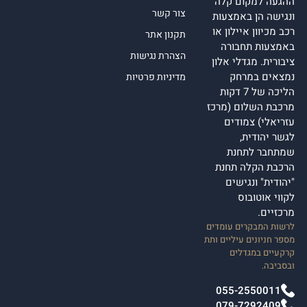
ההגעה למקום קלה
צור קשר
ונגישה הן באמצעות
רכב מכיוון איילון או
תקנון אתר
באמצעות תחבורה
הצהרת נגישות
ציבורית. מגדלי אלון
נמצאים במרחק
מדיניות פרטיות
הליכה של 7 דקות
מרכבת השלום (מרכז
עזריאלי) צמודים
לגשר יהודית,
שמתחבר לתחנת
הרכבת הקלה תחנת
"יהודית" ונגישים
לקווי אוטובוס
מרכזיים.
לרשות המבקרים עומדים
מספר חניונים עיליים ותת
קרקעיים במגדלים
ובסביבה.
055-2550011
079-7292409