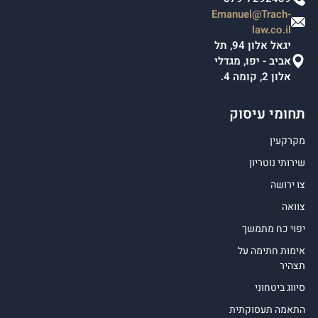
Emanuel@Trach-
law.co.il
יגאל אלון 94, תל
אביב - יפו, מגדלי
אלון 2, קומה 4.
תחומי עיסוק
מקרקעין
שירותי נוטריון
צו ירושה
צוואה
יפוי כח מתמשך
אימות חתימה על
תצהיר
סיווג ביטחוני
התאמה תעסוקתית