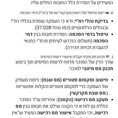
המעידים על הסדרת כלל החובות החלים עליו.
א. 🚜 ייצוג וטיפול מול רשות מקרקעי ישראל (רמ"י) ודמי הסכמה
בדיקת נהלי רמ"י:
ודא כי העסקה עומדת בכללי רמ"י
ובנהלים הרלוונטיים (כמו נוהל 37.02B).
טיפול בדמי הסכמה:
הסדרת חובות בגין
דמי
הסכמה
(תשלום הנדרש לעיתים מרמ"י כתנאי
להעברת זכויות חכירה).
ב. 💸 תכנון מס מקיף וקבלת אישורי רשות המיסים
עורך הדין של המוכר מדווח לרשות המיסים תוך ביצוע
תכנון מס מיטבי
למוכר:
חישוב ומקסום פטורים (מס שבח):
ניתוח מעמיק
של העסקה כדי למקסם פטורים והקלות אפשריות
ב
מס שבח מקרקעין
.
מעקב מס רכישה (הקונה):
אחריות עו"ד המוכר
כוללת גם לוודא כי הקונה שילם את חבותו בגין
מס
רכישה
, וכי התקבל
אישור מס רכישה
המעיד ש"אין