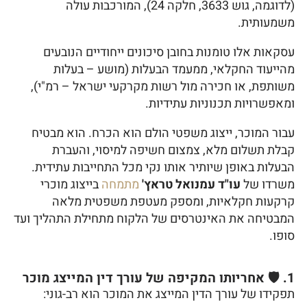
(לדוגמה, גוש 3633, חלקה 24), המורכבות עולה
משמעותית.
עסקאות אלו טומנות בחובן סיכונים ייחודיים הנובעים
מהייעוד החקלאי, ממעמד הבעלות (מושע – בעלות
משותפת, או חכירה מול רשות מקרקעי ישראל – רמ"י),
ומאפשרויות תכנוניות עתידיות.
עבור המוכר, ייצוג משפטי הולם הוא הכרח. הוא מבטיח
קבלת תשלום מלא, צמצום חשיפה למיסוי, והעברת
הבעלות באופן שיותיר אותו נקי מכל התחייבות עתידית.
משרדו של
עו"ד עמנואל טראץ'
מתמחה
בייצוג מוכרי
קרקעות חקלאיות, ומספק מעטפת משפטית מלאה
המבטיחה את האינטרסים של הלקוח מתחילת התהליך ועד
סופו.
1. 🛡️ אחריותו המקיפה של עורך דין המייצג מוכר
תפקידו של עורך הדין המייצג את המוכר הוא רב-גוני: