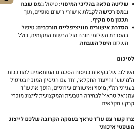
שליטה מלאה בהליכי המיסוי:
טיפול ב
מס שבח
וב
מס רכישה
לקבלת אישורי רישום סופיים, תוך
תכנון מס מקיף
.
הסדרת אישורים מוניציפליים מורכבים:
טיפול
בהסדרת תשלומי חובה מול הרשות המקומית, כולל
תשלום
היטל השבחה
.
לסיכום
השילוב של בקיאות בניסוח הסכמים המותאמים למורכבות
ה"מושע" והייעוד החקלאי, יחד עם הניסיון המוכח בטיפול
בענייני רמ"י, מיסוי ואישורים עירוניים, הופך את עו"ד
עמנואל טראץ' לבחירה הטבעית והמקצועית לייצוג מוכרי
קרקע חקלאית.
צרו קשר עם עו"ד טראץ בעסקה הקרובה שלכם לייצוג
משפטי איכותי