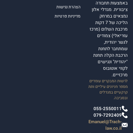
באמצעות תחבורה
הצהרת נגישות
ציבורית. מגדלי אלון
נמצאים במרחק
מדיניות פרטיות
הליכה של 7 דקות
מרכבת השלום (מרכז
עזריאלי) צמודים
לגשר יהודית,
שמתחבר לתחנת
הרכבת הקלה תחנת
"יהודית" ונגישים
לקווי אוטובוס
מרכזיים.
לרשות המבקרים עומדים
מספר חניונים עיליים ותת
קרקעיים במגדלים
ובסביבה.
055-2550011
079-7292409
Emanuel@Trach-
law.co.il