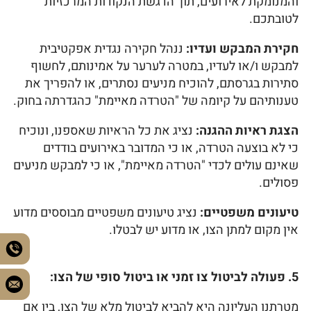
והמנומקת לאירועים, תוך הדגשת הנקודות המרכזיות
לטובתכם.
חקירת המבקש ועדיו:
ננהל חקירה נגדית אפקטיבית
למבקש ו/או לעדיו, במטרה לערער על אמינותם, לחשוף
סתירות בגרסתם, להוכיח מניעים נסתרים, או להפריך את
טענותיהם על קיומה של "הטרדה מאיימת" כהגדרתה בחוק.
הצגת ראיות ההגנה:
נציג את כל הראיות שאספנו, ונוכיח
כי לא בוצעה הטרדה, או כי המדובר באירועים בודדים
שאינם עולים לכדי "הטרדה מאיימת", או כי למבקש מניעים
פסולים.
טיעונים משפטיים:
נציג טיעונים משפטיים מבוססים מדוע
אין מקום למתן הצו, או מדוע יש לבטלו.
5. פעולה לביטול צו זמני או ביטול סופי של הצו:
מטרתנו העליונה היא להביא לביטול מלא של הצו, בין אם