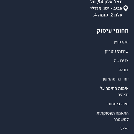
יגאל אלון 94, תל
אביב - יפו, מגדלי
אלון 2, קומה 4.
תחומי עיסוק
מקרקעין
שירותי נוטריון
צו ירושה
צוואה
יפוי כח מתמשך
אימות חתימה על
תצהיר
סיווג ביטחוני
התאמה תעסוקתית
למשטרה
פלילי