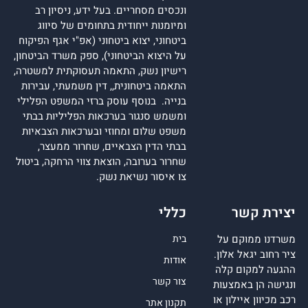
ונכסים מסחריים. בעל ידע, ניסיון רב
ומיומנות ייחודית בתחומים של סיווג
ביטחוני, יצוא ביטחוני (אפ"י אגף הפיקוח
על היצוא הביטחוני), ספק משרד הביטחון,
רישיון נשק, התאמה תעסוקתית למשטרה,
התאמה ביטחונית,, דין משמעתי, עבירות
בנייה. בנוסף עוסק ברזי המשפט הפלילי
ומשמש סנגור בערכאות הפליליות בבתי
משפט שלום ומחוזי ובערכאות הצבאיות
בבתי הדין הצבאיים, שחרור ממעצר,
שחרור בערובה, הוצאת צווי הרחקה, ביטול
צו איסור נשיאת נשק.
יצירת קשר
כללי
משרדנו ממוקם על
בית
ציר רחוב יגאל אלון.
אודות
ההגעה למקום קלה
צור קשר
ונגישה הן באמצעות
רכב מכיוון איילון או
תקנון אתר