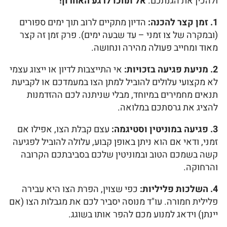
ולהכין את הגנתכם.
אל תחכו לרגע האחרון!
1. זמן קצר להכנה:
הדיון מתקיים לרוב תוך ימים ספורים
(ובמקרה של צו זמני – עד שבעה ימים). פרק זמן זה קצר
מאוד ומחייב פעולה מהירה ונחושה.
2. מניעת פגיעה בזכויות:
אי התייצבות לדיון או ייצוג עצמי
לא מקצועי עלולים להוביל למתן הצו במעמדכם או לקביעת
תנאים מחמירים במיוחד, מבלי שניתנה לכם ההזדמנות
להציג את גרסתכם במלואה.
3. פגיעה במוניטין וסטיגמה:
עצם קבלת הצו, אפילו אם
זמני, ודאי אם הוא ניתן באופן קבוע, עלולה להוביל לפגיעה
קשה בשמכם הטוב ובמוניטין שלכם בסביבתכם הקרובה
והרחוקה.
4. השלכות פליליות:
כפי שצוין, הפרת הצו היא עבירה
פלילית חמורה. עו"ד מנוסה יסביר לכם את מגבלות הצו (אם
יינתן) וידאג למנוע מכם להפר אותו בשוגג.