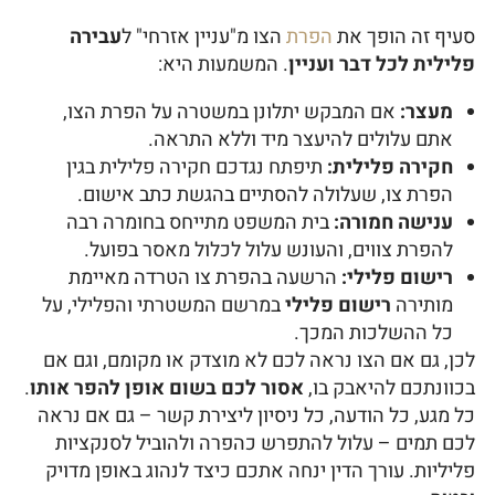
סעיף זה הופך את
הפרת
הצו מ"עניין אזרחי" ל
עבירה
פלילית לכל דבר ועניין
. המשמעות היא:
מעצר:
אם המבקש יתלונן במשטרה על הפרת הצו,
אתם עלולים להיעצר מיד וללא התראה.
חקירה פלילית:
תיפתח נגדכם חקירה פלילית בגין
הפרת צו, שעלולה להסתיים בהגשת כתב אישום.
ענישה חמורה:
בית המשפט מתייחס בחומרה רבה
להפרת צווים, והעונש עלול לכלול מאסר בפועל.
רישום פלילי:
הרשעה בהפרת צו הטרדה מאיימת
מותירה
רישום פלילי
במרשם המשטרתי והפלילי, על
כל ההשלכות המכך.
לכן, גם אם הצו נראה לכם לא מוצדק או מקומם, וגם אם
בכוונתכם להיאבק בו,
אסור לכם בשום אופן להפר אותו
.
כל מגע, כל הודעה, כל ניסיון ליצירת קשר – גם אם נראה
לכם תמים – עלול להתפרש כהפרה ולהוביל לסנקציות
פליליות. עורך הדין ינחה אתכם כיצד לנהוג באופן מדויק