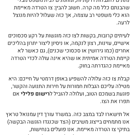
נתונים להגבלות דרקוניות, ומוזמנים לבית משפט מבלי
שהבנתם כלל מה קרה. חשוב להבין: צו הטרדה מאיימת
הוא כלי משפטי רב עוצמה, אך כזה שעלול להיות מנוצל
לרעה.
לעיתים קרובות, בקשות לצו כזה מוגשות על רקע סכסוכים
אישיים, עוינות, רצון לנקמה, או ניסיון ליצור יתרון בהליכים
אחרים (כמו גירושין או סכסוכי שכנים), גם כאשר לא
קיימת הטרדה אמיתית או שהיא אינה עולה לכדי הטרדה
מאיימת כהגדרתה בחוק.
קבלת צו כזה עלולה להשפיע באופן דרמטי על חייכם: היא
מטילה עליכם הגבלות חמורות על חירות התנועה והקשר,
פוגעת בשמכם הטוב, ועלולה להוביל ל
רישום פלילי
אם
תפרו את הצו.
אל תישארו לבד במצב כזה. במשרד עורך דין עמנואל טראץ
אנו מתמחים בייצוג משיבים (הצד שכנגדו הוגשה הבקשה)
בתיקי צו הטרדה מאיימת. אנו פועלים בנחישות,