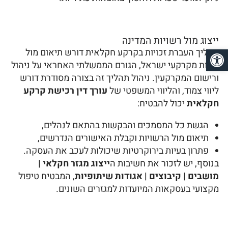
ייצוג מול רשויות המדינה
פתח סרגל נגישות
תהליך העברת זכויות בקרקע חקלאית דורש תיאום מול
רשות מקרקעי ישראל, הגורם הממשלתי האחראי על ניהול
ורישום המקרקעין. ניהול תהליך זה בצורה מסודרת דורש
ליווי צמוד, והליווי המשפטי של
עורך דין רכישת קרקע
חקלאית
יכול להבטיח:
הגשת כל המסמכים והבקשות בהתאם לנהלים,
תיאום מול הרשויות וקבלת האישורים הנדרשים,
פתרון בעיות בירוקרטיות שיכולות לעכב את העסקה.
בנוסף, יש לזכור את חשיבות ה
ייצוג מגזר חקלאי |
מושבים | קיבוצים | אגודות שיתופיות
, המבטיח טיפול
מקצועי בעסקאות המיועדות למגזרים השונים.