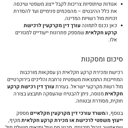
אגודות שיתופיות צריכות לקבל ייצוג משפטי שיכסה
את כלל ההיבטים – מהסכמים פנימיים ועד להסדרת
זכויות מול רשויות המדינה.
כאן נכנס לתמונה
עורך דין מקרקעין לרכישת
קרקע חקלאית
שמספק פתרונות ייעודיים למגזרים
אלו.
סיכום ומסקנות
רכישת ומכירת קרקע חקלאית הן עסקאות מורכבות
המחייבות התמצאות משפטית נרחבת והליכים בירוקרטיים
מול רשות מקרקעי ישראל. בעזרת
עורך דין רכישת קרקע
חקלאית
מנוסה, ניתן להבטיח שהעסקה תתבצע בצורה
חוקית, מסודרת ובטוחה.
בנוסף, ה
משרד עורכי דין מקרקעין חקלאיים
מספק
ייעוץ משפטי לרכישת או מכירת קרקע חקלאית
מקיף,
שמאפשר ניהול סיכונים, תכנון מס יעיל ותיאום מושלם מול