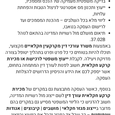
בדיקה משפטית מעמיקה של הנכס ומסמכיו,
ייעוץ ותכנון מס אסטרטגי לניצול הטבות והפחתת
עלויות,
ליווי מלא בכל השלבים – מהכנת המסמכים ועד
לרישום העסקה בטאבו,
תיאום מושלם מול רשויות המדינה בהתאם לנוהל
37.02B.
באמצעות
משרד עורכי דין מקרקעין חקלאיים
מקצועי,
תוכלו להיות בטוחים כי כל פרט ופרט בתהליך יטופל בצורה
מדויקת ויעילה. לקבלת
ייעוץ משפטי לרכישת או מכירת
קרקע חקלאית
, חשוב לפנות לעורך דין המתמחה בתחום,
אשר יספק לכם את הידע והניסיון הדרושים להצלחת
העסקה.
בנוסף, כאשר העסקה מתבצעת גם במקרים של
מכירת
קרקע חקלאית עורך דין
לשם ייצוג מול רשויות המדינה,
חשוב להדגיש כי הליווי המשפטי מסייע גם במקרים בהם
מדובר ב
ייצוג מגזר חקלאי | מושבים | קיבוצים | אגודות
שיתופיות
– כך שכל צד במגזר יקבל את הייעוץ והייצוג