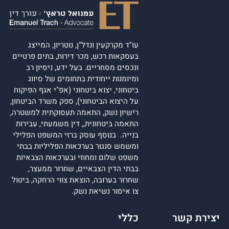
עו"ד מקרקעין ונדל"ן, נוטריון, המייצג
בעסקאות רכש, מכר דירות, בתים פרטיים
ונכסים מסחריים. בעל ידע, ניסיון רב
ומיומנות ייחודית בתחומים של סיווג
ביטחוני, יצוא ביטחוני (אפ"י אגף הפיקוח
על היצוא הביטחוני), ספק משרד הביטחון,
רישיון נשק, התאמה תעסוקתית למשטרה,
התאמה ביטחונית,, דין משמעתי, עבירות
בנייה. בנוסף עוסק ברזי המשפט הפלילי
ומשמש סנגור בערכאות הפליליות בבתי
משפט שלום ומחוזי ובערכאות הצבאיות
בבתי הדין הצבאיים, שחרור ממעצר,
שחרור בערובה, הוצאת צווי הרחקה, ביטול
צו איסור נשיאת נשק.
יצירת קשר
כללי