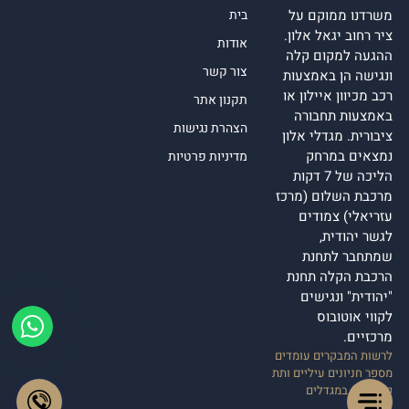
משרדנו ממוקם על
בית
ציר רחוב יגאל אלון.
אודות
ההגעה למקום קלה
צור קשר
ונגישה הן באמצעות
רכב מכיוון איילון או
תקנון אתר
באמצעות תחבורה
הצהרת נגישות
ציבורית. מגדלי אלון
נמצאים במרחק
מדיניות פרטיות
הליכה של 7 דקות
מרכבת השלום (מרכז
עזריאלי) צמודים
לגשר יהודית,
שמתחבר לתחנת
הרכבת הקלה תחנת
"יהודית" ונגישים
לקווי אוטובוס
מרכזיים.
לרשות המבקרים עומדים
מספר חניונים עיליים ותת
קרקעיים במגדלים
ובסביבה.