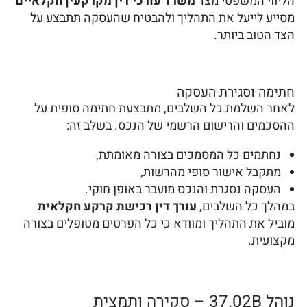
הליווי המשפטי מצד
משרד עורכי דין מקרקעין חקלאיים
מסייע לייעל את התהליך ולהבטיח שהעסקה תתבצע על
הצד הטוב ביותר.
חתימה וסגירת העסקה
לאחר השלמת כל השלבים, מתבצעת חתימה סופית על
ההסכמים והרישום הרשמי של הנכס. בשלב זה:
נחתמים כל המסמכים בצורה מאומתת,
מתקבל אישור סופי מהרשות,
העסקה נסגרת והנכס מועבר באופן חוקי.
במהלך כל השלבים,
עורך דין רכישת קרקע חקלאית
מוביל את התהליך ומוודא כי כל הפרטים מטופלים בצורה
מקצועית.
נוהל 37.02B – סקירה ותמצית