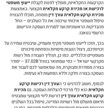
הקרקעות החקלאיות, מומלץ לפנות לקבלת
ייעוץ משפטי
לרכישת או מכירת קרקע חקלאית
מקצועי. באמצעות
מכירת קרקע חקלאית עורך דין
מומחה, תוכלו להבטיח
טיפול משפטי איכותי שיכסה את כל השלבים – החל
מהבדיקות הראשוניות ועד לסגירת העסקה והרישום
הרשמי בטאבו.
בכך, תזכו לייעוץ משפטי מקיף ומעמיק, שיבטיח שמירה על
זכויותיכם, ניצול הטבות מיסויות והפחתת סיכונים
משפטיים וכלכליים. כמו כן, תהליך העבודה מול רשות
מקרקעי ישראל – כפי שמתואר בנוהל 37.02B – יסודר
בצורה מסודרת ומבוקרת, מה שמאפשר לכם לעבור את
העסקה בצורה חלקה וללא הפתעות לא נעימות.
לבסוף, חשוב להדגיש כי ה
עורך דין רכישת קרקע
חקלאית
הוא כלי מרכזי להצלחת העסקה. גם
מכירת
קרקע חקלאית עורך דין
דורשת ליווי מקצועי שמבטיח
תיאום מושלם מול רשויות המדינה, טיפול בכל השלבים
והבטחת תוצאות משפטיות וכלכליות מיטביות. כמו כן,