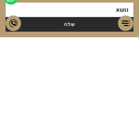
נושא
עו"ד מקרקעין ונדל"ן, נוטריון, המייצג
בעסקאות רכש, מכר דירות, בתים פרטיים
ונכסים מסחריים. בעל ידע, ניסיון רב
ומיומנות ייחודית בתחומים של סיווג
ביטחוני, יצוא ביטחוני (אפ"י אגף הפיקוח
על היצוא הביטחוני), ספק משרד הביטחון,
רישיון נשק, התאמה תעסוקתית למשטרה,
התאמה ביטחונית,, דין משמעתי, עבירות
בנייה. בנוסף עוסק ברזי המשפט הפלילי
ומשמש סנגור בערכאות הפליליות בבתי
משפט שלום ומחוזי ובערכאות הצבאיות