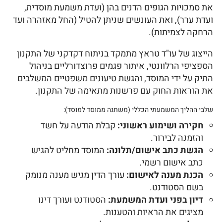
את סמכויות הגופים הדנים בהן (ועדת משמעת מוסדית,
ועדת ערר), ואת העונשים שניתן להטיל (החל מאזהרה ועד
הרחקה לצמיתות).
הייצוג של עו"ד טראץ מתמקד בניתוח דקדקני של התקנון
הספציפי הרלוונטי, איתור פגמים פרוצדורליים בניהול
התיק על ידי המוסד, והגשת טיעונים משפטיים המשלבים
את הוראות החוק עם פרשנות מתאימה של התקנון.
שלבי ההליך המשמעתי הכללי (משתנה ממוסד למוסד):
חקירה ושימוע ראשוני:
קבלת הודעה על חשד
והזמנה לבירור.
הגשת כתב אישום/תלונה:
המוסד מחליט להגיש
כתב אישום רשמי.
הכנת מענה לאישום:
עורך הדין מגיש מענה מנומק
בשם הסטודנט.
דיון בפני ועדת המשמעת:
הסטודנט ועורך דינו
מציגים את הראיות והטענות.