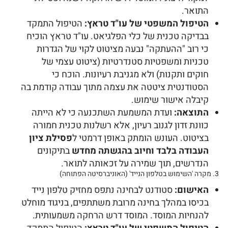
התואר.
הטיפול המשפטי של עו"ד טראץ:
הטיפול התמקד
בבדיקה טכנית של כלי הפלגיאט. עו"ד טראץ הוכיח
כי רוב "ההעתקה" נבעה מציטוט לקוי של הגדרות
טכניות ומשפטיות סטנדרטיות (ציטוט עצמי של
חוקים ותקנות) ולא מגניבת רעיונות. הוכח כי
הסטודנטית ציטטה את עצמה מתוך עבודה קודמת בה
קיבלה אישור שימוש.
התוצאה:
ועדת המשמעת השתכנעה כי לא הייתה
כוונת זדון לגנוב רעיון, אלא רשלנות טכנית חמורה
בציטוט. העונש הומתק באופן דרמטי ל
פסילת ציון
העבודה בלבד וחיוב בהגשתה מחדש
בתיקונים
הנדרשים, תוך שמירה על זכאותה לתואר.
3. מקרה 'השימוש בטלפון הנייד' (האוניברסיטה הפתוחה)
האישום:
סטודנט לבחינה נתפס מחזיק טלפון נייד
בכיסו במהלך בחינה מרובת משתתפים, בניגוד מוחלט
להנחיות המוסד. המוסד דרש הרחקה משמעותית.