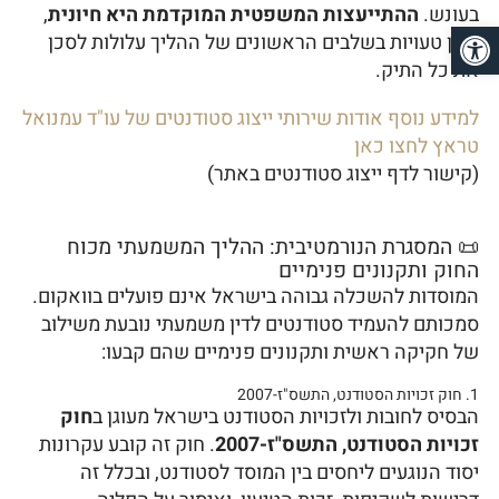
בעונש.
ההתייעצות המשפטית המוקדמת היא חיונית
,
פתח סרגל נגישות
שכן טעויות בשלבים הראשונים של ההליך עלולות לסכן
את כל התיק.
למידע נוסף אודות שירותי ייצוג סטודנטים של עו"ד עמנואל
טראץ לחצו כאן
(קישור לדף ייצוג סטודנטים באתר)
📜 המסגרת הנורמטיבית: ההליך המשמעתי מכוח
החוק ותקנונים פנימיים
המוסדות להשכלה גבוהה בישראל אינם פועלים בוואקום.
סמכותם להעמיד סטודנטים לדין משמעתי נובעת משילוב
של חקיקה ראשית ותקנונים פנימיים שהם קבעו:
1. חוק זכויות הסטודנט, התשס"ז-2007
הבסיס לחובות ולזכויות הסטודנט בישראל מעוגן ב
חוק
זכויות הסטודנט, התשס"ז-2007
. חוק זה קובע עקרונות
יסוד הנוגעים ליחסים בין המוסד לסטודנט, ובכלל זה