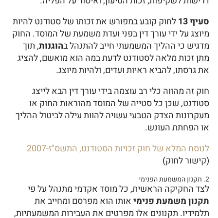
דרישות לשקיפות, זכות הטיעון, ואיסור על הפליה.
סעיף 13
לחוק קובע במפורש את זכותו של סטודנט להיות
מיוצג על ידי עורך דין בפני ועדת משמעת של המוסד. החוק
מדגיש כי ההליך המשמעתי חייב להתנהל ב
הוגנות
, תוך
מתן זכות מלאה לסטודנט לדעת במה הוא מואשם, להציג
את גרסתו, להביא ראיות ועדים, ולהיות מיוצג.
חוק זה מהווה כלי רב עוצמה בידי עורך דין הבא לייצג
סטודנט, שכן כל סטייה של המוסד מהוראות החוק או
מעקרונות הצדק הטבעי עשויה להוות עילה לביטול ההליך
או הפחתת העונש.
לנוסח המלא של חוק זכויות הסטודנט, התשס"ז-2007
(קישור לחוק)
2. תקנון המשמעת הפנימי
לצד החקיקה הראשית, כל מוסד אקדמי מתנהל על פי
תקנון משמעת פנימי
אותו הוא מפרסם ומחייב את
תלמידיו. תקנונים אלו מפרטים את העבירות המשמעתיות,