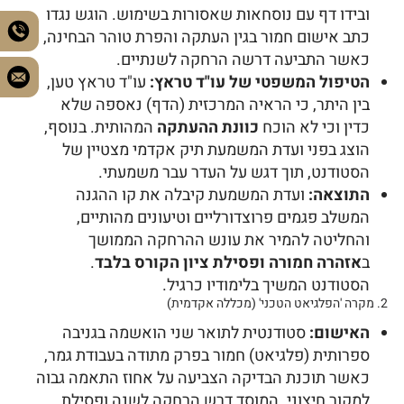
ובידו דף עם נוסחאות שאסורות בשימוש. הוגש נגדו
כתב אישום חמור בגין העתקה והפרת טוהר הבחינה,
כאשר התביעה דרשה הרחקה לשנתיים.
הטיפול המשפטי של עו"ד טראץ:
עו"ד טראץ טען,
בין היתר, כי הראיה המרכזית (הדף) נאספה שלא
כדין וכי לא הוכח
כוונת ההעתקה
המהותית. בנוסף,
הוצג בפני ועדת המשמעת תיק אקדמי מצטיין של
הסטודנט, תוך דגש על העדר עבר משמעתי.
התוצאה:
ועדת המשמעת קיבלה את קו ההגנה
המשלב פגמים פרוצדורליים וטיעונים מהותיים,
והחליטה להמיר את עונש ההרחקה הממושך
ב
אזהרה חמורה ופסילת ציון הקורס בלבד
.
הסטודנט המשיך בלימודיו כרגיל.
2. מקרה 'הפלגיאט הטכני' (מכללה אקדמית)
האישום:
סטודנטית לתואר שני הואשמה בגניבה
ספרותית (פלגיאט) חמור בפרק מתודה בעבודת גמר,
כאשר תוכנת הבדיקה הצביעה על אחוז התאמה גבוה
למקור חיצוני. המוסד דרש הרחקה לשנה ופסילת