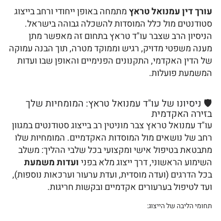
עורך דין עמנואל טראץ
מתמחה באופן ייחודי ורחב בייצוג
סטודנטים מול כלל המוסדות להשכלה גבוהה בישראל.
הניסיון הרב שצבר עו"ד טראץ בתחום זה מאפשר מתן
מענה משפטי מדויק, רגיש וממוקד מטרה, תוך הבנה עמוקה
של הדין האקדמי, התקנונים הפנימיים והאופן שבו ועדות
המשמעת פועלות.
🛡️ ניסיונו של עו"ד עמנואל טראץ: המומחיות שלך
בזירה האקדמית
עו"ד עמנואל טראץ צבר מוניטין רב בייצוג סטודנטים במגוון
רחב של נושאים מול המוסדות האקדמיים. המומחיות שלו
מתבטאת בטיפול אישי ומקצועי בכל שלבי ההליך: משלב
השימוע הראשוני, דרך ייצוג מלא בפני
ועדות משמעת
בכל הדרגים (ועדה מוסדית, ועדת ערעור וערכאות נוספות),
ועד לטיפול בערעורים אקדמיים ובקשות חריגות.
תחומי הליבה של הייצוג: