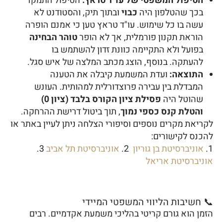
הטיפול המשפטי של עו"ד טראץ:
הטיפול התמקד
בכך שהטלפון היה
כבוי
ובתוך תיק, והסטודנט לא
עשה בו כל שימוש. עו"ד טראץ טען כי אמנם הופרה
הוראת תקנון פורמלית, אך לא הופר
טוהר הבחינה
בפועל ולא התקיימה כוונת זדון להשתמש בו
להעתקה. בנוסף, הוצג מכתב המלצה של איש סגל.
התוצאה:
ועדת המשמעת קיבלה את הטענה
המבדלת בין עבירה פרוצדורלית למהותית. העונש
שהוטל היה
פסילת ציון הקורס בלבד (ציון 0)
והטלת קנס כספי נמוך
, תוך ביטול דרישת ההרחקה.
לקריאת מקרים נוספים וסיפורי הצלחה ניתן לעיין באתר או
להכנס לקישורים:
1.
אוניברסיטת בן גוריון
2.
אוניברסיטת תל אביב
3.
אוניברסיטת אריאל
📞 חשיבות הליווי המשפטי המיידי
הזמן הוא גורם קריטי בהליכי משמעת אקדמיים. רבים