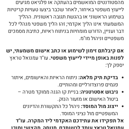
מהסטודנטים המואשמים בהעתקה או פלגיאט מגיעים
לייעוץ משפטי באיחור, לאחר שכבר ביצעו טעויות קריטיות
בשימוע הראשוני או בהגשת תגובה ראשונית. ההליך
המשמעתי אינו הליך אקדמי; זהו הליך משפטי מנהלי לכל
דבר ועניין, הדורש מומחיות בניתוח ראיות, כתיבת מסמכים
משפטיים וניהול מו"מ.
אם קיבלתם זימון לשימוע או כתב אישום משמעתי, יש
לפנות באופן מיידי לייעוץ משפטי.
עו"ד עמנואל טראץ
יספק לך:
בדיקת תיק מלאה:
ניתוח הראיות והאישומים, איתור
פגמים פרוצדורליים ומהותיים.
גיבוש אסטרטגיה:
בניית קו הגנה ממוקד מטרה –
ביטול האישום או מזעור הנזק.
ייצוג מול המוסד:
ניהול כל התקשורת והדיונים
המשפטיים מול נציגי המוסד.
אל תפקידו את עתידכם האקדמי ליד המקרה. עו"ד
עמנואל טראץ עומד לרשותכם, מנוסה, מקצועי ומוכן