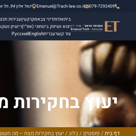
079-7292409
Emanuel@Trach-law.co.il
יגאל אלון 94, תל אביב - יפו, מגדלי אלון 2, קומה 4.
בית
אודות
דיני צבא
מקרקעין
עבירות תכנון
יצוא ושיווק ביטחוני (אפ"י)
רישיון נשק
ש
צור קשר
עברית
English
Русский
יעוץ בחקירות מ
דף בית
/
פוסטים
/
בלוג
/
יעוץ בחקירות מצח – מה חשוב 