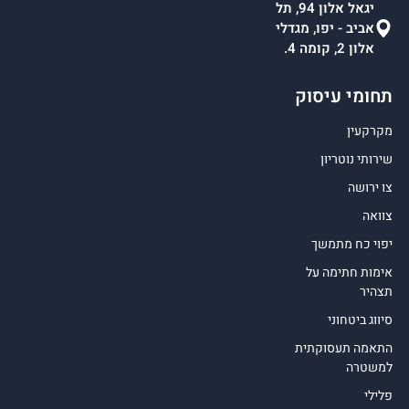
יגאל אלון 94, תל
אביב - יפו, מגדלי
אלון 2, קומה 4.
תחומי עיסוק
מקרקעין
שירותי נוטריון
צו ירושה
צוואה
יפוי כח מתמשך
אימות חתימה על
תצהיר
סיווג ביטחוני
התאמה תעסוקתית
למשטרה
פלילי