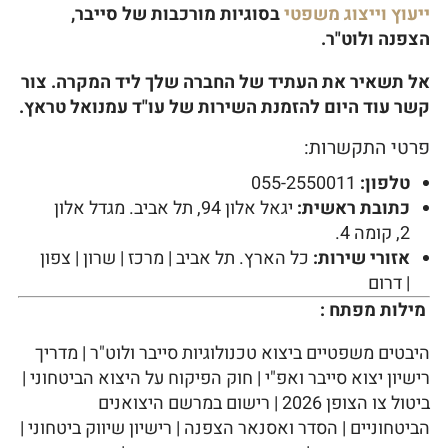
ייעוץ וייצוג משפטי
בסוגיות מורכבות של סייבר,
הצפנה ולוט"ר.
אל תשאיר את העתיד של החברה שלך ליד המקרה. צור
קשר עוד היום להזמנת השירות של עו"ד עמנואל טראץ.
פרטי התקשרות:
טלפון:
055-2550011
כתובת ראשית:
יגאל אלון 94, תל אביב. מגדל אלון
2, קומה 4.
אזורי שירות:
כל הארץ. תל אביב | מרכז | שרון | צפון
| דרום
מילות מפתח :
היבטים משפטיים ביצוא טכנולוגיות סייבר ולוט"ר | מדריך
רישיון יצוא סייבר ואפ"י | חוק הפיקוח על היצוא הביטחוני |
ביטול צו הצופן 2026 | רישום במרשם היצואנים
הביטחוניים | הסדר ואסנאר הצפנה | רישיון שיווק ביטחוני |