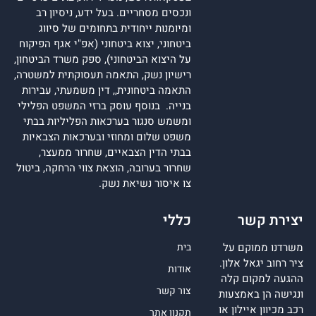
ונכסים מסחריים. בעל ידע, ניסיון רב
ומיומנות ייחודית בתחומים של סיווג
ביטחוני, יצוא ביטחוני (אפ"י אגף הפיקוח
על היצוא הביטחוני), ספק משרד הביטחון,
רישיון נשק, התאמה תעסוקתית למשטרה,
התאמה ביטחונית,, דין משמעתי, עבירות
בנייה. בנוסף עוסק ברזי המשפט הפלילי
ומשמש סנגור בערכאות הפליליות בבתי
משפט שלום ומחוזי ובערכאות הצבאיות
בבתי הדין הצבאיים, שחרור ממעצר,
שחרור בערובה, הוצאת צווי הרחקה, ביטול
צו איסור נשיאת נשק.
יצירת קשר
כללי
משרדנו ממוקם על
בית
ציר רחוב יגאל אלון.
אודות
ההגעה למקום קלה
צור קשר
ונגישה הן באמצעות
רכב מכיוון איילון או
תקנון אתר