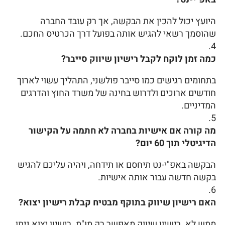
היועץ יכול להכין את הבקשה, אך רק עובד החברה
שהוסמך רשאי להגיש אותה בפועל דרך הכרטיס החכם.
כמה זמן לוקח לקבל רישיון שיווק סייבר?
בתחומים רגישים כמו סייבר פולשני, התהליך עשוי לארוך
חודשים ארוכים ולדרוש בחינה של משרד החוץ והדרגים
המדיניים.
מה קורה אם אישיות בחברה לא חתמה על הקישור
הדיגיטלי תוך 60 יום?
הבקשה באפ"י-נט תיחסם או תידחה, ויהיה עליכם להגיש
בקשה חדשה עבור אותה אישיות.
האם רישיון שיווק בתוקף מבטיח קבלת רישיון יצוא?
ממש לא. רישיון שיווק מאפשר רק מו"מ. רישיון יצוא ניתן