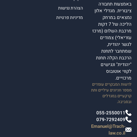
באמצעות תחבורה
הצהרת נגישות
ציבורית. מגדלי אלון
נמצאים במרחק
מדיניות פרטיות
הליכה של 7 דקות
מרכבת השלום (מרכז
עזריאלי) צמודים
לגשר יהודית,
שמתחבר לתחנת
הרכבת הקלה תחנת
"יהודית" ונגישים
לקווי אוטובוס
מרכזיים.
לרשות המבקרים עומדים
מספר חניונים עיליים ותת
קרקעיים במגדלים
ובסביבה.
055-2550011
079-7292409
Emanuel@Trach-
law.co.il