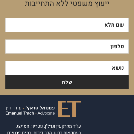
ייעוץ משפטי ללא התחייבות
שם מלא
טלפון
נושא
עו"ד מקרקעין ונדל"ן, נוטריון, המייצג
בעסקאות רכש, מכר דירות, בתים פרטיים