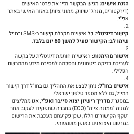
הזנת אישים:
מגיש הבקשה מזין את פרטי האישים
(דירקטורים, מנהלי שיווק, ממוני ציות) באזור האישי באתר
אפ"י.
קישור דיגיטלי:
כל אישיות מקבלת קישור ב-SMS ובמייל.
שימו לב: הקישור פעיל למשך 60 יום בלבד.
אישור מהימנות:
האישיות חותמת דיגיטלית על בקשה
לעריכת בדיקה ביטחונית והסכמה למסירת מידע מהמרשם
הפלילי.
אישים בחו"ל:
ניתן לבצע את התהליך גם בחו"ל דרך קישור
המייל, גם ללא מספר טלפון ישראלי.
במסגרת
מדריך רישיון יצוא סייבר ואפ"י
, אנו ממליצים
למנות "ממונה ציות" (ECO) בחברה שתפקידו לעקוב אחר
תוקף הקישורים הללו, שכן פקיעתם מעכבת את הרישום
במרשם היצואנים באופן משמעותי.