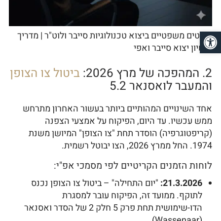
פתח סרגל נגישות
היבטים משפטיים ביצוא טכנולוגיות סייבר ולוט"ר | מדריך
רישיון יצוא סייבר ואפי
2. המהפכה של מרץ 2026:
ביטול צו הצופן
והמעבר לואסנאר 5.2
אחד השינויים המהותיים ביותר בעשור האחרון מתרחש
ממש עכשיו. עד היום, הפיקוח על אמצעי הצפנה
(קריפטוגרפיה) הוסדר תחת "צו הצופן" המיושן משנת
1974. החל ממרץ 2026, הצו יבוטל רשמית.
לוחות הזמנים הקריטיים לפי מסמכי אפ"י:
21.3.2026:
"יום התחילה" – ביטול צו הצופן נכנס
לתוקף. ממועד זה, הפיקוח עובר למסגרת
הדו-שימושית תחת פרק 5 חלק 2 של הסדר ואסנאר
(Wassenaar).