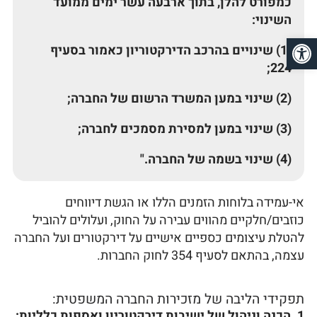
כמפורט להלן, בתוך ארבעה עשר ימים ממועד
השינוי:
פתח סרגל נגישות
(1) שינויים בהרכב הדירקטוריון כאמור בסעיף
224;
(2) שינוי במען המשרד הרשום של החברה;
(3) שינוי במען למסירת מסמכים לחברה;
(4) שינוי בשמה של החברה."
אי-עמידה בלוחות הזמנים הללו או הגשת דיווחים
כוזבים/חלקיים מהווים עבירה על החוק, ועלולים להוביל
להטלת עיצומים כספיים אישיים על דירקטורים ועל החברה
עצמה, בהתאם לסעיף 354 לחוק החברות.
תפקידי הליבה של מזכירות החברה המשפטית:
1. הכנה וניהול של ישיבות דירקטוריון ואספות כלליות: