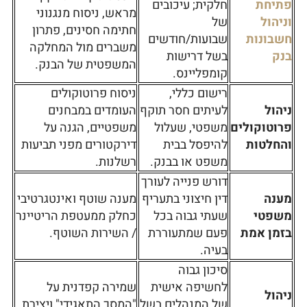
פתיחת
חלקית; עיכובים
מראש, ניסוח מנגנוני
וניהול
של
חתימה חסינים, פתרון
חשבונות
שבועות/חודשים
משברים מול המחלקה
בנק
בשל דרישות
המשפטית של הבנק.
קומפליינס.
רישום כללי,
ניסוח פרוטוקולים
ניהול
לעיתים חסר תוקף
העומדים במבחנים
פרוטוקולים
משפטי, שעלול
משפטיים, הגנה על
והחלטות
להיפסל בבית
דירקטורים מפני תביעות
משפט או בבנק.
רשלנות.
דורש פנייה לעורך
מענה
דין חיצוני בתעריף
מענה שוטף ואינטגרטיבי
משפטי
שעתי גבוה בכל
כחלק ממעטפת הריטיינר
בזמן אמת
פעם שמתעוררת
/ השירות השוטף.
בעיה.
סיכון גבוה
לחשיפה אישית
שמירה קפדנית על
ניהול
של המנהלים בשל
"המסך התאגידי" ויצירת