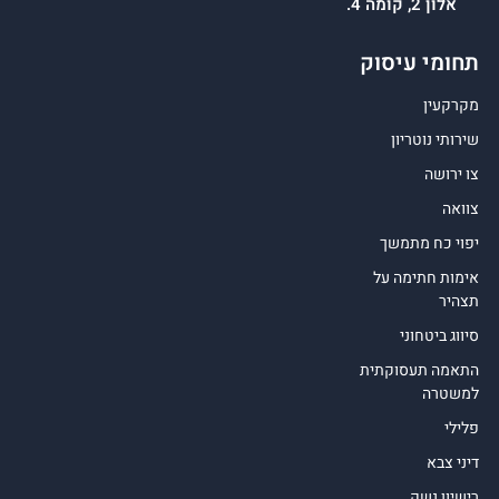
אלון 2, קומה 4.
תחומי עיסוק
מקרקעין
שירותי נוטריון
צו ירושה
צוואה
יפוי כח מתמשך
אימות חתימה על
תצהיר
סיווג ביטחוני
התאמה תעסוקתית
למשטרה
פלילי
דיני צבא
רישיון נשק