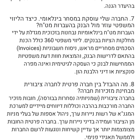
בהיעדר הגנה.
7. החברה שלי עוסקת במסחר בינלאומי. כיצד הליווי
המשפטי עוזר מול הבנק בהעברות מט"ח?
העברות מט"ח בינלאומיות נבחנות בזכוכית מגדלת על ידי
מחלקות הציות בבנקים. ליווי משפטי 360 כולל הכנת
הסכמים מסחריים מראש, ניסוח חשבוניות (Invoices)
בהתאם לדרישות הבנק, והמצאת חוות דעת משפטיות
הממחישות לבנק כי העסקה לגיטימית ואינה מפרה
סנקציות או דיני הלבנת הון.
8. מה ההבדל בין חברה פרטית לחברה ציבורית
מבחינת מזכירות חברה?
בחברה ציבורית (שמניותיה נסחרות בבורסה), חובות מזכיר
החברה מורכבות בהרבה וכוללות דיווחים מיידיים למערכת
המגנ"א של רשות ניירות ערך, ניהול אספות של בעלי מניות
מן הציבור ועמידה בדיני ניירות ערך. בחברה פרטית החובות
מצומצמות יותר אך עדיין קשיחות ונוגעות לרשם החברות
ולממשל תאגידי פנימי.