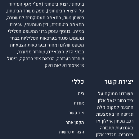
ביטחוני, יצוא ביטחוני (אפ"י אגף הפיקוח
על היצוא הביטחוני), ספק משרד הביטחון,
רישיון נשק, התאמה תעסוקתית למשטרה,
התאמה ביטחונית,, דין משמעתי, עבירות
בנייה. בנוסף עוסק ברזי המשפט הפלילי
ומשמש סנגור בערכאות הפליליות בבתי
משפט שלום ומחוזי ובערכאות הצבאיות
בבתי הדין הצבאיים, שחרור ממעצר,
שחרור בערובה, הוצאת צווי הרחקה, ביטול
צו איסור נשיאת נשק.
יצירת קשר
כללי
משרדנו ממוקם על
בית
ציר רחוב יגאל אלון.
אודות
ההגעה למקום קלה
צור קשר
ונגישה הן באמצעות
רכב מכיוון איילון או
תקנון אתר
באמצעות תחבורה
הצהרת נגישות
ציבורית. מגדלי אלון