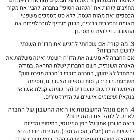
לאיסור הלבנת הון והמפקח על הבנקים (הוראה 411). הם
מחויבים לזהות את "הנהנה הסופי" בחברה, להבין את מקור
הכספים ואת מהות העסק. ללא סט מסמכים משפטי
מאומת והסברים ברורים, הבנק מעדיף לסרב לפתוח את
החשבון כדי להימנע מסיכון.
3. מה קורה אם שכחתי להגיש את הדו"ח השנתי
לרשם החברות?
אם החברה לא מגישה את הדו"ח השנתי ואינה משלמת את
האגרה השנתית, רשם החברות ישלח התראה. במידה
והמחדל לא יתוקן, החברה תוכרז כ"חברה מפרת חוק".
משמעות הדבר: קנסות כספיים מצטברים, חסימת
האפשרות לרשום שעבודים (מה שמונע קבלת אשראי
בנקאי) ועיצומים אישיים על הדירקטורים.
4. האם מנהל החשבונות או רואה החשבון של החברה
לא יכול לנהל את המזכירות?
רואה חשבון אמון על הפן הפיננסי, המיסויי והדיווח
לרשויות המס (מע"מ, מס הכנסה). מזכירות חברה היא
פונקציה משפטית-תאגידית מובהקת. רואי חשבון אינם