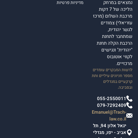
נמצאים במרחק
מדיניות פרטיות
הליכה של 7 דקות
מרכבת השלום (מרכז
עזריאלי) צמודים
לגשר יהודית,
שמתחבר לתחנת
הרכבת הקלה תחנת
"יהודית" ונגישים
לקווי אוטובוס
מרכזיים.
לרשות המבקרים עומדים
מספר חניונים עיליים ותת
קרקעיים במגדלים
ובסביבה.
055-2550011
079-7292409
Emanuel@Trach-
law.co.il
יגאל אלון 94, תל
אביב - יפו, מגדלי