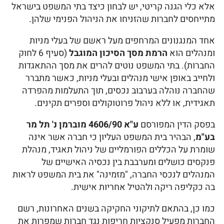
אלא כלי הגנה קריטי, יש לבחון כיצד בתי המשפט בישראל
מתייחסים לחברות שהזניחו את הניהול הפנימי שלהן.
אחד המנגנונים המרחפים מעל ראשם של בעלי מניות
ומנהלים הוא
הרמת מסך הסיכון המוגבל
(סעיף 6 לחוק
החברות). בתי המשפט נוטים להרים את מסך ההתאגדות
ולחייב באופן אישי מנהלים ובעלי מניות, כאשר מתברר
שהחברה נוהלה בערבוב נכסים, תוך התעלמות מהפרדה
תאגידית, או ללא ניהול פרוטוקולים וספרים תקינים.
בפסק הדין המפורסם
ע"א 4606/90 מוברמן נ' תל מר
בע"מ
, הבהיר בית המשפט העליון כי חברה אשר אינה
שומרת על הכללים הפורמליים של ניהול תאגיד, מנהלת
פנקסים כושלים ומערבבת בין נכסיה האישיים של
המנהלים לנכסי החברה, "מזמינה" את בית המשפט לראות
בה כקליפה ריקה ולהטיל אחריות אישית.
כמו כן, בהתאם לתיקוני החקיקה בשנים האחרונות, רשם
החברות מפעיל סנקציות חריפות נגד חברות שמפרות את