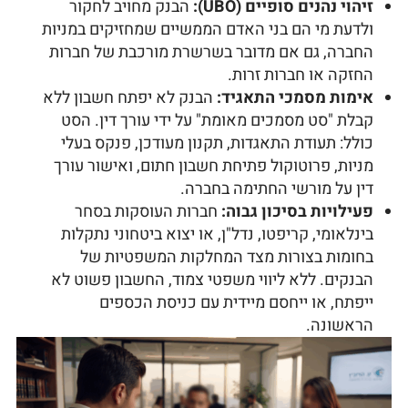
זיהוי נהנים סופיים (UBO):
הבנק מחויב לחקור
ולדעת מי הם בני האדם הממשיים שמחזיקים במניות
החברה, גם אם מדובר בשרשרת מורכבת של חברות
החזקה או חברות זרות.
אימות מסמכי התאגיד:
הבנק לא יפתח חשבון ללא
קבלת "סט מסמכים מאומת" על ידי עורך דין. הסט
כולל: תעודת התאגדות, תקנון מעודכן, פנקס בעלי
מניות, פרוטוקול פתיחת חשבון חתום, ואישור עורך
דין על מורשי החתימה בחברה.
פעילויות בסיכון גבוה:
חברות העוסקות בסחר
בינלאומי, קריפטו, נדל"ן, או יצוא ביטחוני נתקלות
בחומות בצורות מצד המחלקות המשפטיות של
הבנקים. ללא ליווי משפטי צמוד, החשבון פשוט לא
ייפתח, או ייחסם מיידית עם כניסת הכספים
הראשונה.