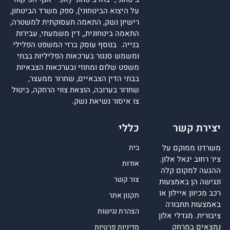
על היצוא הביטחוני), ספק משרד הביטחון,
רישיון נשק, התאמה תעסוקתית למשטרה,
התאמה ביטחונית,, דין משמעתי, עבירות
בנייה. בנוסף עוסק ברזי המשפט הפלילי
ומשמש סנגור בערכאות הפליליות בבתי
משפט שלום ומחוזי ובערכאות הצבאיות
בבתי הדין הצבאיים, שחרור ממעצר,
שחרור בערובה, הוצאת צווי הרחקה, ביטול
צו איסור נשיאת נשק.
יצירת קשר
כללי
משרדנו ממוקם על
בית
ציר רחוב יגאל אלון.
אודות
ההגעה למקום קלה
צור קשר
ונגישה הן באמצעות
רכב מכיוון איילון או
תקנון אתר
באמצעות תחבורה
הצהרת נגישות
ציבורית. מגדלי אלון
נמצאים במרחק
מדיניות פרטיות