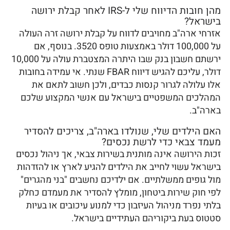
מהן חובות הדיווח שלי ל-IRS לאחר קבלת ירושה
בישראל?
אזרחי ארה"ב מחויבים לדווח על קבלת ירושה זרה העולה
על 100,000 דולר באמצעות טופס 3520. בנוסף, אם
ירשתם חשבון בנק שבו היתרה המצטברת עולה על 10,000
דולר, עליכם להגיש דיווח FBAR שנתי. אי עמידה בחובות
אלו עלולה לגרור קנסות כבדים, ולכן חשוב לתאם את
המהלכים המשפטיים בישראל עם אנשי המקצוע שלכם
בארה"ב.
האם הילדים שלי, שנולדו בארה"ב, צריכים להסדיר
מעמד צבאי כדי לרשת נכסים?
זכות הירושה אינה מותנית בשירות צבאי, אך ניהול נכסים
בישראל עשוי לחייב את הילדים להגיע לארץ או להזדהות
מול גופים ממשלתיים. אם ילדיכם נחשבים "בני מהגרים"
לפי חוק שירות ביטחון, מומלץ להסדיר את מעמדם כחלק
בלתי נפרד מניהול העיזבון כדי למנוע עיכובים או בעיות
סטטוס בעת ביקוריהם העתידיים בישראל.