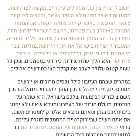
חשוב להבחין בין שני מסלולים עיקריים: בקשה לצו ירושה,
המוגשת כאשר המנוח לא הותיר צוואה, ובקשה לצו קיום
צוואה, המוגשת כאשר קיימת צוואה תקפה. אם המנוח
התגורר בארה"ב בעת פטירתו, הרשם הישראלי ידרוש חוות
דעת דין זר. זהו מסמך משפטי מורכב שנכתב על ידי מומחה,
המסביר לרשויות בישראל את חוקי הירושה במדינה שבה
חי המנוח, כמו ניו יורק, קליפורניה או פלורידה. הוצאת
צו ירושה
היא הליך שדורש דיוק כירורגי במסמכים, שכן כל
טעות קטנה עלולה לעכב את קבלת הצו בחודשים ארוכים.
במקרים שבהם העיזבון כולל נכסים מרובים או יורשים
מסוכסכים, מינוי מנהל עיזבון הופך להכרחי. מנהל העיזבון
משמש כזרוע הביצועית שלכם בישראל; הוא שומר על
הנכסים, משלם חובות של העיזבון ומוודא שאיש לא יפגע
בזכויותיכם בזמן שאתם נמצאים אלפי קילומטרים משם.
אם אתם חשים שביורוקרטיית המסמכים סוגרת עליכם,
כדאי
לבצע בדיקה ראשונית של המסמכים שבידיכם
כדי
למנוע דחיות מיותרות מצד הרשויות.