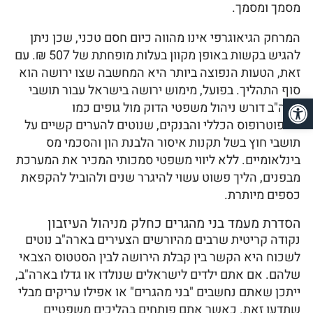
מסמך ומסמך.
המרחק הגיאוגרפי אינו מהווה כיום חסם טכני, שכן ניתן
להגיש בקשות באופן מקוון בעלות מופחתת של 507 ₪. עם
זאת, הטעות הנפוצה ביותר היא המחשבה שצו ירושה הוא
סוף התהליך. בפועל, מימוש ירושה בישראל עבור תושבי
פתח סרגל נגישות
ארה"ב דורש ניהול משפטי הדוק מול גופים כמו
האפוטרופוס הכללי והבנקים, שנוטים להערים קשיים על
תושבי חוץ בשל תקנות איסור הלבנת הון והסכמי מס
בינלאומיים. ללא ליווי משפטי סמכותי המכיר את המערכת
מבפנים, הליך פשוט עשוי להיגרר שנים ולהוביל להקפאת
כספים מיותרת.
הסדרת מעמד בני מהגרים כחלק מניהול העיזבון
נקודה קריטית שרבים מהיורשים הצעירים בארה"ב נוטים
לשכוח היא הקשר בין קבלת הירושה לבין הסטטוס הצבאי
שלהם. אם אתם ילדים לישראלים שנולדו או גדלו בארה"ב,
ייתכן שאתם נחשבים "בני מהגרים" או אפילו עריקים מבלי
שתדעו זאת. כאשר אתם פותחים בהליכים משפטיים