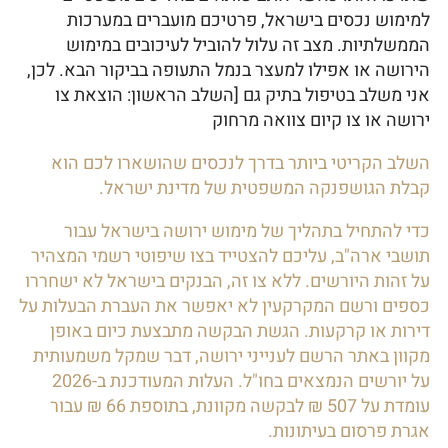
למימוש נכסים בישראל, פרטיכם מועברים במערכות
הממשלתיות. מצב זה עלול להוביל לעיכובים במימוש
הירושה או אפילו למעצר בנמל התעופה בביקור הבא. לכן,
אני משלב בטיפול בתיק גם [השלב הראשון: הוצאת צו
ירושה או צו קיום צוואה מרחוק
השלב הקריטי ביותר בדרך לנכסים שהושארו לכם הוא
קבלת הגושפנקה המשפטית של מדינת ישראל.
כדי להתחיל בתהליך של מימוש ירושה בישראל עבור
תושבי ארה"ב, עליכם להצטייד בצו שיפוטי רשמי המצהיר
על זהות היורשים. ללא צו זה, הבנקים בישראל לא ישחררו
כספים ורשם המקרקעין לא יאפשר את העברת הבעלות על
דירות או קרקעות. הגשת הבקשה מתבצעת כיום באופן
מקוון באתר הרשם לענייני ירושה, דבר שמקל משמעותית
על יורשים הנמצאים בחו"ל. העלות המעודכנת ב-2026
עומדת על 507 ₪ לבקשה מקוונת, בתוספת 66 ₪ עבור
אגרת פרסום בעיתונות.