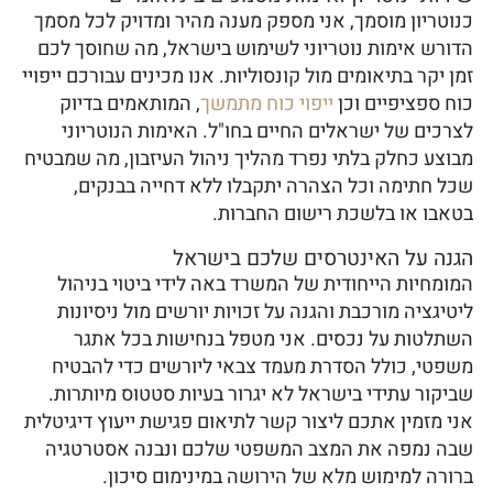
כנוטריון מוסמך, אני מספק מענה מהיר ומדויק לכל מסמך
הדורש אימות נוטריוני לשימוש בישראל, מה שחוסך לכם
זמן יקר בתיאומים מול קונסוליות. אנו מכינים עבורכם ייפויי
כוח ספציפיים וכן
ייפוי כוח מתמשך
, המותאמים בדיוק
לצרכים של ישראלים החיים בחו"ל. האימות הנוטריוני
מבוצע כחלק בלתי נפרד מהליך ניהול העיזבון, מה שמבטיח
שכל חתימה וכל הצהרה יתקבלו ללא דחייה בבנקים,
בטאבו או בלשכת רישום החברות.
הגנה על האינטרסים שלכם בישראל
המומחיות הייחודית של המשרד באה לידי ביטוי בניהול
ליטיגציה מורכבת והגנה על זכויות יורשים מול ניסיונות
השתלטות על נכסים. אני מטפל בנחישות בכל אתגר
משפטי, כולל הסדרת מעמד צבאי ליורשים כדי להבטיח
שביקור עתידי בישראל לא יגרור בעיות סטטוס מיותרות.
אני מזמין אתכם ליצור קשר לתיאום פגישת ייעוץ דיגיטלית
שבה נמפה את המצב המשפטי שלכם ונבנה אסטרטגיה
ברורה למימוש מלא של הירושה במינימום סיכון.