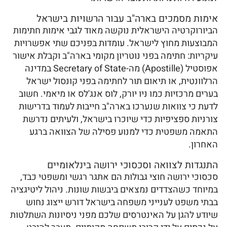
אימות מסמכים בארה"ב עבור הרשויות בישראל
הביורוקרטיה הישראלית נוקשה מאוד לגבי אימות חתימות
המבוצעות מחוץ לישראל. עומדות בפניכם שתי אפשרויות
עיקריות: חתימה בפני נוטריון מקומי בארה"ב וקבלת אישור
אפוסטיל (Apostille) מה-Secretary of State במדינה
הרלוונטית, או תיאום תור לחתימה בפני קונסול ישראל
בערים מרכזיות כמו ניו יורק, לוס אנג'לס או מיאמי. חשוב
לדעת כי צוואות שנערכו בארה"ב חייבות לעמוד בדרישות
צורניות ספציפיות כדי שיוכרו בישראל, ולעיתים נדרשת
התאמה משפטית כדי למנוע פסילה של הצוואה ברגע
האחרון.
התנגדות לצוואה וסכסוכי ירושה בינלאומיים
סכסוכי ירושה חוצי גבולות הם אתגר רגשי ומשפטי כבד,
במיוחד כשהצדדים נמצאים ביבשות שונות. ניהול ליטיגציה
בבתי משפט לענייני משפחה בישראל דורש ייצוג נחוש
שיודע להגן על האינטרסים שלכם מפני ניסיונות השתלטות