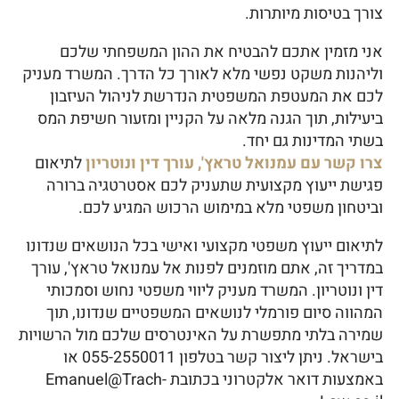
צורך בטיסות מיותרות.
אני מזמין אתכם להבטיח את ההון המשפחתי שלכם
וליהנות משקט נפשי מלא לאורך כל הדרך. המשרד מעניק
לכם את המעטפת המשפטית הנדרשת לניהול העיזבון
ביעילות, תוך הגנה מלאה על הקניין ומזעור חשיפת המס
בשתי המדינות גם יחד.
צרו קשר עם עמנואל טראץ', עורך דין ונוטריון
לתיאום
פגישת ייעוץ מקצועית שתעניק לכם אסטרטגיה ברורה
וביטחון משפטי מלא במימוש הרכוש המגיע לכם.
לתיאום ייעוץ משפטי מקצועי ואישי בכל הנושאים שנדונו
במדריך זה, אתם מוזמנים לפנות אל עמנואל טראץ', עורך
דין ונוטריון. המשרד מעניק ליווי משפטי נחוש וסמכותי
המהווה סיום פורמלי לנושאים המשפטיים שנדונו, תוך
שמירה בלתי מתפשרת על האינטרסים שלכם מול הרשויות
בישראל. ניתן ליצור קשר בטלפון 055-2550011 או
באמצעות דואר אלקטרוני בכתובת Emanuel@Trach-