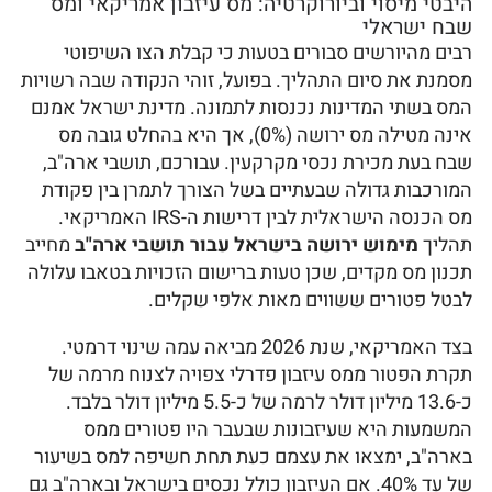
היבטי מיסוי וביורוקרטיה: מס עיזבון אמריקאי ומס
שבח ישראלי
רבים מהיורשים סבורים בטעות כי קבלת הצו השיפוטי
מסמנת את סיום התהליך. בפועל, זוהי הנקודה שבה רשויות
המס בשתי המדינות נכנסות לתמונה. מדינת ישראל אמנם
אינה מטילה מס ירושה (0%), אך היא בהחלט גובה מס
שבח בעת מכירת נכסי מקרקעין. עבורכם, תושבי ארה"ב,
המורכבות גדולה שבעתיים בשל הצורך לתמרן בין פקודת
מס הכנסה הישראלית לבין דרישות ה-IRS האמריקאי.
תהליך
מימוש ירושה בישראל עבור תושבי ארה"ב
מחייב
תכנון מס מקדים, שכן טעות ברישום הזכויות בטאבו עלולה
לבטל פטורים ששווים מאות אלפי שקלים.
בצד האמריקאי, שנת 2026 מביאה עמה שינוי דרמטי.
תקרת הפטור ממס עיזבון פדרלי צפויה לצנוח מרמה של
כ-13.6 מיליון דולר לרמה של כ-5.5 מיליון דולר בלבד.
המשמעות היא שעיזבונות שבעבר היו פטורים ממס
בארה"ב, ימצאו את עצמם כעת תחת חשיפה למס בשיעור
של עד 40%. אם העיזבון כולל נכסים בישראל ובארה"ב גם