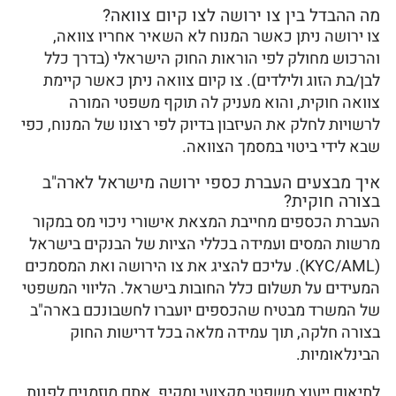
מה ההבדל בין צו ירושה לצו קיום צוואה?
צו ירושה ניתן כאשר המנוח לא השאיר אחריו צוואה,
והרכוש מחולק לפי הוראות החוק הישראלי (בדרך כלל
לבן/בת הזוג ולילדים). צו קיום צוואה ניתן כאשר קיימת
צוואה חוקית, והוא מעניק לה תוקף משפטי המורה
לרשויות לחלק את העיזבון בדיוק לפי רצונו של המנוח, כפי
שבא לידי ביטוי במסמך הצוואה.
איך מבצעים העברת כספי ירושה מישראל לארה"ב
בצורה חוקית?
העברת הכספים מחייבת המצאת אישורי ניכוי מס במקור
מרשות המסים ועמידה בכללי הציות של הבנקים בישראל
(KYC/AML). עליכם להציג את צו הירושה ואת המסמכים
המעידים על תשלום כלל החובות בישראל. הליווי המשפטי
של המשרד מבטיח שהכספים יועברו לחשבונכם בארה"ב
בצורה חלקה, תוך עמידה מלאה בכל דרישות החוק
הבינלאומיות.
לתיאום ייעוץ משפטי מקצועי ומקיף, אתם מוזמנים לפנות