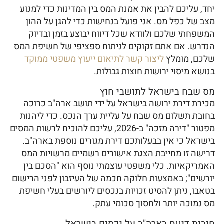
יחד, עליכם להבין את אמנת המס בין המדינות כדי למנוע
מצב של כפל מס. אני פועל בנחישות כדי להגן על ההון
המשפחתי שלכם ולוודא שכל דיווח יבוצע בזמן ובדיוק
הנדרש. אם אתם זקוקים לניתוח ספציפי של חשיפת המס
שלכם, מומלץ
ליצור קשר לתיאום ייעוץ משפטי ממוקד
בנושא מיסוי ירושות חוצות גבולות.
מס שבח בישראל לתושבי חוץ
מכירת דירת ירושה בישראל על ידי תושב ארה"ב כרוכה
בחובת תשלום מס שבח על עליית ערך הנכס. כדי ליהנות
מפטור "דירה מזכה" ב-2026, עליכם להוכיח לרשות המסים
בישראל כי אין בבעלותכם דירת מגורים נוספת בארה"ב.
דרישה זו מחייבת הצגת אישורים רשמיים מרשויות המס
האמריקאיות. כלי משפטי עוצמתי נוסף הוא "הסכם בין
יורשים"; באמצעות חלוקה חכמה של העיזבון לפני הרישום
בטאבו, ניתן להסיט זכויות בנכסים ליורשים בעלי חשיפת
מס נמוכה יותר ולחסוך סכומי עתק.