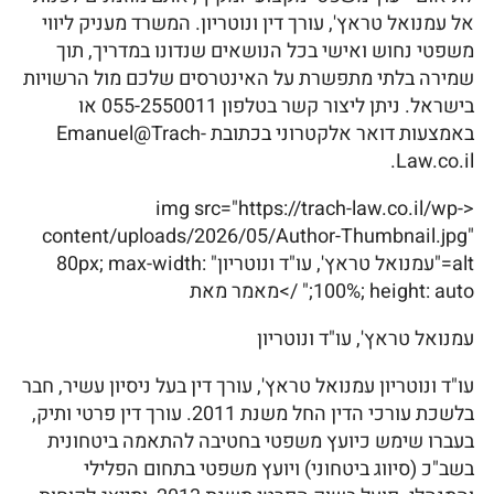
אל עמנואל טראץ', עורך דין ונוטריון. המשרד מעניק ליווי
משפטי נחוש ואישי בכל הנושאים שנדונו במדריך, תוך
שמירה בלתי מתפשרת על האינטרסים שלכם מול הרשויות
בישראל. ניתן ליצור קשר בטלפון 055-2550011 או
באמצעות דואר אלקטרוני בכתובת Emanuel@Trach-
Law.co.il.
<img src="https://trach-law.co.il/wp-
content/uploads/2026/05/Author-Thumbnail.jpg"
alt="עמנואל טראץ', עו"ד ונוטריון" 80px; max-width:
100%; height: auto;" />מאמר מאת
עמנואל טראץ', עו"ד ונוטריון
עו"ד ונוטריון עמנואל טראץ', עורך דין בעל ניסיון עשיר, חבר
בלשכת עורכי הדין החל משנת 2011. עורך דין פרטי ותיק,
בעברו שימש כיועץ משפטי בחטיבה להתאמה ביטחונית
בשב"כ (סיווג ביטחוני) ויועץ משפטי בתחום הפלילי