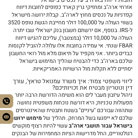
חובות דיווח בארה"ב על נכסים בישראל
אזרחי ארה"ב ומחזיקי גרין קארד כפופים לחובות דיווח
קפדניות על נכסים מחוץ לארה"ב. קבלת ירושה מישראל
בשווי העולה על 100,000 דולר מחייבת הגשת טופס 3520
ל-IRS. בנוסף, אם ירשתם חשבון בנק ישראלי שבו יתרה
העולה על 10,000 דולר (במצטבר), עליכם להגיש דיווח
FBAR שנתי. אי עמידה בחובות אלו עלולה להוביל לקנסות
כבדים ביותר. אני מקפיד על תיאום מלא מול רואי החשבון
שלכם בארה"ב כדי להבטיח שהליך המימוש בישראל
יסתיים ללא תקלות מול הרשויות האמריקאיות.
ליווי משפטי צמוד: איך משרד עמנואל טראץ', עורך
דין ונוטריון מבטיח את זכויותיכם?
ניהול עיזבון מעבר לים הוא משימה הדורשת הרבה יותר
מפעולות טכניות; היא דורשת נוכחות משפטית נחושה
שתהווה עבורכם "עיניים" בשטח ותבטיח שהאינטרסים
שלכם לא ייפגעו בשל המרחק. תהליך של
מימוש ירושה
בישראל עבור תושבי ארה"ב
עשוי להיות רצוף מוקשים
רגולטוריים, החל מדרישות הציות המחמירות של הבנקים