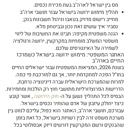
מס בין ישראל לארה"ב בעת מכירת נכסים.
תהליך מימוש ירושה בישראל עבור תושבי ארה"ב
מחייב רישום מדויק בטאבו וניהול חשבונות בנק;
נסביר איך עושים זאת נכון ובביטחון מלא.
הגנה משפטית מקיפה: תבינו את החשיבות של ליווי
משפטי המשלב מומחיות במקרקעין, ירושה ורגולציה
לשמירה על האינטרסים שלכם.
האתגר המשפטי: מימוש ירושה בישראל כשמרכז
החיים בארה"ב
בשנת 2026, המציאות המשפטית עבור ישראלים החיים
בחו"ל הפכה למתקדמת יותר, אך גם למורכבת פי כמה.
למרות שהמערכת הישראלית עברה דיגיטציה נרחבת,
הדרישות הפרוצדורליות מתושבי חוץ רק הולכות ומחמירות.
הבסיס לכל התהליך נשען על ה-
חוק הירושה
, אשר קובע
כיצד יחולק עיזבון של אדם שהותיר נכסים בישראל.
עבורכם, תושבי ארה"ב, האתגר הוא כפול; עליכם לנווט בין
מערכת משפט זרה לבין רשויות בישראל, כל זאת בזמן
שהבנקים ורשם המקרקעין דורשים דיוק אבסולוטי בכל