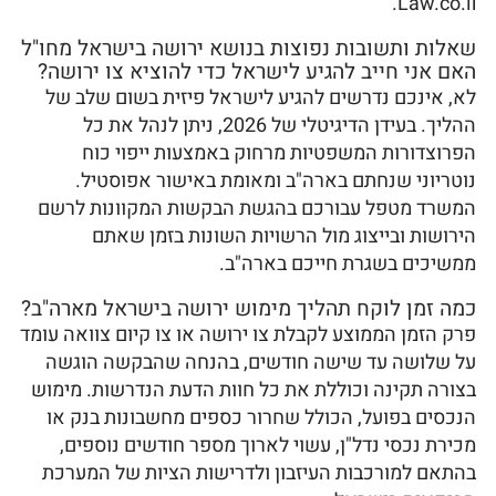
Law.co.il.
שאלות ותשובות נפוצות בנושא ירושה בישראל מחו"ל
האם אני חייב להגיע לישראל כדי להוציא צו ירושה?
לא, אינכם נדרשים להגיע לישראל פיזית בשום שלב של
ההליך. בעידן הדיגיטלי של 2026, ניתן לנהל את כל
הפרוצדורות המשפטיות מרחוק באמצעות ייפוי כוח
נוטריוני שנחתם בארה"ב ומאומת באישור אפוסטיל.
המשרד מטפל עבורכם בהגשת הבקשות המקוונות לרשם
הירושות ובייצוג מול הרשויות השונות בזמן שאתם
ממשיכים בשגרת חייכם בארה"ב.
כמה זמן לוקח תהליך מימוש ירושה בישראל מארה"ב?
פרק הזמן הממוצע לקבלת צו ירושה או צו קיום צוואה עומד
על שלושה עד שישה חודשים, בהנחה שהבקשה הוגשה
בצורה תקינה וכוללת את כל חוות הדעת הנדרשות. מימוש
הנכסים בפועל, הכולל שחרור כספים מחשבונות בנק או
מכירת נכסי נדל"ן, עשוי לארוך מספר חודשים נוספים,
בהתאם למורכבות העיזבון ולדרישות הציות של המערכת