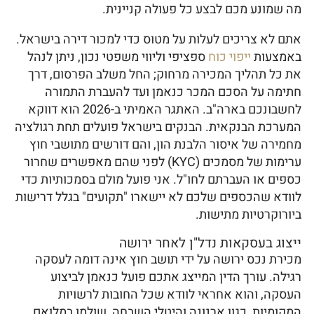
מה שמונע מכם לבצע כל פעולה קניינית.
אתם לא צריכים לעלות על מטוס כדי למכור דירה בישראל.
באמצעות
ייפוי כוח
ספציפי וליווי משפטי נכון, ניתן לנהל
את כל תהליך המכירה מרחוק; החל משלב הפרסום, דרך
חתימה על הסכם המכר כנאמן ועד להעברת התמורה
לחשבונכם בארה"ב. האתגר האמיתי ב-2026 הוא דווקא
המערכת הבנקאית. הבנקים בישראל פועלים תחת רגולציה
מחמירה של איסור הלבנת הון, והם דורשים מתושבי חוץ
ערימות של מסמכים (KYC) לפני שהם מאפשרים שחרור
כספים או העברתם לחו"ל. אני פועל מולם בסמכותיות כדי
לוודא שהכספים שלכם לא יישארו "תקועים" בגלל דרישות
ביורוקרטיות מתישות.
ייצוג בעסקאות נדל"ן לאחר ירושה
מכירת נכס ירושה על ידי תושב חוץ אינה דומה לעסקה
רגילה. עורך הדין המייצג אתכם פועל כנאמן לביצוע
העסקה, והוא אחראי לוודא שכל החובות לרשויות
המקומיות, כגון ארנונה והיטלי השבחה, שולמו במלואם.