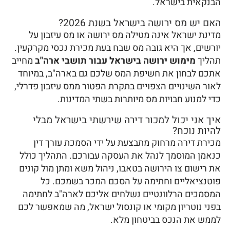
הבנקאית בישראל.
האם יש מס ירושה בישראל בשנת 2026?
מדינת ישראל אינה מטילה מס ירושה או מס עיזבון על
יורשים, אך היא גובה מס שבח בעת מכירת נכסי מקרקעין.
תהליך
מימוש ירושה בישראל עבור תושבי ארה"ב
מחייב
אתכם לבחון את חשיפת המס שלכם גם בארה"ב, במיוחד
לאור השינויים הצפויים בתקרת הפטור ממס עיזבון פדרלי,
כדי למנוע חבויות מס מיותרות בשתי המדינות.
איך אני יכול למכור דירה שירשתי בישראל מבלי
להיות נוכח?
מכירת דירה מרחוק מתבצעת על ידי הסמכת עורך דין
כנאמן המוסמך לנהל את העסקה עבורכם. התהליך כולל
את רישום צו הירושה בטאבו, ניהול משא ומתן מול קונים
פוטנציאליים וחתימה על הסכם המכר בשמכם. כל
המסמכים הרלוונטיים נשלחים אליכם לארה"ב לחתימה
בפני נוטריון מקומי או קונסול ישראל, מה שמאפשר לכם
לממש את הנכס בביטחון מלא.