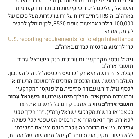
על נכסים על ידי קרובי משפחה מקומיים. מעבר להיבט
הישראלי, עליכם לזכור כי קיימות חובות דיווח קפדניות
בארה"ב. ה-IRS מחייב דיווח על ירושות זרות מעל סכום של
100,000 דולר באמצעות טופס 3520, לכן מומלץ להכיר
לעומק את ה-
U.S. reporting requirements for foreign inheritance
כדי להימנע מקנסות כבדים בארה"ב.
ניהול נכסי מקרקעין וחשבונות בנק בישראל עבור
תושבי ארה"ב
קבלת צו הירושה היא רק "כרטיס הכניסה" לניהול העיזבון.
השלב המעשי, שבו הנכסים הופכים לרכושכם הרשום או
לכסף נזיל, דורש עבודה סיזיפית מול פנקסי המקרקעין
והמערכת הבנקאית. תהליך
מימוש ירושה בישראל עבור
תושבי ארה"ב
מחייב אתכם קודם כל לרשום את הצו
בטאבו או ברשות מקרקעי ישראל (רמ"י). זהו הליך טכני
לכאורה, אך הוא מהווה את הבסיס המשפטי לכל פעולה
עתידית, בין אם מדובר בהשכרת הנכס ובין אם במכירתו.
ללא רישום תקין, הנכס נותר "קפוא" תחת שמו של המנוח,