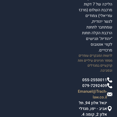
הליכה של 7 דקות
מרכבת השלום (מרכז
עזריאלי) צמודים
לגשר יהודית,
שמתחבר לתחנת
הרכבת הקלה תחנת
"יהודית" ונגישים
לקווי אוטובוס
מרכזיים.
לרשות המבקרים עומדים
מספר חניונים עיליים ותת
קרקעיים במגדלים
ובסביבה.
055-2550011
079-7292409
Emanuel@Trach-
law.co.il
יגאל אלון 94, תל
אביב - יפו, מגדלי
אלון 2, קומה 4.