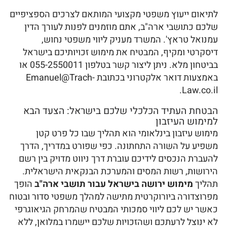
לתיאום ייעוץ משפטי מקצועי המותאם לצרכים הספציפיים
שלכם כתושבי ארה"ב, אתם מוזמנים לפנות לעורך הדין
עמנואל טראץ'. המשרד מעניק ליווי משפטי נחוש,
דיסקרטי ומקיף, המבטיח את מימוש זכויותיכם בישראל
בביטחון מלא. ניתן ליצור קשר בטלפון 055-2550011 או
באמצעות דואר אלקטרוני בכתובת Emanuel@Trach-
Law.co.il.
הבטחת העתיד הכלכלי שלכם בישראל: הצעד הבא
למימוש העיזבון
מימוש עיזבון בינלאומי הוא תהליך שבו כל פרט קטן
משפיע על השורה התחתונה. כפי שפורט במדריך, הדרך
להעברת הנכסים לידיכם עוברת דרך ניווט מדויק בין רשם
הירושות, רשות המסים והמערכת הבנקאית הישראלית.
תהליך
מימוש ירושה בישראל עבור תושבי ארה"ב
הופך
מפרוצדורה ביורוקרטית מתישה למהלך משפטי סדור ובטוח
כאשר יש לכם ליווי סמכותי המבטיח שהמרחק הגיאוגרפי
לא ינוצל לרעתכם ושהזכויות שלכם יישמרו במלואן, ללא