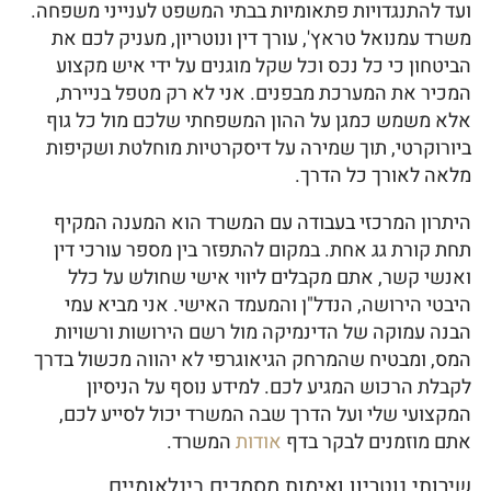
ועד להתנגדויות פתאומיות בבתי המשפט לענייני משפחה.
משרד עמנואל טראץ', עורך דין ונוטריון, מעניק לכם את
הביטחון כי כל נכס וכל שקל מוגנים על ידי איש מקצוע
המכיר את המערכת מבפנים. אני לא רק מטפל בניירת,
אלא משמש כמגן על ההון המשפחתי שלכם מול כל גוף
ביורוקרטי, תוך שמירה על דיסקרטיות מוחלטת ושקיפות
מלאה לאורך כל הדרך.
היתרון המרכזי בעבודה עם המשרד הוא המענה המקיף
תחת קורת גג אחת. במקום להתפזר בין מספר עורכי דין
ואנשי קשר, אתם מקבלים ליווי אישי שחולש על כלל
היבטי הירושה, הנדל"ן והמעמד האישי. אני מביא עמי
הבנה עמוקה של הדינמיקה מול רשם הירושות ורשויות
המס, ומבטיח שהמרחק הגיאוגרפי לא יהווה מכשול בדרך
לקבלת הרכוש המגיע לכם. למידע נוסף על הניסיון
המקצועי שלי ועל הדרך שבה המשרד יכול לסייע לכם,
אתם מוזמנים לבקר בדף
אודות
המשרד.
שירותי נוטריון ואימות מסמכים בינלאומיים