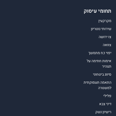
תחומי עיסוק
מקרקעין
שירותי נוטריון
צו ירושה
צוואה
יפוי כח מתמשך
אימות חתימה על
תצהיר
סיווג ביטחוני
התאמה תעסוקתית
למשטרה
פלילי
דיני צבא
רישיון נשק