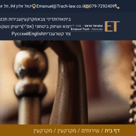
079-7292409
Emanuel@Trach-law.co.il
יגאל אלון 94, תל אביב - יפו, מגדלי אלון 2, קומה 4.
בית
אודות
דיני צבא
מקרקעין
עבירות תכנון
יצוא ושיווק ביטחוני (אפ"י)
רישיון נשק
ש
צור קשר
עברית
English
Русский
דף בית
/
שירותים
/
מקרקעין
/
מקרקעין