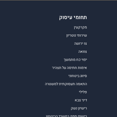
תחומי עיסוק
מקרקעין
שירותי נוטריון
צו ירושה
צוואה
יפוי כח מתמשך
אימות חתימה על תצהיר
סיווג ביטחוני
התאמה תעסוקתית למשטרה
פלילי
דיני צבא
רישיון נשק
רישום ספק במשרד הביטחון