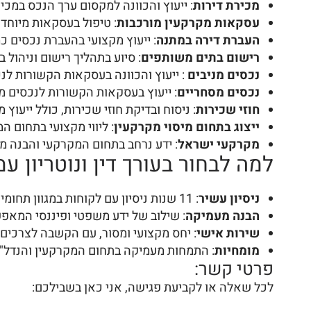
מכירת דירות
: ייעוץ והכוונה למקסום ערך הנכס במכי
עסקאות מקרקעין מורכבות
: טיפול בעסקאות מיוחדו
העברת דירה במתנה
: ייעוץ מקצועי בהעברת נכסים כ
רישום בתים משותפים
: סיוע בתהליך רישום וניהול 
נכסים מניבים
: ייעוץ והכוונה בעסקאות הקשורות לנ
נכסים מסחריים
: ייעוץ בעסקאות הקשורות לנכסים מ
חוזי שכירות
: ניסוח ובדיקת חוזי שכירות, כולל ייעוץ
ייצוג בתחום מיסוי מקרקעין
: ליווי מקצועי בתחום המי
מקרקעי ישראל
: ידע נרחב בתחום המקרקעי והבנה מ
למה לבחור בעורך דין ונוטריון עמ
ניסיון עשיר
: 11 שנות ניסיון עם לקוחות במגוון תחומים, מאות לקוחות מרוצים, עמנואל יודע כיצד לנהל מקרים מורכבים ולספק תוצאות מיטביות.
הבנה מעמיקה
: שילוב של ידע משפטי ופיננסי המאפ
שירות אישי
: יחס מקצועי ומסור, עם הקשבה לצרכים 
מומחיות
: התמחות מעמיקה בתחום המקרקעין והנדל"
פרטי קשר:
לכל שאלה או לקביעת פגישה, אני כאן בשבילכם: