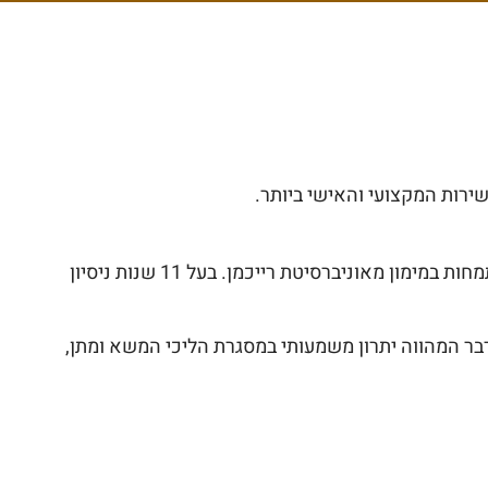
שירות המקצועי והאישי ביותר.
עורך דין ונוטריון מוסמך, בוגר תואר שני במשפטים מאוניברסיטת תל אביב, ותואר ראשון במשפטים ובמנהל עסקים עם התמחות במימון מאוניברסיטת רייכמן. בעל 11 שנות ניסיון
דבר המהווה יתרון משמעותי במסגרת הליכי המשא ומתן,