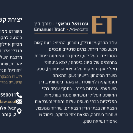
יצירת קש
משרדנו ממוקם
ההגעה למקום
עו"ד מקרקעין ונדל"ן, נוטריון, המייצג בעסקאות
מכיוון איילו
רכש, מכר דירות, בתים פרטיים ונכסים
מסחריים. בעל ידע, ניסיון רב ומיומנות ייחודית
מרכבת השלום
בתחומים של סיווג ביטחוני, יצוא ביטחוני
יהודית, שמת
(אפ"י אגף הפיקוח על היצוא הביטחוני), ספק
"יהודית" ונג
משרד הביטחון, רישיון נשק, התאמה
לרשות המבקרים
תעסוקתית למשטרה, התאמה ביטחונית,, דין
קרקעיים במגדל
משמעתי, עבירות בנייה. בנוסף עוסק ברזי
המשפט הפלילי ומשמש סנגור בערכאות
2550011
הפליליות בבתי משפט שלום ומחוזי ובערכאות
aw.co.il
הצבאיות בבתי הדין הצבאיים, שחרור ממעצר,
שחרור בערובה, הוצאת צווי הרחקה, ביטול צו
2, קומה 4.
איסור נשיאת נשק.