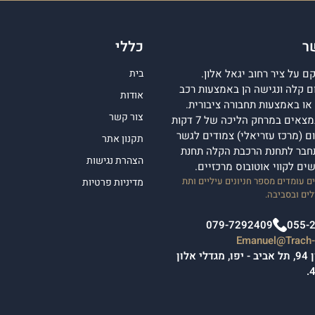
ר
כללי
 על ציר רחוב יגאל אלון.
בית
 קלה ונגישה הן באמצעות רכב
אודות
ן או באמצעות תחבורה ציבורית.
צור קשר
מגדלי אלון נמצאים במרחק הליכה של 7 דקות
 (מרכז עזריאלי) צמודים לגשר
תקנון אתר
חבר לתחנת הרכבת הקלה תחנת
הצהרת נגישות
ישים לקווי אוטובוס מרכזיים.
 עומדים מספר חניונים עיליים ותת
מדיניות פרטיות
ים ובסביבה.
079-7292409
055-
Emanuel@Trach-l
יגאל אלון 94, תל אביב - יפו, מגדלי אלון