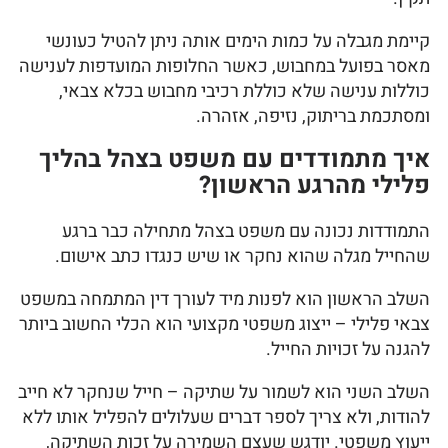
קיימת מגבלה על כמות הימים אותה ניתן להטיל כעונשי
מאסר בפועל במחבוש, כאשר החלופות המועדפות לענישה
כוללות ענישה שלא כוללת רכיבי מחבוש בכלא צבאי,
ומסתכמת בריתוק, נזיפה, אזהרה.
איך מתמודדים עם משפט בצהל בהליך
פלילי מהרגע הראשון?
התמודדות נכונה עם משפט בצהל מתחילה כבר ברגע
שהחייל מגלה שהוא נחקר או שיש כנגדו כתב אישום.
השלב הראשון הוא לפנות מיד לעורך דין המתמחה במשפט
צבאי פלילי – ייצוג משפטי מקצועי הוא הכלי החשוב ביותר
להגנה על זכויות החייל.
השלב השני הוא לשמור על שתיקה – חייל שנחקר לא חייב
להודות, ולא צריך לספר דברים שעלולים להפליל אותו ללא
ייעוץ משפטי. יודגש שעצם השמירה על זכות השתיקה,