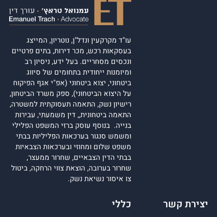
עו"ד מקרקעין ונדל"ן, נוטריון, המייצג
בעסקאות רכש, מכר דירות, בתים פרטיים
ונכסים מסחריים. בעל ידע, ניסיון רב
ומיומנות ייחודית בתחומים של סיווג
ביטחוני, יצוא ביטחוני (אפ"י אגף הפיקוח
על היצוא הביטחוני), ספק משרד הביטחון,
רישיון נשק, התאמה תעסוקתית למשטרה,
התאמה ביטחונית,, דין משמעתי, עבירות
בנייה. בנוסף עוסק ברזי המשפט הפלילי
ומשמש סנגור בערכאות הפליליות בבתי
משפט שלום ומחוזי ובערכאות הצבאיות
בבתי הדין הצבאיים, שחרור ממעצר,
שחרור בערובה, הוצאת צווי הרחקה, ביטול
צו איסור נשיאת נשק.
יצירת קשר
כללי