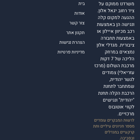
משרדנו ממוקם על
בית
ציר רחוב יגאל אלון.
אודות
ההגעה למקום קלה
צור קשר
ונגישה הן באמצעות
רכב מכיוון איילון או
תקנון אתר
באמצעות תחבורה
הצהרת נגישות
ציבורית. מגדלי אלון
נמצאים במרחק
מדיניות פרטיות
הליכה של 7 דקות
מרכבת השלום (מרכז
עזריאלי) צמודים
לגשר יהודית,
שמתחבר לתחנת
הרכבת הקלה תחנת
"יהודית" ונגישים
לקווי אוטובוס
מרכזיים.
לרשות המבקרים עומדים
מספר חניונים עיליים ותת
קרקעיים במגדלים
ובסביבה.