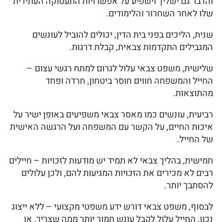
והדבר גם ישליך וישפיע על אפשרויות התעסוקה העתידית
שלו לאחר השחרור והלימודים.
שנית, הליכים בפני בית הדין, יכולים להוביל לעונשים
המגבילים התקדמות צבאית, קבלת דרגות.
שלישית, משפט צבאי עלול לגרום למתח רגשי עצום –
החייל והמשפחה חווים חוסר ביטחון, חרדה ופחד
מהתוצאות.
רביעית, עונשים כמו מאסר צבאי משפיעים באופן ישיר על
איכות החיים, על הקשר עם המשפחה ועל הרגשה האישית
של החייל.
חמישית, בהליך צבאי לא תמיד יש מודעות לזכויות – חיילים
רבים לא מכירים את הזכויות המגיעות להם, ולכן עלולים
להסתבך יותר.
לבסוף, משפט צבאי דורש ידע משפטי מקצועי – ללא ייצוג
נכון, החייל עלול לקבל עונש חמור יותר ממה שצריך, או