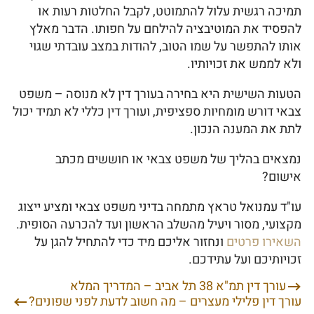
תמיכה רגשית עלול להתמוטט, לקבל החלטות רעות או
להפסיד את המוטיבציה להילחם על חפותו. הדבר מאלץ
אותו להתפשר על שמו הטוב, להודות במצב עובדתי שגוי
ולא לממש את זכויותיו.
הטעות השישית היא בחירה בעורך דין לא מנוסה – משפט
צבאי דורש מומחיות ספציפית, ועורך דין כללי לא תמיד יכול
לתת את המענה הנכון.
נמצאים בהליך של משפט צבאי או חוששים מכתב
אישום?
עו"ד עמנואל טראץ מתמחה בדיני משפט צבאי ומציע ייצוג
מקצועי, מסור ויעיל מהשלב הראשון ועד להכרעה הסופית.
השאירו פרטים
ונחזור אליכם מיד כדי להתחיל להגן על
זכויותיכם ועל עתידכם.
עורך דין תמ"א 38 תל אביב – המדריך המלא
ניווט
עורך דין פלילי מעצרים – מה חשוב לדעת לפני שפונים?