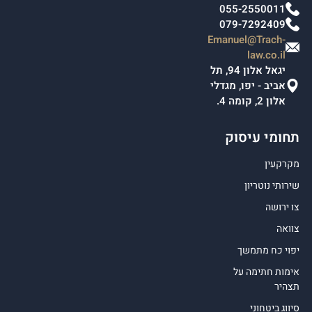
055-2550011
079-7292409
Emanuel@Trach-
law.co.il
יגאל אלון 94, תל
אביב - יפו, מגדלי
אלון 2, קומה 4.
תחומי עיסוק
מקרקעין
שירותי נוטריון
צו ירושה
צוואה
יפוי כח מתמשך
אימות חתימה על
תצהיר
סיווג ביטחוני