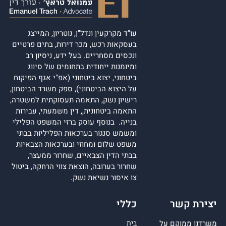
עו"ד מקרקעין ונדל"ן, נוטריון, המייצג
בעסקאות רכש, מכר דירות, בתים פרטיים
ונכסים מסחריים. בעל ידע, ניסיון רב
ומיומנות ייחודית בתחומים של סיווג
ביטחוני, יצוא ביטחוני (אפ"י אגף הפיקוח
על היצוא הביטחוני), ספק משרד הביטחון,
רישיון נשק, התאמה תעסוקתית למשטרה,
התאמה ביטחונית,, דין משמעתי, עבירות
בנייה. בנוסף עוסק ברזי המשפט הפלילי
ומשמש סנגור בערכאות הפליליות בבתי
משפט שלום ומחוזי ובערכאות הצבאיות
בבתי הדין הצבאיים, שחרור ממעצר,
שחרור בערובה, הוצאת צווי הרחקה, ביטול
צו איסור נשיאת נשק.
יצירת קשר
כללי
משרדנו ממוקם על
בית