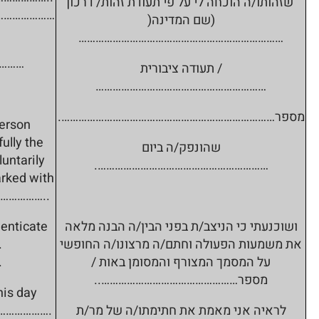
שזהותו/ה הוכחה לי על פי תעודת זהות/ דרכון
…………………
(שם המדינה(
………………………………………………………………
………
/ תעודה ציבורית
……………………………………………………
מספר………………………………………………………………….
person
ully the
שהונפק/ה ביום
luntarily
…………………………………………………….
rked with
………………..
ושוכנעתי כי הניצב/ת בפני הבין/ה הבנה מלאה
henticate
את משמעות הפעולה וחתם/ה מרצונו/ה החופשי
.
על המסמך המצורף והמסומן באות /
.
מספר…………………………………………..
his day
לראיה אני מאמת את חתימתו/ה של מר/ת
……………….