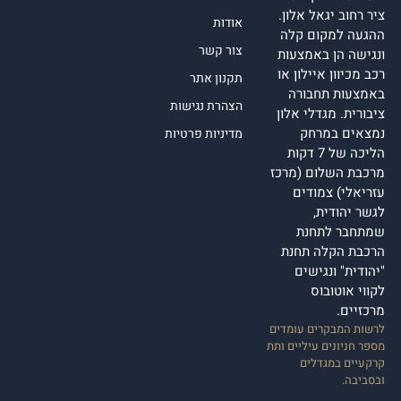
ציר רחוב יגאל אלון.
אודות
ההגעה למקום קלה
צור קשר
ונגישה הן באמצעות
רכב מכיוון איילון או
תקנון אתר
באמצעות תחבורה
הצהרת נגישות
ציבורית. מגדלי אלון
נמצאים במרחק
מדיניות פרטיות
הליכה של 7 דקות
מרכבת השלום (מרכז
עזריאלי) צמודים
לגשר יהודית,
שמתחבר לתחנת
הרכבת הקלה תחנת
"יהודית" ונגישים
לקווי אוטובוס
מרכזיים.
לרשות המבקרים עומדים
מספר חניונים עיליים ותת
קרקעיים במגדלים
ובסביבה.