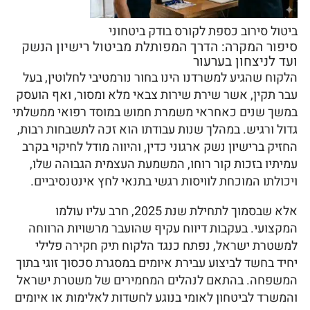
ביטול סירוב כספת לקורס בודק ביטחוני
סיפור המקרה: הדרך המפותלת מביטול רישיון הנשק
ועד לניצחון בערעור
הלקוח שהגיע למשרדנו הינו בחור נורמטיבי לחלוטין, בעל
עבר תקין, אשר שירת שירות צבאי מלא ומסור, ואף הועסק
במשך שנים כאחראי משמרת חמוש במוסד רפואי ממשלתי
גדול ורגיש. במהלך שנות עבודתו הוא זכה לתשבחות רבות,
החזיק ברישיון נשק ארגוני כדין, והיווה מודל לחיקוי בקרב
עמיתיו בזכות קור רוחו, המשמעת העצמית הגבוהה שלו,
ויכולתו המוכחת לוויסות רגשי בתנאי לחץ אינטנסיביים.
אלא שבסמוך לתחילת שנת 2025, חרב עליו עולמו
המקצועי. בעקבות דיווח עקיף שהועבר מרשויות הרווחה
למשטרת ישראל, נפתח כנגד הלקוח תיק חקירה פלילי
יחיד בחשד לביצוע עבירת איומים במסגרת סכסוך זוגי בתוך
המשפחה. בהתאם לנהלים המחמירים של משטרת ישראל
והמשרד לביטחון לאומי בנוגע לחשדות לאלימות או איומים