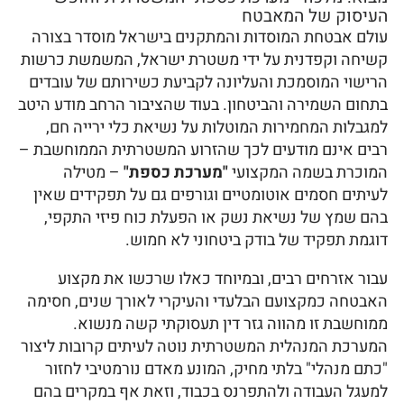
העיסוק של המאבטח
עולם אבטחת המוסדות והמתקנים בישראל מוסדר בצורה
קשיחה וקפדנית על ידי משטרת ישראל, המשמשת כרשות
הרישוי המוסמכת והעליונה לקביעת כשירותם של עובדים
בתחום השמירה והביטחון. בעוד שהציבור הרחב מודע היטב
למגבלות המחמירות המוטלות על נשיאת כלי ירייה חם,
רבים אינם מודעים לכך שהזרוע המשטרתית הממוחשבת –
המוכרת בשמה המקצועי
"מערכת כספת"
– מטילה
לעיתים חסמים אוטומטיים וגורפים גם על תפקידים שאין
בהם שמץ של נשיאת נשק או הפעלת כוח פיזי התקפי,
דוגמת תפקיד של בודק ביטחוני לא חמוש.
עבור אזרחים רבים, ובמיוחד כאלו שרכשו את מקצוע
האבטחה כמקצועם הבלעדי והעיקרי לאורך שנים, חסימה
ממוחשבת זו מהווה גזר דין תעסוקתי קשה מנשוא.
המערכת המנהלית המשטרתית נוטה לעיתים קרובות ליצור
"כתם מנהלי" בלתי מחיק, המונע מאדם נורמטיבי לחזור
למעגל העבודה ולהתפרנס בכבוד, וזאת אף במקרים בהם