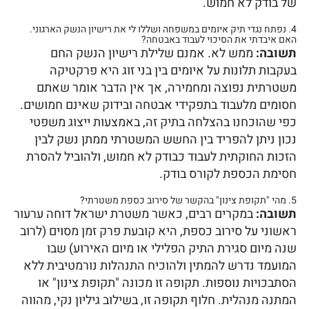
של בודק לא חמוש.
4. נפתח נגדי תיק איומים במשפחה ושללו לי את רישיון הנשק הארגוני.
האם איבדתי את הסיכוי לעבוד באבטחה?
תשובה:
ממש לא. אמנם שלילת רישיון הנשק החם
בעקבות תלונות על איומים בין בני זוג היא פרקטיקה
משטרתית נפוצה ומחמירה, אך אין הדבר אומר שאתם
חסומים מלעבוד בתפקידי אבטחה ובידוק שאינם חמושים.
כפי שהוכחנו בהצלחה בתיק זה, באמצעות ייצוג משפטי
נכון ניתן להפריד בין החשש המשטרתי ממתן נשק לבין
הזכות החוקתית לעבוד כבודק לא חמוש, ולהוביל להסרת
חסימת הכספת לקורס בודק.
5. מהי "תקופת צינון" בהקשר של סירוב כספת משטרתי?
תשובה:
במקרים רבים, כאשר משטרת ישראל דוחה ערעור
ראשוני על סירוב כספת, היא קובעת פרק זמן מסוים (לרוב
שנה מיום סגירת התיק הפלילי או מיום האירוע) שבו
המועמד נדרש להמתין ולהוכיח התנהלות נורמטיבית ללא
הסתבכויות נוספות. תקופה זו מכונה "תקופת צינון" או
המתנה מנהלית. חלוף תקופה זו, בשילוב גיליון נקי, מהווה