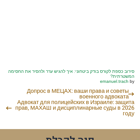
סירוב כספת לקורס בודק ביטחוני: איך להגיש ערר ולהסיר את החסימה
המשטרתית?
emanuel.trach
by
Допрос в МЕЦАХ: ваши права и советы
ניווט
военного адвоката
Адвокат для полицейских в Израиле: защита
прав, МАХАШ и дисциплинарные суды в 2026
году