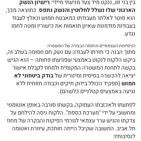
בין בני זוג, ננקט מיד צעד מניעתי מיידי:
רישיון הנשק
הארגוני שלו נשלל לחלוטין והנשק נתפס
. כתוצאה מכך,
הוא פוטר לאלתר מעבודתו כמאבטח חמוש ונאלץ לעבוד
בעבודות מזדמנות שאינן תואמות את כישוריו ומטה לחמו
נגדע.
הניסיונות העצמאיים והחומה הבצורה של המשטרה
מתוך הבנה כי חזרתו לעבודה עם נשק חם חסומה בשלב זה,
ביקש הלקוח לנקוט באמצעי שפגיעתו פחותה – הוא הגיש
בקשה לתחנת המשטרה המקומית ולמחוז לקבלת אישור
יציאה להכשרה בסיסית ומינורית של
בודק ביטחוני לא
חמוש
(תפקיד הכולל בידוק תיקים וכבודה חזותית ללא
נגיעה באמצעים קטלניים כלשהם).
לפתעתו ולאכזבתו העמוקה, בקשתו סורבה באופן אוטומטי
ומחשובי על ידי "מערכת כספת". הלקוח ניסה להילחם על
צדקתו והגיש ערר עצמאי לגורמי הפיקוח והבקרה של מחוז
תל אביב. התשובה שקיבל הייתה חותכת, עיוורת ואטומה
לנסיבותיו: