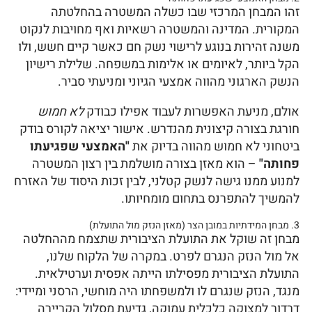
זהו המבחן המרכזי שבו כשלה המשטרה בהחלטתה
המקורית. המדינה והמשטרה רשאיות ואף מחויבות לנקוט
משנה זהירות בנוגע לרישוי נשק חם כאשר קיים חשש, ולו
הקל ביותר, לאיומים או אלימות במשפחה. שלילת רישיון
הנשק הארגוני מהווה אמצעי הגיוני ומניעתי סביר.
אולם, מניעת האפשרות לעבוד אפילו כבודק
לא חמוש
חורגת בצורה קיצונית מהנדרש. אישור יציאה לקורס בודק
ביטחוני לא חמוש מהווה בדיוק את
"האמצעי שפגיעתו
פחותה"
– הוא מאזן בצורה מושלמת בין רצון המשטרה
למנוע ממנו גישה לנשק קטלני, לבין זכות היסוד של האזרח
להמשיך להתפרנס בתחום מומחיותו.
3. מבחן המידתיות במובן הצר (מאזן הנזק מול התועלת)
מבחן זה שוקל את התועלת הציבורית שתצמח מההחלטה
אל מול הנזק הנגרם לפרט. במקרה של הלקוח שלנו,
התועלת הציבורית מפסילתו הייתה אפסית וערטילאית.
מנגד, הנזק שנגרם לו ולמשפחתו היה מוחשי, הרסני ומיידי:
דרדור למצוקה כלכלית עמוקה, גדיעת מסלול הקריירה