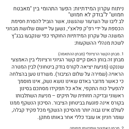
ניתוח עקרון המידתיות: הפער התהומי בין "מאבטח
חמוש" ל"בודק לא חמוש"
לב ליבו של הערעור שהגשנו, אשר הוביל להסרת חסימת
הכספת על ידי רפ"ק פלאצ'י, נשען על יישום שלושת מבחני
המשנה של עקרון המידתיות החוקתי כפי שנקבעו בבג"ץ
לשכת מנהלי ההשקעות:
1. מבחן הקשר הרציונלי (מבחן ההתאמה)
מבחן זה בוחן האם קיים קשר הגיוני ורציונלי בין האמצעי
שננקט (מניעת יציאה לקורס בודק ביטחוני) לבין המטרה
הראויה (שמירה על שלום הציבור). משרדנו טען בהצלחה
כי כאשר מדובר באדם שאינו נושא נשק, אינו מוסמך
להפעיל כוח התקפי, אלא כל תפקידו מסתכם בסינון
ראשוני ובדיקה חזותית של תיקים – מניעת השתלבותו
בקורס אינה פוגעת בביטחון הציבור. הסיכון הנשקף ממנו
לעולם אינו גבוה יותר מהסיכון הנשקף מכל פקיד קבלה,
שומר חניון או עובד כללי אחר באותו מתקן.
2. מבחן האמצעי שפגיעתו פחותה