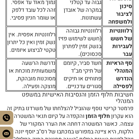
גבוה עד קטלני
נמוך מאוד עד אפסי.
סיכון
במקרה של אובדן
זהה לכל עובד דלפק
לציבור
עשתונות.
או שומר חניון פסיבי.
ולמשפחה
רלוונטיות
רלוונטיות גבוהה
רלוונטיות אפסית. אין
של חשש
(חשש לשימוש פזיז
נשק זמין ואין כל יתרון
לעבירות
בנשק זמין לפתרון
טקטי לביצוע איומים.
עבר
סכסוכים).
סף הראיות
חשד סביר, קיומם
נדרשת הרשעה
המנהלי
של תיקי מב"ד
משמעותית מוכחת או
הנדרש
פתוחים או תיקים
מסוכנות מובהקת,
לפסילה
סגורים עדכניים.
מוצקה ופעילה.
חשיבות חלוף הזמן והנסיבות האישיות במשפט
המנהלי
פרמטר קריטי נוסף שהוביל להצלחתו של משרדנו בתיק זה
הוא עקרון
חלוף הזמן
והקפדה על קיום תנאי המשטרה
עצמה. כאשר המשטרה דחתה את הערר המקורי של
הלקוח, היא ציינה במפורש במכתבו של רס"ב יוסף יונה כי