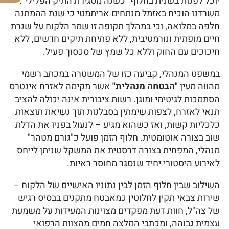
יוכל לפנות בשנית בחלוף "כשנה מסגירת התיק הפלילי".
משרדנו הוכיח באזמל מנתחים אריתמטי כי שנת ההמתנה
חלפה במלואה, וכי במהלך תקופה זו שמר הלקוח על שגרת
חיים מופתית ונורמטיבית, ללא פתיחת תיקים חדשים, ללא
חיכוכים עם החוק וללא כל שמץ של סכסוך פעיל.
במשפט המנהלי, קביעה כזו של המשטרה במכתב רשמי
מהווה מעין
"הבטחה מנהלית"
אשר מקימה לאזרח אינטרס
הסתמכות לגיטימי ומוגן. רשות ציבורית אינה יכולה להציב
תנאי לאזרח, לצפות שימתין בסבלנות תוך נשיאת תוצאות
כלכליות קשות, ואז כשהוא מגיע – לנעול בפניו את הדלת
שוב בצורה אוטומטית. חלוף הזמן פועל כ"גורם מטהר"
מנהלי, המפחית בצורה דרסטית את המשקל שניתן לייחס
לאירוע היסטורי יחיד שנסגר מחוסר ראיות.
השילוב שבין חלוף הזמן לבין נתוניו האישיים של הלקוח –
שירות צבאי תקין לחלוטין כמאבטח מתקנים בבסיס רגיש
של צה"ל, חוות דעת מפקדים מצוינות המעידות על משמעת
עצמית גבוהה, ומכתבי המלצה חמים מהצוות הרפואי