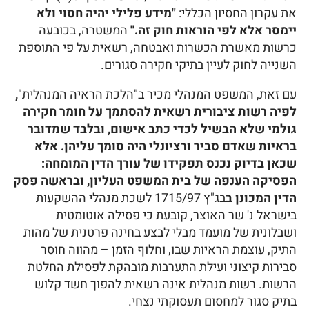
את עקרון החסיון הכללי:
"מידע פלילי יהיה חסוי ולא
יימסר אלא לפי הוראות חוק זה."
המשטרה, בכובעה
כרשות מאשרת הכשרות ואבטחה, רשאית על פי התוספת
השנייה לחוק לעיין בתיקי חקירה סגורים.
עם זאת, המשפט המנהלי מכיר ב"הלכת הראיה המנהלית"
,
לפיה רשות ציבורית רשאית להסתמך על חומר חקירה
גולמי שלא הבשיל לכדי כתב אישום, ובלבד שמדובר
בראיות שאדם סביר ורציונלי היה סומך עליהן. אלא
שכאן בדיוק נכנס תפקידו של עורך הדין המומחה:
הפסיקה הענפה של בית המשפט העליון, ובראשה פסק
הדין המכונן ב
בג"ץ 1715/97 לשכת מנהלי ההשקעות
בישראל נ' שר האוצר, קובעת כי פסילה אוטומטית
ושבלונית של מועמד מבלי לבצע בחינה פרטנית של מהות
התיק, עוצמת הראיות שבו, וחלוף הזמן – מהווה חוסר
סבירות קיצוני ועילת התערבות מובהקת לפסילת החלטת
הרשות. רשות מנהלית אינה רשאית להפוך חשד קלוש
בתיק סגור למחסום תעסוקתי נצחי.