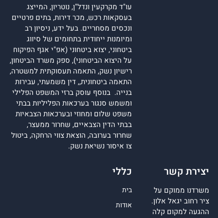
עו"ד מקרקעין ונדל"ן, נוטריון, המייצג
בעסקאות רכש, מכר דירות, בתים פרטיים
ונכסים מסחריים. בעל ידע, ניסיון רב
ומיומנות ייחודית בתחומים של סיווג
ביטחוני, יצוא ביטחוני (אפ"י אגף הפיקוח
על היצוא הביטחוני), ספק משרד הביטחון,
רישיון נשק, התאמה תעסוקתית למשטרה,
התאמה ביטחונית,, דין משמעתי, עבירות
בנייה. בנוסף עוסק ברזי המשפט הפלילי
ומשמש סנגור בערכאות הפליליות בבתי
משפט שלום ומחוזי ובערכאות הצבאיות
בבתי הדין הצבאיים, שחרור ממעצר,
שחרור בערובה, הוצאת צווי הרחקה, ביטול
צו איסור נשיאת נשק.
יצירת קשר
כללי
משרדנו ממוקם על
בית
ציר רחוב יגאל אלון.
אודות
ההגעה למקום קלה