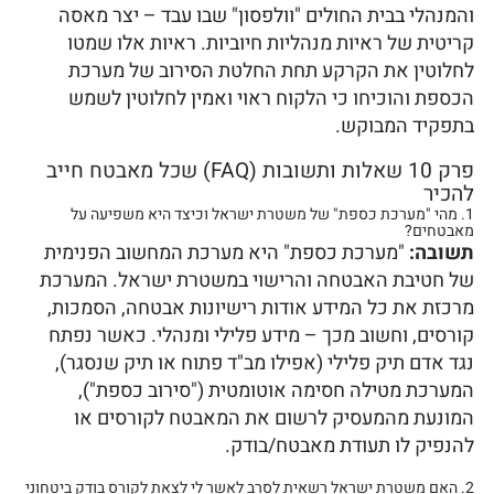
והמנהלי בבית החולים "וולפסון" שבו עבד – יצר מאסה
קריטית של ראיות מנהליות חיוביות. ראיות אלו שמטו
לחלוטין את הקרקע תחת החלטת הסירוב של מערכת
הכספת והוכיחו כי הלקוח ראוי ואמין לחלוטין לשמש
בתפקיד המבוקש.
פרק 10 שאלות ותשובות (FAQ) שכל מאבטח חייב
להכיר
1. מהי "מערכת כספת" של משטרת ישראל וכיצד היא משפיעה על
מאבטחים?
תשובה:
"מערכת כספת" היא מערכת המחשוב הפנימית
של חטיבת האבטחה והרישוי במשטרת ישראל
. המערכת
מרכזת את כל המידע אודות רישיונות אבטחה, הסמכות,
קורסים, וחשוב מכך – מידע פלילי ומנהלי. כאשר נפתח
נגד אדם תיק פלילי (אפילו מב"ד פתוח או תיק שנסגר),
המערכת מטילה חסימה אוטומטית ("סירוב כספת"),
המונעת מהמעסיק לרשום את המאבטח לקורסים או
להנפיק לו תעודת מאבטח/בודק.
2. האם משטרת ישראל רשאית לסרב לאשר לי לצאת לקורס בודק ביטחוני