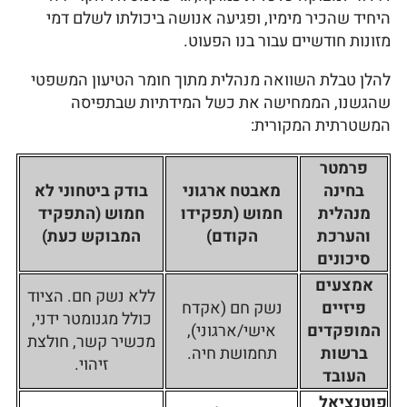
היחיד שהכיר מימיו, ופגיעה אנושה ביכולתו לשלם דמי
מזונות חודשיים עבור בנו הפעוט.
להלן טבלת השוואה מנהלית מתוך חומר הטיעון המשפטי
שהגשנו, הממחישה את כשל המידתיות שבתפיסה
המשטרתית המקורית:
פרמטר
בחינה
מאבטח ארגוני
בודק ביטחוני לא
מנהלית
חמוש (תפקידו
חמוש (התפקיד
והערכת
הקודם)
המבוקש כעת)
סיכונים
אמצעים
ללא נשק חם. הציוד
פיזיים
נשק חם (אקדח
כולל מגנומטר ידני,
המופקדים
אישי/ארגוני),
מכשיר קשר, חולצת
ברשות
תחמושת חיה.
זיהוי.
העובד
פוטנציאל