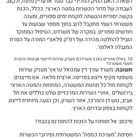
לשאלה האם התיק הפלילי כבר סגור או עדיין פתוח, ולקצב
העבודה של מדור הכשרות במטה הארצי. ככלל, הכנת
בקשה יסודית והגשתה לוקחת ימים ספורים, ומענה
משטרתי רשמי מתקבל לרוב בתוך מספר שבועות עד
חודשים ספורים. במקרה של משרדנו, הטיפול הממוקד
הוביל להחלטה מהירה של רפ"ק פלאצ'י המורה על הסרת
המגבלה לאלתר.
10. באילו אזורים בארץ משרדכם מעניק שירות לרישוי אבטחה והסרת
חסמי משטרה?
תשובה:
משרד עורך דין עמנואל טראץ' מעניק שירות
משפטי מקיף וייצוג בפריסה ארצית מלאה. אנו מייצגים
לקוחות מול כל תחנות המשטרה, המחוזות והמטה הארצי
בירושלים. אזורי השירות המרכזיים שלנו כוללים את תל
אביב, גוש דן והמרכז, אזור השרון, וכן הגעה מיוחדת לייצוג
לקוחות בצפון ובדרום הארץ.
סיכום: אל תוותרו על הזכות להתפרנס בכבוד!
חסימת "מערכת כספת" המשטרתית וסירובי הכשרות