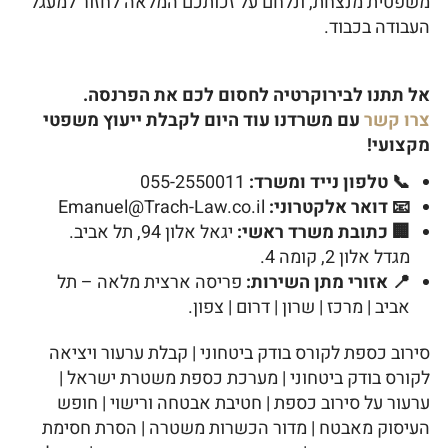
משפטית מנצחת, ונלחם על זכותכם המלאה לחזור למעגל
העבודה בכבוד.
אל תתנו לבירוקרטיה לחסום לכם את הפרנסה.
צרו קשר
עם משרדנו עוד היום לקבלת ייעוץ משפטי
מקצועי!
📞 טלפון נייד ומשרד:
055-2550011
📧 דואר אלקטרוני:
Emanuel@Trach-Law.co.il
🏢 כתובת משרד ראשי:
יגאל אלון 94, תל אביב.
מגדל אלון 2, קומה 4.
📍 אזורי מתן השירות:
פריסה ארצית מלאה – תל
אביב | מרכז | שרון | דרום | צפון.
סירוב כספת לקורס בודק ביטחוני | קבלת ערעור ויציאה
לקורס בודק ביטחוני | מערכת כספת משטרת ישראל |
ערעור על סירוב כספת | חטיבת אבטחה ורישוי | חופש
העיסוק מאבטח | מדור הכשרות משטרה | הסרת חסימת