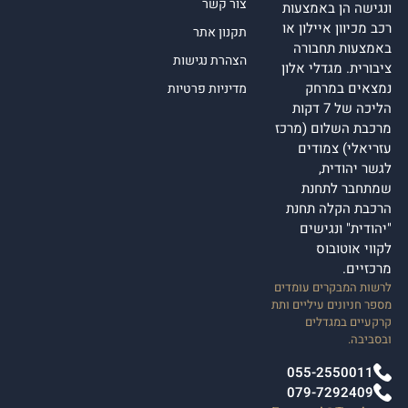
צור קשר
ונגישה הן באמצעות
רכב מכיוון איילון או
תקנון אתר
באמצעות תחבורה
הצהרת נגישות
ציבורית. מגדלי אלון
נמצאים במרחק
מדיניות פרטיות
הליכה של 7 דקות
מרכבת השלום (מרכז
עזריאלי) צמודים
לגשר יהודית,
שמתחבר לתחנת
הרכבת הקלה תחנת
"יהודית" ונגישים
לקווי אוטובוס
מרכזיים.
לרשות המבקרים עומדים
מספר חניונים עיליים ותת
קרקעיים במגדלים
ובסביבה.
055-2550011
079-7292409