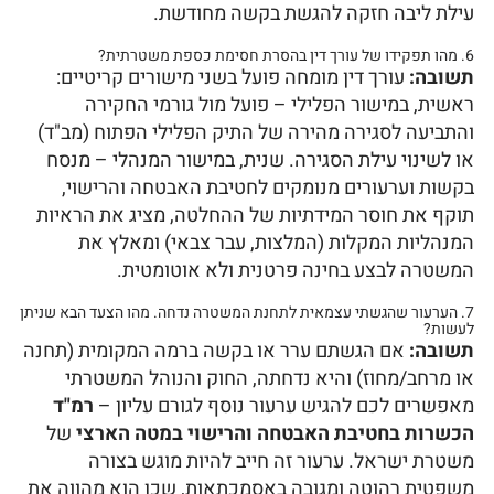
עילת ליבה חזקה להגשת בקשה מחודשת.
6. מהו תפקידו של עורך דין בהסרת חסימת כספת משטרתית?
תשובה:
עורך דין מומחה פועל בשני מישורים קריטיים:
ראשית, במישור הפלילי – פועל מול גורמי החקירה
והתביעה לסגירה מהירה של התיק הפלילי הפתוח (מב"ד)
או לשינוי עילת הסגירה. שנית, במישור המנהלי – מנסח
בקשות וערעורים מנומקים לחטיבת האבטחה והרישוי,
תוקף את חוסר המידתיות של ההחלטה, מציג את הראיות
המנהליות המקלות (המלצות, עבר צבאי) ומאלץ את
המשטרה לבצע בחינה פרטנית ולא אוטומטית.
7. הערעור שהגשתי עצמאית לתחנת המשטרה נדחה. מהו הצעד הבא שניתן
לעשות?
תשובה:
אם הגשתם ערר או בקשה ברמה המקומית (תחנה
או מרחב/מחוז) והיא נדחתה, החוק והנוהל המשטרתי
מאפשרים לכם להגיש ערעור נוסף לגורם עליון –
רמ"ד
הכשרות בחטיבת האבטחה והרישוי במטה הארצי
של
משטרת ישראל. ערעור זה חייב להיות מוגש בצורה
משפטית רהוטה ומגובה באסמכתאות, שכן הוא מהווה את