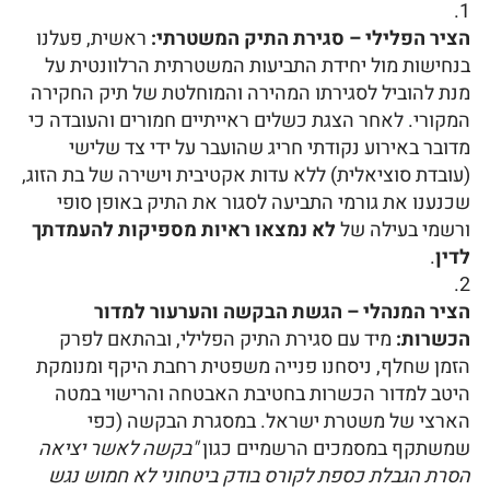
הציר הפלילי – סגירת התיק המשטרתי:
ראשית, פעלנו
בנחישות מול יחידת התביעות המשטרתית הרלוונטית על
מנת להוביל לסגירתו המהירה והמוחלטת של תיק החקירה
המקורי. לאחר הצגת כשלים ראייתיים חמורים והעובדה כי
מדובר באירוע נקודתי חריג שהועבר על ידי צד שלישי
(עובדת סוציאלית) ללא עדות אקטיבית וישירה של בת הזוג,
שכנענו את גורמי התביעה לסגור את התיק באופן סופי
ורשמי בעילה של
לא נמצאו ראיות מספיקות להעמדתך
לדין
.
הציר המנהלי – הגשת הבקשה והערעור למדור
הכשרות:
מיד עם סגירת התיק הפלילי, ובהתאם לפרק
הזמן שחלף, ניסחנו פנייה משפטית רחבת היקף ומנומקת
היטב למדור הכשרות בחטיבת האבטחה והרישוי במטה
הארצי של משטרת ישראל. במסגרת הבקשה (כפי
שמשתקף במסמכים הרשמיים כגון
"בקשה לאשר יציאה
הסרת הגבלת כספת לקורס בודק ביטחוני לא חמוש נגש