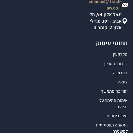
Emanuel@Trach-
law.co.il
יגאל אלון 94, תל
אביב - יפו, מגדלי
אלון 2, קומה 4.
תחומי עיסוק
מקרקעין
שירותי נוטריון
צו ירושה
צוואה
יפוי כח מתמשך
אימות חתימה על
תצהיר
סיווג ביטחוני
התאמה תעסוקתית
למשטרה