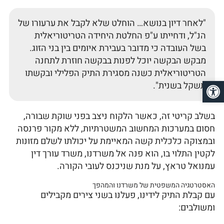
"לאחר דיון בנושא… הוחלט שלא לקבל את ערעורו של
הנ"ל, ודחייתו ע"פ החלטת היחידה הטריטוריאלית
בשל העובדה כי מדובר בעבירת איומים בין בני הזוג.
מבקש הבקשה יוכל לפנות בבקשה חוזרת לתחנה
הטריטוריאלית כשנה מסגירת התיק הפלילי ובקשתו
פתח סרגל נגישות
תשקל בשנית".
בשלב קריטי זה, כאשר הלקוח ניצב בפני שוקת שבורה,
חסום במערכות המחשוב המשטרתיות, ללא מקור פרנסה
ובמצוקה כלכלית קשה המאיימת על יכולתו לשלם מזונות
לקטין התלוי בו, הוא פנה אל משרדנו, משרד עורך דין
עמנואל טראץ, על מנת שניכנס לעובי הקורה.
האסטרטגיה המשפטית של משרדנו והמהפך
עם קבלת התיק לידינו, פעלנו בשני צירים מקבילים
ומשולבים: