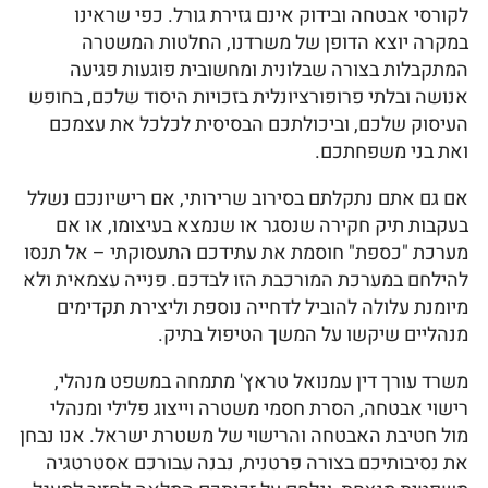
לקורסי אבטחה ובידוק אינם גזירת גורל. כפי שראינו
במקרה יוצא הדופן של משרדנו, החלטות המשטרה
המתקבלות בצורה שבלונית ומחשובית פוגעות פגיעה
אנושה ובלתי פרופורציונלית בזכויות היסוד שלכם, בחופש
העיסוק שלכם, וביכולתכם הבסיסית לכלכל את עצמכם
ואת בני משפחתכם.
אם גם אתם נתקלתם בסירוב שרירותי, אם רישיונכם נשלל
בעקבות תיק חקירה שנסגר או שנמצא בעיצומו, או אם
מערכת "כספת" חוסמת את עתידכם התעסוקתי – אל תנסו
להילחם במערכת המורכבת הזו לבדכם. פנייה עצמאית ולא
מיומנת עלולה להוביל לדחייה נוספת וליצירת תקדימים
מנהליים שיקשו על המשך הטיפול בתיק.
משרד עורך דין עמנואל טראץ' מתמחה במשפט מנהלי,
רישוי אבטחה, הסרת חסמי משטרה וייצוג פלילי ומנהלי
מול חטיבת האבטחה והרישוי של משטרת ישראל. אנו נבחן
את נסיבותיכם בצורה פרטנית, נבנה עבורכם אסטרטגיה