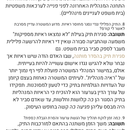
התחנה המנהלית האחרונה לפני פנייה לערכאות משפטיות
(בית משפט לעניינים מינהליים).
8. התיק הפלילי נגדי נסגר מחוסר ראיות. מדוע המשטרה עדיין מסרבת
לאשר לי קורס?
תשובה:
סגירת תיק בעילת "לא נמצאו ראיות מספיקות"
משמעה שהתביעה סבורה שאין די ראיות להרשעה פלילית
מעבר לספק סביר בבית משפט. גם
סגירת תיק בהסדר מותנה
, שבו האדם הודה שיש ראיות אך
נבחר שלא להגיש נגדו אישום עשוייה להיות בעייתית.
אולם, במישור המנהלי המשטרה פועלת לפי רף נמוך יותר
של "ראיה מנהלית". לעיתים המשטרה נאחזת בעצם קיומן
של העדויות הגולמיות בתיק כדי לטעון למסוכנות. תפקידו
של עורך הדין בערעור הוא להוכיח כי הראיות המנהליות
בתיק הסגור הן כה קלושות וחלשות, עד שאדם סביר לא
היה מבסס עליהן פגיעה כה קשה בחופש העיסוק.
9. כמה זמן לוקח תהליך של הגשת ערעור והסרת הגבלת כספת?
תשובה:
משך הזמן משתנה בהתאם למורכבות התיק,