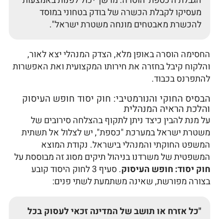
הגבלת ה'כספת' הוסרה. מרשך יכול לפנות באמצעות
מעסיקו לקבלת הכשרה של בודק בטחוני במוסד
להכשרת מאבטחים מונחה משטרת ישראל".
החסימה הוסרה באופן מלא, הצדק המנהלי יצא לאור,
והלקוח קיבל בחזרה את חירותו המקצועית ואת האפשרות
להתפרנס בכבוד.
הבסיס החוקי והנורמטיבי: חוק יסוד חופש העיסוק
והלכת הראיה המנהלית
על מנת להבין כיצד ניתן לתקוף בהצלחה סירובים של
משטרת ישראל במערכת "כספת", יש לצלול אל תשתית
המשפט החוקתי והמנהלי בישראל. נקודת המוצא
המשפטית של משרדנו בניהול תיקים מסוג זה מבוססת על
חוק יסוד: חופש העיסוק
. סעיף 3 לחוק היסוד קובע
בצורה מפורשת, שאינה משתמעת לשתי פנים:
"כל אזרח או תושב של המדינה זכאי לעסוק בכל