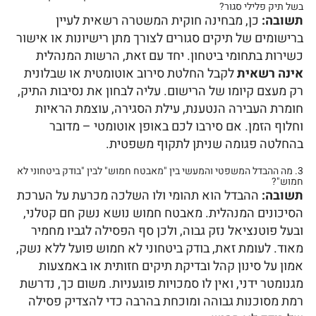
בשל תיק פלילי סגור?
תשובה:
כן, מבחינה חוקית המשטרה רשאית לעיין
ברישומים של תיקים סגורים לצורך מתן רישיונות או אישור
כשירות בתחומי ביטחון. יחד עם זאת, הרשות המנהלית
אינה רשאית
לקבל החלטת סירוב אוטומטית או שבלונית
רק מעצם קיומו של הרישום. עליה לבחון את נסיבות התיק,
חומרת העבירה הנטענת, עילת הסגירה, עוצמת הראיות
וחלוף הזמן. אם סירבו לכם באופן אוטומטי – מדובר
בהחלטה פגומה שניתן לתקוף משפטית.
3. מה ההבדל המשפטי והמעשי בין "מאבטח חמוש" לבין "בודק ביטחוני לא
חמוש"?
תשובה:
ההבדל הוא תהומי ולו השלכה מכרעת על הערכת
הסיכונים המנהלית. מאבטח חמוש נושא נשק חם קטלני,
ובעל פוטנציאל נזק גבוה, ולכן סף הפסילה לגביו מחמיר
מאוד. לעומת זאת, בודק ביטחוני לא חמוש פועל ללא נשק,
אמון על סינון קהל ובדיקת תיקים חזותית או באמצעות
מגנומטר ידני, ואין לו סמכויות פוגעניות. משום כך, נדרשת
רמת מסוכנות גבוהה ומוכחת בהרבה כדי להצדיק פסילה