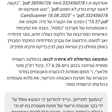
אטינקוט ת.ז 332456078 מאור 58596726.pdf"
,
"בקשה
לאשר קורס בודק לא חמוש.pdf"
,
"נגש אנטיקוט תז
332456078.pdf"
ו-
"CamScanner 18.08.2025
15.57.pdf"
) הפכנו את הקערה על פיה: תקפנו את
האוטומטיות של מערכת "כספת", הצגנו את נסיבותיו
האישיות המורכבות של הלקוח כעולה חדש, בוגר פנימייה
ואב לפעוט, והדגשנו את עקרון המידתיות החוקתי המבחין
באופן מוחלט בין נשיאת נשק לבין בדיקת תיקים פסיבית.
התוצאה המיוחלת לא איחרה לבוא:
בהחלטה רשמית
וסופית שניתנה בכתב ביום 17.6.26, קיבל רפ"ק מוטי
פלאצ'י, ר' תחום מוסדות להכשרת מאבטחים במדור
הכשרות של חטיבת האבטחה והרישוי, את מלוא טענותינו.
בהודעתו הרשמית נמסר:
"בהמשך לפנייתך, הריני להודיעך כי הנושא טופל על
ידי בקר אבטחה ורישוי של תחנת משטרת בת-ים וכי