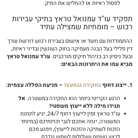
לפסול ראיות או להחליש את התיק.
תפקיד עו"ד עמנואל טראץ בתיקי עבירות
רכוש – מומחיות שמצילה עתיד
ההתמודדות עם חשד או אישום בעבירת רכוש דורשת עורך
דין פלילי בעל הבנה מעמיקה בחוק העונשין ובדיני ראיות,
ובעל ניסיון רב בניהול תיקים מורכבים.
עו"ד עמנואל טראץ
מביא עמו את היתרונות הבאים:
1. ייצוג דחוף
בחקירה ובמעצר
– מניעת הפללה עצמית:
הרגע הקריטי ביותר הוא החקירה במשטרה.
אל
תגידו מילה ללא ייעוץ משפטי!
עו"ד טראץ זמין לייעוץ דחוף 24/7, יגיע לתחנת
המשטרה, ינחה אתכם לגבי זכויותיכם (במיוחד
הזכות לשתיקה והזכות לייעוץ), וימנע מכם
לבצע טעויות שעלולות לשמש נגדכם.