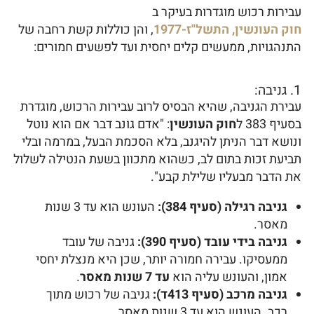
עבירות רכוש מוגדרות בעיקר ב
חוק העונשין, התשל"ז-1977
, והן כוללות קשת רחבה של
התנהגויות, ממעשים קלים יחסית ועד לפשעים חמורים:
1. גניבה:
עבירת הגניבה, שהיא הבסיס לרוב עבירות הרכוש, מוגדרת
בסעיף 383 ל
חוק העונשין
: "אדם גונב דבר אם הוא נוטל
ונושא דבר הניתן להיגנב, בלא הסכמת הבעל, במרמה ובלי
תביעת זכות בתום לב, כשהוא מתכוון בשעת הנטילה לשלול
את הדבר מבעליו שלילת קבע".
גניבה רגילה (סעיף 384):
העונש הוא עד 3 שנות
מאסר.
גניבה בידי עובד (סעיף 390):
גניבה של עובד
ממעסיקו. עבירה חמורה יותר, שכן היא מנצלת יחסי
אמון, והעונש עליה הוא
עד 7 שנות מאסר
.
גניבה מרכב (סעיף 413ד):
גניבה של רכוש מתוך
רכב. העונש הוא עד 3 שנות מאסר.