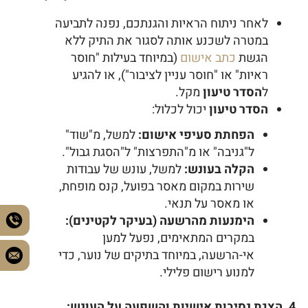
לאחר ניתוח הראיות והגנתכם, נפנה לתביעה
במטרה לשכנע אותה לסגור את התיק ללא
הגשת
כתב אישום
(במיוחד בעילות "חוסר
ראיות" או "חוסר עניין לציבור"), או להגיע
ל
הסדר טיעון
מקל.
הסדר טיעון
יכול לכלול:
הפחתת סעיפי אישום:
למשל, מ"שוד"
ל"גניבה" או מ"התפרצות" ל"הסגת גבול".
הקלה בעונש:
למשל, עונש של עבודות
שירות במקום מאסר בפועל, קנס מופחת,
או מאסר על תנאי.
הימנעות מהרשעה (בעיקר לקטינים):
במקרים המתאימים, נפעל למען
אי-הרשעה, במיוחד בתיקים של נוער, כדי
למנוע רישום פלילי.
4. הצגת נסיבות אישיות והשפעה על העונש: