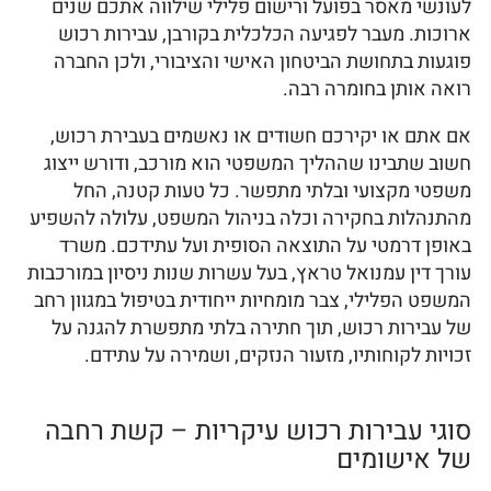
לעונשי מאסר בפועל ורישום פלילי שילווה אתכם שנים
ארוכות. מעבר לפגיעה הכלכלית בקורבן, עבירות רכוש
פוגעות בתחושת הביטחון האישי והציבורי, ולכן החברה
רואה אותן בחומרה רבה.
אם אתם או יקירכם חשודים או נאשמים בעבירת רכוש,
חשוב שתבינו שההליך המשפטי הוא מורכב, ודורש ייצוג
משפטי מקצועי ובלתי מתפשר. כל טעות קטנה, החל
מהתנהלות בחקירה וכלה בניהול המשפט, עלולה להשפיע
באופן דרמטי על התוצאה הסופית ועל עתידכם. משרד
עורך דין עמנואל טראץ, בעל עשרות שנות ניסיון במורכבות
המשפט הפלילי, צבר מומחיות ייחודית בטיפול במגוון רחב
של עבירות רכוש, תוך חתירה בלתי מתפשרת להגנה על
זכויות לקוחותיו, מזעור הנזקים, ושמירה על עתידם.
סוגי עבירות רכוש עיקריות – קשת רחבה
של אישומים