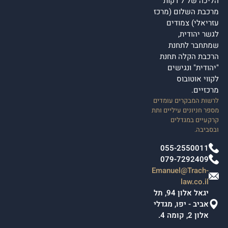
הליכה של 7 דקות
מרכבת השלום (מרכז
עזריאלי) צמודים
לגשר יהודית,
שמתחבר לתחנת
הרכבת הקלה תחנת
"יהודית" ונגישים
לקווי אוטובוס
מרכזיים.
לרשות המבקרים עומדים
מספר חניונים עיליים ותת
קרקעיים במגדלים
ובסביבה.
055-2550011
079-7292409
Emanuel@Trach-
law.co.il
יגאל אלון 94, תל
אביב - יפו, מגדלי
אלון 2, קומה 4.