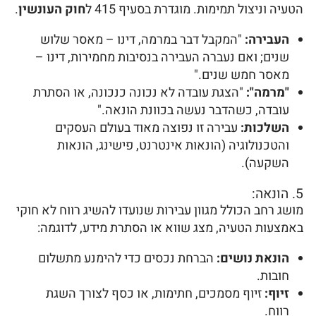
הטעיה וניצול תמימות. מוגדרת בסעיף 415 ל
חוק העונשין
.
העבירה:
"המקבל דבר במרמה, דינו – מאסר שלוש
שנים; ואם נעברה העבירה בנסיבות מחמירות, דינו –
מאסר חמש שנים."
"מרמה":
"הצגת עובדה לא נכונה כנכונה, או הסתרת
עובדה, כשהדבר נעשה בכוונת הונאה."
השלכות:
עבירה זו נפוצה מאוד בעולם העסקים
והטכנולוגיה (הונאות אינטרנט, פישינג, הונאות
השקעה).
5. הונאה:
מושג רחב הכולל מגוון עבירות שנועדו להשיג רווח לא חוקי
באמצעות הטעיה, מצג שווא או הסתרת מידע, לדוגמה:
הונאת נושים:
הברחת נכסים כדי להימנע מתשלום
חובות.
זיוף:
זיוף מסמכים, חתימות, או כסף לצורך השגת
רווח.