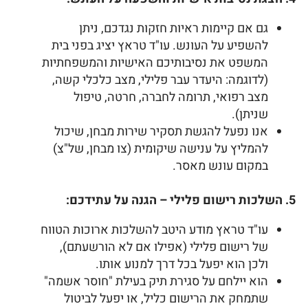
גם אם קיימות ראיות חזקות נגדכם, ניתן
להשפיע על העונש. עו"ד טראץ יציג בפני בית
המשפט את נסיבותיכם האישיות והמשפחתיות
(לדוגמה: היעדר עבר פלילי, מצב כלכלי קשה,
מצב רפואי, תרומה לחברה, חרטה, טיפול
שניתן).
אנו נפעל להגשת תסקיר שירות מבחן, שיכול
להמליץ על ענישה שיקומית (צו מבחן, של"צ)
במקום עונש מאסר.
5. השלכות רישום פלילי – הגנה על עתידכם:
עו"ד טראץ מודע היטב להשלכות ארוכות הטווח
של רישום פלילי (אפילו אם לא הורשעתם),
ולכן הוא יפעל בכל דרך למנוע אותו.
הוא יילחם על סגירת תיק בעילת "חוסר אשמה"
שתמחק את הרישום כליל, או יפעל לביטול