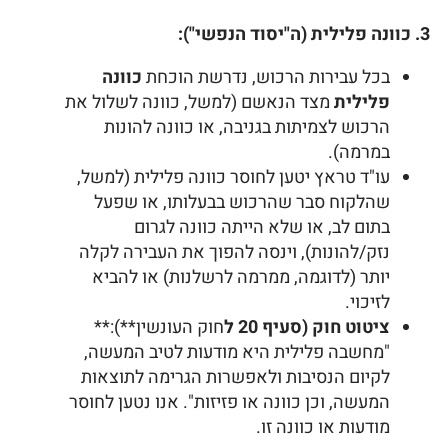
3. כוונה פלילית (ה"יסוד הנפשי"):
בכל עבירות הרכוש, נדרשת הוכחת
כוונה
פלילית
מצד הנאשם (למשל, כוונה לשלול את
הרכוש לצמיתות בגניבה, או כוונה להונות
במרמה).
עו"ד טראץ יטען לחוסר כוונה פלילית (למשל,
שהלקוח סבר שהרכוש בבעלותו, או שפעל
בתום לב, או שלא הייתה כוונה לגרום
נזק/להונות), וינסה להפוך את העבירה לקלה
יותר (לדוגמה, ממרמה לרשלנות) או להביא
לזיכוי.
ציטוט חוק (סעיף 20 ל
חוק העונשין**):**
"מחשבה פלילית היא מודעות לטיב המעשה,
לקיום הנסיבות ולאפשרות הגרימה לתוצאות
המעשה, וכן כוונה או פזיזות". אנו נטען לחוסר
מודעות או כוונה זו.