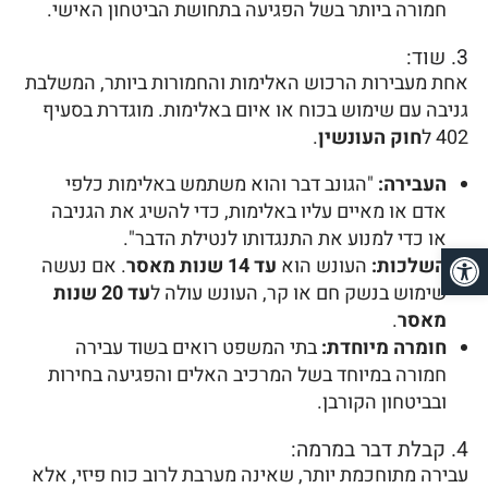
חמורה ביותר בשל הפגיעה בתחושת הביטחון האישי.
3. שוד:
אחת מעבירות הרכוש האלימות והחמורות ביותר, המשלבת
גניבה עם שימוש בכוח או איום באלימות. מוגדרת בסעיף
402 ל
חוק העונשין
.
העבירה:
"הגונב דבר והוא משתמש באלימות כלפי
אדם או מאיים עליו באלימות, כדי להשיג את הגניבה
או כדי למנוע את התנגדותו לנטילת הדבר".
פתח סרגל נגישות
השלכות:
העונש הוא
עד 14 שנות מאסר
. אם נעשה
שימוש בנשק חם או קר, העונש עולה ל
עד 20 שנות
מאסר
.
חומרה מיוחדת:
בתי המשפט רואים בשוד עבירה
חמורה במיוחד בשל המרכיב האלים והפגיעה בחירות
ובביטחון הקורבן.
4. קבלת דבר במרמה:
עבירה מתוחכמת יותר, שאינה מערבת לרוב כוח פיזי, אלא