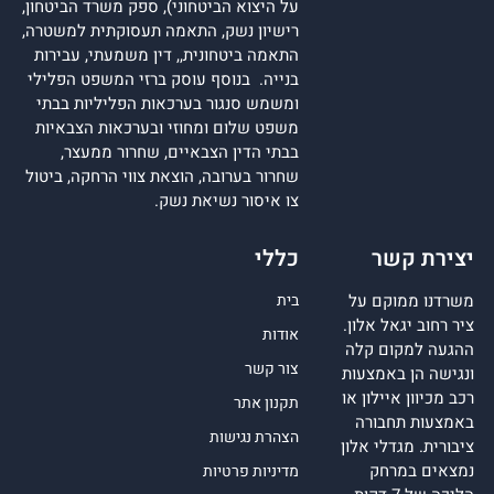
על היצוא הביטחוני), ספק משרד הביטחון,
רישיון נשק, התאמה תעסוקתית למשטרה,
התאמה ביטחונית,, דין משמעתי, עבירות
בנייה. בנוסף עוסק ברזי המשפט הפלילי
ומשמש סנגור בערכאות הפליליות בבתי
משפט שלום ומחוזי ובערכאות הצבאיות
בבתי הדין הצבאיים, שחרור ממעצר,
שחרור בערובה, הוצאת צווי הרחקה, ביטול
צו איסור נשיאת נשק.
יצירת קשר
כללי
משרדנו ממוקם על
בית
ציר רחוב יגאל אלון.
אודות
ההגעה למקום קלה
צור קשר
ונגישה הן באמצעות
רכב מכיוון איילון או
תקנון אתר
באמצעות תחבורה
הצהרת נגישות
ציבורית. מגדלי אלון
נמצאים במרחק
מדיניות פרטיות