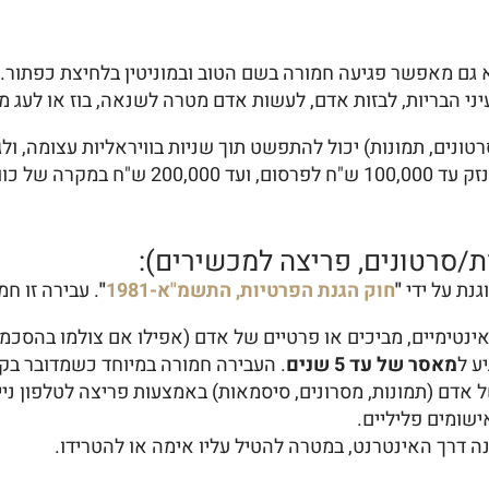
א גם מאפשר פגיעה חמורה בשם הטוב ובמוניטין בלחיצת כפתור.
סרטונים, תמונות) יכול להתפשט תוך שניות בוויראליות עצומה, ול
תביעות אזרחיות בסכומי עתק (ללא הוכחת נז
נת על ידי
"
חוק הגנת הפרטיות, התשמ"א-1981
"
. עבירה זו חמ
אינטימיים, מביכים או פרטיים של אדם (אפילו אם צולמו בהסכמ
מאסר של עד 5 שנים
. העבירה חמורה במיוחד כשמדובר בקט
אדם (תמונות, מסרונים, סיסמאות) באמצעות פריצה לטלפון ניי
ישומים פליליים.
 דרך האינטרנט, במטרה להטיל עליו אימה או להטרידו.