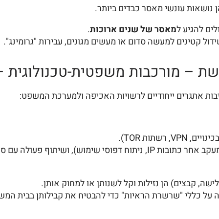
ן נושאות עונשי מאסר כבדים ביותר.
ים להגיע ל
מאסר של שנים ארוכות
.
דול קטינים למעשה סדום או מעשים מגונים, עבירות "גרומינג".
שת – מורכבות משפטית-טכנולוגית – 
יבות אתגרים ייחודיים לרשויות האכיפה ולמערכת המשפט:
שתות TOR).
 פעולה עם ספקי אינטרנט בינלאומיים.
לישה, קבצים) הן נזילות וקל לשנותן או למחוק אותן.
דה על כללי "שרשרת הראיות" כדי להבטיח את קבילותן בבית המש