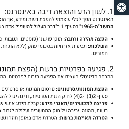
פתח סרגל נגישות
1. לשון הרע והוצאת דיבה באינטרנט:
האינטרנט הפך לכלי עוצמתי להפצת דעות ומידע, אך הו
התשכ"ה-1965"
בסעיף 1 כ"דבר העלול להשפיל אדם בעיני הבריות, לבזות אדם, לעשות אדם מטרה לשנאה, בוז או לעג מצד הבריות…".
הפצה מהירה ורחבה:
תוכן פוגעני (פוסטים, תגובות, 
השלכות:
חמורים.
2. פגיעה בפרטיות ברשת (הפצת תמונות/סרטונים, פריצה למכשירים):
המרחב הדיגיטלי העצים את הפגיעה בזכות לפרטיות, המוג
הפצת תמונות/סרטונים:
פרסום תמונות או סרטונים 
סעיף 2(3) ו-2(4) לחוק הגנת הפרטיות, ודינה יכול להגיע ל
פריצה למכשירים/מאגרי מידע:
קבלת מידע אישי של 
רשות, מהווה עבירה על חוק המחשבים ועלולה לגרור א
הטרדה מאיימת ברשת:
הטרדת אדם באופן חוזר ונשנה