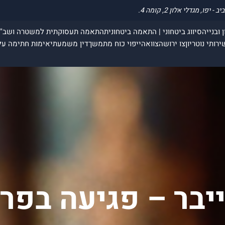
 ובנייה
סיווג ביטחוני | התאמה ביטחונית
התאמה תעסוקתית למשטרה ושב"
ירותי נוטריון
צו ירושה
צוואה
ייפוי כוח מתמשך
דין משמעתי
אימות חתימה על
יבר – פגיעה בפרט