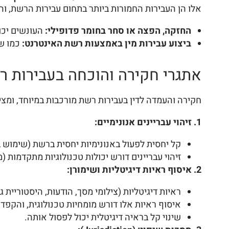
אלו הן העבירות החמורות ביותר בתחום עבירות הרשת, וה
החזקה, הפצה או סחר בחומר פדופילי:
העונשים יכול
ביצוע עבירות מין באמצעות רשת האינטרנט:
כמו שי
אתגרי חקירה והוכחה בעבירות ר
חקירה והעמדה לדין בעבירות רשת מורכבות במיוחד, ומצ
1. זיהוי עבריינים אנונימיים:
קל יחסית לפעול באנונימיות יחסית ברשת (שימוש בכינויים, VPN, ר
זיהוי עבריינים דורש יכולות טכנולוגיות מתקדמות (מעקב אחר כתובות IP, ניתוח דפוסי שימוש), ושיתוף
2. איסוף ראיות דיגיטליות ושימורן:
ראיות דיגיטליות (צילומי מסך, הודעות, היסטוריית ג
איסוף ראיות אלו דורש מומחיות טכנולוגית, והקפ
שינוי קל בראיה דיגיטלית יכול לפסול אותה.