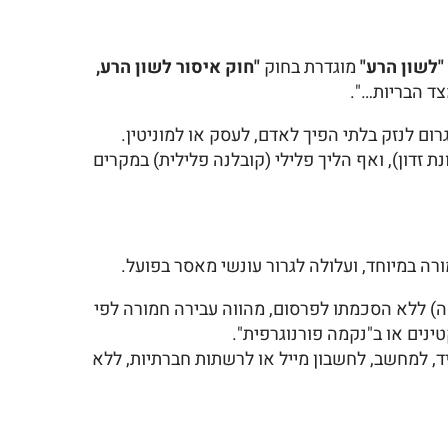
"לשון הרע"
מוגדרת בחוק
"חוק איסור לשון הרע,
גרום לנזק בלתי הפיך לאדם, לעסק או למוניטין.
ק עד 100,000 ש"ח לפרסום, ועד 200,000 ש"ח במקרה של כוונת זדון), ואף הליך פלילי (קובלנה פלילית) במקרים
ורה במיוחד, ועלולה לגרור עונשי מאסר בפועל.
ה) ללא הסכמתו לפרסום, מהווה עבירה חמורה לפי
ינים או ב"נקמה פורנוגרפית".
ד, למחשב, לחשבון מייל או לרשתות חברתיות, ללא