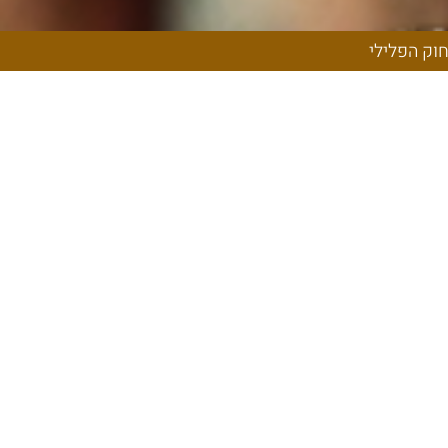
לי פוגש את
וק הפלילי