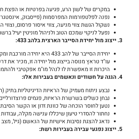
במקרים של לשון הרע, פגיעה בפרטיות או הפצת חו
נפנה לפלטפורמות המפרסמות (פייסבוק, אינסטגרם,
נשקול הגשת צווי מניעה, צווי איסור פרסום, וצווי
נפעל לניקוי שמכם הטוב ולניהול מוניטין יעיל ברשת
3. ייצוג מול יחידת הסייבר הארצית בלהב 433:
יחידת הסייבר של להב 433 היא יחידה מורכבת ומקצועית ביותר, המתמחה בחקירות פשעי מחשב ועבירות רשת מורכבות.
עו"ד טראץ מנוסה בייצוג מול יחידה זו, מכיר את 
היכרות זו מאפשרת לו לנהל מו"מ אפקטיבי ולהתמו
4. הגנה על חשודים ונאשמים בעבירות אלו:
נבצע ניתוח מעמיק של הראיות הדיגיטליות בתיק (תיעוד
נבחן כשלים בשרשרת הראיות, פגמים פרוצדורליים ב
נטען לחוסר הוכחה של כוונת זדון או הקשר הסיבתי
נחתור להסדרי טיעון שיכללו ענישה מקלה, עבודות 
נדאג להצגת נסיבות אישיות של הנאשם (גיל, מצב 
5. ייצוג נפגעי עבירה בעבירות רשת: