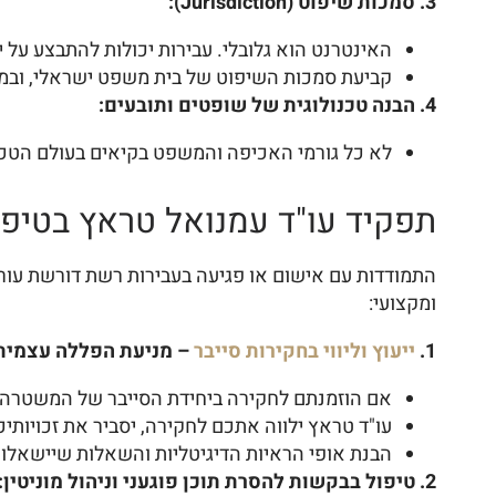
3. סמכות שיפוט (Jurisdiction):
האינטרנט הוא גלובלי. עבירות יכולות להתבצע על
קביעת סמכות השיפוט של בית משפט ישראלי, ובמיו
4. הבנה טכנולוגית של שופטים ותובעים:
לא כל גורמי האכיפה והמשפט בקיאים בעולם הטכנ
תפקיד עו"ד עמנואל טראץ בטיפו
התמודדות עם אישום או פגיעה בעבירות רשת דורשת עורך 
ומקצועי:
1.
ייעוץ וליווי בחקירות סייבר
– מניעת הפללה עצמית
אם הוזמנתם לחקירה ביחידת הסייבר של המשטרה (כמו להב 433), או בכל
עו"ד טראץ ילווה אתכם לחקירה, יסביר את זכויותי
הבנת אופי הראיות הדיגיטליות והשאלות שיישאלו, ח
2. טיפול בבקשות להסרת תוכן פוגעני וניהול מוניטין: