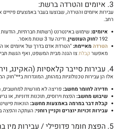
3. איומים והטרדה ברשת:
עבירות איומים והטרדה, שבוצעו בעבר באמצעים פיזיים א
רחב.
איומים:
שימוש באינטרנט (רשתות חברתיות, הודעות פרט
192 ל
חוק העונשין
, ודינה עד 3 שנות מאסר.
הטרדה
מאיימת:
"הטרדת אדם בדרך של איומים או הט
מאפשר
קבלת
צו הגנה מבית המשפט, ואף הגשת תביע
4. עבירות סייבר קלאסיות (האקינג, וירוסים, הונאות מחשב):
אלו הן עבירות טכנולוגיות במהותן, המוגדרות ב**"חוק המחשבי
חדירה לחומר מחשב:
פריצה לא מורשית למחשבים, מע
שיבוש מחשב:
הפצת וירוסים, תוכנות זדוניות, או גר
קבלת דבר במרמה באמצעות מחשב:
הונאות פישינג
עבירות זכויות יוצרים וקניין רוחני:
העתקה והפצה בלתי
5. הפצת חומר פדופילי / עבירות מין ברשת: