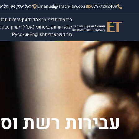
079-7292409
Emanuel@Trach-law.co.il
יגאל אלון 94, תל אביב - יפו, מגדלי אלון 2, קומה 4.
בית
אודות
דיני צבא
מקרקעין
עבירות תכנון
יצוא ושיווק ביטחוני (אפ"י)
רישיון נשק
ש
צור קשר
עברית
English
Русский
עבירות רשת וסי