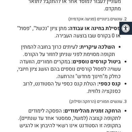
מעוניין לעבור למוסד אחר או להתקבל לתואר
מתקדם.
2. עונשים בינוניים (פגיעה אקדמית)
פתח סרגל נגישות
פסילת בחינה או עבודה:
מתן ציון "נכשל", "פסול"
או 0 בקורס שבו בוצעה העבירה.
השלכה עיקרית:
לעיתים כרוך בחובה להמתין
תקופה מסוימת לפני שניתן לחזור על הקורס.
ביטול קורסים נוספים:
במקרים חמורים, הוועדה
עשויה לפסול קורסים נוספים בהם הושג ציון חיובי,
כחלק מ"חינוך מחדש" והרתעה.
קנס כספי:
הטלת קנס כספי על הסטודנט, לרוב
כסנקציה נלווית.
3. עונשים חמורים (הרחקה וסילוק)
הרחקה זמנית מהלימודים:
הפסקה לימודים
לתקופה קצובה (למשל, סמסטר אחד עד שנתיים).
בתקופה זו הסטודנט אינו רשאי להיבחן או להגיש