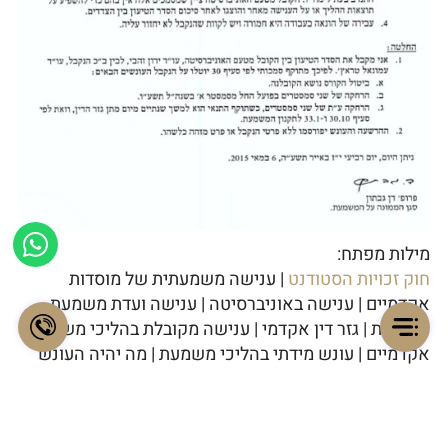
מילות מפתח:
חוק זכויות הסטודנט
| ענישה משמעתית של מוסדות
אקדמיים | ענישה באוניברסיטה | ענישה ועדת משמעת
אקדמית | גזר דין אקדמי | ענישה מקובלת בהליכי משמעת
אקדמיים | עונש מידתי בהליכי משמעת | מה יהיה העונש
בעבירת משמעת אקדמית | עבירת משמעת אקדמית עונש |
פסיקה עבירת משמעת אקדמית
📝איך מתמודדים עם אישום משמעתי על גניבה
ניווט