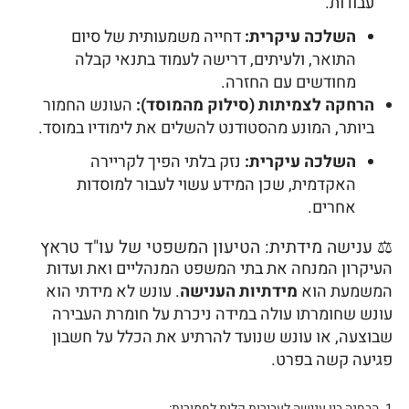
עבודות.
השלכה עיקרית:
דחייה משמעותית של סיום
התואר, ולעיתים, דרישה לעמוד בתנאי קבלה
מחודשים עם החזרה.
הרחקה לצמיתות (סילוק מהמוסד):
העונש החמור
ביותר, המונע מהסטודנט להשלים את לימודיו במוסד.
השלכה עיקרית:
נזק בלתי הפיך לקריירה
האקדמית, שכן המידע עשוי לעבור למוסדות
אחרים.
⚖️ ענישה מידתית: הטיעון המשפטי של עו"ד טראץ
העיקרון המנחה את בתי המשפט המנהליים ואת ועדות
המשמעת הוא
מידתיות הענישה
. עונש לא מידתי הוא
עונש שחומרתו עולה במידה ניכרת על חומרת העבירה
שבוצעה, או עונש שנועד להרתיע את הכלל על חשבון
פגיעה קשה בפרט.
1. הבחנה בין ענישה לעבירות קלות לחמורות: