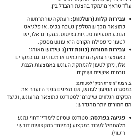
עו"ד טראץ מתמקד בהצגת ההבדל בין:
עבירות קלות (רשלנות):
העתקה שהתרחשה
כתוצאה מכך שהטלפון נשכח בכיס, או פלגיאט
הנובע מטעויות טכניות בציטוט. במקרים אלו, יש
לטעון כי פסילת הקורס היא עונש מספק.
עבירות חמורות (כוונת זדון):
שימוש מאורגן
באמצעי העתקה מתוחכמים או מכוונים. גם במקרים
אלו, ניתן לטעון להמתקת העונש באמצעות הצגת
גורמים אישיים ושיקום.
2. הצגת "חומרת הנזק" לסטודנט:
במסגרת הטיעון לעונש, אנו מציגים בפני הוועדה את
הנזקים הנלווים שייגרמו לסטודנט כתוצאה מהעונש, וכיצד
הם חמורים יותר מהנדרש:
פגיעה בפרנסה:
סטודנט שסיום לימודיו דחוי נמנע
מלהתחיל לעבוד במקצוע (במיוחד במקצועות דורשי
רישוי).