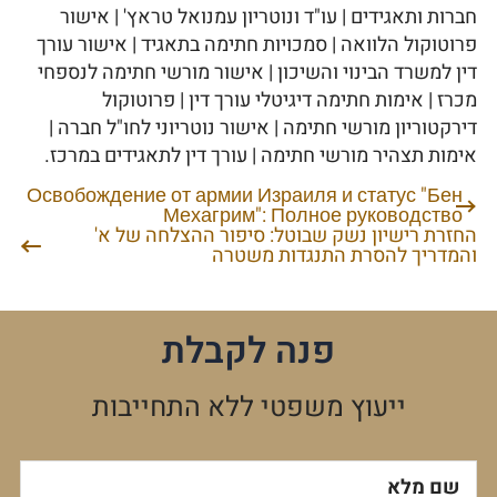
חברות ותאגידים | עו"ד ונוטריון עמנואל טראץ' | אישור
פרוטוקול הלוואה | סמכויות חתימה בתאגיד | אישור עורך
דין למשרד הבינוי והשיכון | אישור מורשי חתימה לנספחי
מכרז | אימות חתימה דיגיטלי עורך דין | פרוטוקול
דירקטוריון מורשי חתימה | אישור נוטריוני לחו"ל חברה |
אימות תצהיר מורשי חתימה | עורך דין לתאגידים במרכז.
Освобождение от армии Израиля и статус "Бен
ניווט
Мехагрим": Полное руководство
החזרת רישיון נשק שבוטל: סיפור ההצלחה של א'
והמדריך להסרת התנגדות משטרה
פנה לקבלת
ייעוץ משפטי ללא התחייבות
שם מלא