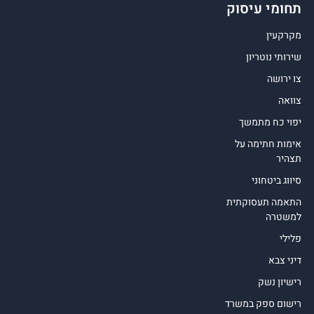
תחומי עיסוק
מקרקעין
שירותי נוטריון
צו ירושה
צוואה
יפוי כח מתמשך
אימות חתימה על
תצהיר
סיווג ביטחוני
התאמה תעסוקתית
למשטרה
פלילי
דיני צבא
רישיון נשק
רישום ספק במשרד