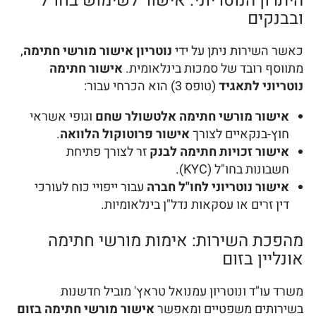
היתרון הנוטריוני: אישור לשימוש בחו"ל
ובבנקים
כאשר השירות ניתן על ידי
נוטריון אישור מורשי חתימה
,
מתווסף רובד של סמכות בינלאומית.
אישור חתימה
נוטריוני לתאגיד
(טופס 3) הוא הכרחי עבור:
אישור מורשי חתימה אלטשולר שחם
וגופי אשראי
חוץ-בנקאיים לצורך
אישור פרוטוקול הלוואה
.
אישור זכויות חתימה לבנק
זר לצורך פתיחת
חשבונות בחו"ל (KYC).
אישור נוטריוני לחו"ל חברה
עבור ייפויי כוח לעורכי
דין זרים או עסקאות נדל"ן בינלאומיות.
מהפכת השירות: אימות מורשי חתימה
אונליין בזום
משרד עו"ד ונוטריון עמנואל טראץ' מוביל חדשנות
בשירותים משפטיים ומאפשר
אישור מורשי חתימה בזום