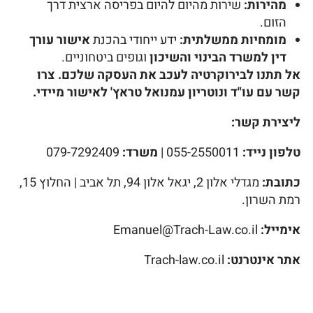
מהירות:
שירות מהיום להיום בפריסה ארצית דרך
הזום.
מומחיות ממשלתית:
ידע ייחודי בהכנת
אישור עורך
דין למשרד הבינוי והשיכון
וגופים ביטחוניים.
אל תתנו לבירוקרטיה לעכב את העסקה שלכם. צרו
קשר עם עו"ד ונוטריון עמנואל טראץ' לאישור מיידי.
ליצירת קשר:
טלפון נייד:
055-2550011 |
משרד:
079-7292409
כתובת:
מגדלי אלון 2, יגאל אלון 94, תל אביב | החלוץ 15,
רמת השרון.
אימייל:
Emanuel@Trach-Law.co.il
אתר אינטרנט:
Trach-law.co.il