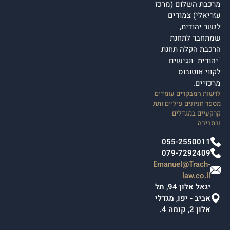
מרכבת השלום (מרכז
עזריאלי) צמודים
לגשר יהודית,
שמתחבר לתחנת
הרכבת הקלה תחנת
"יהודית" ונגישים
לקווי אוטובוס
מרכזיים.
לרשות המבקרים עומדים
מספר חניונים עיליים ותת
קרקעיים במגדלים
ובסביבה.
055-2550011
079-7292409
Emanuel@Trach-
law.co.il
יגאל אלון 94, תל
אביב - יפו, מגדלי
אלון 2, קומה 4.