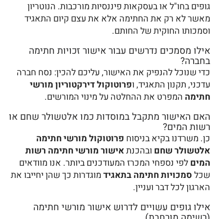
גופים בחו"ל או בעסקאות פיננסיות מורכבות. הנוטריון
מאשר לא רק את החתימה אלא את עצם קיום התאגיד
וסמכותו החוקית של החותם.
אילו מסמכים נדרשים עבור אישור זכויות חתימה
בחברה?
כדי שנוכל להנפיק את האישור, עליכם להכין: נסח חברה
עדכני, תקנון התאגיד, ו
פרוטוקול דירקטוריון מורשי
חתימה
המפרט את ההחלטה על מינוי המורשים.
האם האישור מתקבל במוסדות כמו אלטשולר שחם או
רשות המים?
כן. משרדנו בקיא בניסוח
פרוטוקול מורשי חתימה
אלטשולר שחם
ובהכנת
אישור מורשי חתימה רשות
המים
לפי נספחי המכרז המעודכנים ביותר. אנו מוודאים
שכל
סמכויות חתימה בתאגיד
מוגדרות כך שהן יחייבו את
הארגון לכל דבר ועניין.
אילו גופים עשויים לדרוש אישור מורשי חתימה
(רשימה מורחבת)