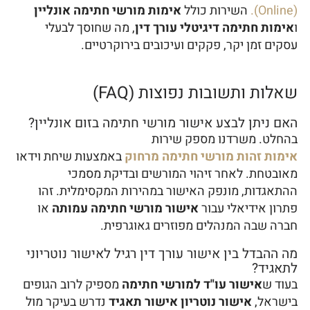
(Online).
השירות כולל
אימות מורשי חתימה אונליין
ו
אימות חתימה דיגיטלי עורך דין
, מה שחוסך לבעלי
עסקים זמן יקר, פקקים ועיכובים בירוקרטיים.
שאלות ותשובות נפוצות (FAQ)
האם ניתן לבצע אישור מורשי חתימה בזום אונליין?
בהחלט. משרדנו מספק שירות
אימות זהות מורשי חתימה מרחוק
באמצעות שיחת וידאו
מאובטחת. לאחר זיהוי המורשים ובדיקת מסמכי
ההתאגדות, מונפק האישור במהירות המקסימלית. זהו
פתרון אידיאלי עבור
אישור מורשי חתימה עמותה
או
חברה שבה המנהלים מפוזרים גאוגרפית.
מה ההבדל בין אישור עורך דין רגיל לאישור נוטריוני
לתאגיד?
בעוד ש
אישור עו"ד למורשי חתימה
מספיק לרוב הגופים
בישראל,
אישור נוטריון אישור תאגיד
נדרש בעיקר מול