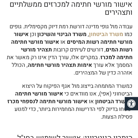
אישור מורשי חתימה למכרזים ממשלתיים
ותצהירים
עבודה מול גופי מדינה דורשת רמת דיוק מקסימלית. גופים
כמו
משרד הביטחון
,
משרד הבינוי והשיכון
וכן
אישור
מורשי חתימה רשות המיסים
או
אישור מורשי חתימה
רשות המים
, דורשים לעיתים קרובות
תצהיר מורשי
חתימה למכרז
. במקרים אלו, עורך הדין אינו רק מאשר את
המסמך אלא עורך
אימות תצהיר מורשי חתימה
, הכולל
אזהרה כדין של המצהירים.
כמשרד המתמחה בייצוג מול אגף הפיקוח על היצוא
הביטחוני (אפי), אנו מוודאים כי
אישור מורשי חתימה
פתח סרגל נגישות
למשרד הביטחון
או
אישור מורשי חתימה לנספחי מכרז
ינוסחו בדיוק לפי הדרישות המחמירות ביותר, כדי למנוע
פסילת הצעות.