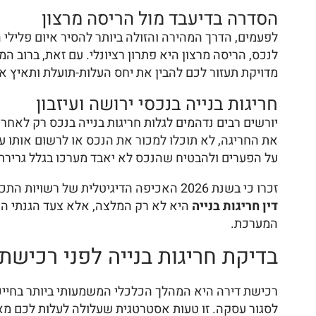
הסדרה בדיעבד מול הריסה מרצון
לפעמים, הדרך המהירה והזולה ביותר להסיר איום פלילי 
לנכס, הריסה מרצון היא פתרון רציונלי. עם זאת, ברוב המקרים, ה
מדויקת תעזור לכם להבין את יחס העלות-תועלת ותאיץ את
חריגות בנייה בנכסי ירושה ועיזבון
יורשים רבים נדהמים לגלות חריגות בנייה בנכס רק לאחר
את החריגה, לא תוכלו למכור את הנכס או לרשום אותו ע
על הפערים ולהבטיח שהנכס לא יאבד מערכו בגלל גרירת ר
זכרו כי בשנת 2026 האכיפה הדיגיטלית של רשויות התכנון הפכה למדויקת יותר. שימוש ברחפנים וצילומי לוויין תקופתיים מאתרים חריגות תוך ימים. לכן, פנייה מוקדמת אל
דין חריגות בנייה
היא לא רק המלצה, אלא צעד הגנתי הכר
המערכת.
בדיקת חריגות בנייה לפני רכישת 
רכישת דירה היא המהלך הכלכלי המשמעותי ביותר בחייכ
לסגור עסקה. זו טעות אסטרטגית שעלולה לעלות לכם מאו