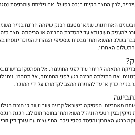
בעירייה, לבין המצב הקיים בנכס בפועל. אם גיליתם שמרפסת נסג
רב להעניק משכנתא עד להסדרת החריגה או הריסתה. מצב כזה מ
בר בשלב המשא ומתן מבטיח שסעיפי הצהרות המוכר ינוסחו בצ
 התשלום האחרון.
ק?
יקת התאמה להיתר עוד לפני החתימה. אל תסתפקו ברישום בטא
נונית. אם התגלתה חריגה רגע לפני החתימה, אל תמהרו. ניתן לק
בתביעה
ם בטעות שסעיף 'As-Is' בחוזה פוטר אותם מאחריות. הפסיקה בישראל קבעה שוב ושו
 נזיקין בגין הטעיה וניהול משא ומתן בחוסר תום לב. הכנת הנ
קה ברגע האחרון והפסד כספי ניכר. התייעצות עם
עורך דין חריג