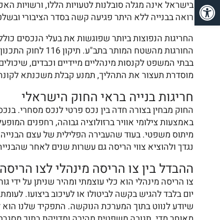
פתח סרגל נגישות
בישראל אינה מגלה סובלנות לטעויות הללו, ורשויות האכ
רואה בבנייה ללא היתר פגיעה קשה בסדר הציבורי ובשלטו
החריגות הנפוצות ביותר שפוגשות את בעלי הנכסים כוללות
החורגות מהשטח המ
בבתי המשפט לקנסות מינהליים מיידיים וכבדים, שיכולי
מוסדרת תעצור את התהליך, תמנע קבלת משכנתא לקונה 
חריגות בנייה בראי החוק הישראלי
החוק מבחין בצורה חדה בין נכס פרטי לנכס מסחרי. בנכ
באמצעות צילומי אוויר ברזולוציה גבוהה, רחפנים המופעל
מיתוס משפטי. בעוד שהעבירה הפלילית של עצם הבנייה
נגדך ולהוציא צווי הריסה גם עשרות שנים לאחר שהבניי
ההבדל בין צו הריסה מינהלי לצו הריסה
יום בלבד להגיש בקשה לביטולו או לעיכוב ביצועו. לעומת 
שיודע לנווט בתוך המערכת הנוקשה. התפקיד שלנו הוא ל
מאוחר מדי. תגובה משפטית מהירה ומדויקת בתוך מסגרת 