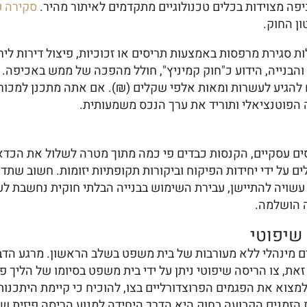
יפה מצוידות בכלים טכנולוגיים מתקדמים לאיתור מהיר.
סקירה ע
ן החוק.
 סגירת מרפסות באמצעות תריסים או זכוכיות, פיצול דירות ליחי
ותר בתב"ע. תיקון 116 לחוק התכנון והבנייה, הידוע כ"חוק קמיניץ", חולל מהפכה 
ם להגיע לעשרות ומאות אלפי שקלים (₪). אם אתה מתכנן למכו
הפוטנציאלי ותוריד את ערך הנכס משמעותית.
סים עסקיים, הקנסות כבדים פי כמה מתוך מטרה לשלול את הכדאי
ים על ידי יחידות הפיקוח וביקורות תקופתיות יזומות. חשוב שתד
 עשויה להתיישן, עבירת השימוש בבנייה הבלתי חוקית נחשבת 
ה הושלמה.
 שיפוטי
זאת, צו הריסה שיפוטי ניתן על ידי בית משפט בסיומו של הליך פ
מצוא את הפגמים הפרוצדורליים בצו, להוכיח כי קיימת היתכנות
הזמנים הקבועה בחוק היא הדרך היחידה למנוע הריסה פיזית ש