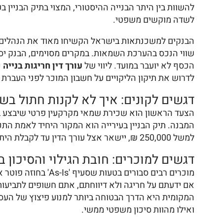
להשוות בין היתר הבנייה ההיסטורי, המצוי בתיק הבניין 
לשדה מוקשים משפטי.
שווי הנכס בהערכת השמאות. במקרים מסוימים, הבנק יס
הכסף לא יועבר במועד. ליווי של
עורך דין חריגות בנייה
כ
לדרוש את תיקון הליקויים על חשבון המוכר לפני העברת
דגשים לקונים: איך לא לקנות חתול בש
הצעד הראשון הוא שכירת שמאי מקרקעין פרטי שיבצע בד
המבנה. תיק הבניין בעירייה הוא המקור היחיד לאמת התכ
למשל 250,000 ₪, יישאר אצל עורך הדין עד לקבלת היתר בנייה כדין או עד להחזרת המצב לקדמותו על ידי המוכר.
דגשים למוכרים: חובת הגילוי והסיכון 
מוכרים רבים סבורי
אם ידעתם על חריגה ולא דיווחתם, אתם חשופים לתביעות
המקומית היא הדרך הבטוחה ביותר למנוע פיצוץ של העס
ואילו מהוות סיכון משפטי ממשי.