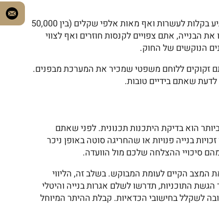
בשנים האחרונות המדינה העבירה הילוך בשימוש בקנסות מינהליים. בשנת 2026, גובה הקנסות על חריגות בנייה יכול להגיע בקלות לעשרות ואף מאות אלפי שקלים (בין 50,000
ו את הבנייה, אתם צפויים לקנסות חוזרים ואף לצווי
ים הנוקשים של החוק.
תם זקוקים ללוחם משפטי שמכיר את המערכת מבפנים.
לדעת שאתם בידיים טובות.
ביותר הוא בדיקת היתכנות תכנונית. לפני שאתם
ויות בנייה פנויות או שהחריגה סוטה באופן ניכר
הם סיכויי ההצלחה שלכם מול הוועדה.
 המצב הקיים לעומת המבוקש. בשלב זה, הליווי
שת התוכניות, תדרשו לשלם אגרות בנייה והיטלי
שור התוכנית, וזהו נתון שחובה לשקלל בחישובי הכדאיות. קבלת ההיתר המיוחל