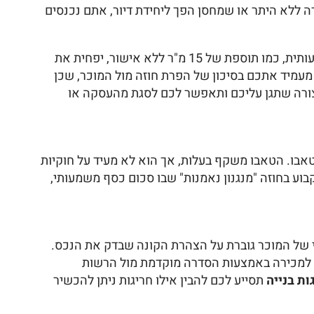
רה ללא היתר או שמחסן הפך ליחידת דיור, אתם נכנסים
הבנקים למשכנתאות בישראל הקשיחו מאוד את הנהלים בשנים האחרונות. שמאי מטעם הבנק שיזהה חריגת בנייה משמעותית, כמו תוספת של 15 מ"ר ללא אישור, יפחית את
עמיד אתכם בסיכון של הפרת חוזה מול המוכר, שכן
ורה שתגן עליכם ותאפשר לכם לסגת מהעסקה או
בו. הטאבו משקף בעלות, אך הוא לא מעיד על חוקיות
בוע בחוזה "מנגנון נאמנות" שבו סכום כסף משמעותי,
ב כי חובת הגילוי של המוכר גוברת על הצהרת הקונה שבדק את הנכס.
כס למכירה באמצעות הסדרה מוקדמת מול הרשות
ות בנייה
תסייע לכם להבין אילו חריגות ניתן להכשיר