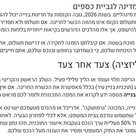
דינה לגביית כספים
להבין שתשלום הקנס אינו מהווה הכשר לחריגה. אם תשלמו ולא תסדיר
להישפט, אך אלו מהלכים הדורשים בקיאות ייחודית בלוחות הזמנ
ון מוכח בשטח. אם קיבלתם הזמנה לחקירה או דרישת תשלום, א
 הזכויות שלכם, כי כשמדובר בחופש ובנכס שלכם, אתם חייבים 
יזציה) צעד אחר צעד
הריסה תלוי ועומד או הליך פלילי פעיל. השלב הראשון והקריטי 
תוכנית בניין עיר) בכלל מאפשרת את הכשרת החריגה. אם אין זכ
בנייה
מנוסה ידע לקרוא את המפה התכנונית ולומר לכם מראש מ
ייה, המכונה "גרמושקה". אדריכל או מהנדס מטעמכם ישרטט את
שמש נגדכם בבית המשפט, אלא לכלי לפתרון הבעיה. לאחר הג
השבחה לוועדה המקומית. היטל השבחה בישראל עומד על 50% מעליית ערך הנכס בעקבות אי
 שסוגר את התיק המשפטי ומסיר את העננה מעל הנכס שלכם.