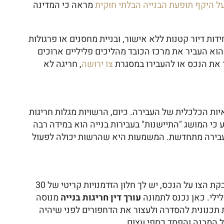
ל היקף תופעת הבנייה הבלתי חוקית
מראה כי המדינה
דות דיור קטנות ללא אישור, ובניית מחסנים או פרגולות
של ממש באכיפה. הוא העביר את מרכז הכובד מהליכים פליליים ארוכים
ר את הנכס או להעבירו במסגרת
צו ירושה
, חריגה לא
ות הכלכלית של העבירה. כיום, הרשויות מגלות חריגות
ע כי המושג "התיישנות" בעבירות בנייה הוא במידה רבה
לעבירה מתחדשת. המשמעות היא שהרשות יכולה לפעול
צו הריסה מינהלי הוא כלי עוצמתי ומהיר שניתן על ידי גורם מינהלי ללא מעורבות של בית משפט בשלב הראשון. מרגע הדבקת הצו על הנכס, יש לך חלון הזדמנויות קריטי של 30
לילי. כאן נכנס לתמונה
עורך דין חריגות בנייה
מנוסה
 תכנונית להסדרה ולעצור את הדחפורים לפני שיהיה
ל המבנה והפסד כספי עצום.