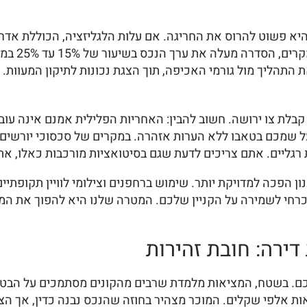
היא פשוט להרוס את החריגה. אם עלות הלגליזציה, הכוללת אדר
סדרה מעלה את ערך הנכס בשיעור של 15% עד 25% במסגרת
 התהליך מול גורמי האכיפה, תוך הצגת נכונות לתיקון המעוות.
 קבלת צו ירושה. חשוב להבין: האחריות הפלילית אמנם אינה עו
ל שמכם בטאבו ללא הערות אזהרה. במקרים של סכסוכי יורשים ס
גליים. אתם צריכים לדעת שגם בסיטואציות מורכבות כאלו, אתה
חי לשמירה על הקניין שלכם. המטרה שלנו היא להפוך את המכשו
דירה: חובת זהירות
ם. בשטח, המציאות מלמדת שרבים מהקונים מסתמכים על הבטחו
ת אלפי שקלים. המוכר מצהיר בחוזה שהנכס נבנה כדין, אך הצהר