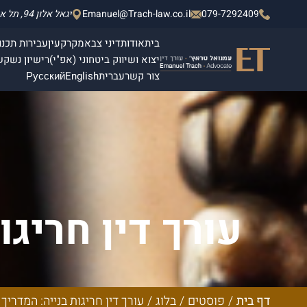
079-7292409
Emanuel@Trach-law.co.il
יגאל אלון 94, תל אביב - יפו, מגדלי אלון 2, קומה 4.
בית
אודות
דיני צבא
מקרקעין
עבירות תכנון
יצוא ושיווק ביטחוני (אפ"י)
רישיון נשק
ש
צור קשר
עברית
English
Русский
עורך דין חריג
והגנ
דף בית
/
פוסטים
/
בלוג
/
עורך דין חריגות בנייה: המדריך 