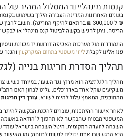
קנסות מינהליים: המסלול המהיר של המ
₪ ל-300,000 ₪ בהתאם להיקף החריגה). חשוב 
הריסה. ניתן להגיש בקשה לביטול קנס מינהלי או לבקש 
התמודדות מול מערכות האכיפה דורשת יד מכוונת וניסי
פנו אלינו לקבלת
ליווי משפטי בתחום המקרקעין
והגנה על
תהליך הסדרת חריגות בנייה (לגל
תהליך הלגליזציה הוא מרוץ נגד השעון, במיוחד כשיש צו 
משקיעים שקל אחד באדריכלים, עלינו לבחון האם התב"ע (
מהתוכנית, המאמץ עלול להיות לשווא.
עורך דין חריגות 
לאחר אישור ההיתכנות, עוברים להכנת הבקשה להיתר בנ
המשפטי מבטיח שהבקשה לא תהפוך ל"הודאה באשמה" שת
היא הרגע שבו אתם יכולים לנשום לרווחה; זהו האישור