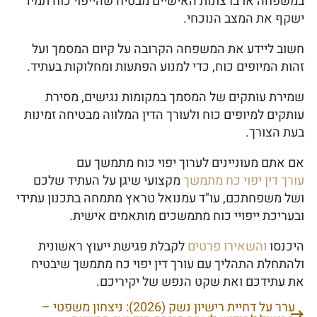
במשפחה או ברצונות האישיים מבטיח שהייפוי כוח תמיד
ישקף את המצב הנוכחי.
חשוב ליידע את המשפחה הקרובה על קיום המסמך ועל
זהות המיופים כוח, כדי למנוע הפתעות ומחלוקות בעתיד.
שמירת עותקים של המסמך במקומות נגישים, מסירת
עותקים למיופים כוח ולעורך הדין המלווה מבטיחה זמינות
בעת הצורך.
אם אתם מעוניינים לערוך יפוי כוח מתמשך עם
עורך דין יפוי כח מתמשך
מקצועי שיגן על העתיד שלכם
ושל משפחתכם, עו"ד עמנואל טראץ מתמחה בתכנון עתידי
ובעריכת ייפויי כוח מתמשכים מותאמים אישית.
היכנסו
והשאירו פרטים
לקבלת פגישת ייעוץ ראשונית
ולהתחלת התהליך עם עורך דין יפוי כח מתמשך שיבטיח
את עתידכם ואת שקט הנפש של יקיריכם.
ערר על דחיית רישיון נשק (2026): ניצחון משפטי –
ניווט