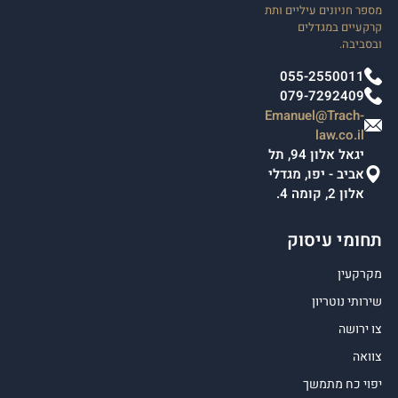
מספר חניונים עיליים ותת
קרקעיים במגדלים
ובסביבה.
055-2550011
079-7292409
Emanuel@Trach-
law.co.il
יגאל אלון 94, תל
אביב - יפו, מגדלי
אלון 2, קומה 4.
תחומי עיסוק
מקרקעין
שירותי נוטריון
צו ירושה
צוואה
יפוי כח מתמשך