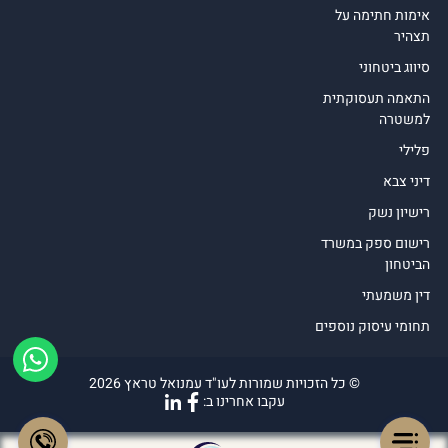
אימות חתימה על
תצהיר
סיווג ביטחוני
התאמה תעסוקתית
למשטרה
פלילי
דיני צבא
רישיון נשק
רישום ספק במשרד
הביטחון
דין משמעתי
תחומי עיסוק נוספים
© כל הזכויות שמורות לעו"ד עמנואל טראץ 2026
עקבו אחרינו ב: