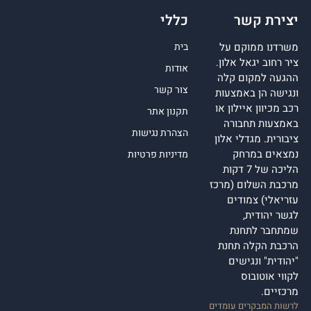
יצירת קשר
כללי
משרדנו ממוקם על
בית
ציר רחוב יגאל אלון.
אודות
ההגעה למקום קלה
צור קשר
ונגישה הן באמצעות
רכב מכיוון איילון או
תקנון אתר
באמצעות תחבורה
הצהרת נגישות
ציבורית. מגדלי אלון
נמצאים במרחק
מדיניות פרטיות
הליכה של 7 דקות
מרכבת השלום (מרכז
עזריאלי) צמודים
לגשר יהודית,
שמתחבר לתחנת
הרכבת הקלה תחנת
"יהודית" ונגישים
לקווי אוטובוס
מרכזיים.
לרשות המבקרים עומדים