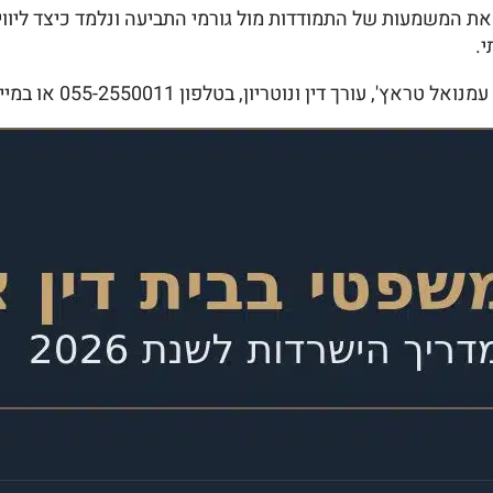
ת המשמעות של התמודדות מול גורמי התביעה ונלמד כיצד ליוו
.
יון, בטלפון 055-2550011 או במייל Emanuel@Trach-Law.co.il.