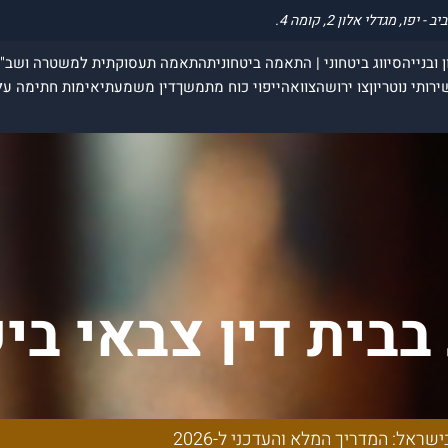
 ובנייה
סיווג ביטחוני | התאמה ביטחונית
התאמה תעסוקתית למשטרה ושב"
ירותי נוטריון
צו ירושה
צוואה
ייפוי כוח מתמשך
דין משמעתי
אימות חתימה על
ג בבית דין צבאי ב
א והעדכני ל-2026
ישראל: המדריך המלא והעדכני ל-2026