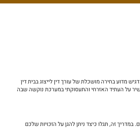
תם שמעל 96% מהתיקים המגיעים לבתי הדין הצבאיים מסתיימים בהרשעה? הנתון הזה, המעודכן לשנת 2026, מדגיש מדוע בחירה מושכלת של עורך דין לייצוג בבית דין
ישיר על העתיד האזרחי והתעסוקתי במערכת נוקשה שבה
במדריך זה, תגלו כיצד ניתן להגן על הזכויות שלכם