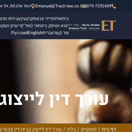
079-7292409
Emanuel@Trach-law.co.il
יגאל אלון 94, תל אביב - יפו, מגדלי אלון 2, קומה 4.
בית
אודות
דיני צבא
מקרקעין
עבירות תכנון
יצוא ושיווק ביטחוני (אפ"י)
רישיון נשק
ש
צור קשר
עברית
English
Русский
עורך דין לייצו
המל
דף בית
/
פוסטים
/
בלוג
/
עורך דין לייצוג בבית דין צבאי ב