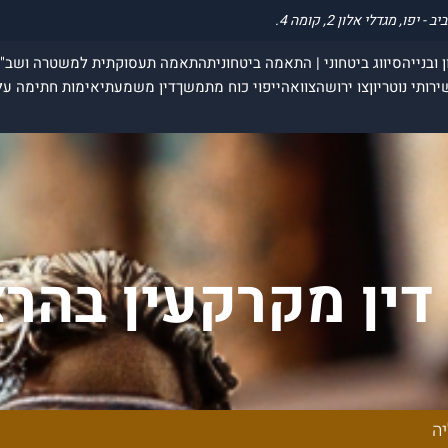
 ובנייה
סיווג ביטחוני | התאמה ביטחונית
התאמה תעסוקתית למשטרה ושב"
ירותי נוטריון
צו ירושה
צוואה
ייפוי כוח מתמשך
דין משמעתי
אימות חתימה על
דין מקרקעין בהר
יה