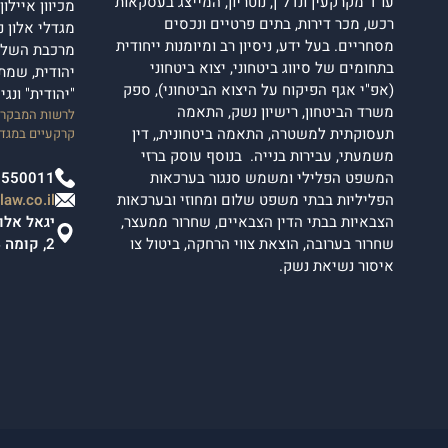
עו"ד מקרקעין ונדל"ן, נוטריון, המייצג בעסקאות
מכיוון איילו
רכש, מכר דירות, בתים פרטיים ונכסים
מסחריים. בעל ידע, ניסיון רב ומיומנות ייחודית
מרכבת השלום
בתחומים של סיווג ביטחוני, יצוא ביטחוני
יהודית, שמת
(אפ"י אגף הפיקוח על היצוא הביטחוני), ספק
"יהודית" ונג
משרד הביטחון, רישיון נשק, התאמה
לרשות המבקרים
תעסוקתית למשטרה, התאמה ביטחונית,, דין
קרקעיים במגדל
משמעתי, עבירות בנייה. בנוסף עוסק ברזי
המשפט הפלילי ומשמש סנגור בערכאות
2550011
הפליליות בבתי משפט שלום ומחוזי ובערכאות
aw.co.il
הצבאיות בבתי הדין הצבאיים, שחרור ממעצר,
שחרור בערובה, הוצאת צווי הרחקה, ביטול צו
2, קומה 4.
איסור נשיאת נשק.