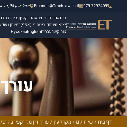
079-7292409
Emanuel@Trach-law.co.il
יגאל אלון 94, תל אביב - יפו, מגדלי אלון 2, קומה 4.
בית
אודות
דיני צבא
מקרקעין
עבירות תכנון
יצוא ושיווק ביטחוני (אפ"י)
רישיון נשק
ש
צור קשר
עברית
English
Русский
עורך 
דף בית
/
שירותים
/
מקרקעין
/
עורך דין מקרקעין בהרצל