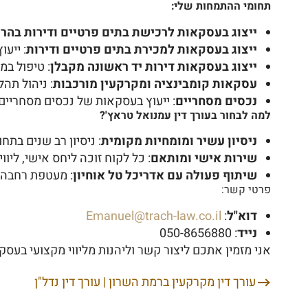
תחומי ההתמחות שלי:
ייצוג בעסקאות לרכישת בתים פרטיים ודירות בהרצ
ייצוג בעסקאות למכירת בתים פרטיים ודירות
: ייע
ייצוג בעסקאות דירות יד ראשונה מקבלן
: טיפול במג
עסקאות קומבינציה ומקרקעין מורכבות
: ניהול תה
נכסים מסחריים
: ייעוץ בעסקאות של נכסים מסחריי
למה לבחור בעורך דין עמנואל טראץ'?
ניסיון עשיר ומומחיות מקומית
: ניסיון רב שנים בת
שירות אישי ומותאם
: כל לקוח זוכה ליחס אישי, ליוו
שיתוף פעולה עם אדריכל טל אוחיון
: מעטפת רחבה ה
פרטי קשר:
דוא"ל
:
Emanuel@trach-law.co.il
נייד
: 050-8656880
אני מזמין אתכם ליצור קשר וליהנות מליווי מקצועי בעס
עורך דין מקרקעין ברמת השרון | עורך דין נדל"ן
ניווט