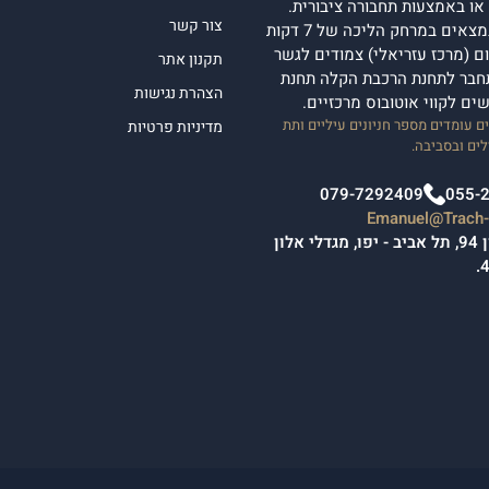
ן או באמצעות תחבורה ציבורית.
צור קשר
מגדלי אלון נמצאים במרחק הליכה של 7 דקות
 (מרכז עזריאלי) צמודים לגשר
תקנון אתר
חבר לתחנת הרכבת הקלה תחנת
הצהרת נגישות
ישים לקווי אוטובוס מרכזיים.
 עומדים מספר חניונים עיליים ותת
מדיניות פרטיות
ים ובסביבה.
079-7292409
055-
Emanuel@Trach-l
יגאל אלון 94, תל אביב - יפו, מגדלי אלון