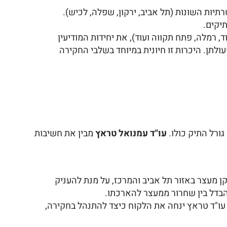
תיות השונות (תל אביב, ירקון, שפלה, לכיש).
תיקים.
ד, רמלה, פתח תקווה ועוד), את יחידות המודיעין
ב"ל, ימ"ר, יחידות הונאה, יחידות סייבר, יח"א רשות המיסים, להב 433) ואת דרכי פעולתן. היכרות זו חיונית במיוחד בשלבי החקירה
ורל התיק כולו.
עו"ד עמנואל טראץ
מבין את חשיבות
 מעצר באזור תל אביב והמרכז, על מנת להעניק
הבדל בין שחרור ממעצר להארכתו.
 עו"ד טראץ ינחה את הלקוח כיצד להתנהל בחקירה,