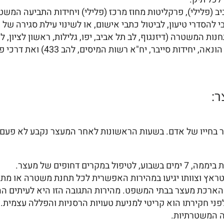
ב (פלילי), פרקליטות מחוז מרכז (פלילי) ויחידות התביעה המשטר
להסדרי טיעון, לביטול כתבי אישום, או לשינוי עילת סגירה של 
ות המשטרה (דיזנגוף, לב תל אביב, יפו, גלילות, ראשון לציון, לו
והחקירה המיוחדות (כמו יאח"ה, יאח
ר בחייו של אדם. בשעות הראשונות לאחר המעצר נקבע לא פעם ג
טראץ וצוותו יגיעו במהירות האפשרית לכל תחנת משטרה או מתקן
ני הארכת מעצר בבתי המשפט. מהירות התגובה הזו היא לעיתים ה
ני חקירתו הוא קריטי למניעת טעויות הרסניות והפללה עצמית.
ה המשטרתיות.