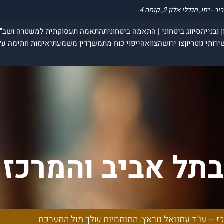
 ובנייה
סיווג ביטחוני | התאמה ביטחונית
התאמה תעסוקתית למשטרה ושב"
ירותי נוטריון
צו ירושה
צוואה
ייפוי כוח מתמשך
דין משמעתי
אימות חתימה על
 בתל אביב והמרכז 
ומחיות שלך מול
רכז – עו"ד עמנואל טראץ: המומחיות שלך מול המערכת