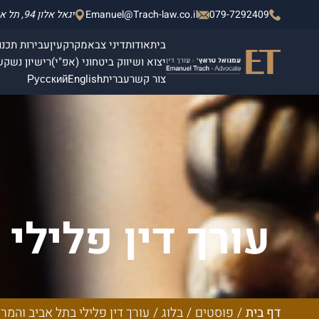
079-7292409
Emanuel@Trach-law.co.il
יגאל אלון 94, תל אביב - יפו, מגדלי אלון 2, קומה 4.
בית
אודות
דיני צבא
מקרקעין
עבירות תכנון
יצוא ושיווק ביטחוני (אפ"י)
רישיון נשק
ש
צור קשר
עברית
English
Русский
עורך דין פלילי
טראץ: המ
דף בית
/
פוסטים
/
בלוג
/
עורך דין פלילי בתל אביב והמ