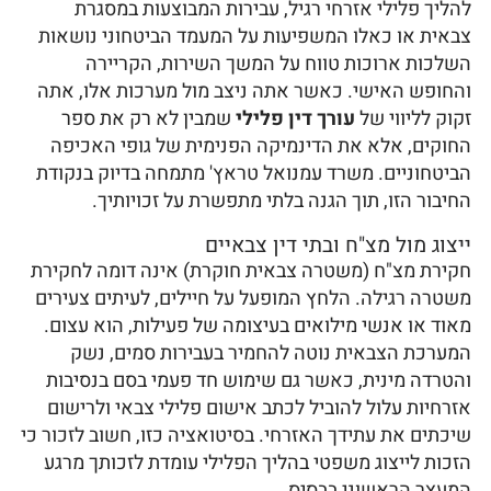
להליך פלילי אזרחי רגיל, עבירות המבוצעות במסגרת
צבאית או כאלו המשפיעות על המעמד הביטחוני נושאות
השלכות ארוכות טווח על המשך השירות, הקריירה
והחופש האישי. כאשר אתה ניצב מול מערכות אלו, אתה
זקוק לליווי של
עורך דין פלילי
שמבין לא רק את ספר
החוקים, אלא את הדינמיקה הפנימית של גופי האכיפה
הביטחוניים. משרד עמנואל טראץ' מתמחה בדיוק בנקודת
החיבור הזו, תוך הגנה בלתי מתפשרת על זכויותיך.
ייצוג מול מצ"ח ובתי דין צבאיים
חקירת מצ"ח (משטרה צבאית חוקרת) אינה דומה לחקירת
משטרה רגילה. הלחץ המופעל על חיילים, לעיתים צעירים
מאוד או אנשי מילואים בעיצומה של פעילות, הוא עצום.
המערכת הצבאית נוטה להחמיר בעבירות סמים, נשק
והטרדה מינית, כאשר גם שימוש חד פעמי בסם בנסיבות
אזרחיות עלול להוביל לכתב אישום פלילי צבאי ולרישום
שיכתים את עתידך האזרחי. בסיטואציה כזו, חשוב לזכור כי
הזכות לייצוג משפטי בהליך הפלילי עומדת לזכותך מרגע
המעצר הראשוני בבסיס.