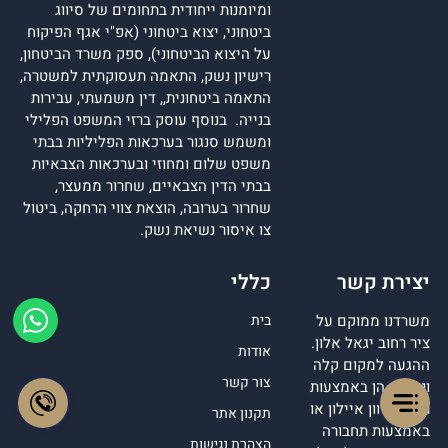
ומיומנות ייחודית בתחומים של סיווג
ביטחוני, יצוא ביטחוני (אפ"י אגף הפיקוח
על היצוא הביטחוני), ספק משרד הביטחון,
רישיון נשק, התאמה תעסוקתית למשטרה,
התאמה ביטחונית,, דין משמעתי, עבירות
בנייה. בנוסף עוסק ברזי המשפט הפלילי
ומשמש סנגור בערכאות הפליליות בבתי
משפט שלום ומחוזי ובערכאות הצבאיות
בבתי הדין הצבאיים, שחרור ממעצר,
שחרור בערובה, הוצאת צווי הרחקה, ביטול
צו איסור נשיאת נשק.
יצירת קשר
כללי
משרדנו ממוקם על
בית
ציר רחוב יגאל אלון.
אודות
ההגעה למקום קלה
צור קשר
ונגישה הן באמצעות
רכב מכיוון איילון או
תקנון אתר
באמצעות תחבורה
הצהרת נגישות