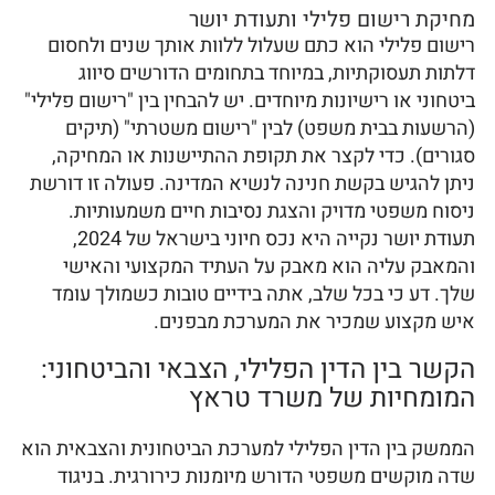
מחיקת רישום פלילי ותעודת יושר
רישום פלילי הוא כתם שעלול ללוות אותך שנים ולחסום
דלתות תעסוקתיות, במיוחד בתחומים הדורשים סיווג
ביטחוני או רישיונות מיוחדים. יש להבחין בין "רישום פלילי"
(הרשעות בבית משפט) לבין "רישום משטרתי" (תיקים
סגורים). כדי לקצר את תקופת ההתיישנות או המחיקה,
ניתן להגיש בקשת חנינה לנשיא המדינה. פעולה זו דורשת
ניסוח משפטי מדויק והצגת נסיבות חיים משמעותיות.
תעודת יושר נקייה היא נכס חיוני בישראל של 2024,
והמאבק עליה הוא מאבק על העתיד המקצועי והאישי
שלך. דע כי בכל שלב, אתה בידיים טובות כשמולך עומד
איש מקצוע שמכיר את המערכת מבפנים.
הקשר בין הדין הפלילי, הצבאי והביטחוני:
המומחיות של משרד טראץ
הממשק בין הדין הפלילי למערכת הביטחונית והצבאית הוא
שדה מוקשים משפטי הדורש מיומנות כירורגית. בניגוד