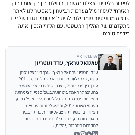
לעיכוב הליכים. אצלנו במשרד, השילוב בין בקיאות בחוק
האזרחי לניסיון מול מערכות הביטחון מאפשר לנו לאתר
פרצות משפטיות שמובילות לביטול אישומים גם בשלבים
מתקדמים של ההליך המשפטי. עם הליווי הנכון, אתה
בידיים טובות.
ARTICLE BY
עמנואל טראץ', עו"ד ונוטריון
עו"ד ונוטריון עמנואל טראץ', עורך דין בעל ניסיון
עשיר, חבר בלשכת עורכי הדין החל משנת 2011.
עורך דין פרטי ותיק, בעברו שימש כיועץ משפטי
בחטיבה להתאמה ביטחונית בשב"כ (סיווג ביטחוני)
ויועץ משפטי בתחום הפלילי והמנהלי. פועל בשוק
הפרטי משנת 2013, ומייצג לקוחות פרטיים
ותאגידים. בשירותו הצבאי, שירות כחוקר בכיר
וראש צוות חוקרים במצ"ח ביחידה המרכזית
לחקירות מיוחדות (ימל"מ).