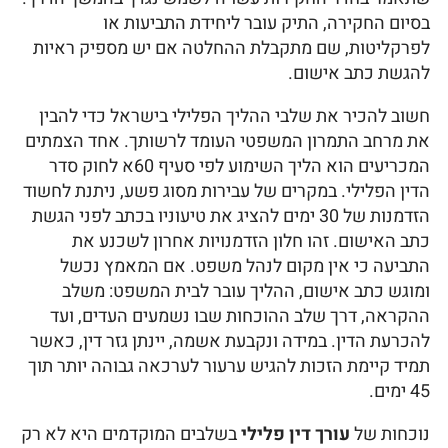
בסיום החקירה, התיק עובר ליחידת התביעות או
לפרקליטות, שם מתקבלת ההחלטה אם יש מספיק ראיות
להגשת כתב אישום.
חשוב להכיר את שלבי ההליך הפלילי בישראל כדי להבין
את מרחב התמרון המשפטי העומד לרשותך. אחד הצמתים
המכריעים הוא הליך השימוע לפי סעיף 60א לחוק סדר
הדין הפלילי. במקרים של עבירות מסוג פשע, ניתנת לחשוד
הזדמנות של 30 ימים להציג את טיעוניו בכתב לפני הגשת
כתב האישום. זהו חלון הזדמנויות אחרון לשכנע את
התביעה כי אין מקום לנהל משפט. אם המאמץ נכשל
ומוגש כתב אישום, ההליך עובר לבית המשפט: משלב
ההקראה, דרך שלב ההוכחות שבו נשמעים העדים, ועד
להכרעת הדין. במידה ונקבעת אשמה, יינתן גזר דין, כאשר
תמיד קיימת הזכות להגיש ערעור לערכאה גבוהה יותר תוך
45 ימים.
נוכחות של
עורך דין פלילי
בשלבים המוקדמים היא לא רק