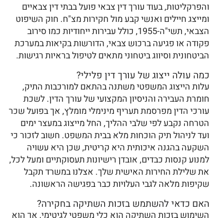
והפרקליטות, בעוד עורך דין צבאי פועל בבתי דין צבאיים
ומייצג חיילים ואנשי קבע מול חקירות מצ"ח. חוק השיפוט
הצבאי, תשי"ה-1955, כולל עבירות ייחודיות כמו סירוב
פקודה או פגיעה ברכוש צבאי, הדורשות בקיאות במערכת
הביטחונית וסיווג ביטחוני מתאים לטיפול בראיות רגישות.
כמה עולה ייצוג של עורך דין פלילי?
עלות הייצוג המשפטי משתנה בהתאם למורכבות התיק,
חומרת העבירה והניסיון המקצועי של עורך הדין. לשכת
עורכי הדין מפרסמת תעריף מינימלי מומלץ, אך בפועל שכר
הטרחה נקבע לפי שלבי ההליך, החל מייצוג במעצר ימים
ועד לניהול תיק הוכחות מלא בבית המשפט. חשוב לזכור כי
השקעה בהגנה איכותית היא קריטית, שכן היא עשויה
למנוע קנסות כבדים, אובדן רישיונות תעסוקתיים ומעל לכל,
את שלילת החירות האישית שלך. אצלנו במשרד תקבל
שקיפות מלאה לגבי העלויות כבר בפגישה הראשונה.
האם כדאי להשתמש בזכות השתיקה בחקירה?
השימוש בזכות השתיקה הוא כלי משפטי לגיטימי, אך הוא