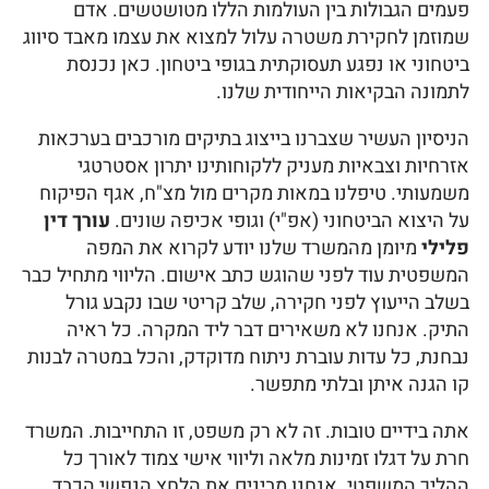
פעמים הגבולות בין העולמות הללו מטושטשים. אדם
שמוזמן לחקירת משטרה עלול למצוא את עצמו מאבד סיווג
ביטחוני או נפגע תעסוקתית בגופי ביטחון. כאן נכנסת
לתמונה הבקיאות הייחודית שלנו.
הניסיון העשיר שצברנו בייצוג בתיקים מורכבים בערכאות
אזרחיות וצבאיות מעניק ללקוחותינו יתרון אסטרטגי
משמעותי. טיפלנו במאות מקרים מול מצ"ח, אגף הפיקוח
על היצוא הביטחוני (אפ"י) וגופי אכיפה שונים.
עורך דין
פלילי
מיומן מהמשרד שלנו יודע לקרוא את המפה
המשפטית עוד לפני שהוגש כתב אישום. הליווי מתחיל כבר
בשלב הייעוץ לפני חקירה, שלב קריטי שבו נקבע גורל
התיק. אנחנו לא משאירים דבר ליד המקרה. כל ראיה
נבחנת, כל עדות עוברת ניתוח מדוקדק, והכל במטרה לבנות
קו הגנה איתן ובלתי מתפשר.
אתה בידיים טובות. זה לא רק משפט, זו התחייבות. המשרד
חרת על דגלו זמינות מלאה וליווי אישי צמוד לאורך כל
ההליך המשפטי. אנחנו מבינים את הלחץ הנפשי הכבד,