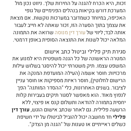
זכות, היא הכרח להגנה על החירות שלך. ניווט נכון מול
המערכת דורש בקיאות בנהלים הפנימיים של גופי
האכיפה, במיוחד כשמדובר במערכות נוקשות. אם מצאת
את עצמך בתוך הסערה הזו, זכור שאתה לא חייב לעבור
אותה לבד; ליווי של
עורך דין מנוסה
שרואה את התמונה
המלאה יכול לשנות את התוצאה הסופית באופן דרמטי.
סגירת תיק פלילי וביטול כתב אישום
המטרה הראשונה של כל הגנה משפטית היא למנוע את
המשפט עצמו. תיק משטרתי יכול להיסגר בשלוש עילות
מרכזיות: חוסר אשמה (העילה המועדפת המנקה את
הרישום לחלוטין), חוסר ראיות מספיקות או חוסר עניין
לציבור. בשנים האחרונות, כלי "ההסדר המותנה" הפך
לנפוץ מאוד. הוא מאפשר לסגור תיקים בעבירות קלות
יחסית בתמורה להודאה ותשלום קנס או פיצוי, ללא
הרשעה פלילית. גם לאחר שכתב אישום הוגש,
עורך דין
פלילי
חד מחשבה יכול להוביל לביטולו על ידי חשיפת
כשלים ראייתיים או טענות של "הגנה מן הצדק".