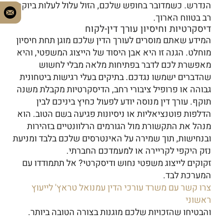
הנדרש. כשמדובר בחופש שלכם, הזול עלול לעלות ביוקר
רב בטווח הארוך.
דיסקרטיות וחיסיון עורך דין-לקוח
המידע שאתם מוסרים לעורך הדין שלכם מוגן תחת חיסיון
מוחלט. הגנה זו היא אבן היסוד של הייצוג המשפטי, והיא
מאפשרת לכם לדבר בפתיחות מלאה מבלי לחשוש
שהדברים ישמשו נגדכם. בתיקים בעלי רגישות ביטחונית
גבוהה או פרופיל ציבורי רחב, הדיסקרטיות מקבלת משנה
תוקף. עורך דין מנוסה יודע לפעול כחיץ ביניכם לבין
הדלפות פוטנציאליות או ניסיונות פגיעה בשם הטוב. הוא
מנהל את התקשורת מול הגורמים הרלוונטיים בזהירות
ובנחישות, תוך שמירה על האינטרסים שלכם בלבד ומניעת
נזק היקפי לקריירה או למעמדכם החברתי.
זקוקים לייצוג משפטי נחוש ודיסקרטי? אל תתמודדו עם
המערכת לבד.
צרו קשר עם משרד עורכי הדין עמנואל טראץ' לייעוץ
ראשוני
והבטיחו שהזכויות שלכם מוגנות בצורה הטובה ביותר.