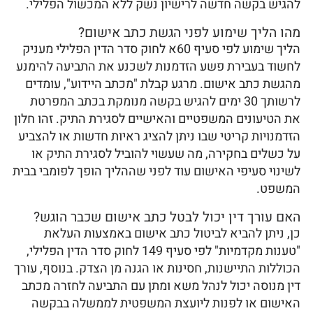
להגיש בקשה חדשה לרישיון נשק ללא המכשול הפלילי.
מהו הליך שימוע לפני הגשת כתב אישום?
הליך שימוע לפי סעיף 60א לחוק סדר הדין הפלילי מעניק
לחשוד בעבירת פשע הזדמנות לשכנע את התביעה להימנע
מהגשת כתב אישום. מרגע קבלת "מכתב היידוע", עומדים
לרשותך 30 ימים להגיש בקשה מנומקת בכתב המפרטת
את הטיעונים המשפטיים והאישיים לסגירת התיק. זהו חלון
הזדמנויות קריטי שבו ניתן להציג ראיות חדשות או להצביע
על כשלים בחקירה, מה שעשוי להוביל לסגירת התיק או
לשינוי סעיפי האישום עוד לפני שההליך הופך לפומבי בבית
המשפט.
האם עורך דין יכול לבטל כתב אישום שכבר הוגש?
כן, ניתן להביא לביטול כתב אישום באמצעות העלאת
"טענות מקדמיות" לפי סעיף 149 לחוק סדר הדין הפלילי,
הכוללות התיישנות, חסינות או הגנה מן הצדק. בנוסף, עורך
דין מנוסה יכול לנהל משא ומתן עם התביעה לחזרה מכתב
האישום או לפנות ליועצת המשפטית לממשלה בבקשה