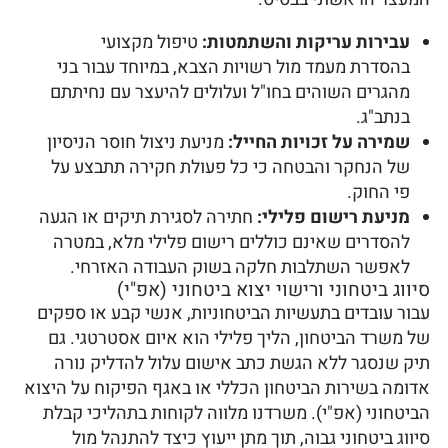
עבירות עריקות והשתמטות:
טיפול מקצועי
בהסדרת מעמד מול רשויות הצבא, במיוחד עבור בני
מהגרים השוהים בחו"ל ועלולים להיעצר עם נחיתתם
בנתב"ג.
שמירה על זכויות החייל:
מניעת ניצול חוסר הניסיון
של הנחקר והבטחה כי כל פעולת חקירה תתבצע על
פי החוק.
מניעת רישום פלילי:
חתירה לסגירת תיקים או הגעה
להסדרים שאינם כוללים רישום פלילי מלא, במטרה
לאפשר השתלבות חלקה בשוק העבודה האזרחי.
סיווג ביטחוני ורישוי יצוא ביטחוני (אפ"י)
עבור עובדים בתעשיות הביטחוניות, אנשי קבע או ספקים
של משרד הביטחון, הליך פלילי הוא איום אסטרטגי. גם
תיק שנסגר ללא הגשת כתב אישום עלול להדליק נורה
אדומה בשירות הביטחון הכללי או באגף הפיקוח על היצוא
הביטחוני (אפ"י). משרדנו מלווה לקוחות בתהליכי קבלת
סיווג ביטחוני גבוה, תוך מתן ייעוץ כיצד להתנהל מול