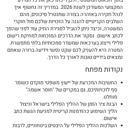
בתוך הכאוס המשפטי, ולכן ריכזנו כאן את כל המידע
המקצועי המעודכן לשנת 2026. במדריך זה נחשוף איך
לנהל חקירה באזהרה בצורה שתנטרל סיכונים, מהם
השלבים הקריטיים להגנה על הזכויות שלכם מול חוקרי
המשטרה, וכיצד ניתן להוביל לסגירת התיק עוד לפני שהפך
לכתב אישום. נסקור את הדרכים המוכחות למחיקת רישום
פלילי וייצוג בערכאות שמשדר סמכותיות בלתי מתפשרת.
המטרה היא להעניק לכם שקט נפשי וידיעה ברורה שאתם
נמצאים בידיים טובות לאורך כל הדרך.
נקודות מפתח
החשיבות המכרעת של ייעוץ משפטי מוקדם כשומר
סף לזכויותיכם, גם במקרים של "חוסר אשמה"
מוחלט.
הבנת ציר הזמן של ההליך הפלילי בישראל וניצול
הליך השימוע כהזדמנות קריטית למניעת הגשת כתב
אישום.
השלכות ההליך הפלילי על היבטים ביטחוניים, לרבות