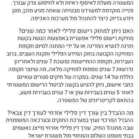
המשטרה פועלת לאיסוף ראיות ולא לחיפוש צדק עבורך.
פנייה מוקדמת למשרדנו מבטיחה שאתה מגיע מוכן, מוגן
ויודע בדיוק כיצד להתנהל מול מערכות האכיפה.
האם ניתן למחוק רישום פלילי לאחר כמה שנים?
מחיקת רישום פלילי אפשרית באמצעות הגשת בקשת
חנינה לנשיא המדינה או על ידי המתנה לסיום תקופת
המחיקה הקבועה בחוק המידע הפלילי ותקנת השבים. ברוב
העבירות, תקופת ההתיישנות נמשכת 7 שנים ולאחריהן
נדרשות 7 שנים נוספות למחיקה מלאה, מה שיוצר תקופה
כוללת של 14 שנים. במקרה של תיקים סגורים שאינם
כתבי אישום, ניתן להגיש בקשה לביטול הרישום המשטרתי
לאחר 5 שנים בעבירות עוון או 7 שנים בעבירות פשע,
בהתאם לקריטריונים של המשטרה.
מה ההבדל בין עורך דין פלילי אזרחי לעורך דין צבאי?
ההבדל המרכזי נעוץ במערכת החוקים ובערכאה המשפטית
שבה מתנהל התיק. עורך דין פלילי אזרחי מייצג נאשמים
בבתי משפט השלום והמחוזי מול משטרת ישראל