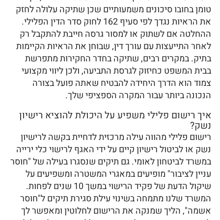
טומן בחובו סיכונים משמעותיים שכן שתיקה עלולה לחזק
את הראיות נגדך לפי סעיף 162 לחוק סדר הדין הפלילי.
ההחלטה אם לשתוק או למסור גרסה חייבת להתקבל רק
לאחר התייעצות עם עורך דין, שבוחן את הראיות הקיימות
בתיק. במקרים רבים, שתיקה בחדר החקירות מתפרשת
בבית המשפט כחיזוק לגרסת התביעה, ולכן ליווי מקצועי
צמוד הוא הדרך היחידה להבטיח שאתה פועל בצורה
הנכונה ביותר עבור המקרה הספציפי שלך.
איך רישום פלילי משפיע על היכולת להוציא רישיון
נשק?
רישום פלילי מהווה עילה מרכזית לדחיית בקשה לרישיון
נשק או לביטול רישיון קיים על ידי האגף לרישוי כלי ירייה
במשרד לביטחון לאומי. גם תיקים שנסגרו בעילה של "חוסר
עניין לציבור" מופיעים במאגרי המשטרה ומשפיעים על
שיקול הדעת של פקיד הרישוי במשך 10 שנים לפחות.
המשרד שלנו מתמחה בשינוי עילת סגירת תיקים ל"חוסר
אשמה", הליך שמנקה את הרישום לחלוטין ומאפשר לך