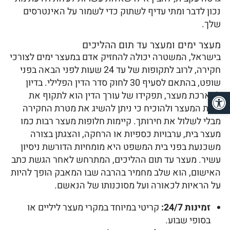
נכון לדבר ומתי עדיף לשתוק כדי לשמור על האינטרסים
שלך.
מעצר ימים ומעצר עד תום ההליכים
בישראל, המשטרה יכולה להחזיק אדם במעצר ימים לצורכי
חקירה, לרוב לתקופות של עד 24 שעות לפני הבאה בפני
שופט, בהתאם לסעיף 30 לחוק סדר הדין הפלילי. בדיון
פתח סרגל נגישות
להארכת מעצר, תפקידו של עורך הדין הוא לתקוף את
עילת המעצר ולהוכיח כי ניתן להשיג את מטרת החקירה
מבלי לשלול את חירותך. קיימות חלופות מעצר רבות כמו
מעצר בית, ערבויות כספיות או הרחקה, והצגתן בצורה
משכנעת בפני בית המשפט היא מומחיות הדורשת ניסיון
עשיר. מעצר עד תום ההליכים, המתרחש לאחר הגשת כתב
האישום, הוא שלב מחמיר בהרבה שבו המאבק הופך להיות
על הראיות לכאורה ועל מסוכנותו של הנאשם.
זמינות 24/7:
קריטי במיוחד במקרי מעצר ליליים או
בסופי שבוע.