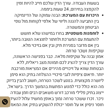
בשעות העבודה. עורך הדין שלכם חייב להיות זמין
להקפצה בחירום, 24 שעות ביממה.
היכרות עם המערכת:
הבנה עמוקה של הדינמיקה
בין התביעה להגנה וליווי של אלפי לקוחות מול גופי
הביטחון והמשטרה.
לוחמנות משפטית:
בחרו במישהו שלא חושש
להתעמת עם המערכת ולחתור לתוצאה הטובה ביותר,
בין אם מדובר בסגירת תיק ובין אם בזיכוי מלא.
שקיפות ושכר טרחה
אמון נבנה על שקיפות מלאה. כבר בפגישה הראשונה,
עורך הדין צריך להציג לכם תמונת מצב ריאלית, ללא
הבטחות שווא על זיכויים מהירים אם המציאות מורכבת
יותר. תיאום ציפיות לגבי סיכויי ההצלחה בתיק הוא סימן
ליושרה מקצועית. בנוגע לשכר הטרחה, חשוב להבין בדיוק
מה הוא כולל כדי למנוע הפתעות בהמשך הדרך. בישראל,
ייצוג בתיק פלילי מורכב דורש משאבים רבים וזמן עבודה
ניכר. זכרו ששכר טרחה נמוך באופן מחשיד עלול להעיד על
חוסר ניסיון או על חוסר יכולת להשקיע בתיק את המאמץ