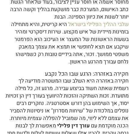
מחוסר אשמה או חוסר עניין לציבור, בעוד שלאחר הגשת
כתב האישום, המערכת כבר מושקעת בהליך וקשה הרבה
יותר לשנות את כיוון הספינה. הבנת
שלבי ההליך הפלילי בישראל
היא קריטית, והיא מתחילה
בזמינות מיידית של איש מקצוע. שירות דיסקרטי ומהיר
בשעות הראשונות של המעצר או העיכוב הוא הפרמטר
שיקבע אם תצא לחופשי או תמצא את עצמך במאבק
משפטי ממושך. זכור, אתה בידיים טובות רק כשמישהו
נלחם עבורך מהרגע הראשון.
חקירה באזהרה: הרגע שבו הכל נקבע
חקירה באזהרה היא השלב שבו המשטרה מודיעה לך
רשמית שאתה חשוד בביצוע עבירה. מרגע זה, כל מילה
מתועדת. זכות השתיקה והזכות להיוועץ בעורך דין הן זכויות
יסוד, אך השימוש בהן דורש אסטרטגיה. נחקרים רבים
נופלים במלכודת של "שיחות מסדרון" או ניסיונות להסביר
את עצמם ללא ליווי, מה שמוביל להפללה עצמית מיותרת.
הכנה מוקדמת עם
עורך דין פלילי
מאפשרת לך לבנות
גרסה עקבית, להבין אילו שאלות עשויות לעלות ולדעת מתי