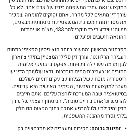
הרגע שבו אתם מפקידים את החופש שלכם, את המוניטין
המקצועי ואת עתיד המשפחה בידיו של אדם אחר. לא כל
עורך דין מתאים לכל מקרה. אתם זקוקים למומחה שמכיר
את מסדרונות המערכת המשפטית והביטחונית מבפנים,
מישהו שיודע כיצד חוקרי להב 433, מצ"ח או יחידות
ההונאה חושבים ופועלים.
הפרמטר הראשון והחשוב ביותר הוא ניסיון ספציפי בתחום
העבירה הרלוונטי. עורך דין פלילי המצטיין בתיקי צווארון
לבן ומרמה עשוי להיות פחות אפקטיבי בתיקי אלימות
חמורים או בעבירות סמים מורכבות. ודאו שלעורך הדין יש
היסטוריה מוכחת של הצלחות בתיקים דומים לשלכם.
מעבר למקצועיות היבשה, הכימיה האישית היא קריטית.
בסיטואציה שבה המערכת לוחצת עליכם, אתם חייבים
להרגיש ש"אתם בידיים טובות". הביטחון העצמי של עורך
הדין והיכולת שלו להרגיע אתכם בתוך הכאוס הם חלק
בלתי נפרד מההגנה המשפטית.
זמינות גבוהה:
חקירות ומעצרים לא מתרחשים רק