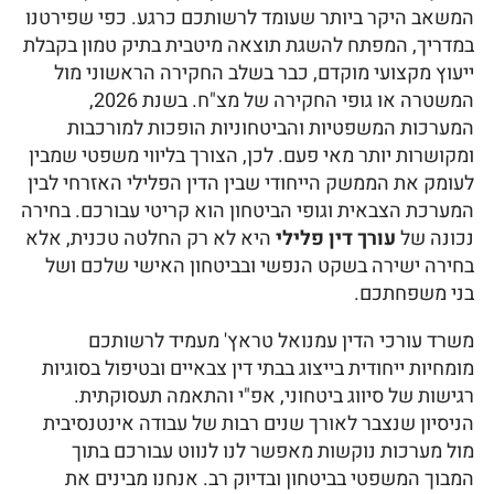
המשאב היקר ביותר שעומד לרשותכם כרגע. כפי שפירטנו
במדריך, המפתח להשגת תוצאה מיטבית בתיק טמון בקבלת
ייעוץ מקצועי מוקדם, כבר בשלב החקירה הראשוני מול
המשטרה או גופי החקירה של מצ"ח. בשנת 2026,
המערכות המשפטיות והביטחוניות הופכות למורכבות
ומקושרות יותר מאי פעם. לכן, הצורך בליווי משפטי שמבין
לעומק את הממשק הייחודי שבין הדין הפלילי האזרחי לבין
המערכת הצבאית וגופי הביטחון הוא קריטי עבורכם. בחירה
נכונה של
עורך דין פלילי
היא לא רק החלטה טכנית, אלא
בחירה ישירה בשקט הנפשי ובביטחון האישי שלכם ושל
בני משפחתכם.
משרד עורכי הדין עמנואל טראץ' מעמיד לרשותכם
מומחיות ייחודית בייצוג בבתי דין צבאיים ובטיפול בסוגיות
רגישות של סיווג ביטחוני, אפ"י והתאמה תעסוקתית.
הניסיון שנצבר לאורך שנים רבות של עבודה אינטנסיבית
מול מערכות נוקשות מאפשר לנו לנווט עבורכם בתוך
המבוך המשפטי בביטחון ובדיוק רב. אנחנו מבינים את