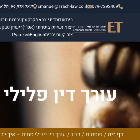
079-7292409
Emanuel@Trach-law.co.il
יגאל אלון 94, תל אביב - יפו, מגדלי אלון 2, קומה 4.
בית
אודות
דיני צבא
מקרקעין
עבירות תכנון
יצוא ושיווק ביטחוני (אפ"י)
רישיון נשק
ש
צור קשר
עברית
English
Русский
עורך דין פלילי 
דף בית
/
פוסטים
/
בלוג
/
עורך דין פלילי סמים – איך לבח