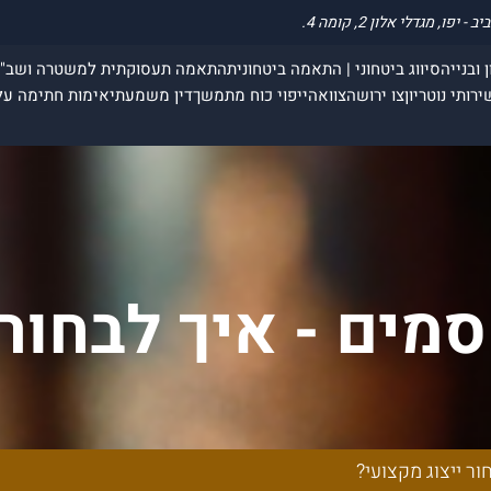
 ובנייה
סיווג ביטחוני | התאמה ביטחונית
התאמה תעסוקתית למשטרה ושב"
ירותי נוטריון
צו ירושה
צוואה
ייפוי כוח מתמשך
דין משמעתי
אימות חתימה על
סמים - איך לבחור
ור ייצוג מקצועי?