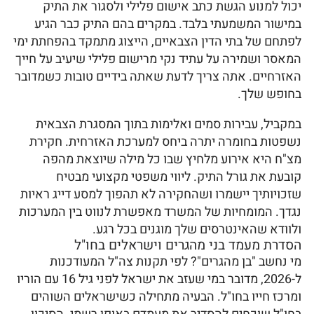
יכול למנוע הגשת כתב אישום פלילי ולסגור את התיק
במישור המשמעתי בלבד. במקרים בהם התיק כבר הגיע
לפתחם של בתי הדין הצבאיים, הייצוג מתמקד בהפחתת ימי
המאסר ושמירה על עתיד נקי מרישום פלילי שיעיב על חייך
האזרחיים. אתה צריך לדעת שאתה בידיים טובות כשמדובר
בחופש שלך.
במקביל, עבירות סמים ואלימות בתוך המסגרת הצבאית
נשפטות בחומרה יתרה ביחס למערכת האזרחית. חקירת
מצ"ח היא אירוע מלחיץ שבו כל מילה שיוצאת מהפה
קובעת את גורל התיק. ליווי משפטי מקצועי מבטיח
שזכויותיך יישמרו ושהחקירה לא תהפוך למסע דייג ראיות
נגדך. המומחיות של המשרד מאפשרת לנווט בין המערכות
ולוודא שהאינטרסים שלך מוגנים בכל רגע.
הסדרת מעמד בני מהגרים וישראלים בחו"ל
מי נחשב "בן מהגרים"? לפי תקנות צה"ל המעודכנות
ל-2026, מדובר במי שעזב את ישראל לפני גיל 16 עם הוריו
ומרכז חייו בחו"ל. הבעיה מתחילה כשישראלים השוהים