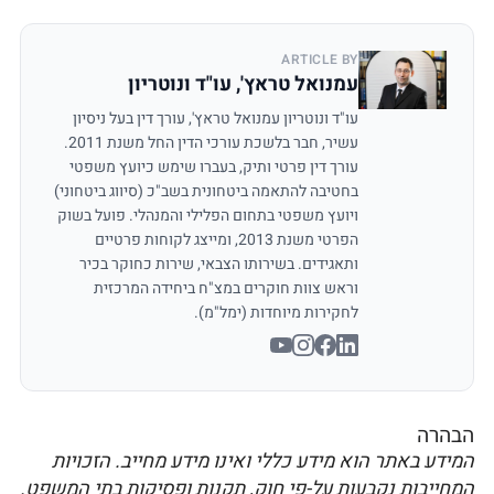
ARTICLE BY
עמנואל טראץ', עו"ד ונוטריון
עו"ד ונוטריון עמנואל טראץ', עורך דין בעל ניסיון
עשיר, חבר בלשכת עורכי הדין החל משנת 2011.
עורך דין פרטי ותיק, בעברו שימש כיועץ משפטי
בחטיבה להתאמה ביטחונית בשב"כ (סיווג ביטחוני)
ויועץ משפטי בתחום הפלילי והמנהלי. פועל בשוק
הפרטי משנת 2013, ומייצג לקוחות פרטיים
ותאגידים. בשירותו הצבאי, שירות כחוקר בכיר
וראש צוות חוקרים במצ"ח ביחידה המרכזית
לחקירות מיוחדות (ימל"מ).
הבהרה
המידע באתר הוא מידע כללי ואינו מידע מחייב. הזכויות
המחייבות נקבעות על-פי חוק, תקנות ופסיקות בתי המשפט.