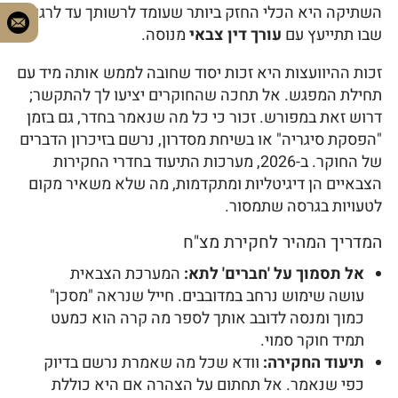
השתיקה היא הכלי החזק ביותר שעומד לרשותך עד לרגע
שבו תתייעץ עם
עורך דין צבאי
מנוסה.
זכות ההיוועצות היא זכות יסוד שחובה לממש אותה מיד עם
תחילת המפגש. אל תחכה שהחוקרים יציעו לך להתקשר;
דרוש זאת במפורש. זכור כי כל מה שנאמר בחדר, גם בזמן
"הפסקת סיגריה" או בשיחת מסדרון, נרשם בזיכרון הדברים
של החוקר. ב-2026, מערכות התיעוד בחדרי החקירות
הצבאיים הן דיגיטליות ומתקדמות, מה שלא משאיר מקום
לטעויות בגרסה שתמסור.
המדריך המהיר לחקירת מצ"ח
אל תסמוך על 'חברים' לתא:
המערכת הצבאית
עושה שימוש נרחב במדובבים. חייל שנראה "מסכן"
כמוך ומנסה לדובב אותך לספר מה קרה הוא כמעט
תמיד חוקר סמוי.
תיעוד החקירה:
וודא שכל מה שאמרת נרשם בדיוק
כפי שנאמר. אל תחתום על הצהרה אם היא כוללת