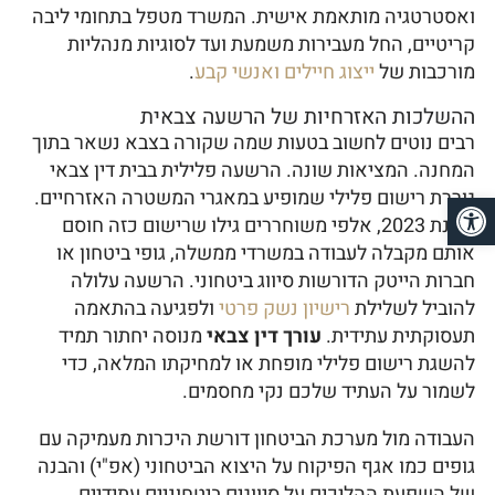
ואסטרטגיה מותאמת אישית. המשרד מטפל בתחומי ליבה
קריטיים, החל מעבירות משמעת ועד לסוגיות מנהליות
מורכבות של
ייצוג חיילים ואנשי קבע
.
ההשלכות האזרחיות של הרשעה צבאית
רבים נוטים לחשוב בטעות שמה שקורה בצבא נשאר בתוך
המחנה. המציאות שונה. הרשעה פלילית בבית דין צבאי
גוררת רישום פלילי שמופיע במאגרי המשטרה האזרחיים.
פתח סרגל נגישות
בשנת 2023, אלפי משוחררים גילו שרישום כזה חוסם
אותם מקבלה לעבודה במשרדי ממשלה, גופי ביטחון או
חברות הייטק הדורשות סיווג ביטחוני. הרשעה עלולה
להוביל לשלילת
רישיון נשק פרטי
ולפגיעה בהתאמה
תעסוקתית עתידית.
עורך דין צבאי
מנוסה יחתור תמיד
להשגת רישום פלילי מופחת או למחיקתו המלאה, כדי
לשמור על העתיד שלכם נקי מחסמים.
העבודה מול מערכת הביטחון דורשת היכרות מעמיקה עם
גופים כמו אגף הפיקוח על היצוא הביטחוני (אפ"י) והבנה
של השפעת ההליכים על סיווגים ביטחוניים עתידיים.