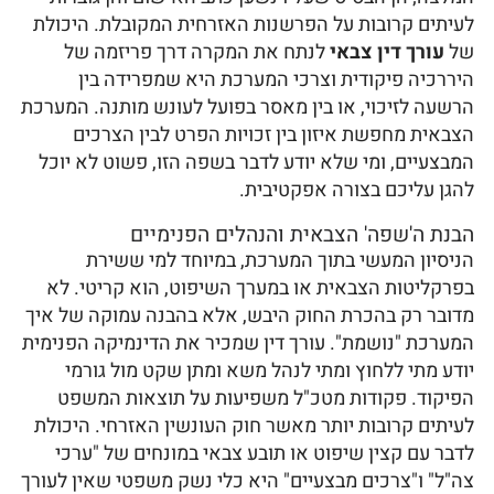
לעיתים קרובות על הפרשנות האזרחית המקובלת. היכולת
של
עורך דין צבאי
לנתח את המקרה דרך פריזמה של
היררכיה פיקודית וצרכי המערכת היא שמפרידה בין
הרשעה לזיכוי, או בין מאסר בפועל לעונש מותנה. המערכת
הצבאית מחפשת איזון בין זכויות הפרט לבין הצרכים
המבצעיים, ומי שלא יודע לדבר בשפה הזו, פשוט לא יוכל
להגן עליכם בצורה אפקטיבית.
הבנת ה'שפה' הצבאית והנהלים הפנימיים
הניסיון המעשי בתוך המערכת, במיוחד למי ששירת
בפרקליטות הצבאית או במערך השיפוט, הוא קריטי. לא
מדובר רק בהכרת החוק היבש, אלא בהבנה עמוקה של איך
המערכת "נושמת". עורך דין שמכיר את הדינמיקה הפנימית
יודע מתי ללחוץ ומתי לנהל משא ומתן שקט מול גורמי
הפיקוד. פקודות מטכ"ל משפיעות על תוצאות המשפט
לעיתים קרובות יותר מאשר חוק העונשין האזרחי. היכולת
לדבר עם קצין שיפוט או תובע צבאי במונחים של "ערכי
צה"ל" ו"צרכים מבצעיים" היא כלי נשק משפטי שאין לעורך