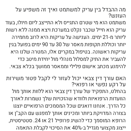
מה ההבדל בין עריק למשתמט ואיך זה משפיע על
העונש?
משתמט הוא מי שטרם התגייס ולא התייצב ליום חיולו, בעוד
עריק הוא חייל שכבר נקלט במערכת ויצא ממנה ללא רשות
ליותר מ-21 ימים. הענישה על עריקות היא לרוב מחמירה
יותר וכוללת תקופות מאסר של 30 עד 90 ימים בפועל בגין
עריקות ראשונה. בטיפול במקרים אלו, המטרה שלנו היא
להעביר את התיק למסלול מנהלי מול יחידת מיטב כדי
להימנע מכתב אישום פלילי וממאסר ממושך בכלא צבאי.
האם עורך דין צבאי יכול לעזור לי לקבל פטור משירות
על רקע נפשי או רפואי?
בהחלט, התפקיד של עורך דין צבאי הוא ללוות אותך מול
הוועדות הרפואיות ולוודא שהזכויות שלך נשמרות לאורך
כל הדרך. אנחנו דואגים שכל המסמכים הרפואיים יוצגו
בצורה המדויקת ביותר ומכינים אותך למפגש עם הקב"ן או
הרופא המוסמך כדי להשיג פרופיל 21 או 24. סטטיסטית,
ייצוג מקצועי מגדיל ב-40% את הסיכוי לקבלת התאמה