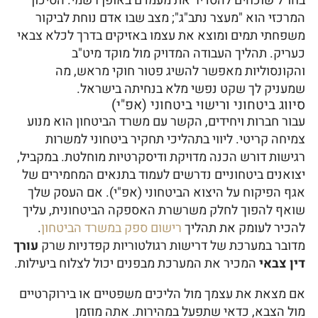
בחו"ל שוכחים להסדיר את מעמדם באופן רשמי. הסיכון
המרכזי הוא "מעצר נתב"ג"; מצב שבו אדם נוחת לביקור
משפחתי תמים ומוצא את עצמו באזיקים בדרך לכלא צבאי
כעריק. תהליך העבודה המדויק מול מוקד מיט"ב
והקונסוליות מאפשר להשיג פטור חוקי מראש, מה
שמעניק לך שקט נפשי מלא בנחיתה בישראל.
סיווג ביטחוני ורישוי ביטחוני (אפ"י)
עבור חברות ויחידים, הקשר עם משרד הביטחון הוא מנוע
צמיחה קריטי. ליווי בתהליכי תחקיר ביטחוני למשרות
רגישות דורש הכנה מדויקת ודיסקרטיות מוחלטת. במקביל,
יצואנים ביטחוניים נדרשים לעמוד בתנאים המחמירים של
אגף הפיקוח על היצוא הביטחוני (אפ"י). אם העסק שלך
שואף להפוך לחלק משרשרת האספקה הביטחונית, עליך
להכיר לעומק את תהליך
רישום ספק במשרד הביטחון
.
מדובר במערכת של דרישות רגולטוריות קפדניות שרק
עורך
דין צבאי
המכיר את המערכת מבפנים יכול לצלוח ביעילות.
אם מצאת את עצמך מול הליכים משפטיים או בירוקרטיים
מול הצבא, כדאי שתפעל במהירות. אתה מוזמן