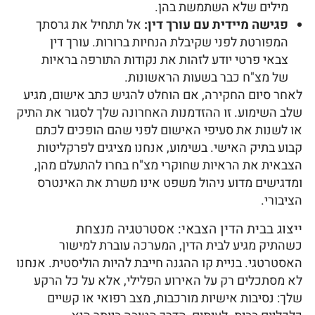
מילים שלא השתמשת בהן.
פגישה מיידית עם עורך דין:
אל תתחיל את גרסתך
המפורטת לפני שקיבלת הנחיות ברורות. עורך דין
צבאי פרטי יודע לזהות את נקודות התורפה בראיות
של מצ"ח כבר בשעות הראשונות.
לאחר סיום החקירה, אם הוחלט להגיש כתב אישום, מגיע
שלב השימוע. זו ההזדמנות האחרונה שלך לסגור את התיק
או לשנות את סעיפי האישום לפני שהם הופכים לכתם
קבוע בתיק האישי. בשימוע, אנחנו מציגים לפרקליטות
הצבאית את הראיות שחוקרי מצ"ח בחרו להתעלם מהן,
ומדגישים מדוע ניהול משפט אינו משרת את האינטרס
הציבורי.
ייצוג בבית הדין הצבאי: אסטרטגיה מנצחת
כשהתיק מגיע לבית הדין, המערכה עוברת למישור
האסטרטגי. בניית קו ההגנה חייבת להיות הוליסטית. אנחנו
לא מסתכלים רק על האירוע הפלילי, אלא על כל הרקע
שלך: נסיבות אישיות מורכבות, מצב רפואי או קשיים