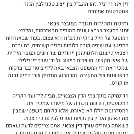
דין אזרחי רגיל. זהו ההבדל בין ייצוג טכני לבין הגנה
אסטרטגית אמיתית.
זמינות ומהירות תגובה במעצר צבאי
זמני המעצר בצבא שונים מהותית מהאזרחות, והלחץ
המופעל על חייל בחקירת מצ"ח הוא עצום. בעוד שבאזרחות
המפגש עם שופט קורה בלוחות זמנים קשיחים, במערכת
הצבאית ישנם חלונות זמן ייחודיים שדורשים תגובה מיידית
של איש מקצוע. חשיבות הייצוג על ידי עורך דין פלילי
שמכיר את רזי המשפט הצבאי באה לידי ביטוי כבר בדקות
הראשונות של החקירה. זהו הרגע המדויק שבו התיק נבנה
או קורס.
הדינמיקה בתוך בתי הדין הצבאיים, מבית ליד ועד הקריה
המשפטית, דורשת נוכחות של מישהו שמכיר את
המסדרונות הללו לא כאורח, אלא כלוחם משפטי שמבין
את האיזון העדין בין זכויות הפרט לבין צרכי הצבא.
כשאתם בוחרים
עורך דין צבאי
, אתם צריכים לדעת שאתם
בידיים טובות של מי שמכיר את המערכת מבפנים ויודע