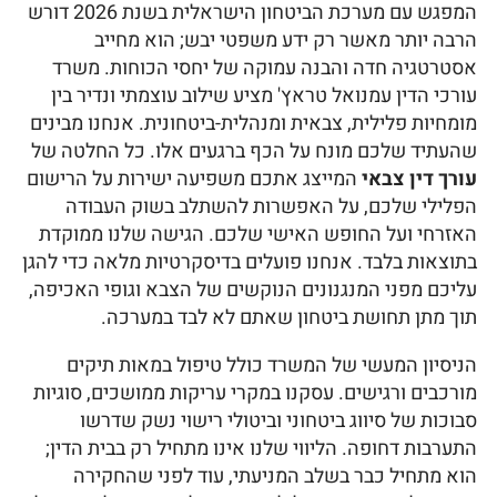
המפגש עם מערכת הביטחון הישראלית בשנת 2026 דורש
הרבה יותר מאשר רק ידע משפטי יבש; הוא מחייב
אסטרטגיה חדה והבנה עמוקה של יחסי הכוחות. משרד
עורכי הדין עמנואל טראץ' מציע שילוב עוצמתי ונדיר בין
מומחיות פלילית, צבאית ומנהלית-ביטחונית. אנחנו מבינים
שהעתיד שלכם מונח על הכף ברגעים אלו. כל החלטה של
עורך דין צבאי
המייצג אתכם משפיעה ישירות על הרישום
הפלילי שלכם, על האפשרות להשתלב בשוק העבודה
האזרחי ועל החופש האישי שלכם. הגישה שלנו ממוקדת
בתוצאות בלבד. אנחנו פועלים בדיסקרטיות מלאה כדי להגן
עליכם מפני המנגנונים הנוקשים של הצבא וגופי האכיפה,
תוך מתן תחושת ביטחון שאתם לא לבד במערכה.
הניסיון המעשי של המשרד כולל טיפול במאות תיקים
מורכבים ורגישים. עסקנו במקרי עריקות ממושכים, סוגיות
סבוכות של סיווג ביטחוני וביטולי רישוי נשק שדרשו
התערבות דחופה. הליווי שלנו אינו מתחיל רק בבית הדין;
הוא מתחיל כבר בשלב המניעתי, עוד לפני שהחקירה