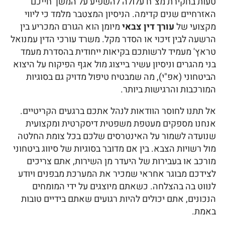
טעות בחקירת מצ"ח עלולה להשפיע על המשך חייכם
האזרחיים שנים קדימה. הניסיון המצטבר מלמד כי ליווי
מקצועי של
עורך דין צבאי
מיומן הוא הגורם המכריע בין
הרשעה לבין זיכוי או הסדר מקל. משרד עורכי הדין עמנואל
טראץ' מעמיד לרשותכם בקיאות ייחודית בהסדרת מעמד
בני מהגרים וניסיון עשיר בייצוג מול אגף הפיקוח על היצוא
הביטחוני (אפ"י), מה שמבטיח טיפול מדויק גם בסוגיות
המורכבות והרגישות ביותר.
אל תתנו לחוסר הוודאות לנהל אתכם ברגעים הקריטיים.
אנחנו מספקים מעטפת משפטית דיסקרטית ומקצועית
שנועדה לשמור על האינטרסים שלכם בכל צומת החלטה
מול רשויות הצבא. בין אם מדובר בסוגיות של סיווג ביטחוני
מורכב או בעבירות של היעדר מן השירות, אתם צריכים
לצידכם מבוגר אחראי שמכיר את המערכת מבפנים ויודע
לנווט בה בהצלחה. כשאתם מיוצגים על ידי המומחים
הנכונים, אתם יכולים להיות רגועים שאתם בידיים טובות
באמת.