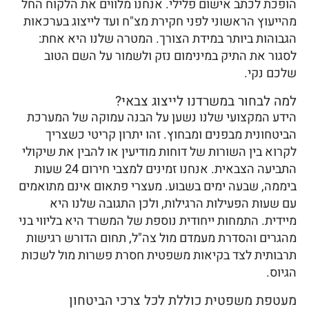
הופכת לכתב אישום פלילי. אנחנו מלווים את הלקוח החל
מהייעוץ הראשוני לפני חקירת מצ"ח ועד לייצוג בערכאות
הגבוהות ביותר במידת הצורך. המטרה שלנו היא אחת:
לסגור את התיק במינימום נזק ולשמור על השם הטוב
שלכם נקי.
למה לבחור במשרדנו לייצוג צבאי?
הידע המקצועי שלנו נשען על הבנה עמוקה של המערכת
הביטחונית מבפנים ומבחוץ. זהו יתרון קריטי כשצריך
לקרוא בין השורות של דוחות מודיעין או להבין את שיקולי
התביעה הצבאית. אנחנו זמינים למצבי חירום 24 שעות
ביממה, שבעה ימים בשבוע. מעצרי פתאום אינם מתואמים
עם שעות הפעילות הרגילות, ולכן התגובה שלנו היא
מיידית. התמחות ייחודית נוספת של המשרד היא בליווי בני
מהגרים והסדרת מעמדם מול צה"ל, תחום הדורש רגישות
תרבותית לצד בקיאות משפטית חסרת פשרות מול לשכות
הגיוס.
מעטפת משפטית כוללת לכל צרכי הביטחון