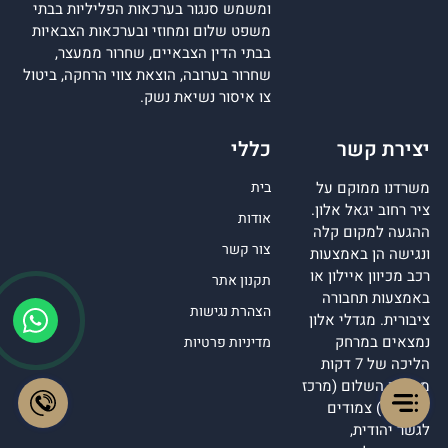
ומשמש סנגור בערכאות הפליליות בבתי
משפט שלום ומחוזי ובערכאות הצבאיות
בבתי הדין הצבאיים, שחרור ממעצר,
שחרור בערובה, הוצאת צווי הרחקה, ביטול
צו איסור נשיאת נשק.
יצירת קשר
כללי
משרדנו ממוקם על
בית
ציר רחוב יגאל אלון.
אודות
ההגעה למקום קלה
צור קשר
ונגישה הן באמצעות
רכב מכיוון איילון או
תקנון אתר
באמצעות תחבורה
הצהרת נגישות
ציבורית. מגדלי אלון
נמצאים במרחק
מדיניות פרטיות
הליכה של 7 דקות
מרכבת השלום (מרכז
עזריאלי) צמודים
לגשר יהודית,