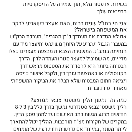
בשירות או פטור מלא, תוך שמירה על הדיסקרטיות
הרפואית שלך.
אני חי בחו"ל שנים רבות, האם אעצר כשאגיע לבקר
את המשפחה בישראל?
אם לא הסדרת את מעמדך כ"בן מהגרים", מערכת הבק"ש
במעברי הגבול תתריע על היותך משתמט ותיעצר מיד עם
הנחיתה בנתב"ג. המשטרה הצבאית מבצעת מעצרים כאלו
מדי יום, מה שמוביל למעצר סגור והעמדה לדין. הדרך
הבטוחה ביותר היא להסדיר את הסטטוס מראש דרך
הקונסוליה או באמצעות עורך דין, ולקבל אישור כניסה
ויציאה חתום המבטיח שלא תבלה את הביקור המשפחתי
מאחורי סורג ובריח.
כמה זמן נמשך הליך משפטי צבאי ממוצע?
הליך משפטי צבאי סטנדרטי נמשך בדרך כלל בין 3 ל-8
חודשים מרגע הגשת כתב האישום ועד למתן פסק הדין.
במקרים של חקירות מצ"ח מורכבות, ההליך יכול להתארך
ליותר משנה, במיוחד אם נדרשות חוות דעת של מומחים