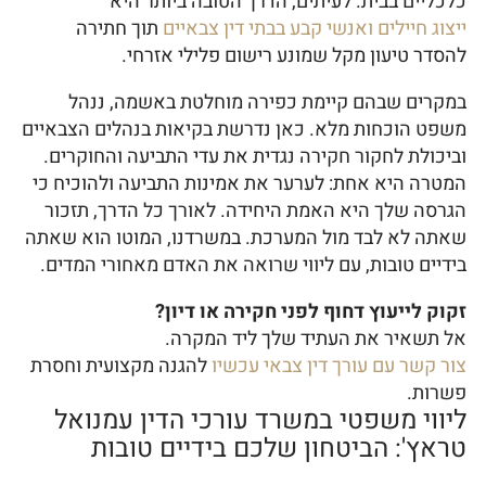
כלכליים בבית. לעיתים, הדרך הטובה ביותר היא
ייצוג חיילים ואנשי קבע בבתי דין צבאיים
תוך חתירה
להסדר טיעון מקל שמונע רישום פלילי אזרחי.
במקרים שבהם קיימת כפירה מוחלטת באשמה, ננהל
משפט הוכחות מלא. כאן נדרשת בקיאות בנהלים הצבאיים
וביכולת לחקור חקירה נגדית את עדי התביעה והחוקרים.
המטרה היא אחת: לערער את אמינות התביעה ולהוכיח כי
הגרסה שלך היא האמת היחידה. לאורך כל הדרך, תזכור
שאתה לא לבד מול המערכת. במשרדנו, המוטו הוא שאתה
בידיים טובות, עם ליווי שרואה את האדם מאחורי המדים.
זקוק לייעוץ דחוף לפני חקירה או דיון?
אל תשאיר את העתיד שלך ליד המקרה.
צור קשר עם עורך דין צבאי עכשיו
להגנה מקצועית וחסרת
פשרות.
ליווי משפטי במשרד עורכי הדין עמנואל
טראץ': הביטחון שלכם בידיים טובות