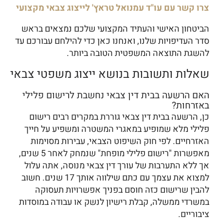
צרו קשר עם עו"ד עמנואל טראץ' לייצוג צבאי מקצועי
הביטחון האישי והעתיד המקצועי שלכם נמצאים בראש
סדר העדיפויות שלנו, ואנחנו כאן כדי להילחם עבורכם עד
להשגת התוצאה המשפטית הטובה ביותר.
שאלות ותשובות בנושא ייצוג משפטי צבאי
האם הרשעה בבית דין צבאי נחשבת לרישום פלילי
באזרחות?
כן, הרשעה בבית דין צבאי גוררת במקרים רבים רישום
פלילי מלא שמופיע במאגרי המשטרה ומשפיע על חייך
האזרחיים. לפי חוק השיפוט הצבאי, עבירות מסוימות
מאפשרות "רישום פלילי מופחת" שנמחק לאחר 5 שנים,
אך ללא התערבות של עורך דין צבאי מנוסה, אתה עלול
למצוא את עצמך עם כתם שילווה אותך 17 שנים. חשוב
להבין שרישום כזה חוסם בפניך אפשרויות תעסוקה
במשרדי ממשלה, קבלת רישיון לנשק או עבודה במוסדות
ציבוריים.