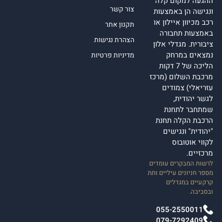
ההגעה למקום קלה
צור קשר
ונגישה הן באמצעות
רכב מכיוון איילון או
תקנון אתר
באמצעות תחבורה
הצהרת נגישות
ציבורית. מגדלי אלון
נמצאים במרחק
מדיניות פרטיות
הליכה של 7 דקות
מרכבת השלום (מרכז
עזריאלי) צמודים
לגשר יהודית,
שמתחבר לתחנת
הרכבת הקלה תחנת
"יהודית" ונגישים
לקווי אוטובוס
מרכזיים.
לרשות המבקרים עומדים
מספר חניונים עיליים ותת
קרקעיים במגדלים
ובסביבה.
055-2550011
079-7292409