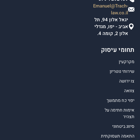
Emanuel@Trach-
law.co.il
יגאל אלון 94, תל
אביב - יפו, מגדלי
אלון 2, קומה 4.
תחומי עיסוק
מקרקעין
שירותי נוטריון
צו ירושה
צוואה
יפוי כח מתמשך
אימות חתימה על
תצהיר
סיווג ביטחוני
התאמה תעסוקתית