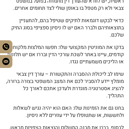
ראשית, יש לוודא שהעורך דין מתמחה בפועל במשפט
צבאי ולא רק מטפל בו באופן שולי לצד תחומים אחרים.
כדאי לבקש דוגמאות לתיקים שטיפל בהם, להתעניין
בתוצאותיהם ולברר האם יש לו ניסיון ספציפי בסוג התיק
שלכם.
בדקו את המוניטין המקצועי שלו: חפשו המלצות מלקוחות
קודמים, עיינו באתר לשכת עורכי הדין ובררו אם יש תלונות
או הליכים משמעתיים נגדו.
שימו לב ליכולת ההסברה והתקשורת – עורך דין צבאי
מומלץ יידע להסביר לכם את המצב המשפטי בצורה ברורה,
להציג אסטרטגיה מוגדרת ולעדכן אתכם לאורך כל
התהליך.
בחנו גם את הזמינות שלו: האם הוא יהיה נגיש לשאלות
ולחששות, או שתטופלו על ידי עוזרים ללא ניסיון.
לבסוף, בררו את מבנה התשלום והוצאות הצפויות מראש,