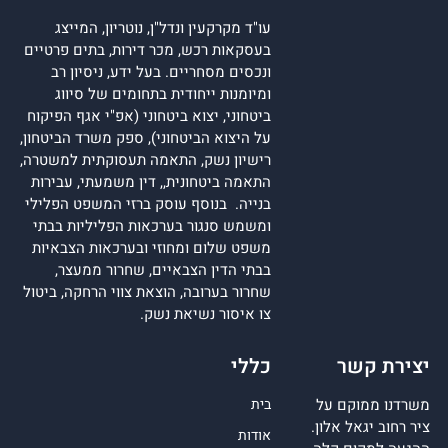
עו"ד מקרקעין ונדל"ן, נוטריון, המייצג
בעסקאות רכש, מכר דירות, בתים פרטיים
ונכסים מסחריים. בעל ידע, ניסיון רב
ומיומנות ייחודית בתחומים של סיווג
ביטחוני, יצוא ביטחוני (אפ"י אגף הפיקוח
על היצוא הביטחוני), ספק משרד הביטחון,
רישיון נשק, התאמה תעסוקתית למשטרה,
התאמה ביטחונית,, דין משמעתי, עבירות
בנייה. בנוסף עוסק ברזי המשפט הפלילי
ומשמש סנגור בערכאות הפליליות בבתי
משפט שלום ומחוזי ובערכאות הצבאיות
בבתי הדין הצבאיים, שחרור ממעצר,
שחרור בערובה, הוצאת צווי הרחקה, ביטול
צו איסור נשיאת נשק.
יצירת קשר
כללי
משרדנו ממוקם על
בית
ציר רחוב יגאל אלון.
אודות