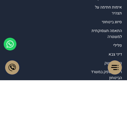
אימות חתימה על
תצהיר
סיווג ביטחוני
התאמה תעסוקתית
למשטרה
פלילי
דיני צבא
רישיון נשק
רישום ספק במשרד
הביטחון
דין משמעתי
תחומי עיסוק נוספים
© כל הזכויות שמורות לעו"ד עמנואל טראץ 2026
עקבו אחרינו ב: