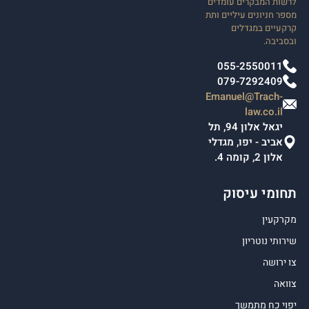
לרשות המבקרים עומדים
מספר חניונים עיליים ותת
קרקעיים במגדלים
ובסביבה.
055-2550011
079-7292409
Emanuel@Trach-
law.co.il
יגאל אלון 94, תל
אביב - יפו, מגדלי
אלון 2, קומה 4.
תחומי עיסוק
מקרקעין
שירותי נוטריון
צו ירושה
צוואה
יפוי כח מתמשך