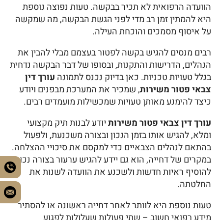
הוועדה הרפואית לא תכיר בבקשה. טעות נפוצה נוספת
היא להמתין זמן רב מדי לפני הגשת הבקשה, מה שמקשה
על איסוף מסמכים והוכחת העילה.
רבים מנסים להגיש בקשה לפטור בעצמם מבלי להבין את
הנהלים, הדרישות והתקנות, ובסופו של דבר הבקשה נדחית
בגלל טעויות טכניות. כאן בדיוק נכנס לתמונה
עורך דין
צבאי פטור משירות
, שמכיר את המערכת מבפנים ויודע
כיצד להימנע מאותן טעויות שמכשילות מועמדים רבים.
עורך דין צבאי פטור משירות
יודע לבנות תיק מקצועי
ומלא, להגיש אותו בזמן הנכון ובצורה משכנעת, ולפעול
בהתאם לנהלים הצבאיים כדי למקסם את סיכויי ההצלחה.
במקרים של דחייה, הוא גם יידע להגיש ערעור בצורה נכונה,
להוסיף ראיות חדשות ולשכנע את הוועדה לשנות את
החלטתה.
טעות נוספת היא לוותר לאחר דחייה ראשונה או להסתיר
מידע רפואי חשוב – שתי פעולות שעלולות לפגוע