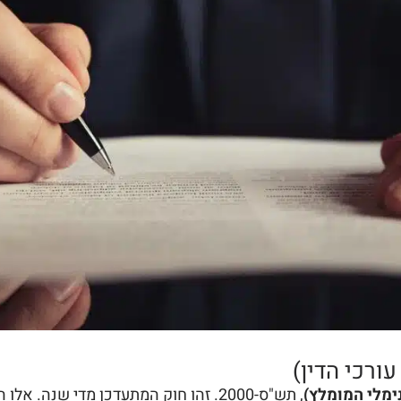
ורכי הדין)
ימלי המומלץ)
, תש"ס-2000. זהו חוק המתעדכן מדי שנה. אלו התעריפים המומלצים (נכון לשנת 2026, לפני מע"מ):