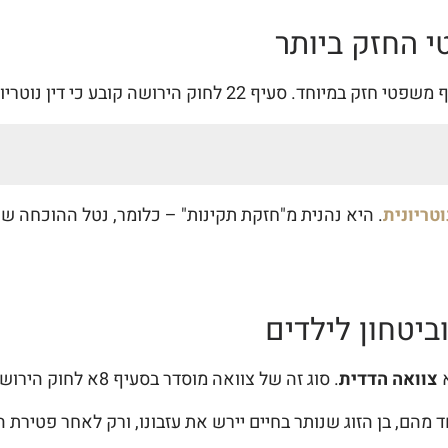
י החזק ביותר
22 לחוק הירושה קובע כי דין נוטריון כדין שופט לעניין זה:
וטריונית
. היא נהנית מ"חזקת תקינות" – כלומר, נטל ההוכחה שהי
וביטחון לילדים
צוואה הדדית
. סוג זה של צוואה מוסדר בסעיף 8א לחוק הירושה והוא מבוסס על עיקרון של "הסתמכות הדדית".
 מהם, בן הזוג שנותר בחיים יירש את עזבונו, ורק לאחר פטירת ה