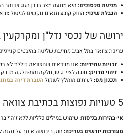
מניעת סכסוכים:
היא מונעת מצב בו בן הזוג שנותר בח
הגבלת שינוי:
החוק קובע תנאים נוקשים לביטול צוואה
ירושה של נכסי נדל"ן ומקרקעין 
עריכת צוואה בתל אביב מחייבת שליטה בהיבטים קנייניים ייחודיים. שווי השוק
זכויות עתידיות:
אנו מוודאים שהצוואה כוללת לא רק 
זיהוי מדויק:
חובה לציין גוש, חלקה ותת-חלקה מדויקים
תכנון מס:
לעיתים מומלץ לשקול
העברת דירה במתנ
5 טעויות נפוצות בכתיבת צוואה שעולות יוקר
אי-בהירות בניסוח:
שימוש במילים כלליות ללא זיהוי ברו
מעורבות יורשים בעריכה:
חוק הירושה אוסר על נהנה לק