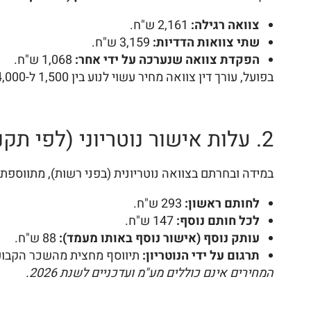
צוואה רגילה:
2,161 ש"ח.
שתי צוואות הדדיות:
3,159 ש"ח.
הפקדת צוואה שנערכה על ידי אחר:
1,068 ש"ח.
בפועל, עורך דין צוואה מחיר עשוי לנוע בין 1,500 ל-4,000 ש"ח לצוואה פשוטה, ובין 4,000 ל-8,000 ש"ח לצוואות מורכבות הכוללות נכסים רבים או יורשים בחו"ל.
2. עלות אישור נוטריוני (לפי תקנות הנוטריונים – שכר שירותים)
במידה ובחרתם בצוואה נוטריונית (בפני רשות), מתווספת
לחותם ראשון:
293 ש"ח.
לכל חותם נוסף:
147 ש"ח.
עותק נוסף (אישור נוסף באותו מעמד):
88 ש"ח.
תרגום על ידי הנוטריון:
תיווסף מחצית מהשכר הקבוע בפרט 3(א)
המחירים אינם כוללים מע"מ ועדכניים לשנת 2026.