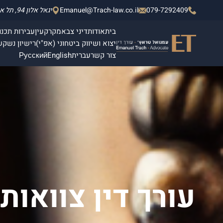
079-7292409
Emanuel@Trach-law.co.il
יגאל אלון 94, תל אביב - יפו, מגדלי אלון 2, קומה 4.
בית
אודות
דיני צבא
מקרקעין
עבירות תכנון
יצוא ושיווק ביטחוני (אפ"י)
רישיון נשק
ש
צור קשר
עברית
English
Русский