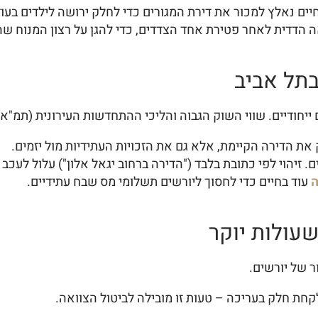
יים נאלץ למכור את דירת המגורים כדי לחלק ירושה לילדים בעוד
 הדדית לאחר פטירת אחד הצדדים, כדי להגן על רצון המנוח שהס
בתל אביב
 הגבוה והליכי ההתחדשות העירונית (תמ"א 38 ופינוי בינוי) דורשים התייחסות ספציפית:
את הדירה הקיימת, אלא גם את הזכויות העתידיות מול יזמים.
. זיהוי לפי כתובת בלבד ("הדירה ברחוב יגאל אלון") עלול לעכב
ה
עוד בחיים כדי לחסוך ליורשים תשלומי מס שבח עתידיים.
ר של יורשים.
חת חלק בעריכה – טעות זו מובילה לביטול הצוואה.