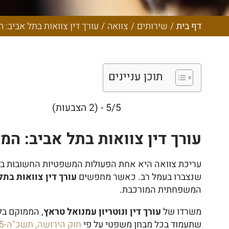
לעריכת צווא
דף בית
/
שירותים
/
צוואה
/
עורך דין צוואות בתל אביב: המדריך המלא (2026) לעריכת צוואה נו
תוכן עניינים
5/5 - (2 הצבעות)
עורך דין צוואות בתל אביב: המ
עריכת צוואה היא אחת הפעולות המשפטיות החשובות ביותר
שנצברו בעמל רב. כאשר מחפשים
עורך דין צוואות בתל
המשפחתית המורכבת.
משרדו של
עורך דין ונוטריון עמנואל טראץ
, הממוקם בל
שתעמוד בכל מבחן משפטי על פי
חוק הירושה, תשכ"ה-1965