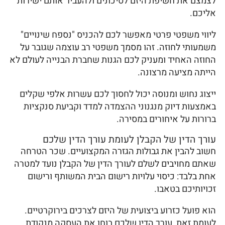
לצמצם את חשיפת היזם לסיכונים ולהעביר אותם ישירות
אליכם.
ליווי משפטי פרטי מאפשר לכם להכניס "נספח שינויים"
משמעותי לחוזה. זהו מסמך משפטי רב עוצמה שגובר על
החוזה האחיד ומעניק לכם הגנות שחברת הבנייה לעולם לא
הייתה מציעה מרצונה.
ייצוג נחוש ומנוסה יכול לחסוך לכם עשרות אלפי שקלים
באמצעות דיוק מנגנוני ההצמדה למדד וקביעת סנקציות
ברורות על איחורים במסירה.
עורך הדין של הקבלן לעומת עורך הדין שלכם
חשוב להבין את גבולות הגזרה המקצועיים. שכר הטרחה
שאתם מחויבים לשלם לעורך הדין של הקבלן נועד למטרה
אחת בלבד: כיסוי עלויות רישום הבית המשותף ורישום
זכויותיכם בטאבו.
הוא פועל כזרוע ביצועית של היזם לצרכים בירוקרטיים.
לעומת זאת, עורך הדין שלכם בוחן את העסקה מנקודת