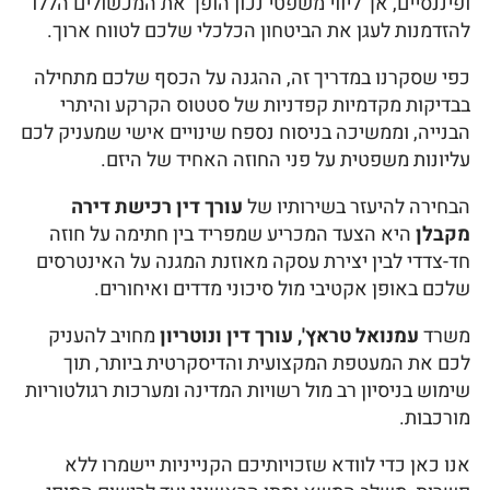
ופיננסיים, אך ליווי משפטי נכון הופך את המכשולים הללו
להזדמנות לעגן את הביטחון הכלכלי שלכם לטווח ארוך.
כפי שסקרנו במדריך זה, ההגנה על הכסף שלכם מתחילה
בבדיקות מקדמיות קפדניות של סטטוס הקרקע והיתרי
הבנייה, וממשיכה בניסוח נספח שינויים אישי שמעניק לכם
עליונות משפטית על פני החוזה האחיד של היזם.
הבחירה להיעזר בשירותיו של
עורך דין רכישת דירה
מקבלן
היא הצעד המכריע שמפריד בין חתימה על חוזה
חד-צדדי לבין יצירת עסקה מאוזנת המגנה על האינטרסים
שלכם באופן אקטיבי מול סיכוני מדדים ואיחורים.
משרד
עמנואל טראץ', עורך דין ונוטריון
מחויב להעניק
לכם את המעטפת המקצועית והדיסקרטית ביותר, תוך
שימוש בניסיון רב מול רשויות המדינה ומערכות רגולטוריות
מורכבות.
אנו כאן כדי לוודא שזכויותיכם הקנייניות יישמרו ללא