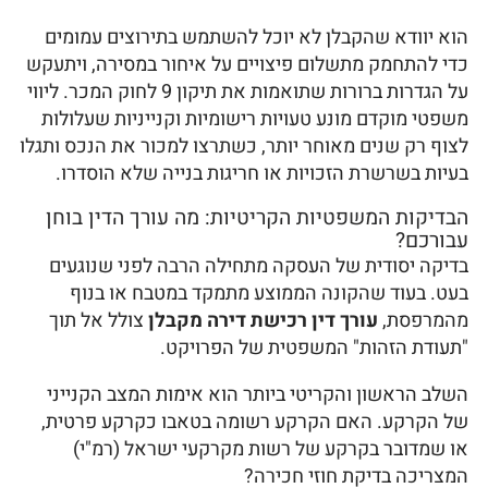
הוא יוודא שהקבלן לא יוכל להשתמש בתירוצים עמומים
כדי להתחמק מתשלום פיצויים על איחור במסירה, ויתעקש
על הגדרות ברורות שתואמות את תיקון 9 לחוק המכר. ליווי
משפטי מוקדם מונע טעויות רישומיות וקנייניות שעלולות
לצוף רק שנים מאוחר יותר, כשתרצו למכור את הנכס ותגלו
בעיות בשרשרת הזכויות או חריגות בנייה שלא הוסדרו.
הבדיקות המשפטיות הקריטיות: מה עורך הדין בוחן
עבורכם?
בדיקה יסודית של העסקה מתחילה הרבה לפני שנוגעים
בעט. בעוד שהקונה הממוצע מתמקד במטבח או בנוף
מהמרפסת,
עורך דין רכישת דירה מקבלן
צולל אל תוך
"תעודת הזהות" המשפטית של הפרויקט.
השלב הראשון והקריטי ביותר הוא אימות המצב הקנייני
של הקרקע. האם הקרקע רשומה בטאבו כקרקע פרטית,
או שמדובר בקרקע של רשות מקרקעי ישראל (רמ"י)
המצריכה בדיקת חוזי חכירה?