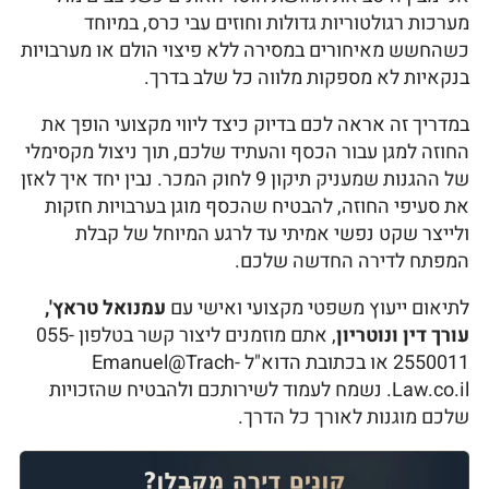
מערכות רגולטוריות גדולות וחוזים עבי כרס, במיוחד
כשהחשש מאיחורים במסירה ללא פיצוי הולם או מערבויות
בנקאיות לא מספקות מלווה כל שלב בדרך.
במדריך זה אראה לכם בדיוק כיצד ליווי מקצועי הופך את
החוזה למגן עבור הכסף והעתיד שלכם, תוך ניצול מקסימלי
של ההגנות שמעניק תיקון 9 לחוק המכר. נבין יחד איך לאזן
את סעיפי החוזה, להבטיח שהכסף מוגן בערבויות חזקות
ולייצר שקט נפשי אמיתי עד לרגע המיוחל של קבלת
המפתח לדירה החדשה שלכם.
לתיאום ייעוץ משפטי מקצועי ואישי עם
עמנואל טראץ',
עורך דין ונוטריון
, אתם מוזמנים ליצור קשר בטלפון 055-
2550011 או בכתובת הדוא"ל Emanuel@Trach-
Law.co.il. נשמח לעמוד לשירותכם ולהבטיח שהזכויות
שלכם מוגנות לאורך כל הדרך.