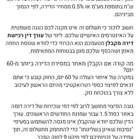
ש"ח בתוספת מע"מ או 0.5% ממחיר הדירה, לפי הנמוך
מביניהם.
חשוב לזכור כי תשלום זה אינו מקנה לכם הגנה משפטית
על האינטרסים האישיים שלכם. ליווי של
עורך דין רכישת
דירה מקבלן
מטעמכם הוא הכרחי כדי לוודא שנוסח החוזה
מאוזן ושהכסף שלכם מוגן בבטוחות המתאימות.
מה קורה אם הקבלן מאחר במסירת הדירה ביותר מ-60
יום?
במקרה של איחור העולה על 60 יום, החוק קובע כי אתם
זכאים לפיצוי כספי רטרואקטיבי מהיום הראשון לעיכוב
ללא צורך בהוכחת נזק.
גובה הפיצוי מחושב לרוב לפי דמי שכירות של דירה דומה
באזור כפול 1.5 עבור שמונת החודשים הראשונים. עורך
הדין שלכם יוודא שהקבלן אינו מנסה להשתמש בסעיפי
"נסיבות שאינן בשליטתו" כדי להתחמק מתשלום זה, תוך
עמידה על זכויותיכם לפי תיקון 9 לחוק המכר.