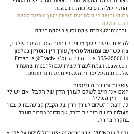
פשרות, משלב המשא ומתן הראשוני ועד לרישום הסופי
והתקין של הנכס על שמכם בטאבו.
צרו קשר עוד היום לתיאום פגישת ייעוץ ובחינת הסכם
המכר שלכם
, והבטיחו לעצמכם שקט נפשי בעסקת חייכם.
לתיאום פגישת ייעוץ משפטי ובחינת הסכם המכר שלכם,
צרו קשר עם
עמנואל טראץ', עורך דין ונוטריון
בטלפון
055-2550011 או בכתובת הדוא"ל Emanuel@Trach-
Law.co.il. נשמח לעמוד לשירותכם ולהבטיח שהעתיד
שלכם נבנה על יסודות משפטיים בטוחים ומוגנים.
שאלות ותשובות נפוצות
האם אני חייב לשלם לעורך הדין של הקבלן אם יש לי
עורך דין משלי?
כן, חובת התשלום לעורך הדין של הקבלן קבועה בחוק עבור
פעולות רישום הזכויות בלבד, אך מדובר בסכום מוגבל
בתקרה ברורה.
נכון לשנת 2026, שכר טרחה זה אינו יכול לעלות על 5,915