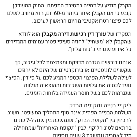
הקבלן מודיע על דחייה במסירת המפתח. החוק המעודכן
קובע כי אם הקבלן איחר ביותר מ-60 יום, הוא מחויב לשלם
לכם פיצוי רטרואקטיבי מהיום הראשון לעיכוב.
תפקידו של
עורך דין רכישת דירה מקבלן
הוא לוודא
שהקבלן לא "משחיל" לחוזה סעיפי פטור עמומים המגדירים
כל אירוע שגרתי כ"כוח עליון".
אנחנו דורשים הגדרה מדויקת ומצמצמת לכל עיכוב, כך
שקשיים לוגיסטיים או בירוקרטיים של היזם לא יהפכו
לעילה לשלילת הפיצוי הכספי המגיע לכם על פי דין. הפיצוי
נועד לכסות את עלויות השכירות וההוצאות הנלוות
שנגרמות לכם בשל חוסר העמידה בלוחות הזמנים.
ליקויי בנייה ותקופת הבדק
השלמת הבנייה הפיזית אינה סוף התהליך המשפטי. חשוב
להבחין בין "תקופת הבדק", שנמשכת בין שנה ל-7 שנים
בהתאם לסוג הליקוי, לבין "תקופת האחריות" שמתחילה
מיד לאחריה ונמשכת 3 שנים נוספות.