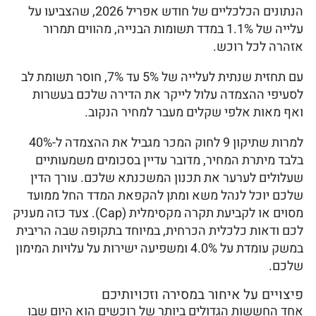
הנתונים הכלכליים של חודש אפריל 2026, שהצביעו על
עלייה של 1.1% במדד תשומות הבנייה, מהווים תמרור
אזהרה לכל רוכש.
עם תחזית שנתית לעלייה של 5% עד 7%, חוסר תשומת לב
לסעיפי ההצמדה עלול לייקר את הדירה שלכם בעשרות
ואף מאות אלפי שקלים מעבר למחיר הנקוב.
למרות שתיקון 9 לחוק המכר מגביל את ההצמדה ל-40%
בלבד מיתרת המחיר, מדובר עדיין בסכומים משמעותיים
שעלולים לערער את תכנון המשכנתא שלכם. עורך הדין
שלכם יוכל לנהל משא ומתן להקפאת המדד החל ממועד
מסוים או לקביעת תקרה מקסימלית (Cap). צעד כזה מעניק
לכם ודאות כלכלית הכרחית, במיוחד בתקופה שבה הריבית
במשק עומדת על 4.0% ומשפיעה ישירות על עלויות המימון
שלכם.
פיצויים על איחור במסירה וזכויותיכם
אחד החששות הגדולים ביותר של רוכשים הוא היום שבו