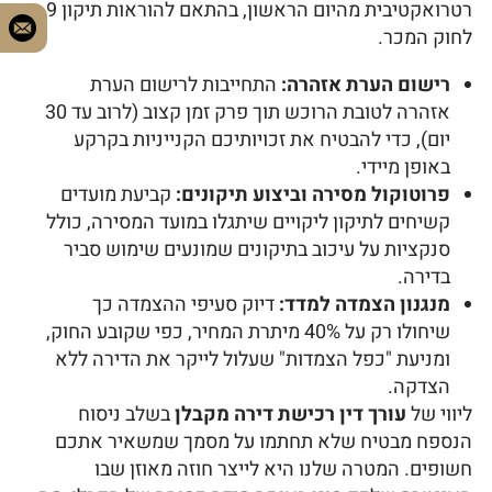
רטרואקטיבית מהיום הראשון, בהתאם להוראות תיקון 9
לחוק המכר.
רישום הערת אזהרה:
התחייבות לרישום הערת
אזהרה לטובת הרוכש תוך פרק זמן קצוב (לרוב עד 30
יום), כדי להבטיח את זכויותיכם הקנייניות בקרקע
באופן מיידי.
פרוטוקול מסירה וביצוע תיקונים:
קביעת מועדים
קשיחים לתיקון ליקויים שיתגלו במועד המסירה, כולל
סנקציות על עיכוב בתיקונים שמונעים שימוש סביר
בדירה.
מנגנון הצמדה למדד:
דיוק סעיפי ההצמדה כך
שיחולו רק על 40% מיתרת המחיר, כפי שקובע החוק,
ומניעת "כפל הצמדות" שעלול לייקר את הדירה ללא
הצדקה.
ליווי של
עורך דין רכישת דירה מקבלן
בשלב ניסוח
הנספח מבטיח שלא תחתמו על מסמך שמשאיר אתכם
חשופים. המטרה שלנו היא לייצר חוזה מאוזן שבו