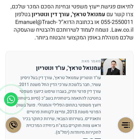
לתיאום פגישת ייעוץ משפטי ובחינת הסכם המכר שלכם,
צרו קשר עם
עמנואל טראץ', עורך דין ונוטריון
בטלפון
055-2550011 או בכתובת הדוא"ל Emanuel@Trach-
Law.co.il. נשמח לעמוד לשירותכם ולהבטיח שהעסקה
שלכם מנוהלת באופן המקצועי והבטוח ביותר.
מאמר מאת
עמנואל טראץ', עו"ד ונוטריון
עו"ד ונוטריון עמנואל טראץ', עורך דין בעל ניסיון
עשיר, חבר בלשכת עורכי הדין החל משנת 2011.
עורך דין פרטי ותיק, בעברו שימש כיועץ משפטי
בחטיבה להתאמה ביטחונית בשב"כ (סיווג ביטחוני)
ויועץ משפטי בתחום הפלילי והמנהלי. פועל בשוק
הפרטי משנת 2013, ומייצג לקוחות פרטיים
ותאגידים. בשירותו הצבאי, שירות כחוקר בכיר
וראש צוות חוקרים במצ"ח ביחידה המרכזית
לחקירות מיוחדות (ימל"מ).