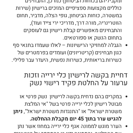
ומקביליהם בכוחות הביטחון) כמו כן, התבחינים
כוללים מקצועות ספציפיים המזכים ברישיון (שירות
במשטרה, כוחות הביטחון, גופי הצלה, מדביר, תחום
הווטרינריה, מורה דרך, מדריכי ירי צייד ועוד),
והתבחינים מאפשרים קבלת רישיון גם לעוסקים
בתחום הנשק או ספורטאים.
הגבלה למחזיקי הרישיונות – לאלו שעמדו בתנאי סף
כגון תבחינים (קריטריונים) ועומדים בפרמטרים של
כשירות בריאותית, כשירות נפשית, היעדר עבר פלילי.
דחיית בקשה לרישיון כלי ירייה וזכות
ערעור על החלטת פקיד רישוי נשק
במקרים בהם נדחית בקשה לרישיון נשק פרטי או
מבוטל רישיון לכלי ירייה פרטי בשל "אי המלצת
משטרת ישראל" או "התנגדות משטרת ישראל",
ניתן
להגיש ערר בתוך 45 יום מקבלת ההחלטה.
הערר מוגש לממונה אגף כלי ירייה במחוז אשר נתן