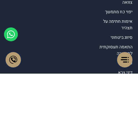
צוואה
יפוי כח מתמשך
אימות חתימה על
תצהיר
סיווג ביטחוני
התאמה תעסוקתית
למשטרה
פלילי
דיני צבא
רישיון נשק
רישום ספק במשרד
הביטחון
דין משמעתי
תחומי עיסוק נוספים
© כל הזכויות שמורות לעו"ד עמנואל טראץ 2026