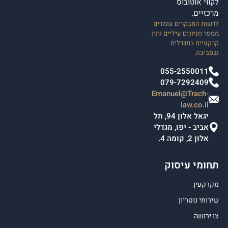
לקווי אוטובוס
מרכזיים.
לרשות המבקרים עומדים
מספר חניונים עיליים ותת
קרקעיים במגדלים
ובסביבה.
055-2550011
079-7292409
Emanuel@Trach-
law.co.il
יגאל אלון 94, תל
אביב - יפו, מגדלי
אלון 2, קומה 4.
תחומי עיסוק
מקרקעין
שירותי נוטריון
צו ירושה