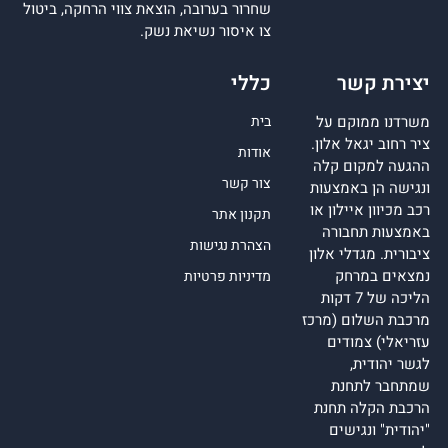
שחרור בערובה, הוצאת צווי הרחקה, ביטול
צו איסור נשיאת נשק.
יצירת קשר
כללי
משרדנו ממוקם על
בית
ציר רחוב יגאל אלון.
אודות
ההגעה למקום קלה
צור קשר
ונגישה הן באמצעות
רכב מכיוון איילון או
תקנון אתר
באמצעות תחבורה
הצהרת נגישות
ציבורית. מגדלי אלון
נמצאים במרחק
מדיניות פרטיות
הליכה של 7 דקות
מרכבת השלום (מרכז
עזריאלי) צמודים
לגשר יהודית,
שמתחבר לתחנת
הרכבת הקלה תחנת
"יהודית" ונגישים