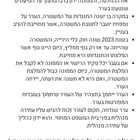
את ההחלטה, והממונה ידון בו בהסתמך על הטיעונים
שנטענו בערר.
במקרה בו ישנה התנגדות של המשטרה, הערר על
נספחיו יועבר לתגובת המשטרה, אשר מחוייבת להגיב
בעניין.
בשנת 2023 שונה חוק כלי הירייה, והמשטרה
שהייתה עד אז רק גוף ממליץ, כיום היינו גוף אשר
המלצתו והתנגדותו היא מחייבת.
אם בעבר יכל פקיד הרישוי או הממונה לא לקבל את
המלצת המשטרה, כיום הממונה כבול להמלצת
המשטרה, ואם היא לא תשנה את דעתה, יידחה
הערר.
הערר ייתמך בתצהיר של העורר שיתמוך בעובדות
המפורטות בערר.
ערר שנדחה, תקום לעורר זכות להגיש עליו עתירה
מנהלית בפני בית המשפט המחוזי. והוא ידון כהליך
של עתירה מנהלית.