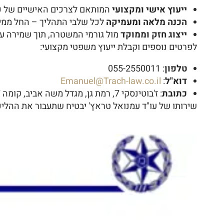
ייעוץ אישי ומקצועי
המותאם לצרכים האישיים של כ
הכנה מלאה ומעמיקה
לכל שלבי התהליך – החל ממיל
ייצוג חזק וממוקד
מול גורמי המשטרה, תוך שמירה על 
לפרטים נוספים וקבלת ייעוץ משפטי מקצועי:
טלפון
: 055-2550011
דוא"ל
:
Emanuel@Trach-law.co.il
כתובת
: ז'בוטינסקי 7, רמת גן, מגדל משה אביב, קומה 27
שירותו של עו"ד עמנואל טראץ' יבטיח שתעבור את ההליכ