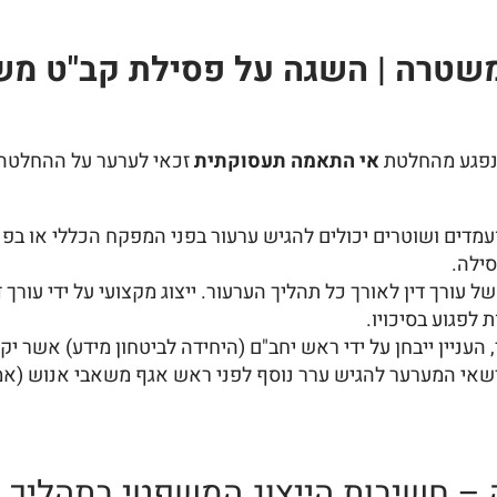
למשטרה | השגה על פסילת קב"ט מש
אי התאמה תעסוקתית
זכאי לערער על ההחלטה ב
ועמדים ושוטרים יכולים להגיש ערעור בפני המפקח הכללי או בפנ
סילה.
של עורך דין לאורך כל תהליך הערעור. ייצוג מקצועי על ידי עור
 לפגוע בסיכויו.
 העניין ייבחן על ידי ראש יחב"ם (היחידה לביטחון מידע) אשר
רשאי המערער להגיש ערר נוסף לפני ראש אגף משאבי אנוש (אמ"
– חשיבות הייצוג המשפטי בתהליך 