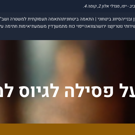
 ובנייה
סיווג ביטחוני | התאמה ביטחונית
התאמה תעסוקתית למשטרה ושב"
ירותי נוטריון
צו ירושה
צוואה
ייפוי כוח מתמשך
דין משמעתי
אימות חתימה על
ל פסילה לגיוס 