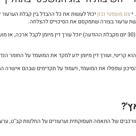
 י
יצוג משפטי נכון
יכול לעשות את כל ההבדל בין קבלת הערעור לבין
גשת ערעור בצורה שתמקסם את הסיכויים להצלחה.
אך לא רק, לעיתים, אפילו שחלף המועד להגשת ההשגה (30 יום מקבלת ההודעה) יוכל עורך
וא קריטי, ועורך דין מיומן ידע למקד את המועמד על החומר הנד
י הסיכון שפסלו את המועמד, ויעמוד על תקדימים שבהם אישרה ה
ץ'?
רכבים של התאמה תעסוקתית וערעורים על החלטות קב"ט, ערעור 