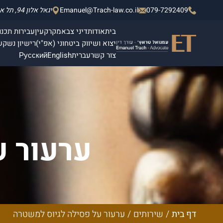
079-7292409
Emanuel@Trach-law.co.il
יגאל אלון 94, תל אביב - יפו, מגדלי אלון 2, קומה 4.
בית
אודות
דיני צבא
מקרקעין
עבירות תכנון
יצוא ושיווק ביטחוני (אפ"י)
רישיון נשק
ש
צור קשר
עברית
English
Русский
ערעור ע
דף בית
/
שירותים
/
ערעור על פסילה לגיוס למשטרה