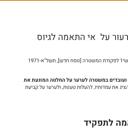
עור על אי התאמה לגיוס
מוסדר בסעיף 24ח, פרק שלישי1 לפקודת המשטרה [נוסח חדש], תשל"א-1971
ועובדים במשטרה לערער על החלטה המונעת את
ציג את עמדותיו, להעלות טענות, ולערער על קביעת
אמה לתפקיד